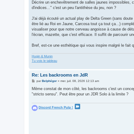
Décrire un enchevêtrement de salles jaunes impossibles, c'e
d'indices..." c'est un peu l'antithèse du jeu, non ?
J'ai déjà écouté un actual play de Delta Green (sans dout
être lié au Roi en Jaune, Carcosa tout ça tout ça...) complè
visualiser pour que notre cerveau angoisse à cause de déta
l'écran, mazette, que c'est efficace. Il suffit de parcourir u
Bref, est-ce une esthétique qui vous inspire malgré le fait q
Hugin & Munin
Tu vois le tableau
Re: Les backrooms en JdR
M
par
Belphégor
»
mer. juil. 08, 2026 12:13 am
e
s
Même constat de mon côté, les backrooms c'est un concept 
s
"stricto sensu". Peut être pour un JDR Solo à la limite ?
a
g
e
Discord French Pulp !