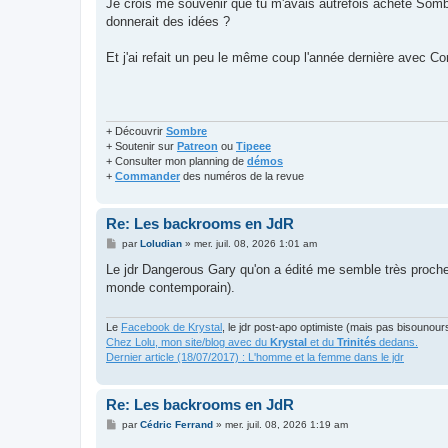
Je crois me souvenir que tu m'avais autrefois acheté Sombre
donnerait des idées ?
Et j'ai refait un peu le même coup l'année dernière avec C
+ Découvrir
Sombre
+ Soutenir sur
Patreon
ou
Tipeee
+ Consulter mon planning de
démos
+
Commander
des numéros de la revue
Re: Les backrooms en JdR
M
par
Loludian
»
mer. juil. 08, 2026 1:01 am
e
s
Le jdr Dangerous Gary qu'on a édité me semble très proche
s
monde contemporain).
a
g
e
Le
Facebook de Krystal
, le jdr post-apo optimiste (mais pas bisounour
Chez Lolu, mon site/blog avec du
Krystal
et du
Trinités
dedans.
Dernier article (18/07/2017) : L'homme et la femme dans le jdr
Re: Les backrooms en JdR
M
par
Cédric Ferrand
»
mer. juil. 08, 2026 1:19 am
e
s