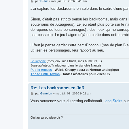
M
par
Gulix
»
mer. juil. 08, 2026 8:41 am
e
s
J'ai exploré les Backrooms en solo dans le cadre d'une p
s
a
g
Sinon, c'était pas stricto sensu les backrooms, mais dans
e
souterrains de Xxaagreus). Le jeu étant plus porté sur le nar
de repères de leurs personnages) : des lieux qui ne correspo
pas possible). Le jeu baigne déjà en partie dans cette ambi
Il faut je pense garder cette part d'inconnu (pas de plan !) 
utiliser les personnages, leur rapport au lieu.
Le Repaire
(mes jeux, mes trads, mes humeurs ...)
Joueur/Auteur/Traducteur dans le vignoble Nantais
Public Access
- Weird, Creepy pasta et Horreur analogique
Those Little Towns
- Tables aléatoires pour villes US
Re: Les backrooms en JdR
M
par
Ganelon
»
mer. juil. 08, 2026 9:52 am
e
s
Vous souvenez-vous du setting collaboratif
Long Stairs
pub
s
a
g
e
Qui aurait pu pleuvoir ?