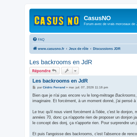
CasusNO
Forum avec de vrais morceaux de
FAQ
www.casusno.fr
Jeux de rôle
Discussions JDR
Les backrooms en JdR
Répondre
Les backrooms en JdR
M
par
Cédric Ferrand
»
mar. juil. 07, 2026 11:16 pm
e
s
Bien que je n'ai pas encore vu le long-métrage
Backrooms
s
imaginaire. Et forcément, à un moment donné, j'ai pensé à
a
g
e
Le truc qu'il nous vient forcément à l'idée, c'est le donjon
années 70, donc ça n'apporte rien de proposer un donjon j
le concept des donj, ça n'apporte rien. Pour surprendre un j
Et puis l'angoisse des backrooms, c'est l'absence de rencon