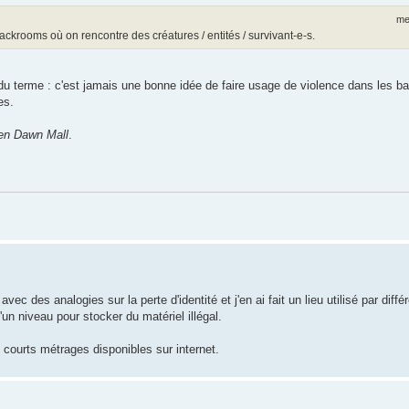
me
 backrooms où on rencontre des créatures / entités / survivant-e-s.
u terme : c'est jamais une bonne idée de faire usage de violence dans les b
es.
en Dawn Mall
.
ec des analogies sur la perte d'identité et j'en ai fait un lieu utilisé par diff
d'un niveau pour stocker du matériel illégal.
s courts métrages disponibles sur internet.