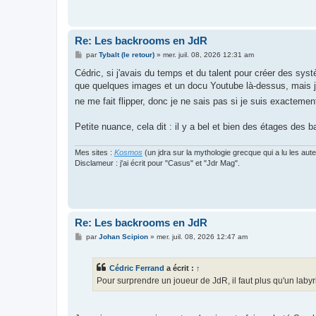
Re: Les backrooms en JdR
M
par
Tybalt (le retour)
»
mer. juil. 08, 2026 12:31 am
e
s
Cédric, si j'avais du temps et du talent pour créer des sy
s
que quelques images et un docu Youtube là-dessus, mais je 
a
g
ne me fait flipper, donc je ne sais pas si je suis exactemen
e
Petite nuance, cela dit : il y a bel et bien des étages des 
Mes sites :
Kosmos
(un jdra sur la mythologie grecque qui a lu les aut
Disclameur : j'ai écrit pour "Casus" et "Jdr Mag".
Re: Les backrooms en JdR
M
par
Johan Scipion
»
mer. juil. 08, 2026 12:47 am
e
s
s
Cédric Ferrand
a écrit :
↑
a
g
Pour surprendre un joueur de JdR, il faut plus qu'un labyr
e