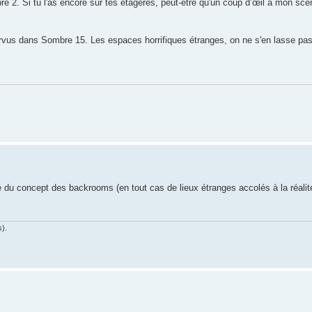
 2. Si tu l'as encore sur tes étagères, peut-être qu'un coup d’œil à mon scén
orvus dans Sombre 15. Les espaces horrifiques étranges, on ne s'en lasse pas
 du concept des backrooms (en tout cas de lieux étranges accolés à la réalit
s).