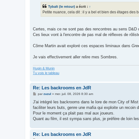
s
Tybalt (le retour)
a écrit :
↑
a
g
Petite nuance, cela dit : il y a bel et bien des étages des
e
Certes, mais ce ne sont pas des rencontres au sens D&D d
Ces lieux vont à l'encontre de pas mal de réflexes de rôlist
Côme Martin avait exploré ces espaces liminaux dans
Gre
Je vais effectivement aller relire mes Sombres.
Hugin & Munin
Tu vois le tableau
Re: Les backrooms en JdR
M
par
zuzul
»
mer. juil. 08, 2026 8:30 am
e
s
J'ai intégré les backrooms dans le lore de mon City of Mist av
s
faciliter leurs buts, genre une mafia qui exploite un recoin 
a
g
Pour le moment ça plait pas mal aux joueurs.
e
Quant au film, il est sympa sans plus, je préfère de loin le
Re: Les backrooms en JdR