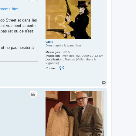
a
n
d
. rooms.html
ido Street et dans les
uant vraiment la perte
 pas (et où ce n'est
Gulix
Dieu d'après le panthéon
 et ne pas hésiter à
Messages :
2315
Inscription :
mer. déc. 02, 2009 10:12 am
Localisation :
Nantes (Vallet, dans le
Vignoble)
C
Contact :
o
n
t
a
H
c
a
t
u
e
t
r
G
u
l
i
x