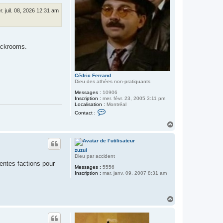
u
d
r. juil. 08, 2026 12:31 am
i
a
n
ackrooms.
Cédric Ferrand
Dieu des athées non-pratiquants
Messages :
10906
Inscription :
mer. févr. 23, 2005 3:11 pm
Localisation :
Montréal
C
Contact :
o
n
H
t
a
a
u
c
t
t
zuzul
e
Dieu par accident
r
érentes factions pour
C
Messages :
5556
é
Inscription :
mar. janv. 09, 2007 8:31 am
d
r
i
c
H
F
a
e
r
u
r
t