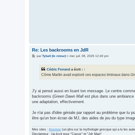
Re: Les backrooms en JdR
M
par
Tybalt (le retour)
»
mer. juil. 08, 2026 12:40 pm
e
s
s
Cédric Ferrand
a écrit :
↑
a
g
Côme Martin avait exploré ces espaces liminaux dans
Gr
e
J'y ai pensé aussi en lisant ton message. Le centre commer
backrooms (
Green Dawn Mall
est plus dans une ambiance 
une adaptation, effectivement.
Je n'ai pas d'idée géniale par rapport au problème que tu p
être qu'un bon écran de MJ, des aides de jeu du type imag
Mes sites :
Kosmos
(un jdra sur la mythologie grecque qui a lu les aut
Disclameur : j'ai écrit pour "Casus" et "Jdr Mag".