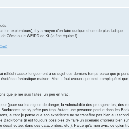
ndés.
pas les explorateurs), il y a moyen d'en faire quelque chose de plus ludique.
ge de Côme ou le WEIRD de Kf (la fine équipe !).
z3QmQ
 j'ai réfléchi assez longuement à ce sujet ces derniers temps parce que je pen
otérico-fantastique maison. Mais il faut avouer que c'est compliqué et que po
ons que je me suis faites, un peu en vrac.
la peur (jouer sur les signes de danger, la vulnérabilité des protagonistes, des 
es Backrooms ne s'y prête pas trop. Autant une personne perdue dans les Ba
aisons, autant je pense que son expérience ne se transfère pas bien au second
 Backrooms (il est toujours possibles d'y faire un scénario d'horreur bien sûr,
ne désaffectée, dans des catacombes, etc.). Parce qu'à mon avis, ce qu'on tr