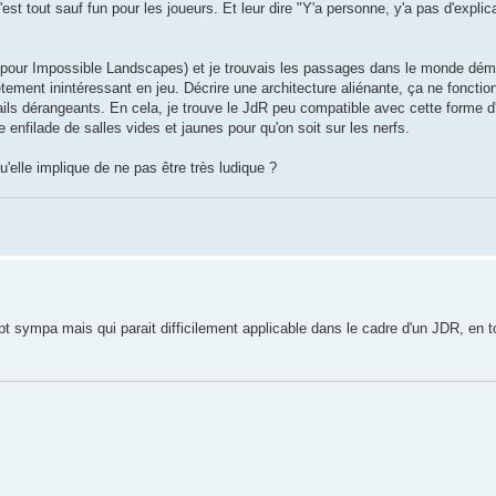
st tout sauf fun pour les joueurs. Et leur dire "Y'a personne, y'a pas d'explic
e pour Impossible Landscapes) et je trouvais les passages dans le monde dém
tement inintéressant en jeu. Décrire une architecture aliénante, ça ne fonctionn
ils dérangeants. En cela, je trouve le JdR peu compatible avec cette forme d'h
ne enfilade de salles vides et jaunes pour qu'on soit sur les nerfs.
u'elle implique de ne pas être très ludique ?
sympa mais qui parait difficilement applicable dans le cadre d'un JDR, en t