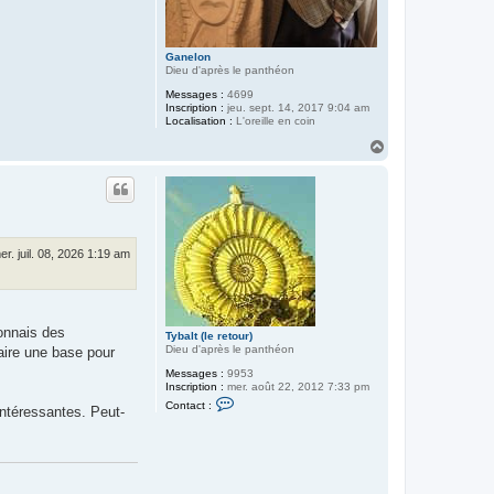
Ganelon
Dieu d'après le panthéon
Messages :
4699
Inscription :
jeu. sept. 14, 2017 9:04 am
Localisation :
L'oreille en coin
H
a
u
t
er. juil. 08, 2026 1:19 am
connais des
Tybalt (le retour)
Dieu d'après le panthéon
ire une base pour
Messages :
9953
Inscription :
mer. août 22, 2012 7:33 pm
C
Contact :
intéressantes. Peut-
o
n
t
a
c
t
e