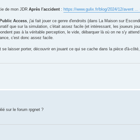
artie de mon JDR
Après l'accident
:
https://www.gulix.fr/blog/2024/12/avent ..
Public Access
, j'ai fait jouer ce genre d'endroits (dans La Maison sur Escond
ratif que sur la simulation, c'était assez facile (et intéressant, les joueurs jo
ndent pas à la véritable perception, le vide, débarquer là où on ne s'y attend
ance, c'est donc assez facile.
et se laisser porter, découvrir en jouant ce qui se cache dans la pièce d'à-côté,
lié sur le forum rpgnet ?