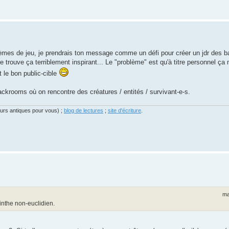
stèmes de jeu, je prendrais ton message comme un défi pour créer un jdr des b
trouve ça terriblement inspirant... Le "problème" est qu'à titre personnel ça
t le bon public-cible
backrooms où on rencontre des créatures / entités / survivant-e-s.
eurs antiques pour vous) ;
blog de lectures
;
site d'écriture
.
ma
inthe non-euclidien.