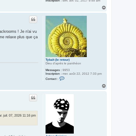
Inscription :
dim. avr. 02, 2017 9:48 am
H
a
u
t
ackrooms ! Je n'ai vu
 me relaxe plus que ça
Tybalt (le retour)
Dieu d'après le panthéon
Messages :
9953
Inscription :
mer. août 22, 2012 7:33 pm
C
Contact :
o
n
H
t
a
a
u
c
t
t
e
r
T
y
r. juil. 07, 2026 11:16 pm
b
a
l
t
(
l