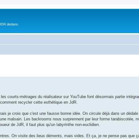
 JDR dedans.
, les courts-métrages du réalisateur sur YouTube font désormais partie intégr
 comment recycler cette esthétique en JdR.
, mais je crois que c'est une fausse bonne idée. On circule déjà dans un dédale
aune malsain. Les backrooms nous surprennent par leur forme tarabiscotée, m
oueur de JdR, il faut plus qu'un labyrinthe non-euclidien.
tres. On visite des lieux déments, mais vides. Et ça, je ne pense pas que ça 