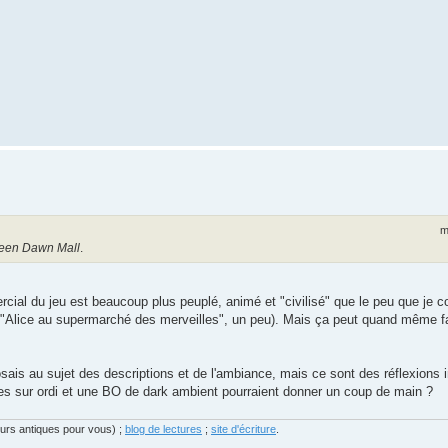
m
een Dawn Mall
.
cial du jeu est beaucoup plus peuplé, animé et "civilisé" que le peu que je 
"Alice au supermarché des merveilles", un peu). Mais ça peut quand même fa
osais au sujet des descriptions et de l'ambiance, mais ce sont des réflexions 
es sur ordi et une BO de dark ambient pourraient donner un coup de main ?
eurs antiques pour vous) ;
blog de lectures
;
site d'écriture
.