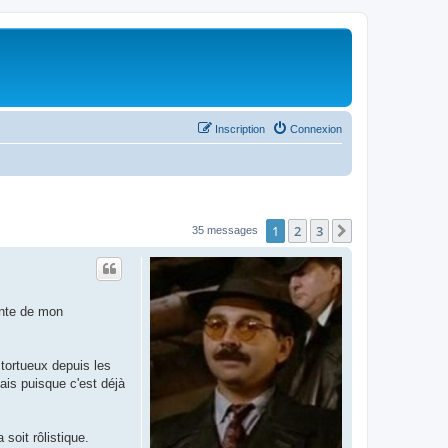
Inscription
Connexion
1
2
3
Suivant
35 messages
ante de mon
 tortueux depuis les
ais puisque c'est déjà
soit rôlistique.