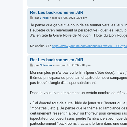
Re: Les backrooms en JdR
M
par
Virgile
»
mer. juil. 08, 2026 1:06 pm
e
s
Je pense que ça vaut le coup de se tourner vers les jeux i
s
Peut-être qu'en renversant la perspective (jouer les lieux, 
a
g
J'ai en tête la Grive Noire de Milouch, l'Hôtel du Lion Rou
e
Ma chaîne YT :
https://www.youtube.com/channel/UCwY7t0 ... SGtrj
Re: Les backrooms en JdR
M
par
Nolendur
»
mer. juil. 08, 2026 2:06 pm
e
s
Moi non plus je n'ai pas vu le film (peur d'être déçu), mais
s
thèmes principaux du prochain chapitre de notre campagne és
a
g
pas trouvé d'angle d'attaque satisfaisant.
e
Donc je vous livre simplement un certain nombre de réflexi
• J'ai évacué tout de suite l'idée de jouer sur l'horreur ou 
"monstres", etc.). Je pense que le thème et l'ambiance d
certainement ressentir la peur ou l'horreur pour diverses r
(spectateur ou joueur) sans perdre l'ambiance spécifique des
particulièrement "backrooms", autant le faire dans une usi