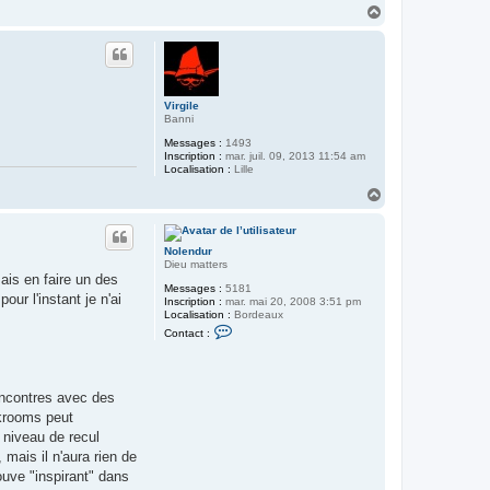
H
r
T
a
y
u
b
t
a
l
t
(
Virgile
l
Banni
e
r
Messages :
1493
e
Inscription :
mar. juil. 09, 2013 11:54 am
t
Localisation :
Lille
o
H
u
a
r
)
u
t
Nolendur
Dieu matters
sais en faire un des
Messages :
5181
ur l'instant je n'ai
Inscription :
mar. mai 20, 2008 3:51 pm
Localisation :
Bordeaux
C
Contact :
o
n
t
a
c
rencontres avec des
t
ckrooms peut
e
r
 niveau de recul
N
 mais il n'aura rien de
o
l
ouve "inspirant" dans
e