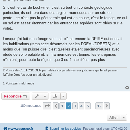
e
s
Si c'est le cas de Lochwiller, c'est surtout un contexte géologique
s
particulier, ils ont foré dans des argiles marneuses sur un site en
a
g
pente...ce n'est pas la géothermie qui est en cause, c'est le forage, ce qui
e
en soi est assez étonnant car les entreprises agréées sont triées sur le
volet...
Lorsque j'ai fait mon forage vertical, c'était encore la DRIRE qui donnait
les habilitations (remplacée désormais par les DREAL/DREETS) et le
moins que l'on puisse dire, c'est qu'elles étaient parcimonieuses avec
étude de sol préalable et, si ma mémoire est bonne, les entreprises
n'étaient, pour toute la région, que 3 ou 4 habilitées, pas plus.
2 Points de CLETCSOOEF par fidélité conjugale (erreur judiciaire qui ferait passer
l'affaire Dreyfus pour un fait divers)
1 Point par malchance
Répondre
Page
2
sur
12
1
2
3
4
5
12
Précédent
Suivant
180 messages
…
Aller
www.casusno.fr
Supprimer les cookies
Fuseau horaire sur
UTC+02:00