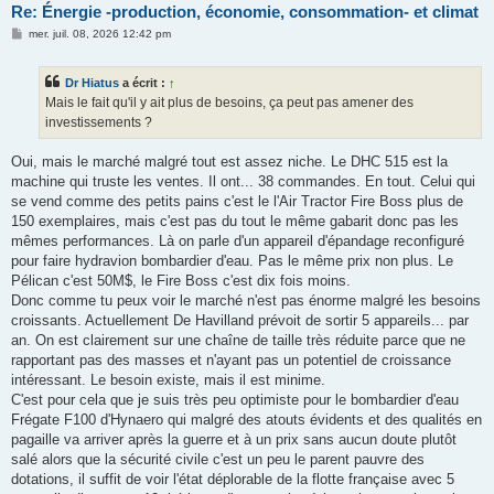
Re: Énergie -production, économie, consommation- et climat
M
mer. juil. 08, 2026 12:42 pm
e
s
s
Dr Hiatus
a écrit :
↑
a
g
Mais le fait qu'il y ait plus de besoins, ça peut pas amener des
e
investissements ?
Oui, mais le marché malgré tout est assez niche. Le DHC 515 est la
machine qui truste les ventes. Il ont... 38 commandes. En tout. Celui qui
se vend comme des petits pains c'est le l'Air Tractor Fire Boss
plus de
150 exemplaires, mais c'est pas du tout le même gabarit donc pas les
mêmes performances. Là on parle d'un appareil d'épandage reconfiguré
pour faire hydravion bombardier d'eau. Pas le même prix non plus. Le
Pélican c'est 50M$, le Fire Boss c'est dix fois moins.
Donc comme tu peux voir le marché n'est pas énorme malgré les besoins
croissants. Actuellement De Havilland prévoit de sortir 5 appareils... par
an. On est clairement sur une chaîne de taille très réduite parce que ne
rapportant pas des masses et n'ayant pas un potentiel de croissance
intéressant. Le besoin existe, mais il est minime.
C'est pour cela que je suis très peu optimiste pour le bombardier d'eau
Frégate F100 d'Hynaero qui malgré des atouts évidents et des qualités en
pagaille va arriver après la guerre et à un prix sans aucun doute plutôt
salé alors que la sécurité civile c'est un peu le parent pauvre des
dotations, il suffit de voir l'état déplorable de la flotte française avec 5