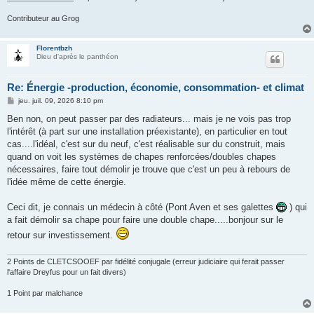
Contributeur au Grog
Florentbzh
Dieu d'après le panthéon
Re: Énergie -production, économie, consommation- et climat
M
jeu. juil. 09, 2026 8:10 pm
e
s
Ben non, on peut passer par des radiateurs... mais je ne vois pas trop
s
l'intérêt (à part sur une installation préexistante), en particulier en tout
a
g
cas....l'idéal, c'est sur du neuf, c'est réalisable sur du construit, mais
e
quand on voit les systèmes de chapes renforcées/doubles chapes
nécessaires, faire tout démolir je trouve que c'est un peu à rebours de
l'idée même de cette énergie.
Ceci dit, je connais un médecin à côté (Pont Aven et ses galettes
) qui
a fait démolir sa chape pour faire une double chape.....bonjour sur le
retour sur investissement.
2 Points de CLETCSOOEF par fidélité conjugale (erreur judiciaire qui ferait passer
l'affaire Dreyfus pour un fait divers)
1 Point par malchance