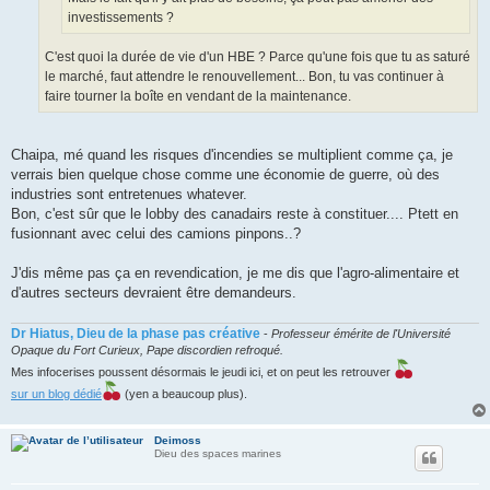
investissements ?
C'est quoi la durée de vie d'un HBE ? Parce qu'une fois que tu as saturé
le marché, faut attendre le renouvellement... Bon, tu vas continuer à
faire tourner la boîte en vendant de la maintenance.
Chaipa, mé quand les risques d'incendies se multiplient comme ça, je
verrais bien quelque chose comme une économie de guerre, où des
industries sont entretenues whatever.
Bon, c'est sûr que le lobby des canadairs reste à constituer.... Ptett en
fusionnant avec celui des camions pinpons..?
J'dis même pas ça en revendication, je me dis que l'agro-alimentaire et
d'autres secteurs devraient être demandeurs.
Dr Hiatus, Dieu de la phase pas créative
-
Professeur émérite de l'Université
Opaque du Fort Curieux, Pape discordien refroqué.
Mes infocerises poussent désormais le jeudi ici, et on peut les retrouver
sur un blog dédié
(yen a beaucoup plus).
Deimoss
Dieu des spaces marines