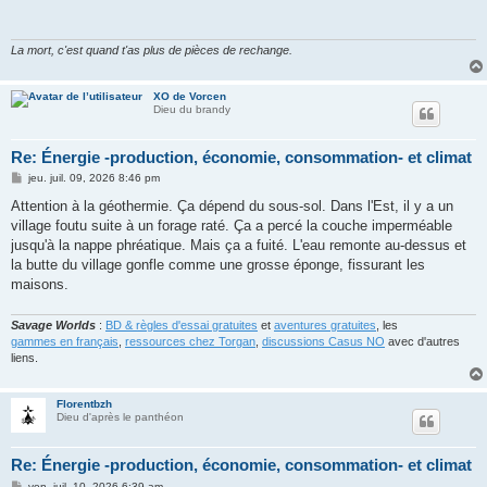
La mort, c'est quand t'as plus de pièces de rechange.
XO de Vorcen
Dieu du brandy
Re: Énergie -production, économie, consommation- et climat
M
jeu. juil. 09, 2026 8:46 pm
e
s
Attention à la géothermie. Ça dépend du sous-sol. Dans l'Est, il y a un
s
village foutu suite à un forage raté. Ça a percé la couche imperméable
a
g
jusqu'à la nappe phréatique. Mais ça a fuité. L'eau remonte au-dessus et
e
la butte du village gonfle comme une grosse éponge, fissurant les
maisons.
Savage Worlds
:
BD & règles d'essai gratuites
et
aventures gratuites
, les
gammes en français
,
ressources chez Torgan
,
discussions Casus NO
avec d'autres
liens.
Florentbzh
Dieu d'après le panthéon
Re: Énergie -production, économie, consommation- et climat
M
ven. juil. 10, 2026 6:39 am