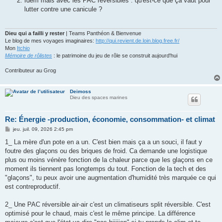
Idem mais avec les PAC réversibles : qu'est-ce que ça vaut pour
lutter contre une canicule ?
Dieu qui a failli y rester
| Teams Panthéon & Bienvenue
Le blog de mes voyages imaginaires:
http://qui.revient.de.loin.blog.free.fr/
Mon
Itchio
Mémoire de rôlistes
: le patrimoine du jeu de rôle se construit aujourd'hui
Contributeur au Grog
Deimoss
Dieu des spaces marines
Re: Énergie -production, économie, consommation- et climat
M
jeu. juil. 09, 2026 2:45 pm
e
s
1_ La mère d'un pote en a un. C'est bien mais ça a un souci, il faut y
s
foutre des glaçons ou des briques de froid. Ca demande une logistique
a
g
plus ou moins vénère fonction de la chaleur parce que les glaçons en ce
e
moment ils tiennent pas longtemps du tout. Fonction de la tech et des
"glaçons", tu peux avoir une augmentation d'humidité très marquée ce qui
est contreproductif.
2_ Une PAC réversible air-air c'est un climatiseurs split réversible. C'est
optimisé pour le chaud, mais c'est le même principe. La différence