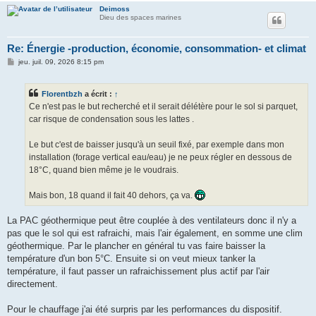
Deimoss
Dieu des spaces marines
Re: Énergie -production, économie, consommation- et climat
M
jeu. juil. 09, 2026 8:15 pm
e
s
s
Florentbzh
a écrit :
↑
a
g
Ce n'est pas le but recherché et il serait délétère pour le sol si parquet,
e
car risque de condensation sous les lattes .
Le but c'est de baisser jusqu'à un seuil fixé, par exemple dans mon
installation (forage vertical eau/eau) je ne peux régler en dessous de
18°C, quand bien même je le voudrais.
Mais bon, 18 quand il fait 40 dehors, ça va.
La PAC géothermique peut être couplée à des ventilateurs donc il n'y a
pas que le sol qui est rafraichi, mais l'air également, en somme une clim
géothermique. Par le plancher en général tu vas faire baisser la
température d'un bon 5°C. Ensuite si on veut mieux tanker la
température, il faut passer un rafraichissement plus actif par l'air
directement.
Pour le chauffage j'ai été surpris par les performances du dispositif.