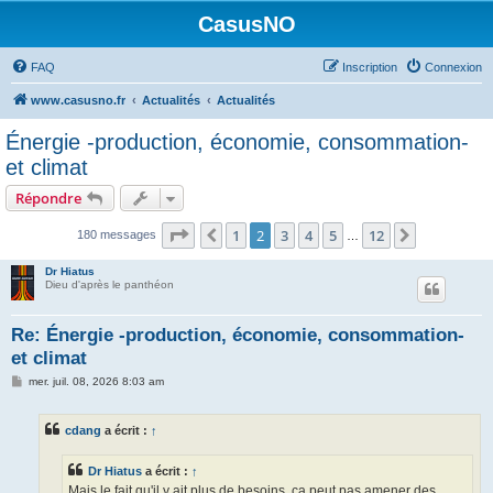
CasusNO
FAQ
Inscription
Connexion
www.casusno.fr
Actualités
Actualités
Énergie -production, économie, consommation-
et climat
Répondre
Page
2
sur
12
1
2
3
4
5
12
Précédent
Suivant
180 messages
…
Dr Hiatus
Dieu d'après le panthéon
Re: Énergie -production, économie, consommation-
et climat
M
mer. juil. 08, 2026 8:03 am
e
s
s
cdang
a écrit :
↑
a
g
e
Dr Hiatus
a écrit :
↑
Mais le fait qu'il y ait plus de besoins, ça peut pas amener des