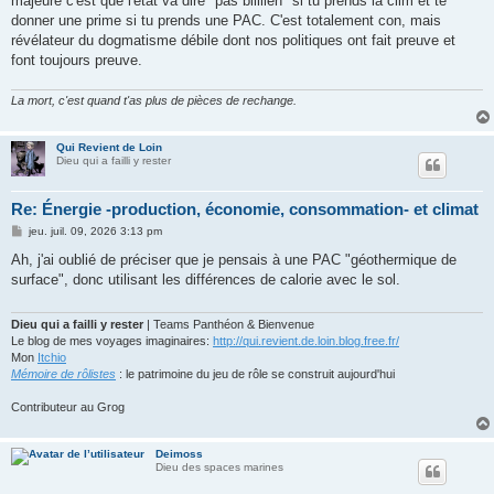
majeure c'est que l'état va dire "pas biiiiien" si tu prends la clim et te
donner une prime si tu prends une PAC. C'est totalement con, mais
révélateur du dogmatisme débile dont nos politiques ont fait preuve et
font toujours preuve.
La mort, c'est quand t'as plus de pièces de rechange.
Qui Revient de Loin
Dieu qui a failli y rester
Re: Énergie -production, économie, consommation- et climat
M
jeu. juil. 09, 2026 3:13 pm
e
s
Ah, j'ai oublié de préciser que je pensais à une PAC "géothermique de
s
surface", donc utilisant les différences de calorie avec le sol.
a
g
e
Dieu qui a failli y rester
| Teams Panthéon & Bienvenue
Le blog de mes voyages imaginaires:
http://qui.revient.de.loin.blog.free.fr/
Mon
Itchio
Mémoire de rôlistes
: le patrimoine du jeu de rôle se construit aujourd'hui
Contributeur au Grog
Deimoss
Dieu des spaces marines