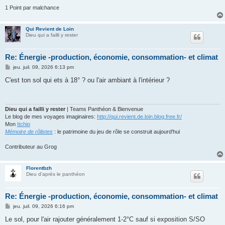
1 Point par malchance
Qui Revient de Loin
Dieu qui a failli y rester
Re: Énergie -production, économie, consommation- et climat
M
jeu. juil. 09, 2026 6:13 pm
e
s
C'est ton sol qui ets à 18° ? ou l'air ambiant à l'intérieur ?
s
a
g
e
Dieu qui a failli y rester
| Teams Panthéon & Bienvenue
Le blog de mes voyages imaginaires:
http://qui.revient.de.loin.blog.free.fr/
Mon
Itchio
Mémoire de rôlistes
: le patrimoine du jeu de rôle se construit aujourd'hui
Contributeur au Grog
Florentbzh
Dieu d'après le panthéon
Re: Énergie -production, économie, consommation- et climat
M
jeu. juil. 09, 2026 6:16 pm
e
s
Le sol, pour l'air rajouter généralement 1-2°C sauf si exposition S/SO
s