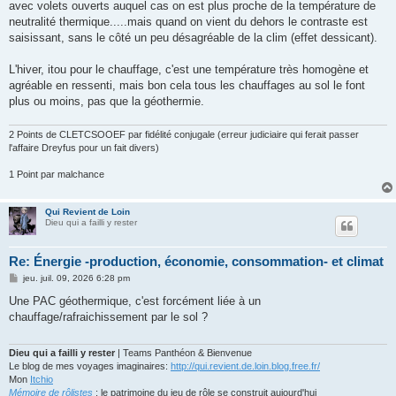
avec volets ouverts auquel cas on est plus proche de la température de
a
g
neutralité thermique.....mais quand on vient du dehors le contraste est
e
saisissant, sans le côté un peu désagréable de la clim (effet dessicant).
L'hiver, itou pour le chauffage, c'est une température très homogène et
agréable en ressenti, mais bon cela tous les chauffages au sol le font
plus ou moins, pas que la géothermie.
2 Points de CLETCSOOEF par fidélité conjugale (erreur judiciaire qui ferait passer
l'affaire Dreyfus pour un fait divers)
1 Point par malchance
Qui Revient de Loin
Dieu qui a failli y rester
Re: Énergie -production, économie, consommation- et climat
M
jeu. juil. 09, 2026 6:28 pm
e
s
Une PAC géothermique, c'est forcément liée à un
s
chauffage/rafraichissement par le sol ?
a
g
e
Dieu qui a failli y rester
| Teams Panthéon & Bienvenue
Le blog de mes voyages imaginaires:
http://qui.revient.de.loin.blog.free.fr/
Mon
Itchio
Mémoire de rôlistes
: le patrimoine du jeu de rôle se construit aujourd'hui