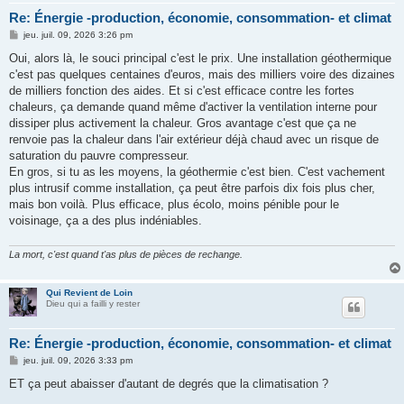
Re: Énergie -production, économie, consommation- et climat
M
jeu. juil. 09, 2026 3:26 pm
e
s
Oui, alors là, le souci principal c'est le prix. Une installation géothermique
s
c'est pas quelques centaines d'euros, mais des milliers voire des dizaines
a
g
de milliers fonction des aides. Et si c'est efficace contre les fortes
e
chaleurs, ça demande quand même d'activer la ventilation interne pour
dissiper plus activement la chaleur. Gros avantage c'est que ça ne
renvoie pas la chaleur dans l'air extérieur déjà chaud avec un risque de
saturation du pauvre compresseur.
En gros, si tu as les moyens, la géothermie c'est bien. C'est vachement
plus intrusif comme installation, ça peut être parfois dix fois plus cher,
mais bon voilà. Plus efficace, plus écolo, moins pénible pour le
voisinage, ça a des plus indéniables.
La mort, c'est quand t'as plus de pièces de rechange.
Qui Revient de Loin
Dieu qui a failli y rester
Re: Énergie -production, économie, consommation- et climat
M
jeu. juil. 09, 2026 3:33 pm
e
s
ET ça peut abaisser d'autant de degrés que la climatisation ?
s
a