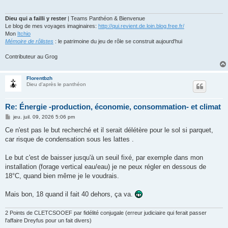
g
e
Dieu qui a failli y rester
| Teams Panthéon & Bienvenue
Le blog de mes voyages imaginaires:
http://qui.revient.de.loin.blog.free.fr/
Mon
Itchio
Mémoire de rôlistes
: le patrimoine du jeu de rôle se construit aujourd'hui
Contributeur au Grog
Florentbzh
Dieu d'après le panthéon
Re: Énergie -production, économie, consommation- et climat
M
jeu. juil. 09, 2026 5:06 pm
e
s
Ce n'est pas le but recherché et il serait délétère pour le sol si parquet,
s
car risque de condensation sous les lattes .
a
g
e
Le but c'est de baisser jusqu'à un seuil fixé, par exemple dans mon
installation (forage vertical eau/eau) je ne peux régler en dessous de
18°C, quand bien même je le voudrais.
Mais bon, 18 quand il fait 40 dehors, ça va.
2 Points de CLETCSOOEF par fidélité conjugale (erreur judiciaire qui ferait passer
l'affaire Dreyfus pour un fait divers)