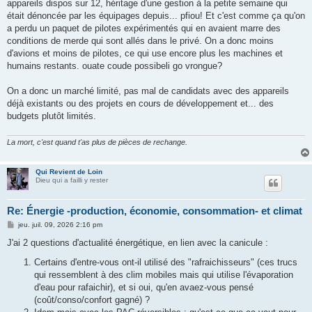
appareils dispos sur 12, héritage d'une gestion à la petite semaine qui
était dénoncée par les équipages depuis... pfiou! Et c'est comme ça qu'on
a perdu un paquet de pilotes expérimentés qui en avaient marre des
conditions de merde qui sont allés dans le privé. On a donc moins
d'avions et moins de pilotes, ce qui use encore plus les machines et
humains restants. ouate coude possibeli go vrongue?
On a donc un marché limité, pas mal de candidats avec des appareils
déjà existants ou des projets en cours de développement et... des
budgets plutôt limités.
La mort, c'est quand t'as plus de pièces de rechange.
Qui Revient de Loin
Dieu qui a failli y rester
Re: Énergie -production, économie, consommation- et climat
M
jeu. juil. 09, 2026 2:16 pm
e
s
J'ai 2 questions d'actualité énergétique, en lien avec la canicule :
s
a
Certains d'entre-vous ont-il utilisé des "rafraichisseurs" (ces trucs
g
qui ressemblent à des clim mobiles mais qui utilise l'évaporation
e
d'eau pour rafaichir), et si oui, qu'en avaez-vous pensé
(coût/conso/confort gagné) ?