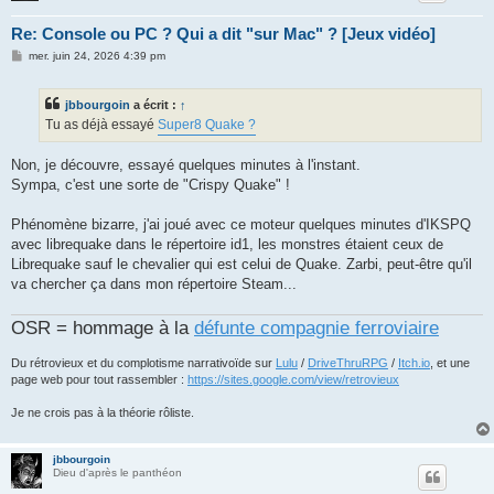
Re: Console ou PC ? Qui a dit "sur Mac" ? [Jeux vidéo]
M
mer. juin 24, 2026 4:39 pm
e
s
s
jbbourgoin
a écrit :
↑
a
g
Tu as déjà essayé
Super8 Quake ?
e
Non, je découvre, essayé quelques minutes à l'instant.
Sympa, c'est une sorte de "Crispy Quake" !
Phénomène bizarre, j'ai joué avec ce moteur quelques minutes d'IKSPQ
avec librequake dans le répertoire id1, les monstres étaient ceux de
Librequake sauf le chevalier qui est celui de Quake. Zarbi, peut-être qu'il
va chercher ça dans mon répertoire Steam...
OSR = hommage à la
défunte compagnie ferroviaire
Du rétrovieux et du complotisme narrativoïde sur
Lulu
/
DriveThruRPG
/
Itch.io
, et une
page web pour tout rassembler :
https://sites.google.com/view/retrovieux
Je ne crois pas à la théorie rôliste.
jbbourgoin
Dieu d'après le panthéon