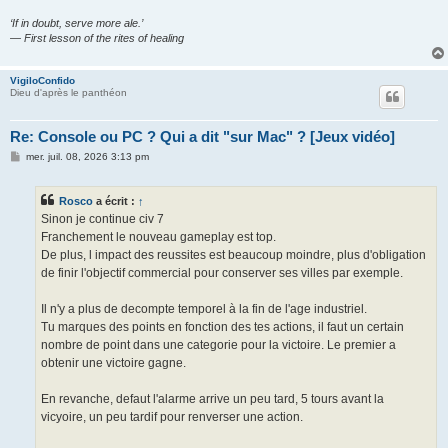
‘If in doubt, serve more ale.’
— First lesson of the rites of healing
VigiloConfido
Dieu d'après le panthéon
Re: Console ou PC ? Qui a dit "sur Mac" ? [Jeux vidéo]
M
mer. juil. 08, 2026 3:13 pm
e
s
s
Rosco
a écrit :
↑
a
g
Sinon je continue civ 7
e
Franchement le nouveau gameplay est top.
De plus, l impact des reussites est beaucoup moindre, plus d'obligation
de finir l'objectif commercial pour conserver ses villes par exemple.
Il n'y a plus de decompte temporel à la fin de l'age industriel.
Tu marques des points en fonction des tes actions, il faut un certain
nombre de point dans une categorie pour la victoire. Le premier a
obtenir une victoire gagne.
En revanche, defaut l'alarme arrive un peu tard, 5 tours avant la
vicyoire, un peu tardif pour renverser une action.