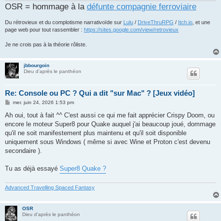
OSR = hommage à la
défunte compagnie ferroviaire
Du rétrovieux et du complotisme narrativoïde sur
Lulu
/
DriveThruRPG
/
Itch.io
, et une
page web pour tout rassembler :
https://sites.google.com/view/retrovieux
Je ne crois pas à la théorie rôliste.
jbbourgoin
Dieu d'après le panthéon
Re: Console ou PC ? Qui a dit "sur Mac" ? [Jeux vidéo]
M
mer. juin 24, 2026 1:53 pm
e
s
Ah oui, tout à fait ^^ C'est aussi ce qui me fait apprécier Crispy Doom, ou
s
encore le moteur Super8 pour Quake auquel j'ai beaucoup joué, dommage
a
g
qu'il ne soit manifestement plus maintenu et qu'il soit disponible
e
uniquement sous Windows ( même si avec Wine et Proton c'est devenu
secondaire ).
Tu as déjà essayé
Super8 Quake ?
Advanced Travelling Spaced Fantasy
OSR
Dieu d'après le panthéon