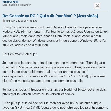
VigiloConfido
Dieu d'après le panthéon
Re: Console ou PC ? Qui a dit "sur Mac" ? [Jeux vidéo]
M
jeu. juin 25, 2026 9:31 am
e
s
Puisqu'on parle de jeu sous Linux. Depuis plusieurs mois je suis sous
s
Fedora KDE (44 maintenant). J'ai tout le temps été sous Ubuntu ou Linux
a
g
Mint quand j'étais dans mes phases Linux mais quandGreewi a enfin
e
décidé d'abandonner Windows avant la fin du support Windows 10, je l'ai
suivi et j'adore cette distribution.
Pour en revenir au sujet.
Je joue tous les mardis soirs depuis un bon moment avec Tlön Uqbar à
Civilization 5 et je ne sais jamais quelle version utiliser, la version Linux,
qui se lance plus rapidement mais qui est un peu plus limité
graphiquement ou la version Windows (via GE-Proton10-34) qui elle met
plus d'une minute à se lancer mais qui semble plus jolie.
Je n'ai pas réussi à trouver en fouillant sur Reddit et ProtonDB si je dois
privilégier la version native ou la version Windows.
Et en plus je suis coincé pour le moment avec un PC de bureautique
avec un GPU intégré AMD Vega 8 donc peut etre que les ralentissements