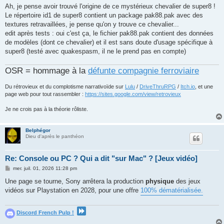
Ah, je pense avoir trouvé l'origine de ce mystérieux chevalier de super8 !
Le répertoire id1 de super8 contient un package pak88.pak avec des
textures retravaillées, je pense qu'on y trouve ce chevalier...
edit après tests : oui c'est ça, le fichier pak88.pak contient des données
de modèles (dont ce chevalier) et il est sans doute d'usage spécifique à
super8 (testé avec quakespasm, il ne le prend pas en compte)
OSR = hommage à la
défunte compagnie ferroviaire
Du rétrovieux et du complotisme narrativoïde sur
Lulu
/
DriveThruRPG
/
Itch.io
, et une
page web pour tout rassembler :
https://sites.google.com/view/retrovieux
Je ne crois pas à la théorie rôliste.
Belphégor
Dieu d'après le panthéon
Re: Console ou PC ? Qui a dit "sur Mac" ? [Jeux vidéo]
M
mer. juil. 01, 2026 11:28 pm
e
s
Une page se tourne, Sony arrêtera la production
physique
des jeux
s
vidéos sur Playstation en 2028, pour une offre
100% dématérialisée.
a
g
e
Discord French Pulp !