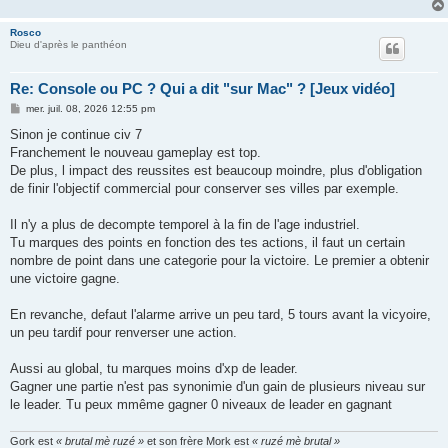
Rosco
Dieu d'après le panthéon
Re: Console ou PC ? Qui a dit "sur Mac" ? [Jeux vidéo]
M
mer. juil. 08, 2026 12:55 pm
e
s
Sinon je continue civ 7
s
Franchement le nouveau gameplay est top.
a
g
De plus, l impact des reussites est beaucoup moindre, plus d'obligation
e
de finir l'objectif commercial pour conserver ses villes par exemple.
Il n'y a plus de decompte temporel à la fin de l'age industriel.
Tu marques des points en fonction des tes actions, il faut un certain
nombre de point dans une categorie pour la victoire. Le premier a obtenir
une victoire gagne.
En revanche, defaut l'alarme arrive un peu tard, 5 tours avant la vicyoire,
un peu tardif pour renverser une action.
Aussi au global, tu marques moins d'xp de leader.
Gagner une partie n'est pas synonimie d'un gain de plusieurs niveau sur
le leader. Tu peux mmême gagner 0 niveaux de leader en gagnant
Gork est
« brutal mè ruzé »
et son frère Mork est
« ruzé mè brutal »