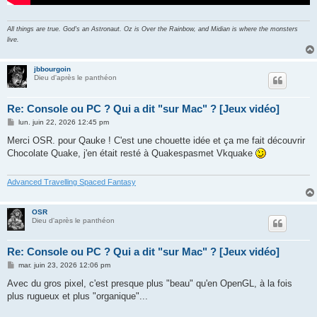
All things are true. God's an Astronaut. Oz is Over the Rainbow, and Midian is where the monsters
live.
jbbourgoin
Dieu d'après le panthéon
Re: Console ou PC ? Qui a dit "sur Mac" ? [Jeux vidéo]
M
lun. juin 22, 2026 12:45 pm
e
s
Merci OSR. pour Qauke ! C'est une chouette idée et ça me fait découvrir
s
Chocolate Quake, j'en était resté à Quakespasmet Vkquake
a
g
e
Advanced Travelling Spaced Fantasy
OSR
Dieu d'après le panthéon
Re: Console ou PC ? Qui a dit "sur Mac" ? [Jeux vidéo]
M
mar. juin 23, 2026 12:06 pm
e
s
Avec du gros pixel, c'est presque plus "beau" qu'en OpenGL, à la fois
s
plus rugueux et plus "organique"...
a
g
e