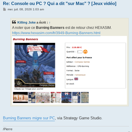
Re: Console ou PC ? Qui a dit "sur Mac" ? [Jeux vidéo]
M
mer. juil. 08, 2026 1:03 am
e
s
s
Killing Joke
a écrit :
↑
a
g
A noter que ce
Burning Banners
est de retour chez HEXASIM.
e
https://www.hexasim.com/fr/3949-Burning-Banners.html
Burning Banners migre sur PC
, via Strategy Game Studio.
/Pierre