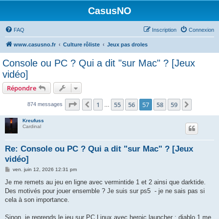
CasusNO
FAQ
Inscription
Connexion
www.casusno.fr
Culture rôliste
Jeux pas droles
Console ou PC ? Qui a dit "sur Mac" ? [Jeux
vidéo]
Répondre
Page
57
sur
59
1
55
56
57
58
59
Précédent
Suivant
874 messages
…
Kreufuss
Cardinal
Re: Console ou PC ? Qui a dit "sur Mac" ? [Jeux
vidéo]
M
ven. juin 12, 2026 12:31 pm
e
s
Je me remets au jeu en ligne avec vermintide 1 et 2 ainsi que darktide.
s
Des motivés pour jouer ensemble ? Je suis sur ps5 - je ne sais pas si
a
g
cela à son importance.
e
Sinon, je reprends le jeu sur PC Linux avec heroic launcher : diablo 1 me