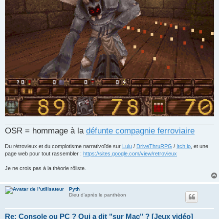
OSR = hommage à la
défunte compagnie ferroviaire
Du rétrovieux et du complotisme narrativoïde sur
Lulu
/
DriveThruRPG
/
Itch.io
, et une
page web pour tout rassembler :
https://sites.google.com/view/retrovieux
Je ne crois pas à la théorie rôliste.
Pyth
Dieu d'après le panthéon
Re: Console ou PC ? Qui a dit "sur Mac" ? [Jeux vidéo]