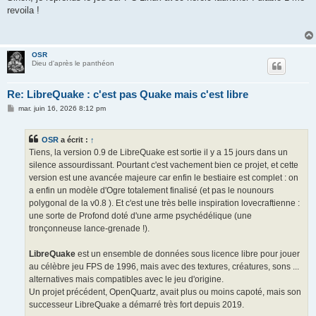
revoila !
OSR
Dieu d'après le panthéon
Re: LibreQuake : c'est pas Quake mais c'est libre
M
mar. juin 16, 2026 8:12 pm
e
s
s
OSR
a écrit :
↑
a
g
Tiens, la version 0.9 de LibreQuake est sortie il y a 15 jours dans un
e
silence assourdissant. Pourtant c'est vachement bien ce projet, et cette
version est une avancée majeure car enfin le bestiaire est complet : on
a enfin un modèle d'Ogre totalement finalisé (et pas le nounours
polygonal de la v0.8 ). Et c'est une très belle inspiration lovecraftienne :
une sorte de Profond doté d'une arme psychédélique (une
tronçonneuse lance-grenade !).
LibreQuake
est un ensemble de données sous licence libre pour jouer
au célèbre jeu FPS de 1996, mais avec des textures, créatures, sons ...
alternatives mais compatibles avec le jeu d'origine.
Un projet précédent, OpenQuartz, avait plus ou moins capoté, mais son
successeur LibreQuake a démarré très fort depuis 2019.