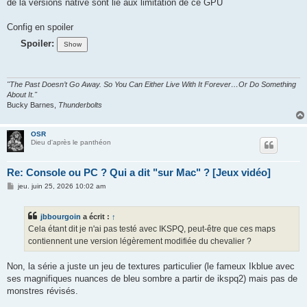
de la versions native sont lié aux limitation de ce GPU
Config en spoiler
Spoiler:
"The Past Doesn’t Go Away. So You Can Either Live With It Forever…Or Do Something
About It."
Bucky Barnes,
Thunderbolts
OSR
Dieu d'après le panthéon
Re: Console ou PC ? Qui a dit "sur Mac" ? [Jeux vidéo]
M
jeu. juin 25, 2026 10:02 am
e
s
s
jbbourgoin
a écrit :
↑
a
g
Cela étant dit je n'ai pas testé avec IKSPQ, peut-être que ces maps
e
contiennent une version légèrement modifiée du chevalier ?
Non, la série a juste un jeu de textures particulier (le fameux Ikblue avec
ses magnifiques nuances de bleu sombre a partir de ikspq2) mais pas de
monstres révisés.