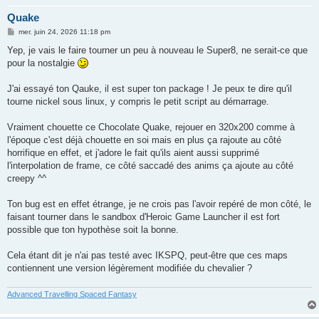
Quake
M
mer. juin 24, 2026 11:18 pm
e
s
Yep, je vais le faire tourner un peu à nouveau le Super8, ne serait-ce que
s
pour la nostalgie
a
g
e
J'ai essayé ton Qauke, il est super ton package ! Je peux te dire qu'il
tourne nickel sous linux, y compris le petit script au démarrage.
Vraiment chouette ce Chocolate Quake, rejouer en 320x200 comme à
l'époque c'est déjà chouette en soi mais en plus ça rajoute au côté
horrifique en effet, et j'adore le fait qu'ils aient aussi supprimé
l'interpolation de frame, ce côté saccadé des anims ça ajoute au côté
creepy ^^
Ton bug est en effet étrange, je ne crois pas l'avoir repéré de mon côté, le
faisant tourner dans le sandbox d'Heroic Game Launcher il est fort
possible que ton hypothèse soit la bonne.
Cela étant dit je n'ai pas testé avec IKSPQ, peut-être que ces maps
contiennent une version légèrement modifiée du chevalier ?
Advanced Travelling Spaced Fantasy