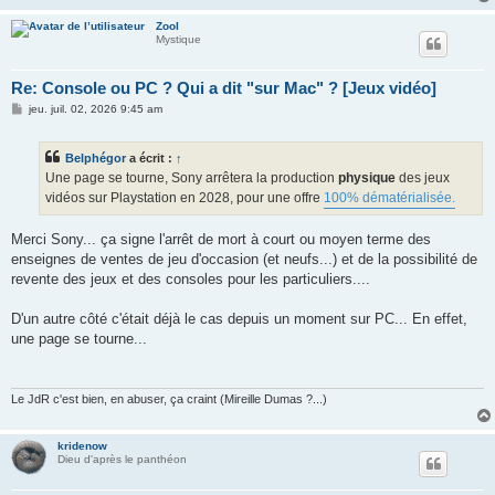
Zool
Mystique
Re: Console ou PC ? Qui a dit "sur Mac" ? [Jeux vidéo]
M
jeu. juil. 02, 2026 9:45 am
e
s
s
Belphégor
a écrit :
↑
a
g
Une page se tourne, Sony arrêtera la production
physique
des jeux
e
vidéos sur Playstation en 2028, pour une offre
100% dématérialisée.
Merci Sony... ça signe l'arrêt de mort à court ou moyen terme des
enseignes de ventes de jeu d'occasion (et neufs...) et de la possibilité de
revente des jeux et des consoles pour les particuliers....
D'un autre côté c'était déjà le cas depuis un moment sur PC... En effet,
une page se tourne...
Le JdR c'est bien, en abuser, ça craint (Mireille Dumas ?...)
kridenow
Dieu d'après le panthéon