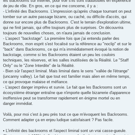
les Backrooms sur internet, pour voir s'ils sont traduisibles en expérience
de jeu de rôle. En gros, en ce qui me concerne, il y a :
- L'infinité des Backrooms. L'impression qu'après chaque tournant on peut
tomber sur un autre passage bizarre, ou caché, ou difficile d'accès, qui
donne sur encore plus de Backrooms. C'est le terrain d'exploration ultime,
qui ne finit jamais, qui offre toujours plus de surprises. On découvrira
toujours de nouvelles choses, on n'aura jamais de conclusion.
- L'aspect "backstage". La première fois que j'ai entendu parler des
Backrooms, mon esprit s'est focalisé sur la référence au "noclip" et sur le
"back" dans Backrooms, ce qui m'a immédiatement évoqué la notion de
backstage, comme si les Backrooms étaient un peu les couloirs
techniques, les réserves, et les salles inutilisées de la Réalité. Le "Staff
Only" ou le "Zone Interdite" de la Réalité.
- Bien sûr l'aspect liminal. Mais liminal dans le sens "vallée de l'étrange"
(uncanny valley). Le fait que tout est familier mais alien en même temps,
ce qui provoque malaise et méfiance.
- L'aspect danger imprévu et survie. Le fait que les Backrooms sont un
écosystème étranger entraîne que n'importe quelle bizarrerie d'apparence
inoffensive peut se transformer rapidement en énigme mortel ou en
danger immédiat.
Voilà, pour moi c'est à peu près tout ce que m'évoquent les Backrooms.
Comment adapter ça en enjeu ludique satisfaisant ? Pas facile.
• L'infinité des backrooms et l'aspect liminal sont un vrai casse-gueule.