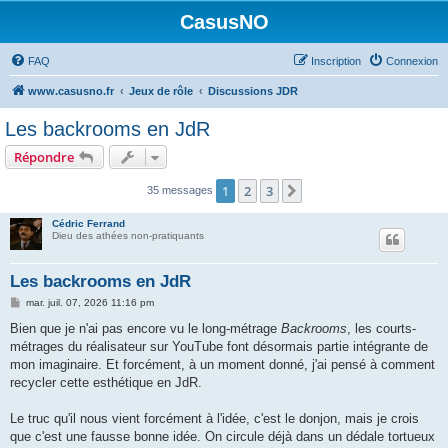
CasusNO
FAQ
Inscription
Connexion
www.casusno.fr
Jeux de rôle
Discussions JDR
Les backrooms en JdR
Répondre
1
2
3
Suivant
35 messages
Cédric Ferrand
Dieu des athées non-pratiquants
Les backrooms en JdR
M
mar. juil. 07, 2026 11:16 pm
e
s
Bien que je n'ai pas encore vu le long-métrage
Backrooms
, les courts-
s
métrages du réalisateur sur YouTube font désormais partie intégrante de
a
g
mon imaginaire. Et forcément, à un moment donné, j'ai pensé à comment
e
recycler cette esthétique en JdR.
Le truc qu'il nous vient forcément à l'idée, c'est le donjon, mais je crois
que c'est une fausse bonne idée. On circule déjà dans un dédale tortueux