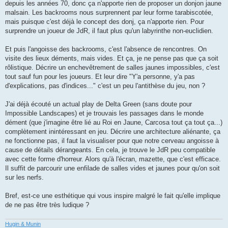
depuis les années 70, donc ça n'apporte rien de proposer un donjon jaune
malsain. Les backrooms nous surprennent par leur forme tarabiscotée,
mais puisque c'est déjà le concept des donj, ça n'apporte rien. Pour
surprendre un joueur de JdR, il faut plus qu'un labyrinthe non-euclidien.
Et puis l'angoisse des backrooms, c'est l'absence de rencontres. On
visite des lieux déments, mais vides. Et ça, je ne pense pas que ça soit
rôlistique. Décrire un enchevêtrement de salles jaunes impossibles, c'est
tout sauf fun pour les joueurs. Et leur dire "Y'a personne, y'a pas
d'explications, pas d'indices..." c'est un peu l'antithèse du jeu, non ?
J'ai déjà écouté un actual play de Delta Green (sans doute pour
Impossible Landscapes) et je trouvais les passages dans le monde
dément (que j'imagine être lié au Roi en Jaune, Carcosa tout ça tout ça...)
complètement inintéressant en jeu. Décrire une architecture aliénante, ça
ne fonctionne pas, il faut la visualiser pour que notre cerveau angoisse à
cause de détails dérangeants. En cela, je trouve le JdR peu compatible
avec cette forme d'horreur. Alors qu'à l'écran, mazette, que c'est efficace.
Il suffit de parcourir une enfilade de salles vides et jaunes pour qu'on soit
sur les nerfs.
Bref, est-ce une esthétique qui vous inspire malgré le fait qu'elle implique
de ne pas être très ludique ?
Hugin & Munin