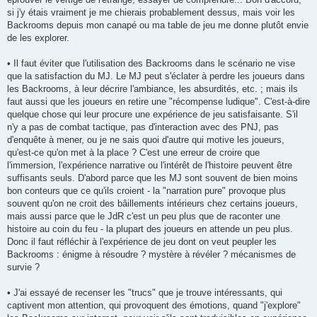
si j'y étais vraiment je me chierais probablement dessus, mais voir les
Backrooms depuis mon canapé ou ma table de jeu me donne plutôt envie
de les explorer.
• Il faut éviter que l'utilisation des Backrooms dans le scénario ne vise
que la satisfaction du MJ. Le MJ peut s'éclater à perdre les joueurs dans
les Backrooms, à leur décrire l'ambiance, les absurdités, etc. ; mais ils
faut aussi que les joueurs en retire une "récompense ludique". C'est-à-dire
quelque chose qui leur procure une expérience de jeu satisfaisante. S'il
n'y a pas de combat tactique, pas d'interaction avec des PNJ, pas
d'enquête à mener, ou je ne sais quoi d'autre qui motive les joueurs,
qu'est-ce qu'on met à la place ? C'est une erreur de croire que
l'immersion, l'expérience narrative ou l'intérêt de l'histoire peuvent être
suffisants seuls. D'abord parce que les MJ sont souvent de bien moins
bon conteurs que ce qu'ils croient - la "narration pure" provoque plus
souvent qu'on ne croit des bâillements intérieurs chez certains joueurs,
mais aussi parce que le JdR c'est un peu plus que de raconter une
histoire au coin du feu - la plupart des joueurs en attende un peu plus.
Donc il faut réfléchir à l'expérience de jeu dont on veut peupler les
Backrooms : énigme à résoudre ? mystère à révéler ? mécanismes de
survie ?
• J'ai essayé de recenser les "trucs" que je trouve intéressants, qui
captivent mon attention, qui provoquent des émotions, quand "j'explore"