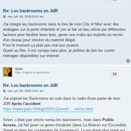
Re: Les backrooms en JdR
M
mer. juil. 08, 2026 8:30 am
e
s
J'ai intégré les backrooms dans le lore de mon City of Mist avec des
s
analogies sur la perte d'identité et j'en ai fait un lieu utilisé par différentes
a
g
factions pour faciliter leurs buts, genre une mafia qui exploite un recoin
e
d'un niveau pour stocker du matériel illégal.
Pour le moment ça plait pas mal aux joueurs.
Quant au film, il est sympa sans plus, je préfère de loin les courts
métrages disponibles sur internet.
Gulix
Dieu d'après le panthéon
Re: Les backrooms en JdR
M
mer. juil. 08, 2026 8:41 am
e
s
J'ai exploré les Backrooms en solo dans le cadre d'une partie de mon
s
JDR
Après l'accident
:
a
g
https://www.gulix.fr/blog/2024/12/avent ... rooms.html
e
Sinon, c'était pas stricto sensu les backrooms, mais dans
Public
Access
, j'ai fait jouer ce genre d'endroits (dans La Maison sur Escondido
Street et dans les souterrains de Xxaagreus). Le jeu étant plus porté sur