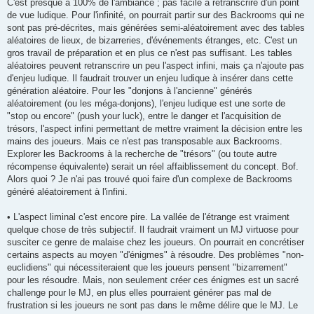
C'est presque à 100% de l'ambiance ; pas facile à retranscrire d'un point
de vue ludique. Pour l'infinité, on pourrait partir sur des Backrooms qui ne
sont pas pré-décrites, mais générées semi-aléatoirement avec des tables
aléatoires de lieux, de bizarreries, d'événements étranges, etc. C'est un
gros travail de préparation et en plus ce n'est pas suffisant. Les tables
aléatoires peuvent retranscrire un peu l'aspect infini, mais ça n'ajoute pas
d'enjeu ludique. Il faudrait trouver un enjeu ludique à insérer dans cette
génération aléatoire. Pour les "donjons à l'ancienne" générés
aléatoirement (ou les méga-donjons), l'enjeu ludique est une sorte de
"stop ou encore" (push your luck), entre le danger et l'acquisition de
trésors, l'aspect infini permettant de mettre vraiment la décision entre les
mains des joueurs. Mais ce n'est pas transposable aux Backrooms.
Explorer les Backrooms à la recherche de "trésors" (ou toute autre
récompense équivalente) serait un réel affaiblissement du concept. Bof.
Alors quoi ? Je n'ai pas trouvé quoi faire d'un complexe de Backrooms
généré aléatoirement à l'infini.
• L'aspect liminal c'est encore pire. La vallée de l'étrange est vraiment
quelque chose de très subjectif. Il faudrait vraiment un MJ virtuose pour
susciter ce genre de malaise chez les joueurs. On pourrait en concrétiser
certains aspects au moyen "d'énigmes" à résoudre. Des problèmes "non-
euclidiens" qui nécessiteraient que les joueurs pensent "bizarrement"
pour les résoudre. Mais, non seulement créer ces énigmes est un sacré
challenge pour le MJ, en plus elles pourraient générer pas mal de
frustration si les joueurs ne sont pas dans le même délire que le MJ. Le