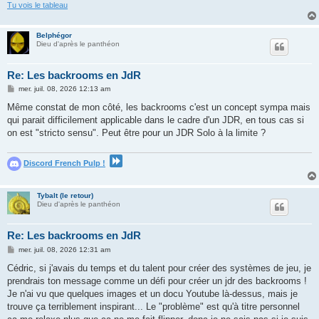
Tu vois le tableau
Belphégor
Dieu d'après le panthéon
Re: Les backrooms en JdR
M
mer. juil. 08, 2026 12:13 am
e
s
Même constat de mon côté, les backrooms c'est un concept sympa mais
s
qui parait difficilement applicable dans le cadre d'un JDR, en tous cas si
a
g
on est "stricto sensu". Peut être pour un JDR Solo à la limite ?
e
Discord French Pulp !
Tybalt (le retour)
Dieu d'après le panthéon
Re: Les backrooms en JdR
M
mer. juil. 08, 2026 12:31 am
e
s
Cédric, si j'avais du temps et du talent pour créer des systèmes de jeu, je
s
prendrais ton message comme un défi pour créer un jdr des backrooms !
a
g
Je n'ai vu que quelques images et un docu Youtube là-dessus, mais je
e
trouve ça terriblement inspirant... Le "problème" est qu'à titre personnel