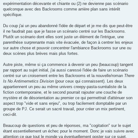
expérimentation décevante et chiante ou (2) ne devienne pas scénario
quelconque avec des Backrooms comme arrière plan sans intérêt
spécifique.
Du coup j'ai un peu abandonné l'idée de départ et je me dis que peut-être
il ne faudrait pas que je fasse un scénario centré sur les Backrooms.
Plutôt un scénario dont elles sont juste un élément de l'intrigue, une
parenthèse surprenante mais vite évacuée, de façon à centrer les enjeux
sur autre chose et pouvoir concentrer l'ambiance Backrooms sur une ou
deux scènes plus brèves mais plus fortes.
Autre piste, même si ça commence à devenir un peu (beaucoup) tangent
par rapport au sujet initial, j'ai aussi caressé l'idée de faire un scénario
centré sur un croisement entre les Backrooms et la nouvelle/roman
There
Is No Antimemetics Division
(pour ceux qui connaissent). Les deux
appartiennent un peu au même univers creepy-pasta-surréaliste de la
fiction contemporaine, et le second pourrait rajouter une couche de
mystère et de désorientation au premier ce qui permettrait d'atténuer son
aspect trop "vide et sans enjeu", ou trop facilement domptable par un
groupe de PJ. Ce serait un sacré travail, pour créer un mix pertinent,
ceci-dit.
Beaucoup de questions et peu de réponses, ma "cogitation" sur le sujet
étant essentiellement un échec pour le moment. Donc je vais suivre avec
attention ce que tout le monde va éventuellement poster sur ce sujet.