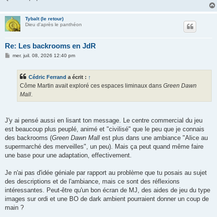
Tybalt (le retour)
Dieu d'après le panthéon
Re: Les backrooms en JdR
M
mer. juil. 08, 2026 12:40 pm
e
s
s
Cédric Ferrand
a écrit :
↑
a
g
Côme Martin avait exploré ces espaces liminaux dans
Green Dawn
e
Mall
.
J'y ai pensé aussi en lisant ton message. Le centre commercial du jeu
est beaucoup plus peuplé, animé et "civilisé" que le peu que je connais
des backrooms (
Green Dawn Mall
est plus dans une ambiance "Alice au
supermarché des merveilles", un peu). Mais ça peut quand même faire
une base pour une adaptation, effectivement.
Je n'ai pas d'idée géniale par rapport au problème que tu posais au sujet
des descriptions et de l'ambiance, mais ce sont des réflexions
intéressantes. Peut-être qu'un bon écran de MJ, des aides de jeu du type
images sur ordi et une BO de dark ambient pourraient donner un coup de
main ?