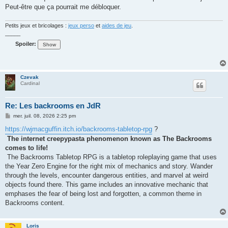
Peut-être que ça pourrait me débloquer.
Petits jeux et bricolages :
jeux perso
et
aides de jeu
.
_____
Spoiler:
Czevak
Cardinal
Re: Les backrooms en JdR
M
mer. juil. 08, 2026 2:25 pm
e
s
https://wjmacguffin.itch.io/backrooms-tabletop-rpg
?
s
The internet creepypasta phenomenon known as The Backrooms
a
g
comes to life!
e
The Backrooms Tabletop RPG is a tabletop roleplaying game that uses
the Year Zero Engine for the right mix of mechanics and story. Wander
through the levels, encounter dangerous entities, and marvel at weird
objects found there. This game includes an innovative mechanic that
emphases the fear of being lost and forgotten, a common theme in
Backrooms content.
Loris