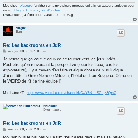
Mes sites :
Kosmos
(un jdra sur la mythologie grecque qui a lu les auteurs antiques pour
vous) ;
blog de lectures
;
site d'écriture
.
Disclameur : j'ai écrit pour "Casus" et "Jdr Mag".
Virgile
Banni
Re: Les backrooms en JdR
M
mer. juil. 08, 2026 1:06 pm
e
s
Je pense que ça vaut le coup de se tourner vers les jeux indés.
s
Peut-être qu'en renversant la perspective (jouer les lieux, pas les
a
g
explorateurs), il y a moyen d'en faire quelque chose de plus ludique.
e
J'ai en tête la Grive Noire de Milouch, l'Hôtel du Lion Rouge de Côme ou
le WEIRD de Kf (la fine équipe !).
Ma chaîne YT :
https://www.youtube.com/channel/UCwY7t0 ... SGtrjz3QmQ
Nolendur
Dieu matters
Re: Les backrooms en JdR
M
mer. juil. 08, 2026 2:06 pm
e
s
Moi non plus je n'ai pas vu le film (peur d'être déçu), mais j'ai réfléchi