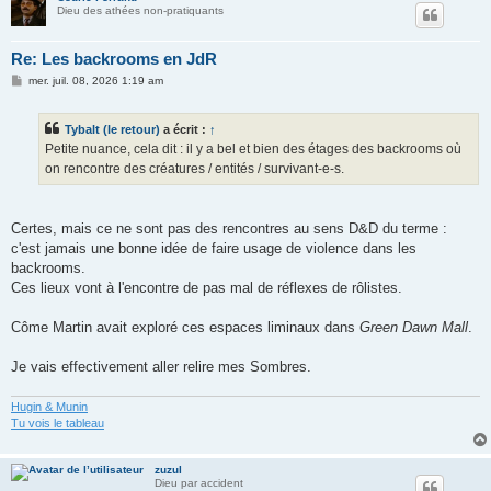
Dieu des athées non-pratiquants
Re: Les backrooms en JdR
M
mer. juil. 08, 2026 1:19 am
e
s
s
Tybalt (le retour)
a écrit :
↑
a
g
Petite nuance, cela dit : il y a bel et bien des étages des backrooms où
e
on rencontre des créatures / entités / survivant-e-s.
Certes, mais ce ne sont pas des rencontres au sens D&D du terme :
c'est jamais une bonne idée de faire usage de violence dans les
backrooms.
Ces lieux vont à l'encontre de pas mal de réflexes de rôlistes.
Côme Martin avait exploré ces espaces liminaux dans
Green Dawn Mall
.
Je vais effectivement aller relire mes Sombres.
Hugin & Munin
Tu vois le tableau
zuzul
Dieu par accident