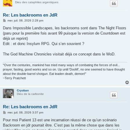
Dieu des cataphiles argentiques
Re: Les backrooms en JdR
M
mer. juil. 08, 2026 2:28 pm
e
s
Dans Impossible Landscapes, les backrooms sont dans The Night Floors
s
(paru pour la première fois avant 99 puisque la version de Countdown est
a
g
déjà un reprint)
e
Edit : et donc Insylum RPG. Qui s’en souvient ?
The God Machine Chronicles visitait déjà ce concept dans le WoD.
"Over the centuries, mankind has tried many ways of combating the forces of evil...
prayer, fasting, good works and so on. Up until 'DooM', no one seemed to have thought
about the double-barrel shotgun. Eat leaden death, demon!"
~Terry Pratchett
Cryoban
Dieu de la carbonite
Re: Les backrooms en JdR
M
mer. juil. 08, 2026 3:37 pm
e
s
Pour moi Patient 13 est une incarnation réussi de ce qu’un scénario
s
Backroom en jdr pourrait être. C’est pas la même chose que dans les
a
g