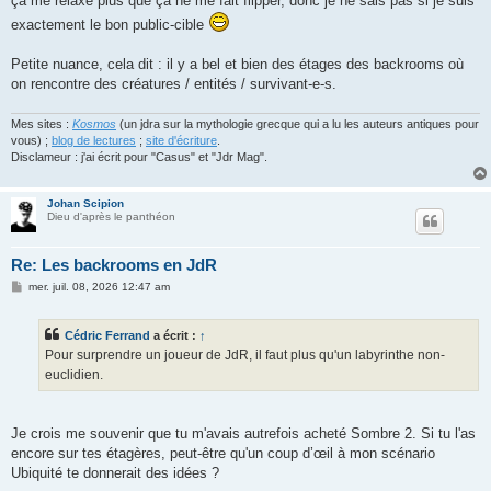
ça me relaxe plus que ça ne me fait flipper, donc je ne sais pas si je suis
exactement le bon public-cible
Petite nuance, cela dit : il y a bel et bien des étages des backrooms où
on rencontre des créatures / entités / survivant-e-s.
Mes sites :
Kosmos
(un jdra sur la mythologie grecque qui a lu les auteurs antiques pour
vous) ;
blog de lectures
;
site d'écriture
.
Disclameur : j'ai écrit pour "Casus" et "Jdr Mag".
Johan Scipion
Dieu d'après le panthéon
Re: Les backrooms en JdR
M
mer. juil. 08, 2026 12:47 am
e
s
s
Cédric Ferrand
a écrit :
↑
a
g
Pour surprendre un joueur de JdR, il faut plus qu'un labyrinthe non-
e
euclidien.
Je crois me souvenir que tu m'avais autrefois acheté Sombre 2. Si tu l'as
encore sur tes étagères, peut-être qu'un coup d’œil à mon scénario
Ubiquité te donnerait des idées ?