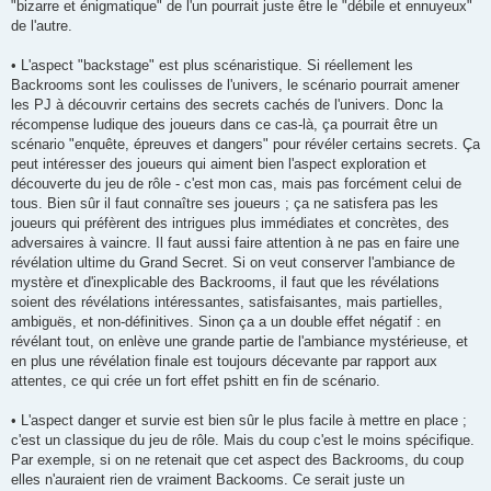
"bizarre et énigmatique" de l'un pourrait juste être le "débile et ennuyeux"
de l'autre.
• L'aspect "backstage" est plus scénaristique. Si réellement les
Backrooms sont les coulisses de l'univers, le scénario pourrait amener
les PJ à découvrir certains des secrets cachés de l'univers. Donc la
récompense ludique des joueurs dans ce cas-là, ça pourrait être un
scénario "enquête, épreuves et dangers" pour révéler certains secrets. Ça
peut intéresser des joueurs qui aiment bien l'aspect exploration et
découverte du jeu de rôle - c'est mon cas, mais pas forcément celui de
tous. Bien sûr il faut connaître ses joueurs ; ça ne satisfera pas les
joueurs qui préfèrent des intrigues plus immédiates et concrètes, des
adversaires à vaincre. Il faut aussi faire attention à ne pas en faire une
révélation ultime du Grand Secret. Si on veut conserver l'ambiance de
mystère et d'inexplicable des Backrooms, il faut que les révélations
soient des révélations intéressantes, satisfaisantes, mais partielles,
ambiguës, et non-définitives. Sinon ça a un double effet négatif : en
révélant tout, on enlève une grande partie de l'ambiance mystérieuse, et
en plus une révélation finale est toujours décevante par rapport aux
attentes, ce qui crée un fort effet pshitt en fin de scénario.
• L'aspect danger et survie est bien sûr le plus facile à mettre en place ;
c'est un classique du jeu de rôle. Mais du coup c'est le moins spécifique.
Par exemple, si on ne retenait que cet aspect des Backrooms, du coup
elles n'auraient rien de vraiment Backooms. Ce serait juste un