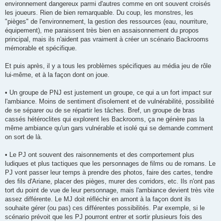
environnement dangereux parmi d'autres comme en ont souvent croisés
les joueurs. Rien de bien remarquable. Du coup, les monstres, les
"pièges" de l'environnement, la gestion des ressources (eau, nourriture,
équipement), me paraissent très bien en assaisonnement du propos
principal, mais ils n'aident pas vraiment à créer un scénario Backrooms
mémorable et spécifique.
Et puis après, il y a tous les problèmes spécifiques au média jeu de rôle
lui-même, et à la façon dont on joue.
• Un groupe de PNJ est justement un groupe, ce qui a un fort impact sur
l'ambiance. Moins de sentiment d'isolement et de vulnérabilité, possibilité
de se séparer ou de se répartir les tâches. Bref, un groupe de bras
cassés hétéroclites qui explorent les Backrooms, ça ne génère pas la
même ambiance qu'un gars vulnérable et isolé qui se demande comment
on sort de là.
• Le PJ ont souvent des raisonnements et des comportement plus
ludiques et plus tactiques que les personnages de films ou de romans. Le
PJ vont passer leur temps à prendre des photos, faire des cartes, tendre
des fils d'Ariane, placer des pièges, murer des corridors, etc. Ils n'ont pas
tort du point de vue de leur personnage, mais l'ambiance devient très vite
assez différente. Le MJ doit réfléchir en amont à la façon dont ils
souhaite gérer (ou pas) ces différentes possibilités. Par exemple, si le
scénario prévoit que les PJ pourront entrer et sortir plusieurs fois des