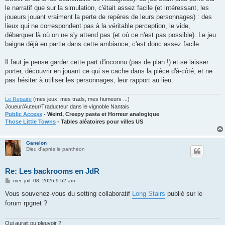
le narratif que sur la simulation, c'était assez facile (et intéressant, les
joueurs jouant vraiment la perte de repères de leurs personnages) : des
lieux qui ne correspondent pas à la véritable perception, le vide,
débarquer là où on ne s'y attend pas (et où ce n'est pas possible). Le jeu
baigne déjà en partie dans cette ambiance, c'est donc assez facile.
Il faut je pense garder cette part d'inconnu (pas de plan !) et se laisser
porter, découvrir en jouant ce qui se cache dans la pièce d'à-côté, et ne
pas hésiter à utiliser les personnages, leur rapport au lieu.
Le Repaire
(mes jeux, mes trads, mes humeurs ...)
Joueur/Auteur/Traducteur dans le vignoble Nantais
Public Access
- Weird, Creepy pasta et Horreur analogique
Those Little Towns
- Tables aléatoires pour villes US
Ganelon
Dieu d'après le panthéon
Re: Les backrooms en JdR
M
mer. juil. 08, 2026 9:52 am
e
s
Vous souvenez-vous du setting collaboratif
Long Stairs
publié sur le
s
forum rpgnet ?
a
g
e
Qui aurait pu pleuvoir ?