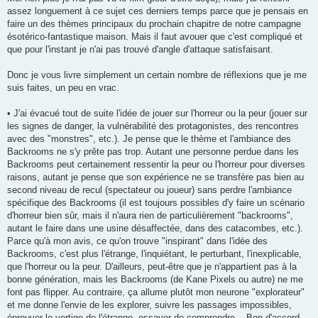
s
assez longuement à ce sujet ces derniers temps parce que je pensais en
a
g
faire un des thèmes principaux du prochain chapitre de notre campagne
e
ésotérico-fantastique maison. Mais il faut avouer que c'est compliqué et
que pour l'instant je n'ai pas trouvé d'angle d'attaque satisfaisant.
Donc je vous livre simplement un certain nombre de réflexions que je me
suis faites, un peu en vrac.
• J'ai évacué tout de suite l'idée de jouer sur l'horreur ou la peur (jouer sur
les signes de danger, la vulnérabilité des protagonistes, des rencontres
avec des "monstres", etc.). Je pense que le thème et l'ambiance des
Backrooms ne s'y prête pas trop. Autant une personne perdue dans les
Backrooms peut certainement ressentir la peur ou l'horreur pour diverses
raisons, autant je pense que son expérience ne se transfère pas bien au
second niveau de recul (spectateur ou joueur) sans perdre l'ambiance
spécifique des Backrooms (il est toujours possibles d'y faire un scénario
d'horreur bien sûr, mais il n'aura rien de particulièrement "backrooms",
autant le faire dans une usine désaffectée, dans des catacombes, etc.).
Parce qu'à mon avis, ce qu'on trouve "inspirant" dans l'idée des
Backrooms, c'est plus l'étrange, l'inquiétant, le perturbant, l'inexplicable,
que l'horreur ou la peur. D'ailleurs, peut-être que je n'appartient pas à la
bonne génération, mais les Backrooms (de Kane Pixels ou autre) ne me
font pas flipper. Au contraire, ça allume plutôt mon neurone "explorateur"
et me donne l'envie de les explorer, suivre les passages impossibles,
éprouver le vertige de l'étrange, essayer de comprendre... Bon d'accord,