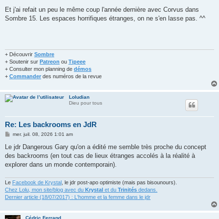
Et j'ai refait un peu le même coup l'année dernière avec Corvus dans
Sombre 15. Les espaces horrifiques étranges, on ne s'en lasse pas. ^^
+ Découvrir
Sombre
+ Soutenir sur
Patreon
ou
Tipeee
+ Consulter mon planning de
démos
+
Commander
des numéros de la revue
Loludian
Dieu pour tous
Re: Les backrooms en JdR
M
mer. juil. 08, 2026 1:01 am
e
s
Le jdr Dangerous Gary qu'on a édité me semble très proche du concept
s
des backrooms (en tout cas de lieux étranges accolés à la réalité à
a
g
explorer dans un monde contemporain).
e
Le
Facebook de Krystal
, le jdr post-apo optimiste (mais pas bisounours).
Chez Lolu, mon site/blog avec du
Krystal
et du
Trinités
dedans.
Dernier article (18/07/2017) : L'homme et la femme dans le jdr
Cédric Ferrand