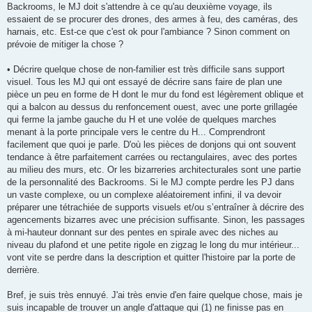
Backrooms, le MJ doit s'attendre à ce qu'au deuxième voyage, ils
essaient de se procurer des drones, des armes à feu, des caméras, des
harnais, etc. Est-ce que c'est ok pour l'ambiance ? Sinon comment on
prévoie de mitiger la chose ?
• Décrire quelque chose de non-familier est très difficile sans support
visuel. Tous les MJ qui ont essayé de décrire sans faire de plan une
pièce un peu en forme de H dont le mur du fond est légèrement oblique et
qui a balcon au dessus du renfoncement ouest, avec une porte grillagée
qui ferme la jambe gauche du H et une volée de quelques marches
menant à la porte principale vers le centre du H... Comprendront
facilement que quoi je parle. D'où les pièces de donjons qui ont souvent
tendance à être parfaitement carrées ou rectangulaires, avec des portes
au milieu des murs, etc. Or les bizarreries architecturales sont une partie
de la personnalité des Backrooms. Si le MJ compte perdre les PJ dans
un vaste complexe, ou un complexe aléatoirement infini, il va devoir
préparer une tétrachiée de supports visuels et/ou s’entraîner à décrire des
agencements bizarres avec une précision suffisante. Sinon, les passages
à mi-hauteur donnant sur des pentes en spirale avec des niches au
niveau du plafond et une petite rigole en zigzag le long du mur intérieur...
vont vite se perdre dans la description et quitter l'histoire par la porte de
derrière.
Bref, je suis très ennuyé. J'ai très envie d'en faire quelque chose, mais je
suis incapable de trouver un angle d'attaque qui (1) ne finisse pas en