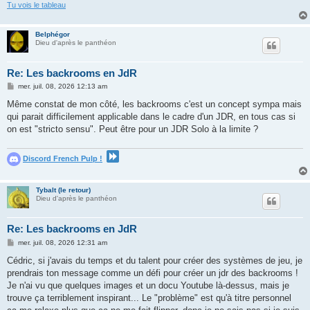
Tu vois le tableau
Belphégor
Dieu d'après le panthéon
Re: Les backrooms en JdR
M
mer. juil. 08, 2026 12:13 am
e
s
Même constat de mon côté, les backrooms c'est un concept sympa mais
s
qui parait difficilement applicable dans le cadre d'un JDR, en tous cas si
a
g
on est "stricto sensu". Peut être pour un JDR Solo à la limite ?
e
Discord French Pulp !
Tybalt (le retour)
Dieu d'après le panthéon
Re: Les backrooms en JdR
M
mer. juil. 08, 2026 12:31 am
e
s
Cédric, si j'avais du temps et du talent pour créer des systèmes de jeu, je
s
prendrais ton message comme un défi pour créer un jdr des backrooms !
a
g
Je n'ai vu que quelques images et un docu Youtube là-dessus, mais je
e
trouve ça terriblement inspirant... Le "problème" est qu'à titre personnel