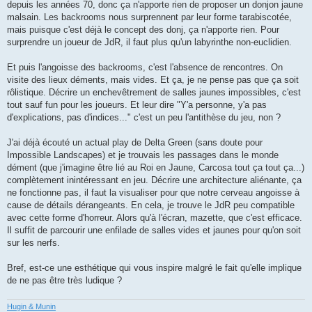
depuis les années 70, donc ça n'apporte rien de proposer un donjon jaune
malsain. Les backrooms nous surprennent par leur forme tarabiscotée,
mais puisque c'est déjà le concept des donj, ça n'apporte rien. Pour
surprendre un joueur de JdR, il faut plus qu'un labyrinthe non-euclidien.
Et puis l'angoisse des backrooms, c'est l'absence de rencontres. On
visite des lieux déments, mais vides. Et ça, je ne pense pas que ça soit
rôlistique. Décrire un enchevêtrement de salles jaunes impossibles, c'est
tout sauf fun pour les joueurs. Et leur dire "Y'a personne, y'a pas
d'explications, pas d'indices..." c'est un peu l'antithèse du jeu, non ?
J'ai déjà écouté un actual play de Delta Green (sans doute pour
Impossible Landscapes) et je trouvais les passages dans le monde
dément (que j'imagine être lié au Roi en Jaune, Carcosa tout ça tout ça...)
complètement inintéressant en jeu. Décrire une architecture aliénante, ça
ne fonctionne pas, il faut la visualiser pour que notre cerveau angoisse à
cause de détails dérangeants. En cela, je trouve le JdR peu compatible
avec cette forme d'horreur. Alors qu'à l'écran, mazette, que c'est efficace.
Il suffit de parcourir une enfilade de salles vides et jaunes pour qu'on soit
sur les nerfs.
Bref, est-ce une esthétique qui vous inspire malgré le fait qu'elle implique
de ne pas être très ludique ?
Hugin & Munin