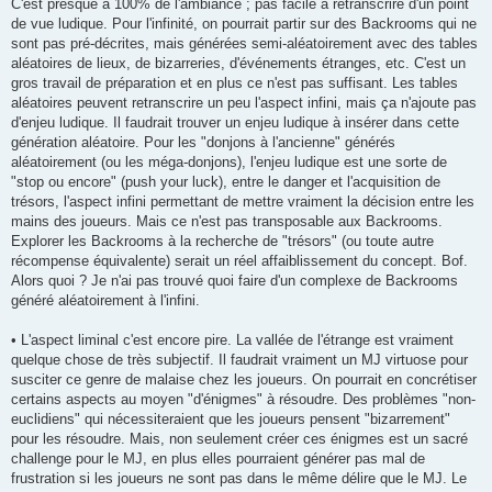
C'est presque à 100% de l'ambiance ; pas facile à retranscrire d'un point
de vue ludique. Pour l'infinité, on pourrait partir sur des Backrooms qui ne
sont pas pré-décrites, mais générées semi-aléatoirement avec des tables
aléatoires de lieux, de bizarreries, d'événements étranges, etc. C'est un
gros travail de préparation et en plus ce n'est pas suffisant. Les tables
aléatoires peuvent retranscrire un peu l'aspect infini, mais ça n'ajoute pas
d'enjeu ludique. Il faudrait trouver un enjeu ludique à insérer dans cette
génération aléatoire. Pour les "donjons à l'ancienne" générés
aléatoirement (ou les méga-donjons), l'enjeu ludique est une sorte de
"stop ou encore" (push your luck), entre le danger et l'acquisition de
trésors, l'aspect infini permettant de mettre vraiment la décision entre les
mains des joueurs. Mais ce n'est pas transposable aux Backrooms.
Explorer les Backrooms à la recherche de "trésors" (ou toute autre
récompense équivalente) serait un réel affaiblissement du concept. Bof.
Alors quoi ? Je n'ai pas trouvé quoi faire d'un complexe de Backrooms
généré aléatoirement à l'infini.
• L'aspect liminal c'est encore pire. La vallée de l'étrange est vraiment
quelque chose de très subjectif. Il faudrait vraiment un MJ virtuose pour
susciter ce genre de malaise chez les joueurs. On pourrait en concrétiser
certains aspects au moyen "d'énigmes" à résoudre. Des problèmes "non-
euclidiens" qui nécessiteraient que les joueurs pensent "bizarrement"
pour les résoudre. Mais, non seulement créer ces énigmes est un sacré
challenge pour le MJ, en plus elles pourraient générer pas mal de
frustration si les joueurs ne sont pas dans le même délire que le MJ. Le