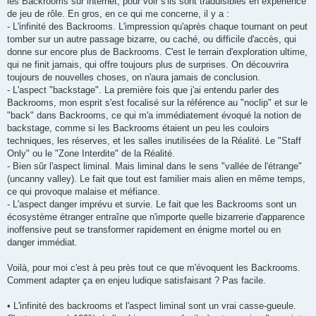
les Backrooms sur internet, pour voir s'ils sont traduisibles en expérience
de jeu de rôle. En gros, en ce qui me concerne, il y a :
- L'infinité des Backrooms. L'impression qu'après chaque tournant on peut
tomber sur un autre passage bizarre, ou caché, ou difficile d'accès, qui
donne sur encore plus de Backrooms. C'est le terrain d'exploration ultime,
qui ne finit jamais, qui offre toujours plus de surprises. On découvrira
toujours de nouvelles choses, on n'aura jamais de conclusion.
- L'aspect "backstage". La première fois que j'ai entendu parler des
Backrooms, mon esprit s'est focalisé sur la référence au "noclip" et sur le
"back" dans Backrooms, ce qui m'a immédiatement évoqué la notion de
backstage, comme si les Backrooms étaient un peu les couloirs
techniques, les réserves, et les salles inutilisées de la Réalité. Le "Staff
Only" ou le "Zone Interdite" de la Réalité.
- Bien sûr l'aspect liminal. Mais liminal dans le sens "vallée de l'étrange"
(uncanny valley). Le fait que tout est familier mais alien en même temps,
ce qui provoque malaise et méfiance.
- L'aspect danger imprévu et survie. Le fait que les Backrooms sont un
écosystème étranger entraîne que n'importe quelle bizarrerie d'apparence
inoffensive peut se transformer rapidement en énigme mortel ou en
danger immédiat.
Voilà, pour moi c'est à peu près tout ce que m'évoquent les Backrooms.
Comment adapter ça en enjeu ludique satisfaisant ? Pas facile.
• L'infinité des backrooms et l'aspect liminal sont un vrai casse-gueule.