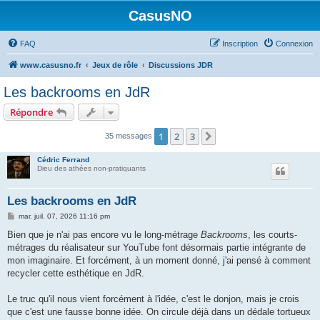
CasusNO
FAQ
Inscription
Connexion
www.casusno.fr
Jeux de rôle
Discussions JDR
Les backrooms en JdR
Répondre
1
2
3
Suivant
35 messages
Cédric Ferrand
Dieu des athées non-pratiquants
Les backrooms en JdR
M
mar. juil. 07, 2026 11:16 pm
e
s
Bien que je n'ai pas encore vu le long-métrage
Backrooms
, les courts-
s
métrages du réalisateur sur YouTube font désormais partie intégrante de
a
g
mon imaginaire. Et forcément, à un moment donné, j'ai pensé à comment
e
recycler cette esthétique en JdR.
Le truc qu'il nous vient forcément à l'idée, c'est le donjon, mais je crois
que c'est une fausse bonne idée. On circule déjà dans un dédale tortueux