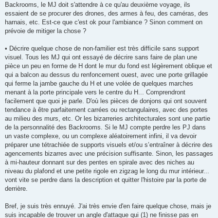
Backrooms, le MJ doit s'attendre à ce qu'au deuxième voyage, ils
essaient de se procurer des drones, des armes à feu, des caméras, des
harnais, etc. Est-ce que c'est ok pour l'ambiance ? Sinon comment on
prévoie de mitiger la chose ?
• Décrire quelque chose de non-familier est très difficile sans support
visuel. Tous les MJ qui ont essayé de décrire sans faire de plan une
pièce un peu en forme de H dont le mur du fond est légèrement oblique et
qui a balcon au dessus du renfoncement ouest, avec une porte grillagée
qui ferme la jambe gauche du H et une volée de quelques marches
menant à la porte principale vers le centre du H... Comprendront
facilement que quoi je parle. D'où les pièces de donjons qui ont souvent
tendance à être parfaitement carrées ou rectangulaires, avec des portes
au milieu des murs, etc. Or les bizarreries architecturales sont une partie
de la personnalité des Backrooms. Si le MJ compte perdre les PJ dans
un vaste complexe, ou un complexe aléatoirement infini, il va devoir
préparer une tétrachiée de supports visuels et/ou s’entraîner à décrire des
agencements bizarres avec une précision suffisante. Sinon, les passages
à mi-hauteur donnant sur des pentes en spirale avec des niches au
niveau du plafond et une petite rigole en zigzag le long du mur intérieur...
vont vite se perdre dans la description et quitter l'histoire par la porte de
derrière.
Bref, je suis très ennuyé. J'ai très envie d'en faire quelque chose, mais je
suis incapable de trouver un angle d'attaque qui (1) ne finisse pas en