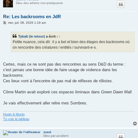
Dieu des athées non-pratiquants
Re: Les backrooms en JdR
M
mer. juil. 08, 2026 1:19 am
e
s
s
Tybalt (le retour)
a écrit :
↑
a
g
Petite nuance, cela dit : il y a bel et bien des étages des backrooms où
e
on rencontre des créatures / entités / survivant-e-s.
Certes, mais ce ne sont pas des rencontres au sens D&D du terme :
c'est jamais une bonne idée de faire usage de violence dans les
backrooms.
Ces lieux vont à l'encontre de pas mal de réflexes de rôlistes.
Côme Martin avait exploré ces espaces liminaux dans
Green Dawn Mall
.
Je vais effectivement aller relire mes Sombres.
Hugin & Munin
Tu vois le tableau
zuzul
Dieu par accident