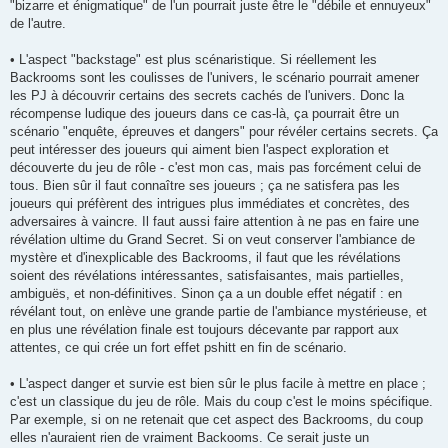
"bizarre et énigmatique" de l'un pourrait juste être le "débile et ennuyeux"
de l'autre.
• L'aspect "backstage" est plus scénaristique. Si réellement les
Backrooms sont les coulisses de l'univers, le scénario pourrait amener
les PJ à découvrir certains des secrets cachés de l'univers. Donc la
récompense ludique des joueurs dans ce cas-là, ça pourrait être un
scénario "enquête, épreuves et dangers" pour révéler certains secrets. Ça
peut intéresser des joueurs qui aiment bien l'aspect exploration et
découverte du jeu de rôle - c'est mon cas, mais pas forcément celui de
tous. Bien sûr il faut connaître ses joueurs ; ça ne satisfera pas les
joueurs qui préfèrent des intrigues plus immédiates et concrètes, des
adversaires à vaincre. Il faut aussi faire attention à ne pas en faire une
révélation ultime du Grand Secret. Si on veut conserver l'ambiance de
mystère et d'inexplicable des Backrooms, il faut que les révélations
soient des révélations intéressantes, satisfaisantes, mais partielles,
ambiguës, et non-définitives. Sinon ça a un double effet négatif : en
révélant tout, on enlève une grande partie de l'ambiance mystérieuse, et
en plus une révélation finale est toujours décevante par rapport aux
attentes, ce qui crée un fort effet pshitt en fin de scénario.
• L'aspect danger et survie est bien sûr le plus facile à mettre en place ;
c'est un classique du jeu de rôle. Mais du coup c'est le moins spécifique.
Par exemple, si on ne retenait que cet aspect des Backrooms, du coup
elles n'auraient rien de vraiment Backooms. Ce serait juste un