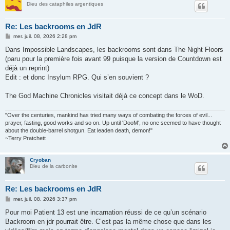
Dieu des cataphiles argentiques
Re: Les backrooms en JdR
M
mer. juil. 08, 2026 2:28 pm
e
s
Dans Impossible Landscapes, les backrooms sont dans The Night Floors
s
(paru pour la première fois avant 99 puisque la version de Countdown est
a
g
déjà un reprint)
e
Edit : et donc Insylum RPG. Qui s’en souvient ?
The God Machine Chronicles visitait déjà ce concept dans le WoD.
"Over the centuries, mankind has tried many ways of combating the forces of evil...
prayer, fasting, good works and so on. Up until 'DooM', no one seemed to have thought
about the double-barrel shotgun. Eat leaden death, demon!"
~Terry Pratchett
Cryoban
Dieu de la carbonite
Re: Les backrooms en JdR
M
mer. juil. 08, 2026 3:37 pm
e
s
Pour moi Patient 13 est une incarnation réussi de ce qu’un scénario
s
Backroom en jdr pourrait être. C’est pas la même chose que dans les
a
g