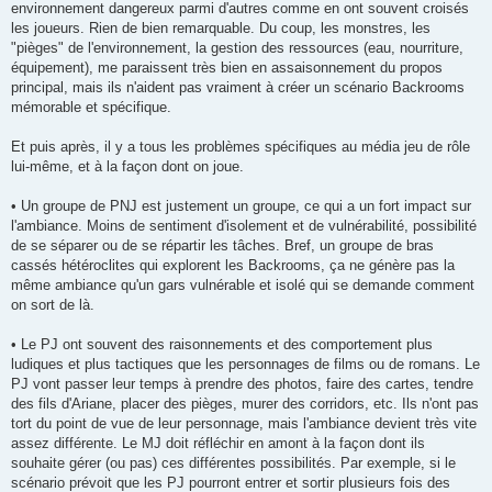
environnement dangereux parmi d'autres comme en ont souvent croisés
les joueurs. Rien de bien remarquable. Du coup, les monstres, les
"pièges" de l'environnement, la gestion des ressources (eau, nourriture,
équipement), me paraissent très bien en assaisonnement du propos
principal, mais ils n'aident pas vraiment à créer un scénario Backrooms
mémorable et spécifique.
Et puis après, il y a tous les problèmes spécifiques au média jeu de rôle
lui-même, et à la façon dont on joue.
• Un groupe de PNJ est justement un groupe, ce qui a un fort impact sur
l'ambiance. Moins de sentiment d'isolement et de vulnérabilité, possibilité
de se séparer ou de se répartir les tâches. Bref, un groupe de bras
cassés hétéroclites qui explorent les Backrooms, ça ne génère pas la
même ambiance qu'un gars vulnérable et isolé qui se demande comment
on sort de là.
• Le PJ ont souvent des raisonnements et des comportement plus
ludiques et plus tactiques que les personnages de films ou de romans. Le
PJ vont passer leur temps à prendre des photos, faire des cartes, tendre
des fils d'Ariane, placer des pièges, murer des corridors, etc. Ils n'ont pas
tort du point de vue de leur personnage, mais l'ambiance devient très vite
assez différente. Le MJ doit réfléchir en amont à la façon dont ils
souhaite gérer (ou pas) ces différentes possibilités. Par exemple, si le
scénario prévoit que les PJ pourront entrer et sortir plusieurs fois des