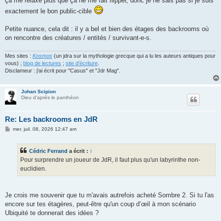
ça me relaxe plus que ça ne me fait flipper, donc je ne sais pas si je suis
exactement le bon public-cible
Petite nuance, cela dit : il y a bel et bien des étages des backrooms où
on rencontre des créatures / entités / survivant-e-s.
Mes sites :
Kosmos
(un jdra sur la mythologie grecque qui a lu les auteurs antiques pour
vous) ;
blog de lectures
;
site d'écriture
.
Disclameur : j'ai écrit pour "Casus" et "Jdr Mag".
Johan Scipion
Dieu d'après le panthéon
Re: Les backrooms en JdR
M
mer. juil. 08, 2026 12:47 am
e
s
s
Cédric Ferrand
a écrit :
↑
a
g
Pour surprendre un joueur de JdR, il faut plus qu'un labyrinthe non-
e
euclidien.
Je crois me souvenir que tu m'avais autrefois acheté Sombre 2. Si tu l'as
encore sur tes étagères, peut-être qu'un coup d’œil à mon scénario
Ubiquité te donnerait des idées ?