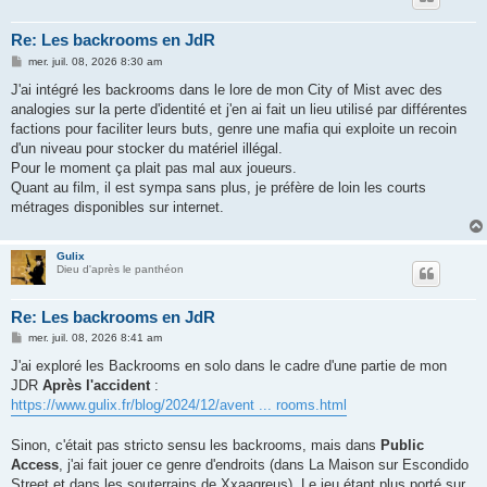
Re: Les backrooms en JdR
M
mer. juil. 08, 2026 8:30 am
e
s
J'ai intégré les backrooms dans le lore de mon City of Mist avec des
s
analogies sur la perte d'identité et j'en ai fait un lieu utilisé par différentes
a
g
factions pour faciliter leurs buts, genre une mafia qui exploite un recoin
e
d'un niveau pour stocker du matériel illégal.
Pour le moment ça plait pas mal aux joueurs.
Quant au film, il est sympa sans plus, je préfère de loin les courts
métrages disponibles sur internet.
Gulix
Dieu d'après le panthéon
Re: Les backrooms en JdR
M
mer. juil. 08, 2026 8:41 am
e
s
J'ai exploré les Backrooms en solo dans le cadre d'une partie de mon
s
JDR
Après l'accident
:
a
g
https://www.gulix.fr/blog/2024/12/avent ... rooms.html
e
Sinon, c'était pas stricto sensu les backrooms, mais dans
Public
Access
, j'ai fait jouer ce genre d'endroits (dans La Maison sur Escondido
Street et dans les souterrains de Xxaagreus). Le jeu étant plus porté sur