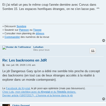
Et j'ai refait un peu le même coup l'année dernière avec Corvus dans
Sombre 15. Les espaces horrifiques étranges, on ne s'en lasse pas. ^^
+ Découvrir
Sombre
+ Soutenir sur
Patreon
ou
Tipeee
+ Consulter mon planning de
démos
+
Commander
des numéros de la revue
Loludian
Dieu pour tous
Re: Les backrooms en JdR
M
mer. juil. 08, 2026 1:01 am
e
s
Le jdr Dangerous Gary qu'on a édité me semble très proche du concept
s
des backrooms (en tout cas de lieux étranges accolés à la réalité à
a
g
explorer dans un monde contemporain).
e
Le
Facebook de Krystal
, le jdr post-apo optimiste (mais pas bisounours).
Chez Lolu, mon site/blog avec du
Krystal
et du
Trinités
dedans.
Dernier article (18/07/2017) : L'homme et la femme dans le jdr
Cédric Ferrand