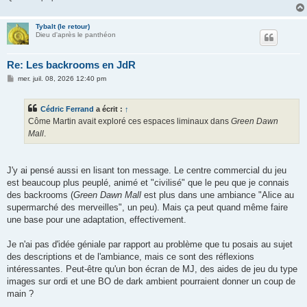
Tybalt (le retour)
Dieu d'après le panthéon
Re: Les backrooms en JdR
M
mer. juil. 08, 2026 12:40 pm
e
s
s
Cédric Ferrand
a écrit :
↑
a
g
Côme Martin avait exploré ces espaces liminaux dans
Green Dawn
e
Mall
.
J'y ai pensé aussi en lisant ton message. Le centre commercial du jeu
est beaucoup plus peuplé, animé et "civilisé" que le peu que je connais
des backrooms (
Green Dawn Mall
est plus dans une ambiance "Alice au
supermarché des merveilles", un peu). Mais ça peut quand même faire
une base pour une adaptation, effectivement.
Je n'ai pas d'idée géniale par rapport au problème que tu posais au sujet
des descriptions et de l'ambiance, mais ce sont des réflexions
intéressantes. Peut-être qu'un bon écran de MJ, des aides de jeu du type
images sur ordi et une BO de dark ambient pourraient donner un coup de
main ?