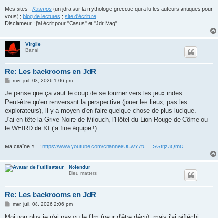
Mes sites :
Kosmos
(un jdra sur la mythologie grecque qui a lu les auteurs antiques pour
vous) ;
blog de lectures
;
site d'écriture
.
Disclameur : j'ai écrit pour "Casus" et "Jdr Mag".
Virgile
Banni
Re: Les backrooms en JdR
M
mer. juil. 08, 2026 1:06 pm
e
s
Je pense que ça vaut le coup de se tourner vers les jeux indés.
s
Peut-être qu'en renversant la perspective (jouer les lieux, pas les
a
g
explorateurs), il y a moyen d'en faire quelque chose de plus ludique.
e
J'ai en tête la Grive Noire de Milouch, l'Hôtel du Lion Rouge de Côme ou
le WEIRD de Kf (la fine équipe !).
Ma chaîne YT :
https://www.youtube.com/channel/UCwY7t0 ... SGtrjz3QmQ
Nolendur
Dieu matters
Re: Les backrooms en JdR
M
mer. juil. 08, 2026 2:06 pm
e
s
Moi non plus je n'ai pas vu le film (peur d'être déçu), mais j'ai réfléchi