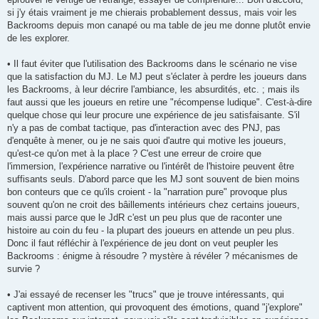
si j'y étais vraiment je me chierais probablement dessus, mais voir les
Backrooms depuis mon canapé ou ma table de jeu me donne plutôt envie
de les explorer.
• Il faut éviter que l'utilisation des Backrooms dans le scénario ne vise
que la satisfaction du MJ. Le MJ peut s'éclater à perdre les joueurs dans
les Backrooms, à leur décrire l'ambiance, les absurdités, etc. ; mais ils
faut aussi que les joueurs en retire une "récompense ludique". C'est-à-dire
quelque chose qui leur procure une expérience de jeu satisfaisante. S'il
n'y a pas de combat tactique, pas d'interaction avec des PNJ, pas
d'enquête à mener, ou je ne sais quoi d'autre qui motive les joueurs,
qu'est-ce qu'on met à la place ? C'est une erreur de croire que
l'immersion, l'expérience narrative ou l'intérêt de l'histoire peuvent être
suffisants seuls. D'abord parce que les MJ sont souvent de bien moins
bon conteurs que ce qu'ils croient - la "narration pure" provoque plus
souvent qu'on ne croit des bâillements intérieurs chez certains joueurs,
mais aussi parce que le JdR c'est un peu plus que de raconter une
histoire au coin du feu - la plupart des joueurs en attende un peu plus.
Donc il faut réfléchir à l'expérience de jeu dont on veut peupler les
Backrooms : énigme à résoudre ? mystère à révéler ? mécanismes de
survie ?
• J'ai essayé de recenser les "trucs" que je trouve intéressants, qui
captivent mon attention, qui provoquent des émotions, quand "j'explore"