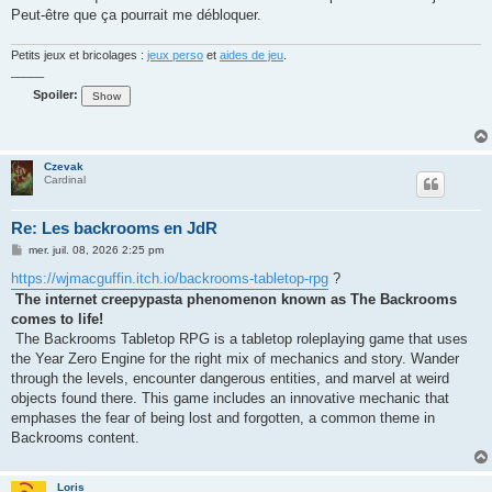
Peut-être que ça pourrait me débloquer.
Petits jeux et bricolages :
jeux perso
et
aides de jeu
.
_____
Spoiler:
Czevak
Cardinal
Re: Les backrooms en JdR
M
mer. juil. 08, 2026 2:25 pm
e
s
https://wjmacguffin.itch.io/backrooms-tabletop-rpg
?
s
The internet creepypasta phenomenon known as The Backrooms
a
g
comes to life!
e
The Backrooms Tabletop RPG is a tabletop roleplaying game that uses
the Year Zero Engine for the right mix of mechanics and story. Wander
through the levels, encounter dangerous entities, and marvel at weird
objects found there. This game includes an innovative mechanic that
emphases the fear of being lost and forgotten, a common theme in
Backrooms content.
Loris