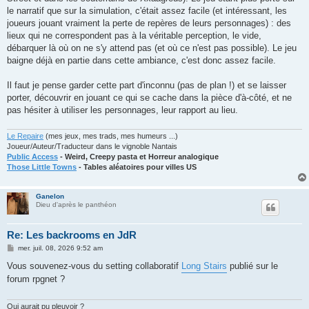
le narratif que sur la simulation, c'était assez facile (et intéressant, les
joueurs jouant vraiment la perte de repères de leurs personnages) : des
lieux qui ne correspondent pas à la véritable perception, le vide,
débarquer là où on ne s'y attend pas (et où ce n'est pas possible). Le jeu
baigne déjà en partie dans cette ambiance, c'est donc assez facile.
Il faut je pense garder cette part d'inconnu (pas de plan !) et se laisser
porter, découvrir en jouant ce qui se cache dans la pièce d'à-côté, et ne
pas hésiter à utiliser les personnages, leur rapport au lieu.
Le Repaire
(mes jeux, mes trads, mes humeurs ...)
Joueur/Auteur/Traducteur dans le vignoble Nantais
Public Access
- Weird, Creepy pasta et Horreur analogique
Those Little Towns
- Tables aléatoires pour villes US
Ganelon
Dieu d'après le panthéon
Re: Les backrooms en JdR
M
mer. juil. 08, 2026 9:52 am
e
s
Vous souvenez-vous du setting collaboratif
Long Stairs
publié sur le
s
forum rpgnet ?
a
g
e
Qui aurait pu pleuvoir ?