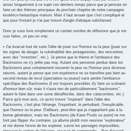
s
assez longuement à ce sujet ces derniers temps parce que je pensais en
a
g
faire un des thèmes principaux du prochain chapitre de notre campagne
e
ésotérico-fantastique maison. Mais il faut avouer que c'est compliqué et
que pour l'instant je n'ai pas trouvé d'angle d'attaque satisfaisant.
Donc je vous livre simplement un certain nombre de réflexions que je me
suis faites, un peu en vrac.
• J'ai évacué tout de suite l'idée de jouer sur l'horreur ou la peur (jouer sur
les signes de danger, la vulnérabilité des protagonistes, des rencontres
avec des "monstres", etc.). Je pense que le thème et l'ambiance des
Backrooms ne s'y prête pas trop. Autant une personne perdue dans les
Backrooms peut certainement ressentir la peur ou l'horreur pour diverses
raisons, autant je pense que son expérience ne se transfère pas bien au
second niveau de recul (spectateur ou joueur) sans perdre l'ambiance
spécifique des Backrooms (il est toujours possibles d'y faire un scénario
d'horreur bien sûr, mais il n'aura rien de particulièrement "backrooms",
autant le faire dans une usine désaffectée, dans des catacombes, etc.).
Parce qu'à mon avis, ce qu'on trouve "inspirant" dans l'idée des
Backrooms, c'est plus l'étrange, l'inquiétant, le perturbant, l'inexplicable,
que l'horreur ou la peur. D'ailleurs, peut-être que je n'appartient pas à la
bonne génération, mais les Backrooms (de Kane Pixels ou autre) ne me
font pas flipper. Au contraire, ça allume plutôt mon neurone "explorateur"
et me donne l'envie de les explorer, suivre les passages impossibles,
éprouver le vertige de l'étrange, essayer de comprendre... Bon d'accord,