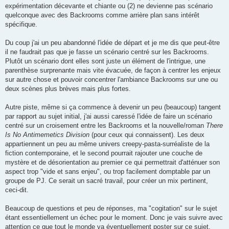
expérimentation décevante et chiante ou (2) ne devienne pas scénario
quelconque avec des Backrooms comme arrière plan sans intérêt
spécifique.
Du coup j'ai un peu abandonné l'idée de départ et je me dis que peut-être
il ne faudrait pas que je fasse un scénario centré sur les Backrooms.
Plutôt un scénario dont elles sont juste un élément de l'intrigue, une
parenthèse surprenante mais vite évacuée, de façon à centrer les enjeux
sur autre chose et pouvoir concentrer l'ambiance Backrooms sur une ou
deux scènes plus brèves mais plus fortes.
Autre piste, même si ça commence à devenir un peu (beaucoup) tangent
par rapport au sujet initial, j'ai aussi caressé l'idée de faire un scénario
centré sur un croisement entre les Backrooms et la nouvelle/roman
There
Is No Antimemetics Division
(pour ceux qui connaissent). Les deux
appartiennent un peu au même univers creepy-pasta-surréaliste de la
fiction contemporaine, et le second pourrait rajouter une couche de
mystère et de désorientation au premier ce qui permettrait d'atténuer son
aspect trop "vide et sans enjeu", ou trop facilement domptable par un
groupe de PJ. Ce serait un sacré travail, pour créer un mix pertinent,
ceci-dit.
Beaucoup de questions et peu de réponses, ma "cogitation" sur le sujet
étant essentiellement un échec pour le moment. Donc je vais suivre avec
attention ce que tout le monde va éventuellement poster sur ce sujet.