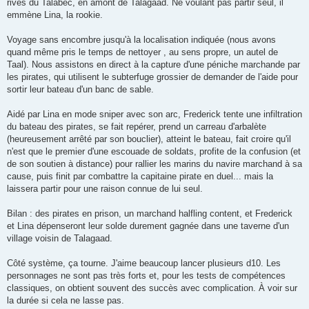
rives du Talabec, en amont de Talagaad. Ne voulant pas partir seul, il
emmène Lina, la rookie.
Voyage sans encombre jusqu'à la localisation indiquée (nous avons
quand même pris le temps de nettoyer , au sens propre, un autel de
Taal). Nous assistons en direct à la capture d'une péniche marchande par
les pirates, qui utilisent le subterfuge grossier de demander de l'aide pour
sortir leur bateau d'un banc de sable.
Aidé par Lina en mode sniper avec son arc, Frederick tente une infiltration
du bateau des pirates, se fait repérer, prend un carreau d'arbalète
(heureusement arrêté par son bouclier), atteint le bateau, fait croire qu'il
n'est que le premier d'une escouade de soldats, profite de la confusion (et
de son soutien à distance) pour rallier les marins du navire marchand à sa
cause, puis finit par combattre la capitaine pirate en duel... mais la
laissera partir pour une raison connue de lui seul.
Bilan : des pirates en prison, un marchand halfling content, et Frederick
et Lina dépenseront leur solde durement gagnée dans une taverne d'un
village voisin de Talagaad.
Côté système, ça tourne. J'aime beaucoup lancer plusieurs d10. Les
personnages ne sont pas très forts et, pour les tests de compétences
classiques, on obtient souvent des succès avec complication. À voir sur
la durée si cela ne lasse pas.