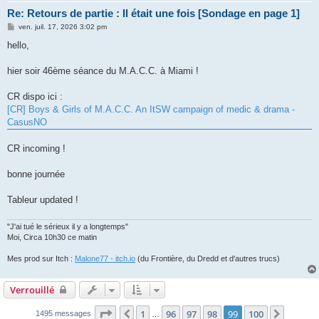
Re: Retours de partie : Il était une fois [Sondage en page 1]
M
ven. juil. 17, 2026 3:02 pm
e
s
hello,
s
a
g
hier soir 46ème séance du M.A.C.C. à Miami !
e
CR dispo ici :
[CR] Boys & Girls of M.A.C.C. An ItSW campaign of medic & drama -
CasusNO
CR incoming !
bonne journée
Tableur updated !
"J'ai tué le sérieux il y a longtemps"
Moi, Circa 10h30 ce matin
Mes prod sur Itch :
Malone77 - itch.io
(du Frontière, du Dredd et d'autres trucs)
Verrouillé
Page
99
sur
100
1
96
97
98
99
100
Précédent
Suivan
1495 messages
…