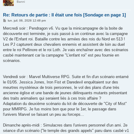
Banni
Re: Retours de partie : Il était une fois [Sondage en page 1]
M
lun. juil. 06, 2026 12:48 pm
e
s
Mercredi soir : Pendragon v6. Vu que la minicampagne de la boite de
s
découverte est terminée, je suis passé à on continue avec la campagne
a
g
V2 de l'Enfant roi. Bataille contre les armées des rois du Nord en 513 !
e
Les PJ capturent deux chevaliers ennemis et assistent de loin au duel
entre le roi Pellinore et le roi Loth. Je vais enchaîner avec des scénarios
casbé maintenant car la campagne "L'enfant roi" est peu fournie en
scénarios.
Vendredi soir : Marvel Multiverse RPG. Suite et fin d'un scénario entamé
le 01/05. Jessica Jones, Iron Fist et Daredevil enquêtaient sur des
meurtres mystérieux de trois personnes, le vol des plans d'une très
ancienne église et une bande de jeunes délinquants mutants présentant
des traits animaliers qui seraient liés à ces trois affaire ?
Adaptation du deuxième scénario du kit de découverte de "City of Mist"
pour MMRPG. Je fus moins bon que pour le 1er, le passage dans
l'univers Marvel se faisant un peu au forceps...
Dimanche après-midi : Simulacres dans l'univers personnel d'un ami. 2e
séance d'un scénario ("le temple des grands appels" paru dans casbé v1