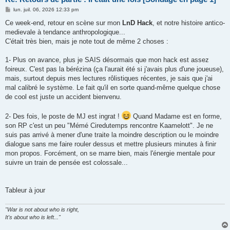
M
lun. juil. 06, 2026 12:33 pm
e
s
Ce week-end, retour en scène sur mon
LnD Hack
, et notre histoire antico-
s
medievale à tendance anthropologique...
a
g
C'était très bien, mais je note tout de même 2 choses :
e
1- Plus on avance, plus je SAIS désormais que mon hack est assez
foireux. C'est pas la bérézina (ça l'aurait été si j'avais plus d'une joueuse),
mais, surtout depuis mes lectures rôlistiques récentes, je sais que j'ai
mal calibré le système. Le fait qu'il en sorte quand-même quelque chose
de cool est juste un accident bienvenu.
2- Des fois, le poste de MJ est ingrat !
Quand Madame est en forme,
son RP c'est un peu "Mémé Ciredutemps rencontre Kaamelott". Je ne
suis pas arrivé à mener d'une traite la moindre description ou le moindre
dialogue sans me faire rouler dessus et mettre plusieurs minutes à finir
mon propos. Forcément, on se marre bien, mais l'énergie mentale pour
suivre un train de pensée est colossale...
Tableur à jour
"War is not about who is right,
It's about who is left..."