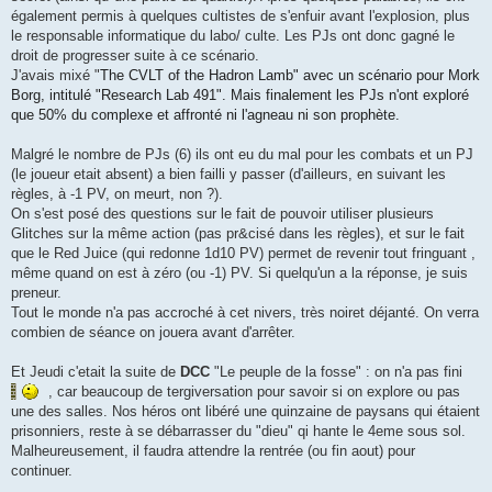
également permis à quelques cultistes de s'enfuir avant l'explosion, plus
le responsable informatique du labo/ culte. Les PJs ont donc gagné le
droit de progresser suite à ce scénario.
J'avais mixé "
The CVLT of the Hadron Lamb" avec un
scénario pour Mork
Borg, intitulé "Research Lab 491". Mais finalement les PJs n'ont exploré
que 50% du complexe et affronté ni l'agneau ni son prophète.
Malgré le nombre de PJs (6) ils ont eu du mal pour les combats et un PJ
(le joueur etait absent) a bien failli y passer (d'ailleurs, en suivant les
règles, à -1 PV, on meurt, non ?).
On s'est posé des questions sur le fait de pouvoir utiliser plusieurs
Glitches sur la même action (pas pr&cisé dans les règles), et sur le fait
que le Red Juice (qui redonne 1d10 PV) permet de revenir tout fringuant ,
même quand on est à zéro (ou -1) PV. Si quelqu'un a la réponse, je suis
preneur.
Tout le monde n'a pas accroché à cet nivers, très noiret déjanté. On verra
combien de séance on jouera avant d'arrêter.
Et Jeudi c'etait la suite de
DCC
"Le peuple de la fosse" : on n'a pas fini
, car beaucoup de tergiversation pour savoir si on explore ou pas
une des salles. Nos héros ont libéré une quinzaine de paysans qui étaient
prisonniers, reste à se débarrasser du "dieu" qi hante le 4eme sous sol.
Malheureusement, il faudra attendre la rentrée (ou fin aout) pour
continuer.