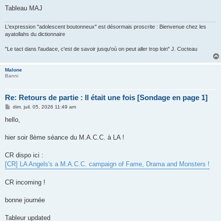
Tableau MAJ
L'expression "adolescent boutonneux" est désormais proscrite : Bienvenue chez les
ayatollahs du dictionnaire
"Le tact dans l'audace, c'est de savoir jusqu'où on peut aller trop loin" J. Cocteau
Malone
Banni
Re: Retours de partie : Il était une fois [Sondage en page 1]
M
dim. juil. 05, 2026 11:49 am
e
s
hello,
s
a
g
hier soir 8ème séance du M.A.C.C. à LA !
e
CR dispo ici :
[CR] LA Angels's a M.A.C.C. campaign of Fame, Drama and Monsters !
CR incoming !
bonne journée
Tableur updated