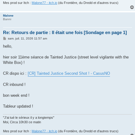
Mes prod sur Itch :
Malone77 - itch.io
(du Frontière, du Dredd et d'autres trucs)
Malone
Banni
Re: Retours de partie : Il était une fois [Sondage en page 1]
M
sam. juil. 11, 2026 11:57 am
e
s
hello,
s
a
g
hier soir 11ème séance de Tainted Justice (street level vigilante with the
e
White Box) !
CR dispo ici :
[CR] Tainted Justice Second Shot ! - CasusNO
CR inbound !
bon week end !
Tableur updated !
"J'ai tué le sérieux il y a longtemps"
Moi, Circa 10h30 ce matin
Mes prod sur Itch :
Malone77 - itch.io
(du Frontière, du Dredd et d'autres trucs)