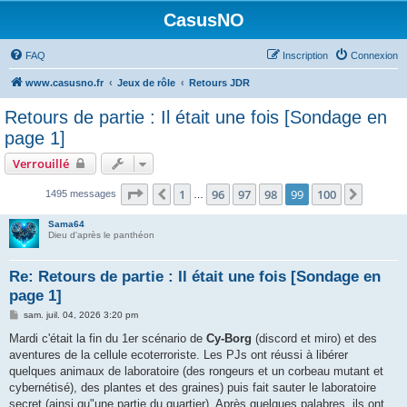
CasusNO
FAQ
Inscription
Connexion
www.casusno.fr
Jeux de rôle
Retours JDR
Retours de partie : Il était une fois [Sondage en
page 1]
Verrouillé
Page
99
sur
100
1
96
97
98
99
100
Précédent
Suivan
1495 messages
…
Sama64
Dieu d'après le panthéon
Re: Retours de partie : Il était une fois [Sondage en
page 1]
M
sam. juil. 04, 2026 3:20 pm
e
s
Mardi c'était la fin du 1er scénario de
Cy-Borg
(discord et miro) et des
s
aventures de la cellule ecoterroriste. Les PJs ont réussi à libérer
a
g
quelques animaux de laboratoire (des rongeurs et un corbeau mutant et
e
cybernétisé), des plantes et des graines) puis fait sauter le laboratoire
secret (ainsi qu"une partie du quartier). Après quelques palabres, ils ont