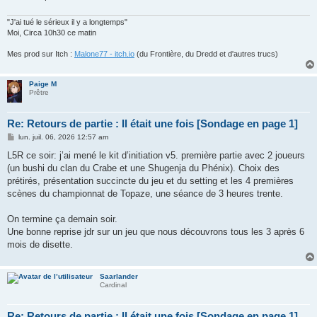
"J'ai tué le sérieux il y a longtemps"
Moi, Circa 10h30 ce matin
Mes prod sur Itch :
Malone77 - itch.io
(du Frontière, du Dredd et d'autres trucs)
Paige M
Prêtre
Re: Retours de partie : Il était une fois [Sondage en page 1]
M
lun. juil. 06, 2026 12:57 am
e
s
L5R ce soir: j’ai mené le kit d’initiation v5. première partie avec 2 joueurs
s
(un bushi du clan du Crabe et une Shugenja du Phénix). Choix des
a
g
prétirés, présentation succincte du jeu et du setting et les 4 premières
e
scènes du championnat de Topaze, une séance de 3 heures trente.
On termine ça demain soir.
Une bonne reprise jdr sur un jeu que nous découvrons tous les 3 après 6
mois de disette.
Saarlander
Cardinal
Re: Retours de partie : Il était une fois [Sondage en page 1]