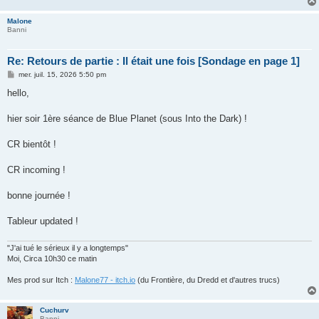
Malone
Banni
Re: Retours de partie : Il était une fois [Sondage en page 1]
M
mer. juil. 15, 2026 5:50 pm
e
s
hello,
s
a
g
hier soir 1ère séance de Blue Planet (sous Into the Dark) !
e
CR bientôt !
CR incoming !
bonne journée !
Tableur updated !
"J'ai tué le sérieux il y a longtemps"
Moi, Circa 10h30 ce matin
Mes prod sur Itch :
Malone77 - itch.io
(du Frontière, du Dredd et d'autres trucs)
Cuchurv
Banni