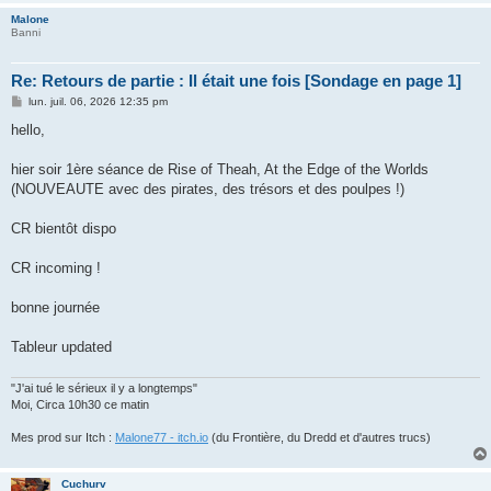
Malone
Banni
Re: Retours de partie : Il était une fois [Sondage en page 1]
M
lun. juil. 06, 2026 12:35 pm
e
s
hello,
s
a
g
hier soir 1ère séance de Rise of Theah, At the Edge of the Worlds
e
(NOUVEAUTE avec des pirates, des trésors et des poulpes !)
CR bientôt dispo
CR incoming !
bonne journée
Tableur updated
"J'ai tué le sérieux il y a longtemps"
Moi, Circa 10h30 ce matin
Mes prod sur Itch :
Malone77 - itch.io
(du Frontière, du Dredd et d'autres trucs)
Cuchurv