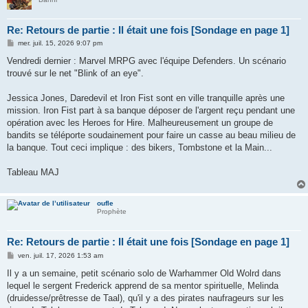
Re: Retours de partie : Il était une fois [Sondage en page 1]
M
mer. juil. 15, 2026 9:07 pm
e
s
Vendredi dernier : Marvel MRPG avec l'équipe Defenders. Un scénario
s
trouvé sur le net "Blink of an eye".
a
g
e
Jessica Jones, Daredevil et Iron Fist sont en ville tranquille après une
mission. Iron Fist part à sa banque déposer de l'argent reçu pendant une
opération avec les Heroes for Hire. Malheureusement un groupe de
bandits se téléporte soudainement pour faire un casse au beau milieu de
la banque. Tout ceci implique : des bikers, Tombstone et la Main...
Tableau MAJ
oufle
Prophète
Re: Retours de partie : Il était une fois [Sondage en page 1]
M
ven. juil. 17, 2026 1:53 am
e
s
Il y a un semaine, petit scénario solo de Warhammer Old Wolrd dans
s
lequel le sergent Frederick apprend de sa mentor spirituelle, Melinda
a
g
(druidesse/prêtresse de Taal), qu'il y a des pirates naufrageurs sur les
e