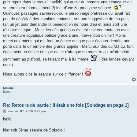
puis repris dans le recueil Laelith) qui aurait du prendre une séance et qui
se terminera (normalement ?) lors d'une 3e prochaine séance.
Quelques passages savoureux où le personnage prêtresse qui avait fait
peu de dégâts à des zombies coriaces, sur une suggestion de ma part,
fait un jet pour demander la bénédiction de notre dieu et nous sort une
réussite critique ! Merci les dés qui nous évitent une confrontation avec
une créature aquatique balèze grâce à une intervention divine ! Moins
merci aux miens qui me font un échec critique pour écouter derrière une
porte dans le dit temple des grands appels ! Merci aux dés du MJ qui font
également un échec critique au jet d'attaque du monstre qui m'attendait
gentiment au plafond, se faisant mal à lui même.
(dés lancés devant
nous).
Nous avons clos la séance sur ce cliffanger !
Malone
Banni
Re: Retours de partie : Il était une fois [Sondage en page 1]
M
mar. juil. 07, 2026 3:22 pm
e
s
hello,
s
a
g
hier soir 5ème séance de Striscia !
e