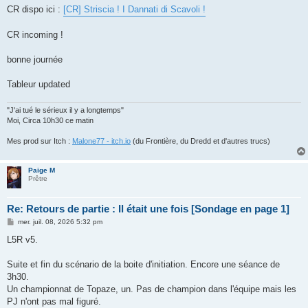
CR dispo ici :
[CR] Striscia ! I Dannati di Scavoli !
CR incoming !
bonne journée
Tableur updated
"J'ai tué le sérieux il y a longtemps"
Moi, Circa 10h30 ce matin
Mes prod sur Itch :
Malone77 - itch.io
(du Frontière, du Dredd et d'autres trucs)
Paige M
Prêtre
Re: Retours de partie : Il était une fois [Sondage en page 1]
M
mer. juil. 08, 2026 5:32 pm
e
s
L5R v5.
s
a
g
Suite et fin du scénario de la boite d'initiation. Encore une séance de
e
3h30.
Un championnat de Topaze, un. Pas de champion dans l'équipe mais les
PJ n'ont pas mal figuré.