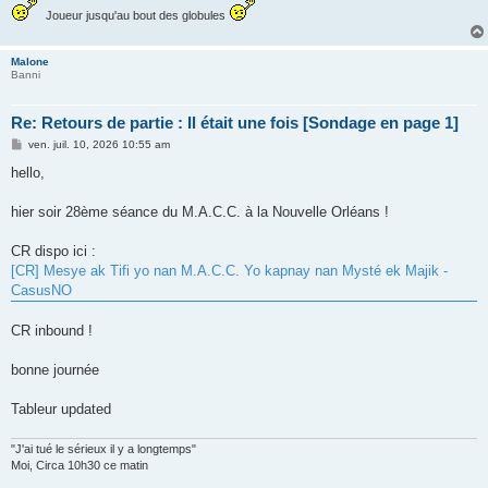
Joueur jusqu'au bout des globules
Malone
Banni
Re: Retours de partie : Il était une fois [Sondage en page 1]
M
ven. juil. 10, 2026 10:55 am
e
s
hello,
s
a
g
hier soir 28ème séance du M.A.C.C. à la Nouvelle Orléans !
e
CR dispo ici :
[CR] Mesye ak Tifi yo nan M.A.C.C. Yo kapnay nan Mysté ek Majik -
CasusNO
CR inbound !
bonne journée
Tableur updated
"J'ai tué le sérieux il y a longtemps"
Moi, Circa 10h30 ce matin