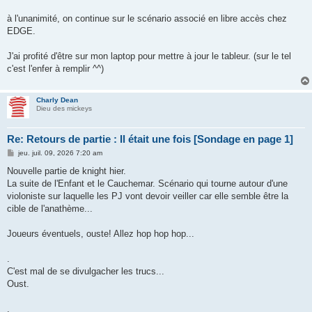
à l'unanimité, on continue sur le scénario associé en libre accès chez
EDGE.
J'ai profité d'être sur mon laptop pour mettre à jour le tableur. (sur le tel
c'est l'enfer à remplir ^^)
Charly Dean
Dieu des mickeys
Re: Retours de partie : Il était une fois [Sondage en page 1]
M
jeu. juil. 09, 2026 7:20 am
e
s
Nouvelle partie de knight hier.
s
La suite de l'Enfant et le Cauchemar. Scénario qui tourne autour d'une
a
g
violoniste sur laquelle les PJ vont devoir veiller car elle semble être la
e
cible de l'anathème...
Joueurs éventuels, ouste! Allez hop hop hop...
.
C'est mal de se divulgacher les trucs...
Oust.
.