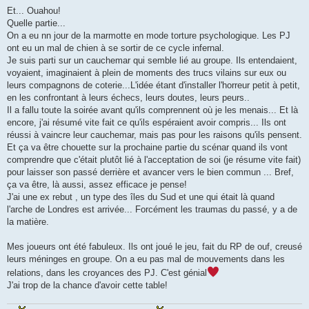
Et... Ouahou!
Quelle partie...
On a eu nn jour de la marmotte en mode torture psychologique. Les PJ
ont eu un mal de chien à se sortir de ce cycle infernal.
Je suis parti sur un cauchemar qui semble lié au groupe. Ils entendaient,
voyaient, imaginaient à plein de moments des trucs vilains sur eux ou
leurs compagnons de coterie...L'idée étant d'installer l'horreur petit à petit,
en les confrontant à leurs échecs, leurs doutes, leurs peurs..
Il a fallu toute la soirée avant qu'ils comprennent où je les menais... Et là
encore, j'ai résumé vite fait ce qu'ils espéraient avoir compris... Ils ont
réussi à vaincre leur cauchemar, mais pas pour les raisons qu'ils pensent.
Et ça va être chouette sur la prochaine partie du scénar quand ils vont
comprendre que c'était plutôt lié à l'acceptation de soi (je résume vite fait)
pour laisser son passé derrière et avancer vers le bien commun ... Bref,
ça va être, là aussi, assez efficace je pense!
J'ai une ex rebut , un type des îles du Sud et une qui était là quand
l'arche de Londres est arrivée... Forcément les traumas du passé, y a de
la matière.
Mes joueurs ont été fabuleux. Ils ont joué le jeu, fait du RP de ouf, creusé
leurs méninges en groupe. On a eu pas mal de mouvements dans les
relations, dans les croyances des PJ. C'est génial
J'ai trop de la chance d'avoir cette table!