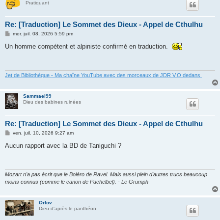
Pratiquant
Re: [Traduction] Le Sommet des Dieux - Appel de Cthulhu
M
mer. juil. 08, 2026 5:59 pm
e
s
Un homme compétent et alpiniste confirmé en traduction.
s
a
g
e
Jet de Bibliothèque - Ma chaîne YouTube avec des morceaux de JDR V.O dedans
Sammael99
Dieu des babines ruinées
Re: [Traduction] Le Sommet des Dieux - Appel de Cthulhu
M
ven. juil. 10, 2026 9:27 am
e
s
Aucun rapport avec la BD de Taniguchi ?
s
a
g
e
Mozart n'a pas écrit que le Boléro de Ravel. Mais aussi plein d'autres trucs beaucoup
moins connus (comme le canon de Pachelbel). - Le Grümph
Orlov
Dieu d'après le panthéon