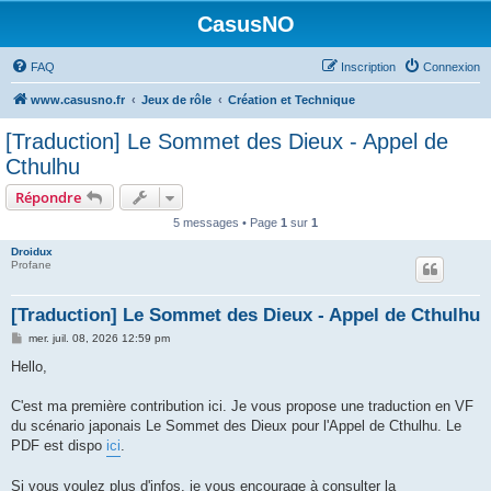
CasusNO
FAQ
Inscription
Connexion
www.casusno.fr
Jeux de rôle
Création et Technique
[Traduction] Le Sommet des Dieux - Appel de
Cthulhu
Répondre
5 messages • Page
1
sur
1
Droidux
Profane
[Traduction] Le Sommet des Dieux - Appel de Cthulhu
M
mer. juil. 08, 2026 12:59 pm
e
s
Hello,
s
a
g
C'est ma première contribution ici. Je vous propose une traduction en VF
e
du scénario japonais Le Sommet des Dieux pour l'Appel de Cthulhu. Le
PDF est dispo
ici
.
Si vous voulez plus d'infos, je vous encourage à consulter la