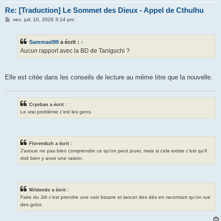
Re: [Traduction] Le Sommet des Dieux - Appel de Cthulhu
M
ven. juil. 10, 2026 3:14 pm
e
s
s
Sammael99
a écrit :
↑
a
g
Aucun rapport avec la BD de Taniguchi ?
e
Elle est citée dans les conseils de lecture au même titre que la nouvelle.
Cryoban a écrit :
Le vrai problème c'est les gens.
Florentbzh a écrit :
J'avoue ne pas bien comprendre ce qu'on peut jouer, mais si cela existe c'est qu'il
doit bien y avoir une raison.
Mildendo a écrit :
Faire du Jdr c'est prendre une voix bizarre et lancer des dés en racontant qu'on tue
des gobs.