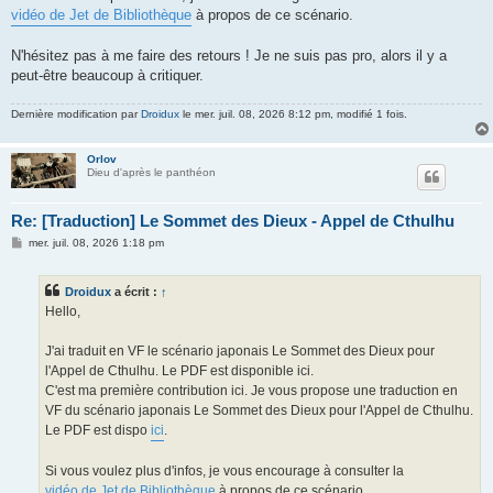
vidéo de Jet de Bibliothèque
à propos de ce scénario.
N'hésitez pas à me faire des retours ! Je ne suis pas pro, alors il y a
peut-être beaucoup à critiquer.
Dernière modification par
Droidux
le mer. juil. 08, 2026 8:12 pm, modifié 1 fois.
Orlov
Dieu d'après le panthéon
Re: [Traduction] Le Sommet des Dieux - Appel de Cthulhu
M
mer. juil. 08, 2026 1:18 pm
e
s
s
Droidux
a écrit :
↑
a
g
Hello,
e
J'ai traduit en VF le scénario japonais Le Sommet des Dieux pour
l'Appel de Cthulhu. Le PDF est disponible ici.
C'est ma première contribution ici. Je vous propose une traduction en
VF du scénario japonais Le Sommet des Dieux pour l'Appel de Cthulhu.
Le PDF est dispo
ici
.
Si vous voulez plus d'infos, je vous encourage à consulter la
vidéo de Jet de Bibliothèque
à propos de ce scénario.