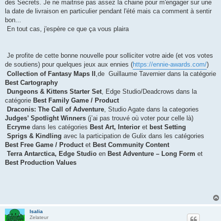
des Secrets. Je ne maitrise pas assez la chaine pour m'engager sur une
la date de livraison en particulier pendant l'été mais ca comment à sentir
bon...
En tout cas, j'espère ce que ça vous plaira
Je profite de cette bonne nouvelle pour solliciter votre aide (et vos votes
de soutiens) pour quelques jeux aux ennies (
https://ennie-awards.com/
)
Collection of Fantasy Maps II
,de Guillaume Tavernier dans la catégorie
Best Cartography
Dungeons & Kittens Starter Set
, Edge Studio/Deadcrows dans la
catégorie
Best Family Game / Product
Draconis: The Call of Adventure
, Studio Agate dans la categories
Judges’ Spotlight Winners
(j’ai pas trouvé où voter pour celle là)
Ecryme
dans les catégories
Best Art, Interior
et
best Setting
Sprigs & Kindling
avec la participation de Gulix dans les catégories
Best Free Game / Product
et
Best Community Content
Terra Antarctica, Edge Studio
en
Best Adventure – Long Form
et
Best Production Values
Isalia
Zelateur