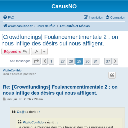
CasusNO
FAQ
Inscription
Connexion
www.casusno.fr
Jeux de rôle
Actualités et Médias
[Crowdfundings] Foulancementimentale 2 : on
nous inflige des désirs qui nous affligent.
Répondre
Page
29
sur
37
1
27
28
29
30
31
37
Précédent
Suiv
548 messages
…
…
VigiloConfido
Dieu d'après le panthéon
Re: [Crowdfundings] Foulancementimentale 2 : on
nous inflige des désirs qui nous affligent.
M
mer. juil. 08, 2026 7:20 am
e
s
s
Go@t
a écrit :
↑
a
g
e
VigiloConfido
a écrit :
↑
Je crois que l'histoire des trois lieux et des trois mystères c'est