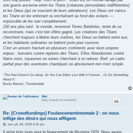
une guerre ancienne entre les Titans (créatures primordiales indifférentes)
et les Dieux (qui se soucient de leurs adorateurs). Les Dieux ont vaincu
les Titans en les enterrant ou enchaînant au fond des océans —
impossible de les tuer complètement.
150 ans plus tard : le monde, renommé Terres Balafrées, tente de se
reconstruire, mais c'est loin d'être gagné. Les créations des Titans
cherchent toujours à libérer leurs maîtres, les Dieux se battent entre eux,
et les habitants ordinaires se battent juste pour survivre.
C'est un univers fracturé en plusieurs continents avec leurs propres
enjeux : humains contre rejetons des Titans, Elfes Abandonnés contre
Nains noirs, royaumes en ruines cherchant à se relever. Bref, un cadre
parfait pour des aventures chaotiques où absolument rien n'est simple.
"The Past Doesn’t Go Away. So You Can Either Live With It Forever…Or Do Something
About It."
Bucky Barnes,
Thunderbolts
Mat
Dieu d'après le panthéon
Re: [Crowdfundings] Foulancementimentale 2 : on nous
inflige des désirs qui nous affligent.
M
mer. juil. 08, 2026 6:30 pm
e
s
Il reste trois jours pour le financement de Mysteria 1920. Nous avons