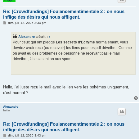
Re: [Crowdfundings] Foulancementimentale 2 : on nous
inflige des désirs qui nous affligent.
M
dim. juil. 12, 2026 3:34 pm
e
s
s
Alexandre
a écrit :
↑
a
g
Pour ceux qui ont pledgé
Les secrets d'Ecryme
normalement, vous
e
devriez avoir reçu (ou recevoir) les liens pour les pdf drivethru. Comme
on avait eu des problèmes de personne ne recevant pas le mail
drivethru, faites attention aux spam.
Hello, j'ai juste reçu le mail avec le lien vers les bohèmes uniquement,
c'est normal ?
Alexandre
Initié
Re: [Crowdfundings] Foulancementimentale 2 : on nous
inflige des désirs qui nous affligent.
M
dim. juil. 12, 2026 3:43 pm
e