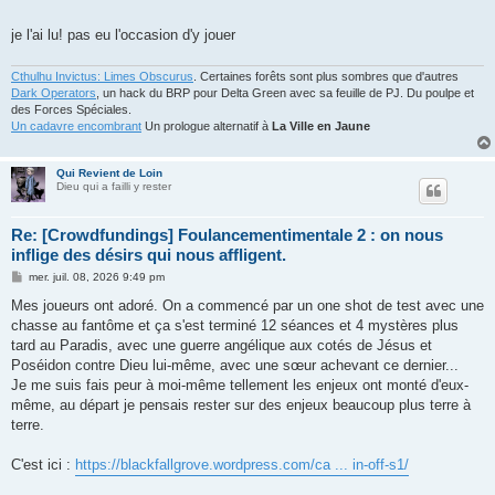
je l'ai lu! pas eu l'occasion d'y jouer
Cthulhu Invictus: Limes Obscurus
. Certaines forêts sont plus sombres que d'autres
Dark Operators
, un hack du BRP pour Delta Green avec sa feuille de PJ. Du poulpe et
des Forces Spéciales.
Un cadavre encombrant
Un prologue alternatif à
La Ville en Jaune
Qui Revient de Loin
Dieu qui a failli y rester
Re: [Crowdfundings] Foulancementimentale 2 : on nous
inflige des désirs qui nous affligent.
M
mer. juil. 08, 2026 9:49 pm
e
s
Mes joueurs ont adoré. On a commencé par un one shot de test avec une
s
chasse au fantôme et ça s'est terminé 12 séances et 4 mystères plus
a
g
tard au Paradis, avec une guerre angélique aux cotés de Jésus et
e
Poséidon contre Dieu lui-même, avec une sœur achevant ce dernier...
Je me suis fais peur à moi-même tellement les enjeux ont monté d'eux-
même, au départ je pensais rester sur des enjeux beaucoup plus terre à
terre.
C'est ici :
https://blackfallgrove.wordpress.com/ca ... in-off-s1/