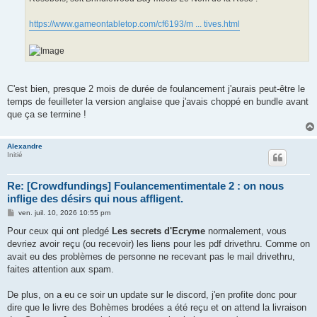
https://www.gameontabletop.com/cf6193/m ... tives.html
C'est bien, presque 2 mois de durée de foulancement j'aurais peut-être le
temps de feuilleter la version anglaise que j'avais choppé en bundle avant
que ça se termine !
Alexandre
Initié
Re: [Crowdfundings] Foulancementimentale 2 : on nous
inflige des désirs qui nous affligent.
M
ven. juil. 10, 2026 10:55 pm
e
s
Pour ceux qui ont pledgé
Les secrets d'Ecryme
normalement, vous
s
devriez avoir reçu (ou recevoir) les liens pour les pdf drivethru. Comme on
a
g
avait eu des problèmes de personne ne recevant pas le mail drivethru,
e
faites attention aux spam.
De plus, on a eu ce soir un update sur le discord, j'en profite donc pour
dire que le livre des Bohèmes brodées a été reçu et on attend la livraison