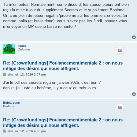
s
Tu m’embêtes. Normalement, sur le discord, les souscripteurs ont bien
s
reçu la mise à jour du supplément Secrets et le supplément Bohème.
a
g
On a eu plein de retour négatifs/problème sur les premiers envoies. Si
e
comme Isalia (et Isalia donc), vous n'avez pas les 2 pdf, pouvez-vous
m'envoyer un MP que je fasse remonter?
Isalia
Zelateur
Re: [Crowdfundings] Foulancementimentale 2 : on nous
inflige des désirs qui nous affligent.
M
dim. juil. 12, 2026 3:57 pm
e
s
J'ai le pdf des secrets reçu en janvier 2026, c'est bon ?
s
depuis j'ai juste eu bohème, il y a deux ou trois jours
a
g
e
Boblalouse
Profane
Re: [Crowdfundings] Foulancementimentale 2 : on nous
inflige des désirs qui nous affligent.
M
dim. juil. 12, 2026 4:50 pm
e