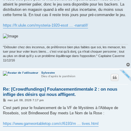
s
atteint le premier palier, donc le jeu sera disponible pour les backers. La
a
g
distribution en magasin quand à elle est plus incertaine, du moins sous
e
cette forme là. En tout cas il reste trois jours pour pré-commander le jeu.
https://fr.ulule.com/mysteria-1920-esot ... -narratif/
"Débouler chez des inconnus, de préférence bien plus faibles que soi, les menacer, les
tuer pour leur voler leurs biens... c'est vrai qu'à donj, ça n'irait choquer personne ; tout
au plus on dirait qu'il y a un problème équilibrage dans l'opposition." Capitaine Caverne
11/12/16
Sylvestre
Dieu d'après le panthéon
Re: [Crowdfundings] Foulancementimentale 2 : on nous
inflige des désirs qui nous affligent.
M
mer. juil. 08, 2026 7:17 pm
e
s
C'est parti pour le foulancement de la VF de Mystères à l'Abbaye de
s
Rosebois, soit Brindlewood Bay meets Le Nom de la Rose :
a
g
e
https://www.gameontabletop.com/cf6193/m ... tives.html