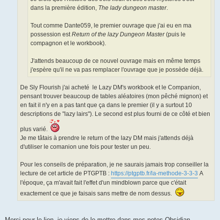
dans la première édition,
The lady dungeon master
.
Tout comme Dante059, le premier ouvrage que j'ai eu en ma
possession est
Return of the lazy Dungeon Master
(puis le
compagnon et le workbook).
J'attends beaucoup de ce nouvel ouvrage mais en même temps
j'espère qu'il ne va pas remplacer l'ouvrage que je possède déjà.
De Sly Flourish j'ai acheté le Lazy DM's workbook et le Companion,
pensant trouver beaucoup de tables aléatoires (mon pêché mignon) et
en fait il n'y en a pas tant que ça dans le premier (il y a surtout 10
descriptions de "lazy lairs"). Le second est plus fourni de ce côté et bien
plus varié.
Je me tâtais à prendre le return of the lazy DM mais j'attends déjà
d'utiliser le comanion une fois pour tester un peu.
Pour les conseils de préparation, je ne saurais jamais trop conseiller la
lecture de cet article de PTGPTB :
https://ptgptb.fr/la-methode-3-3-3
A
l'époque, ça m'avait fait l'effet d'un mindblown parce que c'était
exactement ce que je faisais sans mettre de nom dessus.
Merci pour le lien, je viens de le mettre dans mes notes Obsidian,