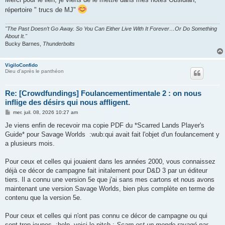
répertoire " trucs de MJ"
"The Past Doesn’t Go Away. So You Can Either Live With It Forever…Or Do Something
About It."
Bucky Barnes,
Thunderbolts
VigiloConfido
Dieu d'après le panthéon
Re: [Crowdfundings] Foulancementimentale 2 : on nous
inflige des désirs qui nous affligent.
M
mer. juil. 08, 2026 10:27 am
e
s
Je viens enfin de recevoir ma copie PDF du *Scarred Lands Player's
s
Guide* pour Savage Worlds :wub:qui avait fait l'objet d'un foulancement y
a
g
a plusieurs mois.
e
Pour ceux et celles qui jouaient dans les années 2000, vous connaissez
déjà ce décor de campagne fait initalement pour D&D 3 par un éditeur
tiers. Il a connu une version 5e que j'ai sans mes cartons et nous avons
maintenant une version Savage Worlds, bien plus complète en terme de
contenu que la version 5e.
Pour ceux et celles qui n'ont pas connu ce décor de campagne ou qui
sont trop jeunes :help voici le pitch :
Scarn est un monde ravagé par