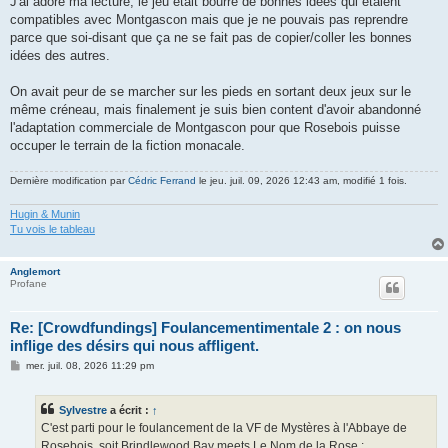
J'ai adoré ma lecture, le jeu était bourré de bonnes idées qui étaient
compatibles avec Montgascon mais que je ne pouvais pas reprendre
parce que soi-disant que ça ne se fait pas de copier/coller les bonnes
idées des autres.
On avait peur de se marcher sur les pieds en sortant deux jeux sur le
même créneau, mais finalement je suis bien content d'avoir abandonné
l'adaptation commerciale de Montgascon pour que Rosebois puisse
occuper le terrain de la fiction monacale.
Dernière modification par
Cédric Ferrand
le jeu. juil. 09, 2026 12:43 am, modifié 1 fois.
Hugin & Munin
Tu vois le tableau
Anglemort
Profane
Re: [Crowdfundings] Foulancementimentale 2 : on nous
inflige des désirs qui nous affligent.
M
mer. juil. 08, 2026 11:29 pm
e
s
s
Sylvestre
a écrit :
↑
a
g
C'est parti pour le foulancement de la VF de Mystères à l'Abbaye de
e
Rosebois, soit Brindlewood Bay meets Le Nom de la Rose :