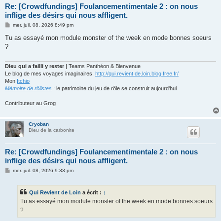
Re: [Crowdfundings] Foulancementimentale 2 : on nous
inflige des désirs qui nous affligent.
M
mer. juil. 08, 2026 8:49 pm
e
s
Tu as essayé mon module monster of the week en mode bonnes soeurs
s
?
a
g
e
Dieu qui a failli y rester
| Teams Panthéon & Bienvenue
Le blog de mes voyages imaginaires:
http://qui.revient.de.loin.blog.free.fr/
Mon
Itchio
Mémoire de rôlistes
: le patrimoine du jeu de rôle se construit aujourd'hui
Contributeur au Grog
Cryoban
Dieu de la carbonite
Re: [Crowdfundings] Foulancementimentale 2 : on nous
inflige des désirs qui nous affligent.
M
mer. juil. 08, 2026 9:33 pm
e
s
s
Qui Revient de Loin
a écrit :
↑
a
g
Tu as essayé mon module monster of the week en mode bonnes soeurs
e
?