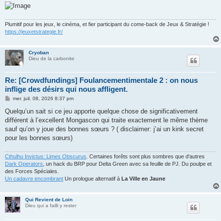
Plumitif pour les jeux, le cinéma, et fier participant du come-back de Jeux & Stratégie !
https://jeuxetstrategie.fr/
Cryoban
Dieu de la carbonite
Re: [Crowdfundings] Foulancementimentale 2 : on nous
inflige des désirs qui nous affligent.
M
mer. juil. 08, 2026 8:37 pm
e
s
Quelqu’un sait si ce jeu apporte quelque chose de significativement
s
différent à l’excellent Mongascon qui traite exactement le même thème
a
g
sauf qu’on y joue des bonnes sœurs ? ( disclaimer: j’ai un kink secret
e
pour les bonnes sœurs)
Cthulhu Invictus: Limes Obscurus
. Certaines forêts sont plus sombres que d'autres
Dark Operators
, un hack du BRP pour Delta Green avec sa feuille de PJ. Du poulpe et
des Forces Spéciales.
Un cadavre encombrant
Un prologue alternatif à
La Ville en Jaune
Qui Revient de Loin
Dieu qui a failli y rester