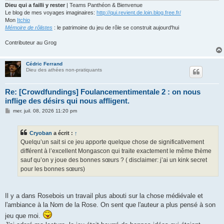
Dieu qui a failli y rester
| Teams Panthéon & Bienvenue
Le blog de mes voyages imaginaires:
http://qui.revient.de.loin.blog.free.fr/
Mon
Itchio
Mémoire de rôlistes
: le patrimoine du jeu de rôle se construit aujourd'hui
Contributeur au Grog
Cédric Ferrand
Dieu des athées non-pratiquants
Re: [Crowdfundings] Foulancementimentale 2 : on nous
inflige des désirs qui nous affligent.
M
mer. juil. 08, 2026 11:20 pm
e
s
s
Cryoban
a écrit :
↑
a
g
Quelqu’un sait si ce jeu apporte quelque chose de significativement
e
différent à l’excellent Mongascon qui traite exactement le même thème
sauf qu’on y joue des bonnes sœurs ? ( disclaimer: j’ai un kink secret
pour les bonnes sœurs)
Il y a dans Rosebois un travail plus abouti sur la chose médiévale et
l'ambiance à la Nom de la Rose. On sent que l'auteur a plus pensé à son
jeu que moi.