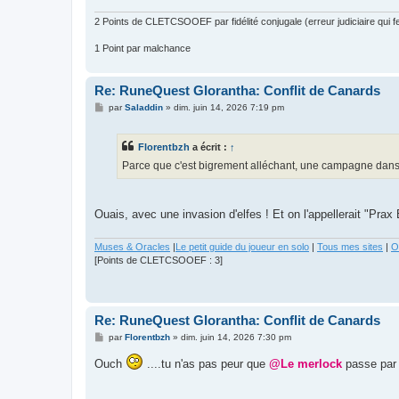
2 Points de CLETCSOOEF par fidélité conjugale (erreur judiciaire qui fer
1 Point par malchance
Re: RuneQuest Glorantha: Conflit de Canards
M
par
Saladdin
»
dim. juin 14, 2026 7:19 pm
e
s
s
Florentbzh
a écrit :
↑
a
g
Parce que c'est bigrement alléchant, une campagne dan
e
Ouais, avec une invasion d'elfes ! Et on l'appellerait "Prax E
Muses & Oracles
|
Le petit guide du joueur en solo
|
Tous mes sites
|
O
[Points de CLETCSOOEF : 3]
Re: RuneQuest Glorantha: Conflit de Canards
M
par
Florentbzh
»
dim. juin 14, 2026 7:30 pm
e
s
Ouch
....tu n'as pas peur que
@Le merlock
passe par i
s
a
g