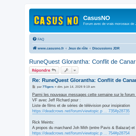
CasusNO
Forum avec de vrais morceaux de
FAQ
www.casusno.fr
Jeux de rôle
Discussions JDR
RuneQuest Glorantha: Conflit de Cana
Répondre
Re: RuneQuest Glorantha: Conflit de Cana
M
par
7Tigers
»
dim. juin 14, 2026 9:19 am
e
s
Parmi les nouveaux messages cette semaine sur le forum
s
VF avec Jeff Richard pour :
a
g
Liste de films et de séries de télévision pour insipiration
e
https://deadcrows.net/forum/viewtopic.p ... 735#p28735
Rick Meints:
A propos du marchand Joh Mith (entre Pavis & Balazar) et
https://deadcrows.net/forum/viewtopic.p ... 754#p28754