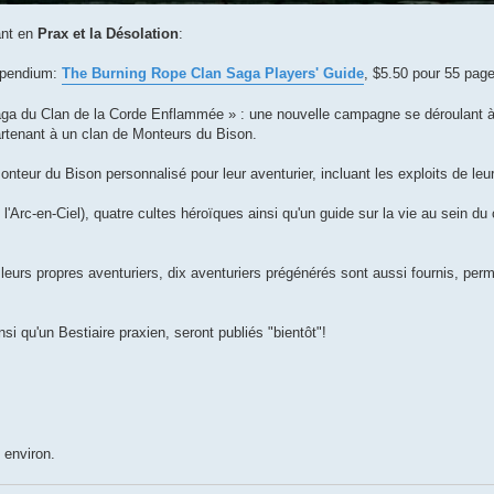
ant en
Prax et la Désolation
:
mpendium:
The Burning Rope Clan Saga Players' Guide
, $5.50 pour 55 pag
Saga du Clan de la Corde Enflammée » : une nouvelle campagne se déroulant à
artenant à un clan de Monteurs du Bison.
onteur du Bison personnalisé pour leur aventurier, incluant les exploits de leur
e l'Arc-en-Ciel), quatre cultes héroïques ainsi qu'un guide sur la vie au sein d
leurs propres aventuriers, dix aventuriers prégénérés sont aussi fournis, per
i qu'un Bestiaire praxien, seront publiés "bientôt"!
 environ.