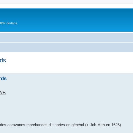
 JDR dedans.
rds
rds
 VF:
 des caravanes marchandes d'Issaries en général (+ Joh Mith en 1625)