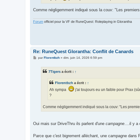
e
Comme négligemment indiqué sous la couv: "Les premiers s
Forum
officiel pour la VF de RuneQuest: Roleplaying in Glorantha
Re: RuneQuest Glorantha: Conflit de Canards
M
par
Florentbzh
»
dim. juin 14, 2026 6:59 pm
e
s
s
7Tigers
a écrit :
↑
a
g
e
Florentbzh
a écrit :
↑
Ah sympa
j'ai toujours eu un faible pour Prax (s
?
Comme négligemment indiqué sous la couv: "Les premiers 
Oui mais sur DriveThru ils parlent d'une
campagne
....il y 
Parce que c'est bigrement alléchant, une campagne dans 