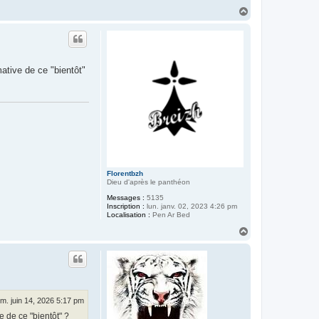
H
a
u
t
ative de ce "bientôt"
Florentbzh
Dieu d'après le panthéon
Messages :
5135
Inscription :
lun. janv. 02, 2023 4:26 pm
Localisation :
Pen Ar Bed
H
a
u
t
im. juin 14, 2026 5:17 pm
e de ce "bientôt" ?