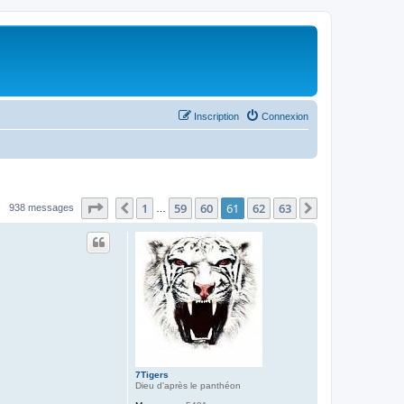
Inscription
Connexion
Page
61
sur
63
1
59
60
61
62
63
Précédent
Suivant
938 messages
…
7Tigers
Dieu d'après le panthéon