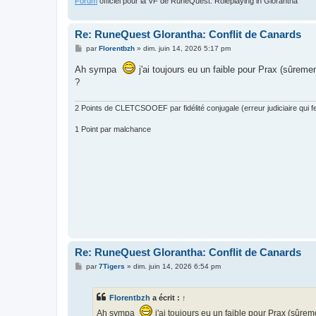
Forum
officiel pour la VF de RuneQuest: Roleplaying in Glorantha
Re: RuneQuest Glorantha: Conflit de Canards
M
par
Florentbzh
»
dim. juin 14, 2026 5:17 pm
e
s
Ah sympa
j'ai toujours eu un faible pour Prax (sûreme
s
?
a
g
e
2 Points de CLETCSOOEF par fidélité conjugale (erreur judiciaire qui fer
1 Point par malchance
Re: RuneQuest Glorantha: Conflit de Canards
M
par
7Tigers
»
dim. juin 14, 2026 6:54 pm
e
s
s
Florentbzh
a écrit :
↑
a
g
Ah sympa
j'ai toujours eu un faible pour Prax (sûrem