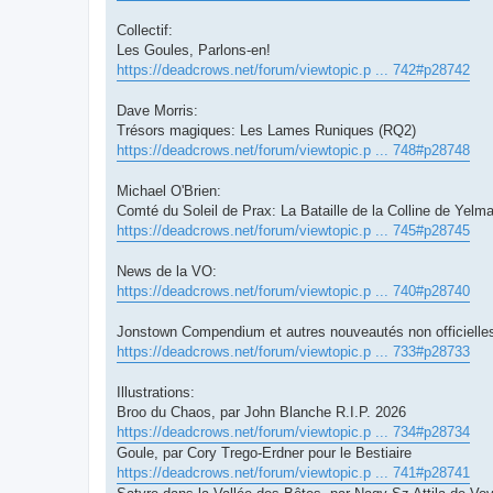
Collectif:
Les Goules, Parlons-en!
https://deadcrows.net/forum/viewtopic.p ... 742#p28742
Dave Morris:
Trésors magiques: Les Lames Runiques (RQ2)
https://deadcrows.net/forum/viewtopic.p ... 748#p28748
Michael O'Brien:
Comté du Soleil de Prax: La Bataille de la Colline de Yelma
https://deadcrows.net/forum/viewtopic.p ... 745#p28745
News de la VO:
https://deadcrows.net/forum/viewtopic.p ... 740#p28740
Jonstown Compendium et autres nouveautés non officielle
https://deadcrows.net/forum/viewtopic.p ... 733#p28733
Illustrations:
Broo du Chaos, par John Blanche R.I.P. 2026
https://deadcrows.net/forum/viewtopic.p ... 734#p28734
Goule, par Cory Trego-Erdner pour le Bestiaire
https://deadcrows.net/forum/viewtopic.p ... 741#p28741