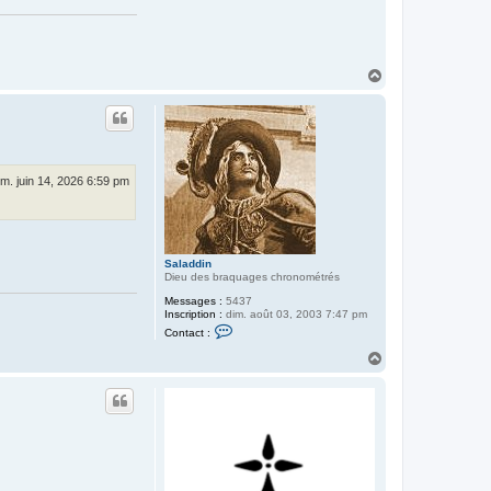
H
a
u
t
im. juin 14, 2026 6:59 pm
Saladdin
Dieu des braquages chronométrés
Messages :
5437
Inscription :
dim. août 03, 2003 7:47 pm
C
Contact :
o
n
H
t
a
a
u
c
t
t
e
r
S
a
l
a