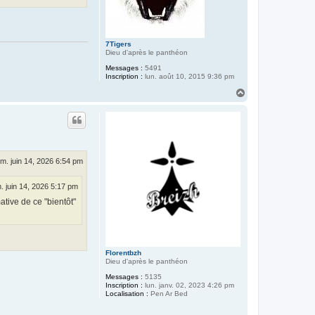
7Tigers
Dieu d'après le panthéon
Messages :
5491
Inscription :
lun. août 10, 2015 9:36 pm
H
a
u
t
im. juin 14, 2026 6:54 pm
. juin 14, 2026 5:17 pm
ative de ce "bientôt"
Florentbzh
Dieu d'après le panthéon
Messages :
5135
Inscription :
lun. janv. 02, 2023 4:26 pm
Localisation :
Pen Ar Bed