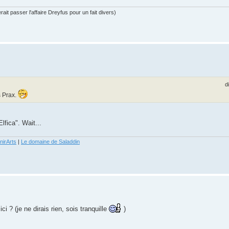
ait passer l'affaire Dreyfus pour un fait divers)
d
s Prax.
lfica". Wait...
nirArts
|
Le domaine de Saladdin
ci ? (je ne dirais rien, sois tranquille
)