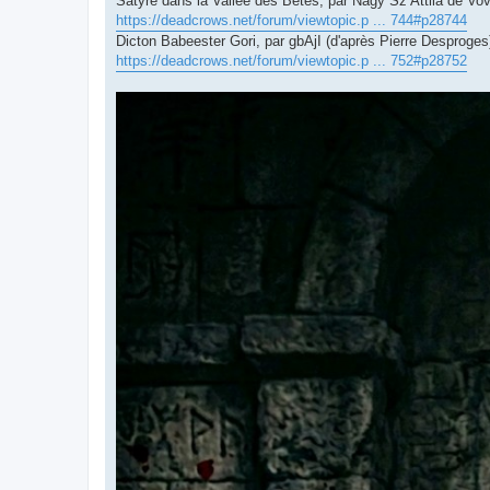
Satyre dans la Vallée des Bêtes, par Nagy Sz Attila de Vov
https://deadcrows.net/forum/viewtopic.p ... 744#p28744
Dicton Babeester Gori, par gbAjI (d'après Pierre Desproges
https://deadcrows.net/forum/viewtopic.p ... 752#p28752