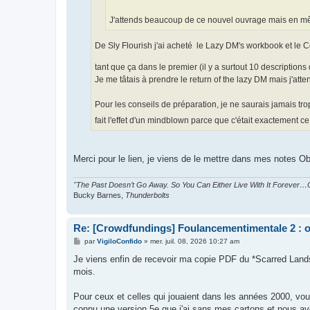
J'attends beaucoup de ce nouvel ouvrage mais en mêm
De Sly Flourish j'ai acheté le Lazy DM's workbook et le 
tant que ça dans le premier (il y a surtout 10 descriptions 
Je me tâtais à prendre le return of the lazy DM mais j'atte
Pour les conseils de préparation, je ne saurais jamais tro
fait l'effet d'un mindblown parce que c'était exactement 
Merci pour le lien, je viens de le mettre dans mes notes Ob
"The Past Doesn’t Go Away. So You Can Either Live With It Forever…O
Bucky Barnes,
Thunderbolts
Re: [Crowdfundings] Foulancementimentale 2 : on 
M
par
VigiloConfido
»
mer. juil. 08, 2026 10:27 am
e
s
Je viens enfin de recevoir ma copie PDF du *Scarred Lands 
s
mois.
a
g
e
Pour ceux et celles qui jouaient dans les années 2000, vou
connu une version 5e que j'ai sans mes cartons et nous a