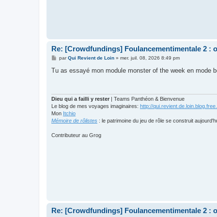
Re: [Crowdfundings] Foulancementimentale 2 : on 
M
par
Qui Revient de Loin
»
mer. juil. 08, 2026 8:49 pm
e
s
Tu as essayé mon module monster of the week en mode b
s
a
g
e
Dieu qui a failli y rester
| Teams Panthéon & Bienvenue
Le blog de mes voyages imaginaires:
http://qui.revient.de.loin.blog.free.
Mon
Itchio
Mémoire de rôlistes
: le patrimoine du jeu de rôle se construit aujourd'h
Contributeur au Grog
Re: [Crowdfundings] Foulancementimentale 2 : on 