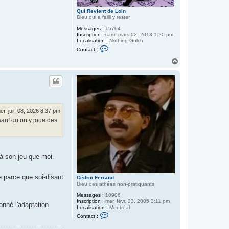
Qui Revient de Loin
Dieu qui a failli y rester
Messages :
15764
Inscription :
sam. mars 02, 2013 1:20 pm
Localisation :
Nothing Gulch
C
Contact :
o
n
H
t
a
a
u
c
t
t
e
r
Q
u
er. juil. 08, 2026 8:37 pm
i
sauf qu’on y joue des
R
e
v
i
e
n
 à son jeu que moi.
t
d
e
L
e parce que soi-disant
Cédric Ferrand
o
Dieu des athées non-pratiquants
i
n
Messages :
10906
Inscription :
mer. févr. 23, 2005 3:11 pm
onné l'adaptation
Localisation :
Montréal
C
Contact :
o
n