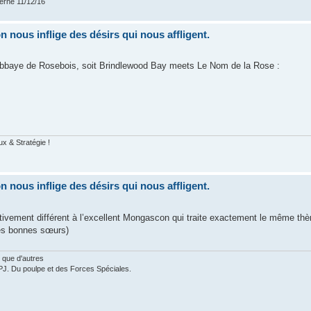
verne 11/12/16
nous inflige des désirs qui nous affligent.
l'Abbaye de Rosebois, soit Brindlewood Bay meets Le Nom de la Rose :
ux & Stratégie !
nous inflige des désirs qui nous affligent.
ativement différent à l’excellent Mongascon qui traite exactement le même th
les bonnes sœurs)
 que d'autres
PJ. Du poulpe et des Forces Spéciales.