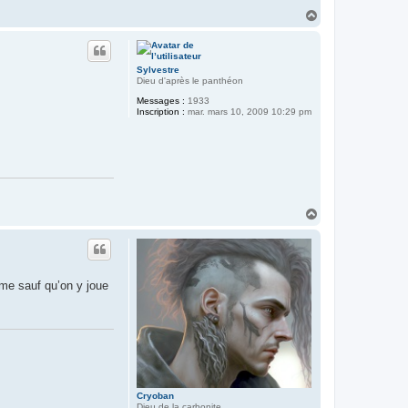
H
a
u
t
Sylvestre
Dieu d'après le panthéon
Messages :
1933
Inscription :
mar. mars 10, 2009 10:29 pm
H
a
u
t
ème sauf qu’on y joue
Cryoban
Dieu de la carbonite