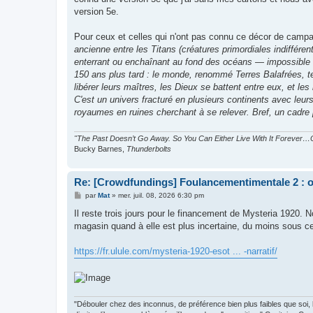
version 5e.
Pour ceux et celles qui n'ont pas connu ce décor de campag
ancienne entre les Titans (créatures primordiales indifféren
enterrant ou enchaînant au fond des océans — impossible 
150 ans plus tard : le monde, renommé Terres Balafrées, ten
libérer leurs maîtres, les Dieux se battent entre eux, et les
C'est un univers fracturé en plusieurs continents avec leu
royaumes en ruines cherchant à se relever. Bref, un cadre 
"The Past Doesn’t Go Away. So You Can Either Live With It Forever…O
Bucky Barnes,
Thunderbolts
Re: [Crowdfundings] Foulancementimentale 2 : on 
M
par
Mat
»
mer. juil. 08, 2026 6:30 pm
e
s
Il reste trois jours pour le financement de Mysteria 1920. N
s
magasin quand à elle est plus incertaine, du moins sous cet
a
g
e
https://fr.ulule.com/mysteria-1920-esot ... -narratif/
"Débouler chez des inconnus, de préférence bien plus faibles que soi, le