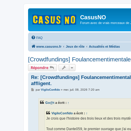
CasusNO
Forum avec de vrais morceaux de
FAQ
www.casusno.fr
Jeux de rôle
Actualités et Médias
[Crowdfundings] Foulancementimentale 2 
Répondre
Re: [Crowdfundings] Foulancementimentale 
affligent.
M
par
VigiloConfido
»
mer. juil. 08, 2026 7:20 am
e
s
s
Go@t
a écrit :
↑
a
g
e
VigiloConfido
a écrit :
↑
Je crois que l'histoire des trois lieux et des trois mys
Tout comme Dante059, le premier ouvrage que j'ai e