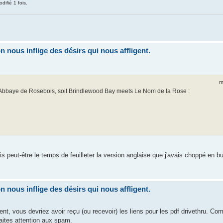
difié 1 fois.
nous inflige des désirs qui nous affligent.
m
 l'Abbaye de Rosebois, soit Brindlewood Bay meets Le Nom de la Rose :
s peut-être le temps de feuilleter la version anglaise que j'avais choppé en 
nous inflige des désirs qui nous affligent.
t, vous devriez avoir reçu (ou recevoir) les liens pour les pdf drivethru. C
aites attention aux spam.