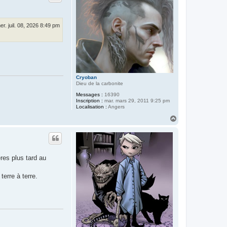
e
r
Q
u
er. juil. 08, 2026 8:49 pm
i
R
e
v
i
e
n
t
d
Cryoban
e
Dieu de la carbonite
L
Messages :
16390
o
Inscription :
mar. mars 29, 2011 9:25 pm
i
Localisation :
Angers
n
H
a
u
t
es plus tard au
erre à terre.