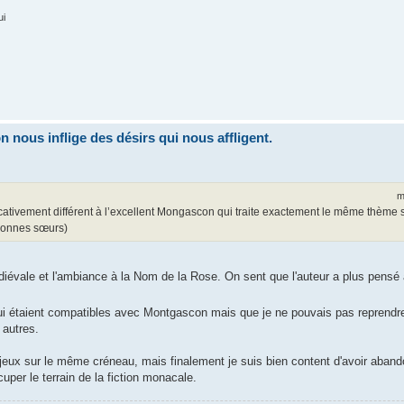
ui
nous inflige des désirs qui nous affligent.
m
icativement différent à l’excellent Mongascon qui traite exactement le même thème 
 bonnes sœurs)
édiévale et l'ambiance à la Nom de la Rose. On sent que l'auteur a plus pensé
 qui étaient compatibles avec Montgascon mais que je ne pouvais pas reprendr
 autres.
jeux sur le même créneau, mais finalement je suis bien content d'avoir aband
er le terrain de la fiction monacale.