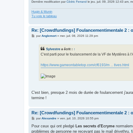
Dernière modification par
Cédric Ferrand
le jeu. juil. 09, 2026 12:43 am, mo
Hugin & Munin
Tu vois le tableau
Re: [Crowdfundings] Foulancementimentale 2 : on 
M
par
Anglemort
»
mer. juil. 08, 2026 11:29 pm
e
s
s
Sylvestre
a écrit :
↑
a
g
C'est parti pour le foulancement de la VF de Mystères à
e
https://www.gameontabletop.com/cf6193/m ... tives.html
C'est bien, presque 2 mois de durée de foulancement j'aurai
termine !
Re: [Crowdfundings] Foulancementimentale 2 : on 
M
par
Alexandre
»
ven. juil. 10, 2026 10:55 pm
e
s
Pour ceux qui ont pledgé
Les secrets d'Ecryme
normalemen
s
problèmes de personne ne recevant pas le mail drivethru, f
a