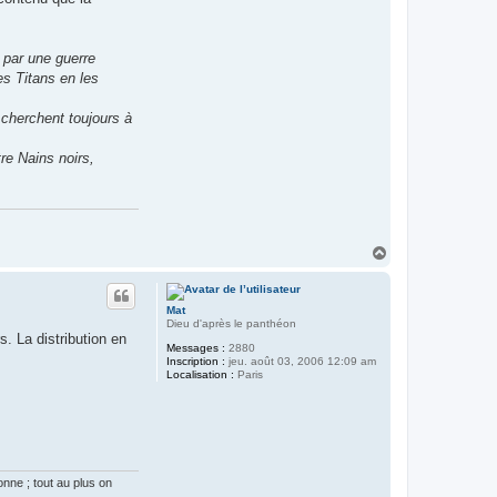
par une guerre
es Titans en les
 cherchent toujours à
re Nains noirs,
H
a
u
t
Mat
Dieu d'après le panthéon
s. La distribution en
Messages :
2880
Inscription :
jeu. août 03, 2006 12:09 am
Localisation :
Paris
onne ; tout au plus on