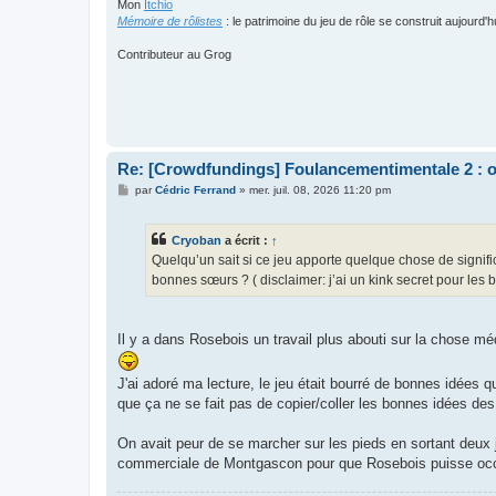
Mon
Itchio
Mémoire de rôlistes
: le patrimoine du jeu de rôle se construit aujourd'h
Contributeur au Grog
Re: [Crowdfundings] Foulancementimentale 2 : on 
M
par
Cédric Ferrand
»
mer. juil. 08, 2026 11:20 pm
e
s
s
Cryoban
a écrit :
↑
a
g
Quelqu’un sait si ce jeu apporte quelque chose de signif
e
bonnes sœurs ? ( disclaimer: j’ai un kink secret pour les
Il y a dans Rosebois un travail plus abouti sur la chose m
J'ai adoré ma lecture, le jeu était bourré de bonnes idées
que ça ne se fait pas de copier/coller les bonnes idées des
On avait peur de se marcher sur les pieds en sortant deux 
commerciale de Montgascon pour que Rosebois puisse occup