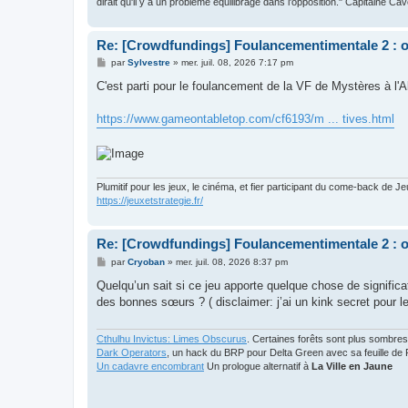
dirait qu'il y a un problème équilibrage dans l'opposition." Capitaine Ca
Re: [Crowdfundings] Foulancementimentale 2 : on 
M
par
Sylvestre
»
mer. juil. 08, 2026 7:17 pm
e
s
C'est parti pour le foulancement de la VF de Mystères à 
s
a
g
https://www.gameontabletop.com/cf6193/m ... tives.html
e
Plumitif pour les jeux, le cinéma, et fier participant du come-back de Je
https://jeuxetstrategie.fr/
Re: [Crowdfundings] Foulancementimentale 2 : on 
M
par
Cryoban
»
mer. juil. 08, 2026 8:37 pm
e
s
Quelqu’un sait si ce jeu apporte quelque chose de signific
s
des bonnes sœurs ? ( disclaimer: j’ai un kink secret pour 
a
g
e
Cthulhu Invictus: Limes Obscurus
. Certaines forêts sont plus sombres
Dark Operators
, un hack du BRP pour Delta Green avec sa feuille de 
Un cadavre encombrant
Un prologue alternatif à
La Ville en Jaune