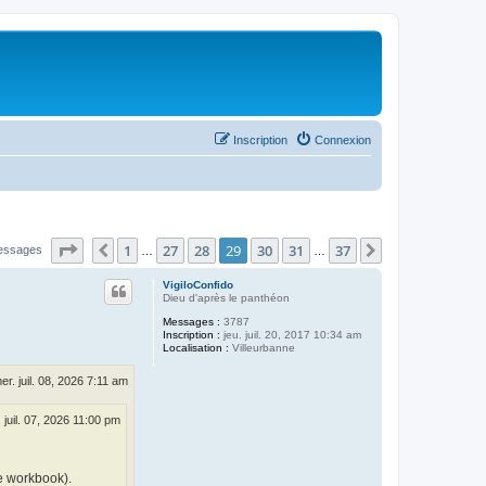
Inscription
Connexion
Page
29
sur
37
1
27
28
29
30
31
37
Précédent
Suivant
essages
…
…
VigiloConfido
Dieu d'après le panthéon
Messages :
3787
Inscription :
jeu. juil. 20, 2017 10:34 am
Localisation :
Villeurbanne
er. juil. 08, 2026 7:11 am
 juil. 07, 2026 11:00 pm
e workbook).