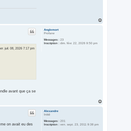
t
a
c
t
e
r
H
C
a
é
u
d
Anglemort
t
r
Profane
i
Messages :
23
c
Inscription :
dim. févr. 22, 2026 9:50 pm
F
e
er. juil. 08, 2026 7:17 pm
r
r
a
n
d
bundle avant que ça se
H
a
u
Alexandre
t
Initié
Messages :
201
omme on avait eu des
Inscription :
ven. sept. 23, 2011 9:38 pm