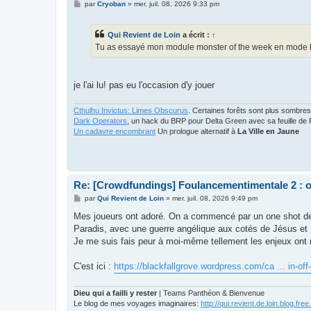
M
par
Cryoban
»
mer. juil. 08, 2026 9:33 pm
e
s
s
Qui Revient de Loin
a écrit :
↑
a
g
Tu as essayé mon module monster of the week en mode 
e
je l'ai lu! pas eu l'occasion d'y jouer
Cthulhu Invictus: Limes Obscurus
. Certaines forêts sont plus sombres
Dark Operators
, un hack du BRP pour Delta Green avec sa feuille de 
Un cadavre encombrant
Un prologue alternatif à
La Ville en Jaune
Re: [Crowdfundings] Foulancementimentale 2 : on 
M
par
Qui Revient de Loin
»
mer. juil. 08, 2026 9:49 pm
e
s
Mes joueurs ont adoré. On a commencé par un one shot de 
s
Paradis, avec une guerre angélique aux cotés de Jésus et
a
g
Je me suis fais peur à moi-même tellement les enjeux ont 
e
C'est ici :
https://blackfallgrove.wordpress.com/ca ... in-off
Dieu qui a failli y rester
| Teams Panthéon & Bienvenue
Le blog de mes voyages imaginaires:
http://qui.revient.de.loin.blog.free.