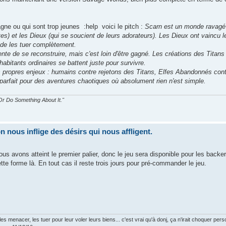
ne ou qui sont trop jeunes :help voici le pitch :
Scarn est un monde ravagé 
tes) et les Dieux (qui se soucient de leurs adorateurs). Les Dieux ont vaincu l
de les tuer complètement.
te de se reconstruire, mais c'est loin d'être gagné. Les créations des Titans
 habitants ordinaires se battent juste pour survivre.
rs propres enjeux : humains contre rejetons des Titans, Elfes Abandonnés cont
parfait pour des aventures chaotiques où absolument rien n'est simple.
r Do Something About It."
nous inflige des désirs qui nous affligent.
ous avons atteint le premier palier, donc le jeu sera disponible pour les backer
te forme là. En tout cas il reste trois jours pour pré-commander le jeu.
s menacer, les tuer pour leur voler leurs biens... c'est vrai qu'à donj, ça n'irait choquer pers