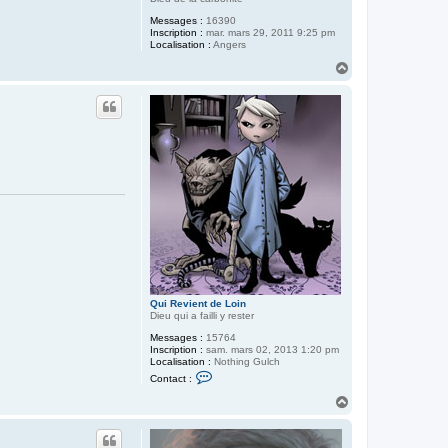
Messages :
16390
Inscription :
mar. mars 29, 2011 9:25 pm
Localisation :
Angers
H
a
u
t
Qui Revient de Loin
Dieu qui a failli y rester
Messages :
15764
Inscription :
sam. mars 02, 2013 1:20 pm
Localisation :
Nothing Gulch
C
Contact :
o
n
H
t
a
a
u
c
t
t