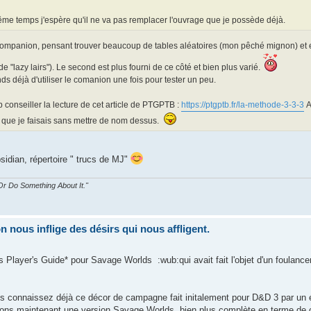
e temps j'espère qu'il ne va pas remplacer l'ouvrage que je possède déjà.
Companion, pensant trouver beaucoup de tables aléatoires (mon pêché mignon) et en 
de "lazy lairs"). Le second est plus fourni de ce côté et bien plus varié.
nds déjà d'utiliser le comanion une fois pour tester un peu.
p conseiller la lecture de cet article de PTGPTB :
https://ptgptb.fr/la-methode-3-3-3
A
ce que je faisais sans mettre de nom dessus.
sidian, répertoire " trucs de MJ"
r Do Something About It."
nous inflige des désirs qui nous affligent.
Player's Guide* pour Savage Worlds :wub:qui avait fait l'objet d'un foulance
s connaissez déjà ce décor de campagne fait initalement pour D&D 3 par un édi
vons maintenant une version Savage Worlds, bien plus complète en terme de 