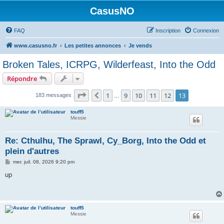
CasusNO
FAQ
Inscription
Connexion
www.casusno.fr
Les petites annonces
Je vends
Broken Tales, ICRPG, Wilderfeast, Into the Odd
Répondre
Page
13
sur
13
1
9
10
11
12
13
Précédent
183 messages
…
touff5
Messie
Re: Cthulhu, The Sprawl, Cy_Borg, Into the Odd et
plein d'autres
M
mer. juil. 08, 2026 9:20 pm
e
s
up
s
a
g
e
touff5
Messie