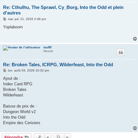
Re: Cthulhu, The Sprawl, Cy_Borg, Into the Odd et plein
d'autres
M
mar. juil. 21, 2026 2:48 pm
e
s
Yoplaboom
s
a
g
e
touff5
Messie
Re: Broken Tales, ICRPG, Wilderfeast, Into the Odd
M
lun. août 03, 2026 10:32 pm
e
s
Ajout de :
s
Index Card RPG
a
g
Broken Tales
e
Wilderfeast
Baisse de prix de :
Dungeon World v2
Into the Odd
Empire des Cerisiers
Répondre