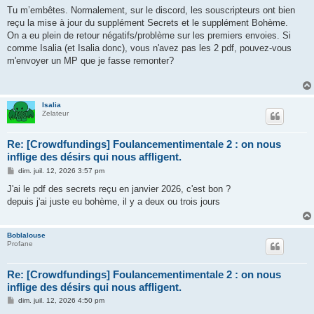
s
Tu m’embêtes. Normalement, sur le discord, les souscripteurs ont bien
s
reçu la mise à jour du supplément Secrets et le supplément Bohème.
a
g
On a eu plein de retour négatifs/problème sur les premiers envoies. Si
e
comme Isalia (et Isalia donc), vous n'avez pas les 2 pdf, pouvez-vous
m'envoyer un MP que je fasse remonter?
Isalia
Zelateur
Re: [Crowdfundings] Foulancementimentale 2 : on nous
inflige des désirs qui nous affligent.
M
dim. juil. 12, 2026 3:57 pm
e
s
J'ai le pdf des secrets reçu en janvier 2026, c'est bon ?
s
depuis j'ai juste eu bohème, il y a deux ou trois jours
a
g
e
Boblalouse
Profane
Re: [Crowdfundings] Foulancementimentale 2 : on nous
inflige des désirs qui nous affligent.
M
dim. juil. 12, 2026 4:50 pm
e