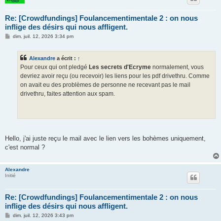
Re: [Crowdfundings] Foulancementimentale 2 : on nous
inflige des désirs qui nous affligent.
M
dim. juil. 12, 2026 3:34 pm
e
s
s
Alexandre
a écrit :
↑
a
g
Pour ceux qui ont pledgé
Les secrets d'Ecryme
normalement, vous
e
devriez avoir reçu (ou recevoir) les liens pour les pdf drivethru. Comme
on avait eu des problèmes de personne ne recevant pas le mail
drivethru, faites attention aux spam.
Hello, j'ai juste reçu le mail avec le lien vers les bohèmes uniquement,
c'est normal ?
Alexandre
Initié
Re: [Crowdfundings] Foulancementimentale 2 : on nous
inflige des désirs qui nous affligent.
M
dim. juil. 12, 2026 3:43 pm
e