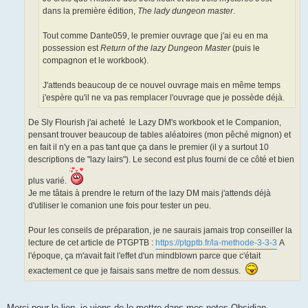
dans la première édition,
The lady dungeon master
.
Tout comme Dante059, le premier ouvrage que j'ai eu en ma
possession est
Return of the lazy Dungeon Master
(puis le
compagnon et le workbook).
J'attends beaucoup de ce nouvel ouvrage mais en même temps
j'espère qu'il ne va pas remplacer l'ouvrage que je possède déjà.
De Sly Flourish j'ai acheté le Lazy DM's workbook et le Companion,
pensant trouver beaucoup de tables aléatoires (mon pêché mignon) et
en fait il n'y en a pas tant que ça dans le premier (il y a surtout 10
descriptions de "lazy lairs"). Le second est plus fourni de ce côté et bien
plus varié.
Je me tâtais à prendre le return of the lazy DM mais j'attends déjà
d'utiliser le comanion une fois pour tester un peu.
Pour les conseils de préparation, je ne saurais jamais trop conseiller la
lecture de cet article de PTGPTB :
https://ptgptb.fr/la-methode-3-3-3
A
l'époque, ça m'avait fait l'effet d'un mindblown parce que c'était
exactement ce que je faisais sans mettre de nom dessus.
Merci pour le lien, je viens de le mettre dans mes notes Obsidian,