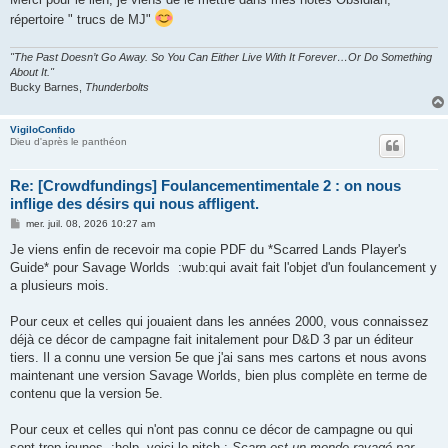
répertoire " trucs de MJ"
"The Past Doesn’t Go Away. So You Can Either Live With It Forever…Or Do Something
About It."
Bucky Barnes,
Thunderbolts
VigiloConfido
Dieu d'après le panthéon
Re: [Crowdfundings] Foulancementimentale 2 : on nous
inflige des désirs qui nous affligent.
M
mer. juil. 08, 2026 10:27 am
e
s
Je viens enfin de recevoir ma copie PDF du *Scarred Lands Player's
s
Guide* pour Savage Worlds :wub:qui avait fait l'objet d'un foulancement y
a
g
a plusieurs mois.
e
Pour ceux et celles qui jouaient dans les années 2000, vous connaissez
déjà ce décor de campagne fait initalement pour D&D 3 par un éditeur
tiers. Il a connu une version 5e que j'ai sans mes cartons et nous avons
maintenant une version Savage Worlds, bien plus complète en terme de
contenu que la version 5e.
Pour ceux et celles qui n'ont pas connu ce décor de campagne ou qui
sont trop jeunes :help voici le pitch :
Scarn est un monde ravagé par