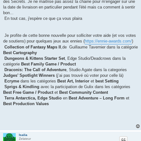
des Secrets. Je ne maitrise pas assez la chaine pour m'engager sur une
la date de livraison en particulier pendant l'été mais ca comment à sentir
bon...
En tout cas, j'espère ce que ça vous plaira
Je profite de cette bonne nouvelle pour solliciter votre aide (et vos votes
de soutiens) pour quelques jeux aux ennies (
https://ennie-awards.com/
)
Collection of Fantasy Maps II
,de Guillaume Tavernier dans la catégorie
Best Cartography
Dungeons & Kittens Starter Set
, Edge Studio/Deadcrows dans la
catégorie
Best Family Game / Product
Draconis: The Call of Adventure
, Studio Agate dans la categories
Judges’ Spotlight Winners
(j’ai pas trouvé où voter pour celle là)
Ecryme
dans les catégories
Best Art, Interior
et
best Setting
Sprigs & Kindling
avec la participation de Gulix dans les catégories
Best Free Game / Product
et
Best Community Content
Terra Antarctica, Edge Studio
en
Best Adventure – Long Form
et
Best Production Values
Isalia
Zelateur