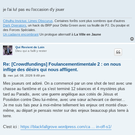
je l'ai lu! pas eu l'occasion d'y jouer
Cthulhu Invictus: Limes Obscurus
. Certaines forêts sont plus sombres que d'autres
Dark Operators
, un hack du BRP pour Delta Green avec sa feuille de PJ. Du poulpe et
des Forces Spéciales.
Un cadavre encombrant
Un prologue alternatif à
La Ville en Jaune
Qui Revient de Loin
Dieu qui a failli y rester
Re: [Crowdfundings] Foulancementimentale 2 : on nous
inflige des désirs qui nous affligent.
M
mer. juil. 08, 2026 9:49 pm
e
s
Mes joueurs ont adoré. On a commencé par un one shot de test avec une
s
chasse au fantôme et ça s'est terminé 12 séances et 4 mystères plus
a
g
tard au Paradis, avec une guerre angélique aux cotés de Jésus et
e
Poséidon contre Dieu lui-même, avec une sœur achevant ce dernier...
Je me suis fais peur à moi-même tellement les enjeux ont monté d'eux-
même, au départ je pensais rester sur des enjeux beaucoup plus terre à
terre.
C'est ici :
https://blackfallgrove.wordpress.com/ca ... in-off-s1/