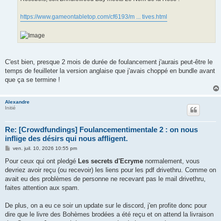
https://www.gameontabletop.com/cf6193/m ... tives.html
C'est bien, presque 2 mois de durée de foulancement j'aurais peut-être le
temps de feuilleter la version anglaise que j'avais choppé en bundle avant
que ça se termine !
Alexandre
Initié
Re: [Crowdfundings] Foulancementimentale 2 : on nous
inflige des désirs qui nous affligent.
M
ven. juil. 10, 2026 10:55 pm
e
s
Pour ceux qui ont pledgé
Les secrets d'Ecryme
normalement, vous
s
devriez avoir reçu (ou recevoir) les liens pour les pdf drivethru. Comme on
a
g
avait eu des problèmes de personne ne recevant pas le mail drivethru,
e
faites attention aux spam.
De plus, on a eu ce soir un update sur le discord, j'en profite donc pour
dire que le livre des Bohèmes brodées a été reçu et on attend la livraison