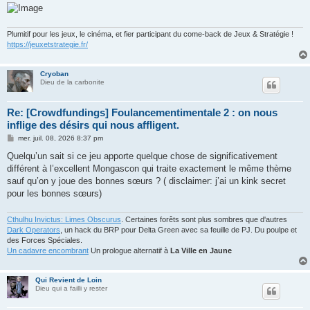
Plumitif pour les jeux, le cinéma, et fier participant du come-back de Jeux & Stratégie !
https://jeuxetstrategie.fr/
Cryoban
Dieu de la carbonite
Re: [Crowdfundings] Foulancementimentale 2 : on nous
inflige des désirs qui nous affligent.
M
mer. juil. 08, 2026 8:37 pm
e
s
Quelqu’un sait si ce jeu apporte quelque chose de significativement
s
différent à l’excellent Mongascon qui traite exactement le même thème
a
g
sauf qu’on y joue des bonnes sœurs ? ( disclaimer: j’ai un kink secret
e
pour les bonnes sœurs)
Cthulhu Invictus: Limes Obscurus
. Certaines forêts sont plus sombres que d'autres
Dark Operators
, un hack du BRP pour Delta Green avec sa feuille de PJ. Du poulpe et
des Forces Spéciales.
Un cadavre encombrant
Un prologue alternatif à
La Ville en Jaune
Qui Revient de Loin
Dieu qui a failli y rester