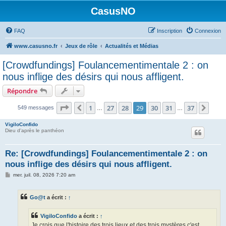
CasusNO
FAQ
Inscription
Connexion
www.casusno.fr
Jeux de rôle
Actualités et Médias
[Crowdfundings] Foulancementimentale 2 : on
nous inflige des désirs qui nous affligent.
Répondre
Page
29
sur
37
1
27
28
29
30
31
37
Précédent
Suiv
549 messages
…
…
VigiloConfido
Dieu d'après le panthéon
Re: [Crowdfundings] Foulancementimentale 2 : on
nous inflige des désirs qui nous affligent.
M
mer. juil. 08, 2026 7:20 am
e
s
s
Go@t
a écrit :
↑
a
g
e
VigiloConfido
a écrit :
↑
Je crois que l'histoire des trois lieux et des trois mystères c'est