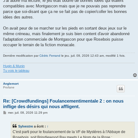
J'ai adoré ma lecture, le jeu était bourré de bonnes idées qui étaient
compatibles avec Montgascon mais que je ne pouvais pas reprendre
parce que soi-disant que ça ne se fait pas de copier/coller les bonnes
idées des autres.
On avait peur de se marcher sur les pieds en sortant deux jeux sur le
même créneau, mais finalement je suis bien content d'avoir abandonné
l'adaptation commerciale de Montgascon pour que Rosebois puisse
occuper le terrain de la fiction monacale.
Dernière modification par
Cédric Ferrand
le jeu. juil. 09, 2026 12:43 am, modifié 1 fois.
Hugin & Munin
Tu vois le tableau
Anglemort
Profane
Re: [Crowdfundings] Foulancementimentale 2 : on nous
inflige des désirs qui nous affligent.
M
mer. juil. 08, 2026 11:29 pm
e
s
s
Sylvestre
a écrit :
↑
a
g
C'est parti pour le foulancement de la VF de Mystères à l'Abbaye de
e
Rosebois, soit Brindlewood Bay meets Le Nom de la Rose :