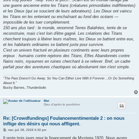
une guerre ancienne entre les Titans (créatures primordiales indifférentes)
et les Dieux (qui se soucient de leurs adorateurs). Les Dieux ont vaincu
les Titans en les enterrant ou enchaînant au fond des océans —
impossible de les tuer complètement.
150 ans plus tard : le monde, renommé Terres Balafrées, tente de se
reconstruire, mais c'est loin d'être gagné. Les créations des Titans
cherchent toujours à libérer leurs maîtres, les Dieux se battent entre eux,
et les habitants ordinaires se battent juste pour survivre.
C'est un univers fracturé en plusieurs continents avec leurs propres
enjeux : humains contre rejetons des Titans, Elfes Abandonnés contre
Nains noirs, royaumes en ruines cherchant à se relever. Bref, un cadre
parfait pour des aventures chaotiques où absolument rien n'est simple.
"The Past Doesn’t Go Away. So You Can Either Live With It Forever…Or Do Something
About It."
Bucky Barnes,
Thunderbolts
Mat
Dieu d'après le panthéon
Re: [Crowdfundings] Foulancementimentale 2 : on nous
inflige des désirs qui nous affligent.
M
mer. juil. 08, 2026 6:30 pm
e
s
Il reste trois jours pour le financement de Mysteria 1920. Nous avons