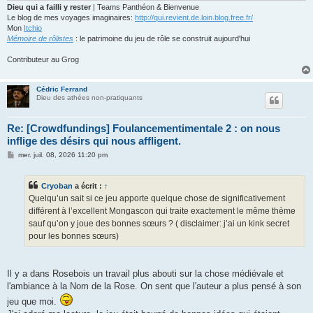
Dieu qui a failli y rester
| Teams Panthéon & Bienvenue
Le blog de mes voyages imaginaires:
http://qui.revient.de.loin.blog.free.fr/
Mon
Itchio
Mémoire de rôlistes
: le patrimoine du jeu de rôle se construit aujourd'hui
Contributeur au Grog
Cédric Ferrand
Dieu des athées non-pratiquants
Re: [Crowdfundings] Foulancementimentale 2 : on nous
inflige des désirs qui nous affligent.
M
mer. juil. 08, 2026 11:20 pm
e
s
s
Cryoban
a écrit :
↑
a
g
Quelqu’un sait si ce jeu apporte quelque chose de significativement
e
différent à l’excellent Mongascon qui traite exactement le même thème
sauf qu’on y joue des bonnes sœurs ? ( disclaimer: j’ai un kink secret
pour les bonnes sœurs)
Il y a dans Rosebois un travail plus abouti sur la chose médiévale et
l'ambiance à la Nom de la Rose. On sent que l'auteur a plus pensé à son
jeu que moi.