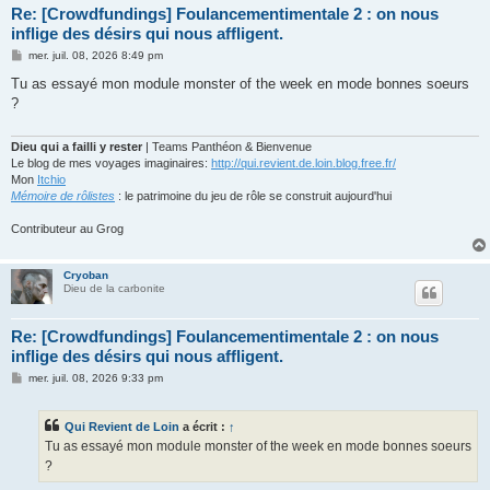
Re: [Crowdfundings] Foulancementimentale 2 : on nous
inflige des désirs qui nous affligent.
M
mer. juil. 08, 2026 8:49 pm
e
s
Tu as essayé mon module monster of the week en mode bonnes soeurs
s
?
a
g
e
Dieu qui a failli y rester
| Teams Panthéon & Bienvenue
Le blog de mes voyages imaginaires:
http://qui.revient.de.loin.blog.free.fr/
Mon
Itchio
Mémoire de rôlistes
: le patrimoine du jeu de rôle se construit aujourd'hui
Contributeur au Grog
Cryoban
Dieu de la carbonite
Re: [Crowdfundings] Foulancementimentale 2 : on nous
inflige des désirs qui nous affligent.
M
mer. juil. 08, 2026 9:33 pm
e
s
s
Qui Revient de Loin
a écrit :
↑
a
g
Tu as essayé mon module monster of the week en mode bonnes soeurs
e
?