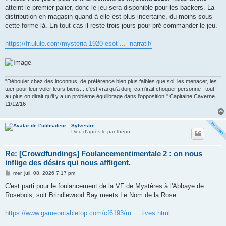
s
atteint le premier palier, donc le jeu sera disponible pour les backers. La
a
g
distribution en magasin quand à elle est plus incertaine, du moins sous
e
cette forme là. En tout cas il reste trois jours pour pré-commander le jeu.
https://fr.ulule.com/mysteria-1920-esot ... -narratif/
"Débouler chez des inconnus, de préférence bien plus faibles que soi, les menacer, les
tuer pour leur voler leurs biens... c'est vrai qu'à donj, ça n'irait choquer personne ; tout
au plus on dirait qu'il y a un problème équilibrage dans l'opposition." Capitaine Caverne
11/12/16
Sylvestre
Dieu d'après le panthéon
Re: [Crowdfundings] Foulancementimentale 2 : on nous
inflige des désirs qui nous affligent.
M
mer. juil. 08, 2026 7:17 pm
e
s
C'est parti pour le foulancement de la VF de Mystères à l'Abbaye de
s
Rosebois, soit Brindlewood Bay meets Le Nom de la Rose :
a
g
e
https://www.gameontabletop.com/cf6193/m ... tives.html