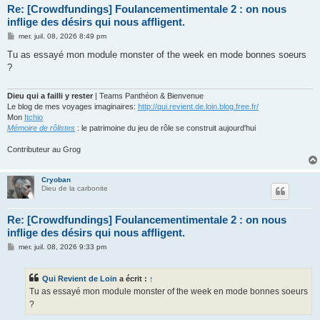
Re: [Crowdfundings] Foulancementimentale 2 : on nous
inflige des désirs qui nous affligent.
M
mer. juil. 08, 2026 8:49 pm
e
s
Tu as essayé mon module monster of the week en mode bonnes soeurs
s
?
a
g
e
Dieu qui a failli y rester
| Teams Panthéon & Bienvenue
Le blog de mes voyages imaginaires:
http://qui.revient.de.loin.blog.free.fr/
Mon
Itchio
Mémoire de rôlistes
: le patrimoine du jeu de rôle se construit aujourd'hui
Contributeur au Grog
Cryoban
Dieu de la carbonite
Re: [Crowdfundings] Foulancementimentale 2 : on nous
inflige des désirs qui nous affligent.
M
mer. juil. 08, 2026 9:33 pm
e
s
s
Qui Revient de Loin
a écrit :
↑
a
g
Tu as essayé mon module monster of the week en mode bonnes soeurs
e
?