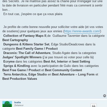
des Secrets. Je ne maitrise pas assez la chaine pour m'engager sur une
la date de livraison en particulier pendant l'été mais ca comment à sentir
bon...
En tout cas, j'espère ce que ça vous plaira
Je profite de cette bonne nouvelle pour solliciter votre aide (et vos votes
de soutiens) pour quelques jeux aux ennies (
https://ennie-awards.com/
)
Collection of Fantasy Maps II
,de Guillaume Tavernier dans la catégorie
Best Cartography
Dungeons & Kittens Starter Set
, Edge Studio/Deadcrows dans la
catégorie
Best Family Game / Product
Draconis: The Call of Adventure
, Studio Agate dans la categories
Judges’ Spotlight Winners
(j’ai pas trouvé où voter pour celle là)
Ecryme
dans les catégories
Best Art, Interior
et
best Setting
Sprigs & Kindling
avec la participation de Gulix dans les catégories
Best Free Game / Product
et
Best Community Content
Terra Antarctica, Edge Studio
en
Best Adventure – Long Form
et
Best Production Values
Isalia
Zelateur