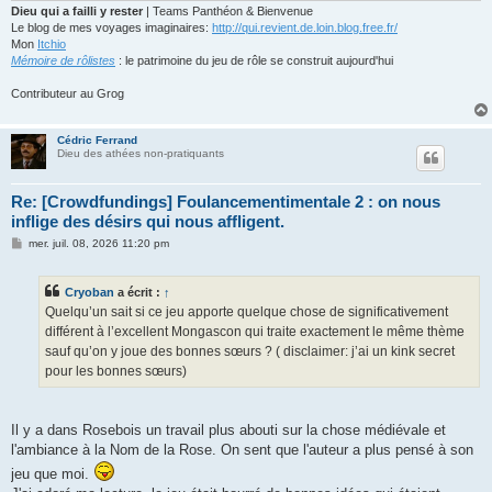
Dieu qui a failli y rester
| Teams Panthéon & Bienvenue
Le blog de mes voyages imaginaires:
http://qui.revient.de.loin.blog.free.fr/
Mon
Itchio
Mémoire de rôlistes
: le patrimoine du jeu de rôle se construit aujourd'hui
Contributeur au Grog
Cédric Ferrand
Dieu des athées non-pratiquants
Re: [Crowdfundings] Foulancementimentale 2 : on nous
inflige des désirs qui nous affligent.
M
mer. juil. 08, 2026 11:20 pm
e
s
s
Cryoban
a écrit :
↑
a
g
Quelqu’un sait si ce jeu apporte quelque chose de significativement
e
différent à l’excellent Mongascon qui traite exactement le même thème
sauf qu’on y joue des bonnes sœurs ? ( disclaimer: j’ai un kink secret
pour les bonnes sœurs)
Il y a dans Rosebois un travail plus abouti sur la chose médiévale et
l'ambiance à la Nom de la Rose. On sent que l'auteur a plus pensé à son
jeu que moi.