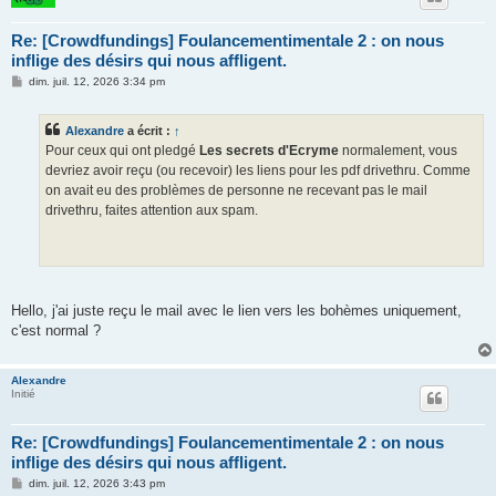
Re: [Crowdfundings] Foulancementimentale 2 : on nous
inflige des désirs qui nous affligent.
M
dim. juil. 12, 2026 3:34 pm
e
s
s
Alexandre
a écrit :
↑
a
g
Pour ceux qui ont pledgé
Les secrets d'Ecryme
normalement, vous
e
devriez avoir reçu (ou recevoir) les liens pour les pdf drivethru. Comme
on avait eu des problèmes de personne ne recevant pas le mail
drivethru, faites attention aux spam.
Hello, j'ai juste reçu le mail avec le lien vers les bohèmes uniquement,
c'est normal ?
Alexandre
Initié
Re: [Crowdfundings] Foulancementimentale 2 : on nous
inflige des désirs qui nous affligent.
M
dim. juil. 12, 2026 3:43 pm
e