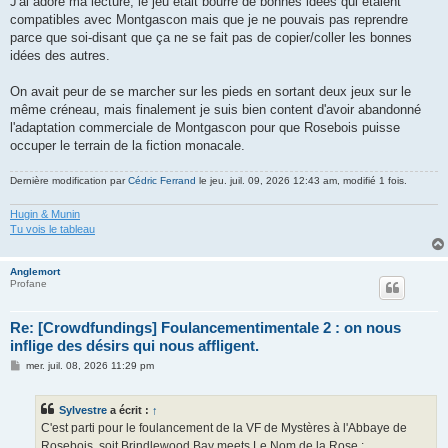
J'ai adoré ma lecture, le jeu était bourré de bonnes idées qui étaient
compatibles avec Montgascon mais que je ne pouvais pas reprendre
parce que soi-disant que ça ne se fait pas de copier/coller les bonnes
idées des autres.
On avait peur de se marcher sur les pieds en sortant deux jeux sur le
même créneau, mais finalement je suis bien content d'avoir abandonné
l'adaptation commerciale de Montgascon pour que Rosebois puisse
occuper le terrain de la fiction monacale.
Dernière modification par
Cédric Ferrand
le jeu. juil. 09, 2026 12:43 am, modifié 1 fois.
Hugin & Munin
Tu vois le tableau
Anglemort
Profane
Re: [Crowdfundings] Foulancementimentale 2 : on nous
inflige des désirs qui nous affligent.
M
mer. juil. 08, 2026 11:29 pm
e
s
s
Sylvestre
a écrit :
↑
a
g
C'est parti pour le foulancement de la VF de Mystères à l'Abbaye de
e
Rosebois, soit Brindlewood Bay meets Le Nom de la Rose :