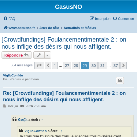
CasusNO
FAQ
Inscription
Connexion
www.casusno.fr
Jeux de rôle
Actualités et Médias
[Crowdfundings] Foulancementimentale 2 : on
nous inflige des désirs qui nous affligent.
Répondre
Page
29
sur
37
1
27
28
29
30
31
37
Précédent
Suiv
554 messages
…
…
VigiloConfido
Dieu d'après le panthéon
Re: [Crowdfundings] Foulancementimentale 2 : on
nous inflige des désirs qui nous affligent.
M
mer. juil. 08, 2026 7:20 am
e
s
s
Go@t
a écrit :
↑
a
g
e
VigiloConfido
a écrit :
↑
Je crois que l'histoire des trois lieux et des trois mystères c'est