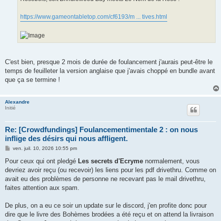
https://www.gameontabletop.com/cf6193/m ... tives.html
C'est bien, presque 2 mois de durée de foulancement j'aurais peut-être le
temps de feuilleter la version anglaise que j'avais choppé en bundle avant
que ça se termine !
Alexandre
Initié
Re: [Crowdfundings] Foulancementimentale 2 : on nous
inflige des désirs qui nous affligent.
M
ven. juil. 10, 2026 10:55 pm
e
s
Pour ceux qui ont pledgé
Les secrets d'Ecryme
normalement, vous
s
devriez avoir reçu (ou recevoir) les liens pour les pdf drivethru. Comme on
a
g
avait eu des problèmes de personne ne recevant pas le mail drivethru,
e
faites attention aux spam.
De plus, on a eu ce soir un update sur le discord, j'en profite donc pour
dire que le livre des Bohèmes brodées a été reçu et on attend la livraison