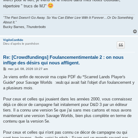
répertoire " trucs de MJ"
"The Past Doesn’t Go Away. So You Can Either Live With It Forever…Or Do Something
About It."
Bucky Barnes,
Thunderbolts
VigiloConfido
Dieu d'après le panthéon
Re: [Crowdfundings] Foulancementimentale 2 : on nous
inflige des désirs qui nous affligent.
M
mer. juil. 08, 2026 10:27 am
e
s
Je viens enfin de recevoir ma copie PDF du *Scarred Lands Player's
s
Guide* pour Savage Worlds :wub:qui avait fait l'objet d'un foulancement y
a
g
a plusieurs mois.
e
Pour ceux et celles qui jouaient dans les années 2000, vous connaissez
déjà ce décor de campagne fait initalement pour D&D 3 par un éditeur
tiers. Il a connu une version 5e que j'ai sans mes cartons et nous avons
maintenant une version Savage Worlds, bien plus complète en terme de
contenu que la version 5e.
Pour ceux et celles qui n'ont pas connu ce décor de campagne ou qui
sont trop jeunes :help voici le pitch :
Scarn est un monde ravagé par