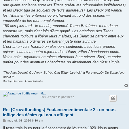
une guerre ancienne entre les Titans (créatures primordiales indifférentes)
et les Dieux (qui se soucient de leurs adorateurs). Les Dieux ont vaincu
les Titans en les enterrant ou enchaînant au fond des océans —
impossible de les tuer complètement.
150 ans plus tard : le monde, renommé Terres Balafrées, tente de se
reconstruire, mais c'est loin d'être gagné. Les créations des Titans
cherchent toujours à libérer leurs maîtres, les Dieux se battent entre eux,
et les habitants ordinaires se battent juste pour survivre.
C'est un univers fracturé en plusieurs continents avec leurs propres
enjeux : humains contre rejetons des Titans, Elfes Abandonnés contre
Nains noirs, royaumes en ruines cherchant à se relever. Bref, un cadre
parfait pour des aventures chaotiques où absolument rien n'est simple.
"The Past Doesn’t Go Away. So You Can Either Live With It Forever…Or Do Something
About It."
Bucky Barnes,
Thunderbolts
Mat
Dieu d'après le panthéon
Re: [Crowdfundings] Foulancementimentale 2 : on nous
inflige des désirs qui nous affligent.
M
mer. juil. 08, 2026 6:30 pm
e
s
Il reste trois jours pour le financement de Mysteria 1920. Nous avons