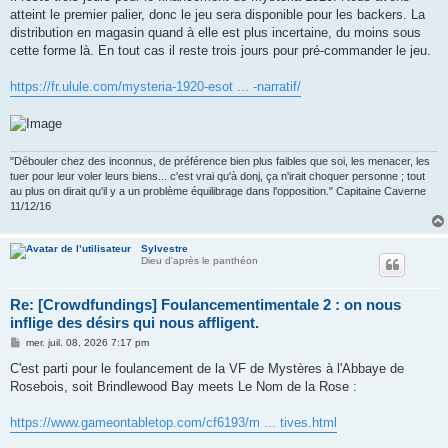
s
atteint le premier palier, donc le jeu sera disponible pour les backers. La
a
g
distribution en magasin quand à elle est plus incertaine, du moins sous
e
cette forme là. En tout cas il reste trois jours pour pré-commander le jeu.
https://fr.ulule.com/mysteria-1920-esot ... -narratif/
"Débouler chez des inconnus, de préférence bien plus faibles que soi, les menacer, les
tuer pour leur voler leurs biens... c'est vrai qu'à donj, ça n'irait choquer personne ; tout
au plus on dirait qu'il y a un problème équilibrage dans l'opposition." Capitaine Caverne
11/12/16
Sylvestre
Dieu d'après le panthéon
Re: [Crowdfundings] Foulancementimentale 2 : on nous
inflige des désirs qui nous affligent.
M
mer. juil. 08, 2026 7:17 pm
e
s
C'est parti pour le foulancement de la VF de Mystères à l'Abbaye de
s
Rosebois, soit Brindlewood Bay meets Le Nom de la Rose :
a
g
e
https://www.gameontabletop.com/cf6193/m ... tives.html