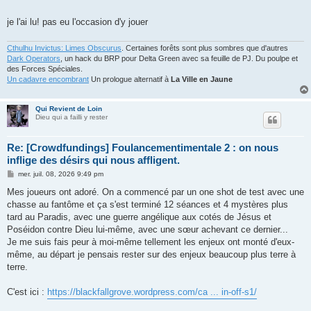
je l'ai lu! pas eu l'occasion d'y jouer
Cthulhu Invictus: Limes Obscurus
. Certaines forêts sont plus sombres que d'autres
Dark Operators
, un hack du BRP pour Delta Green avec sa feuille de PJ. Du poulpe et
des Forces Spéciales.
Un cadavre encombrant
Un prologue alternatif à
La Ville en Jaune
Qui Revient de Loin
Dieu qui a failli y rester
Re: [Crowdfundings] Foulancementimentale 2 : on nous
inflige des désirs qui nous affligent.
M
mer. juil. 08, 2026 9:49 pm
e
s
Mes joueurs ont adoré. On a commencé par un one shot de test avec une
s
chasse au fantôme et ça s'est terminé 12 séances et 4 mystères plus
a
g
tard au Paradis, avec une guerre angélique aux cotés de Jésus et
e
Poséidon contre Dieu lui-même, avec une sœur achevant ce dernier...
Je me suis fais peur à moi-même tellement les enjeux ont monté d'eux-
même, au départ je pensais rester sur des enjeux beaucoup plus terre à
terre.
C'est ici :
https://blackfallgrove.wordpress.com/ca ... in-off-s1/