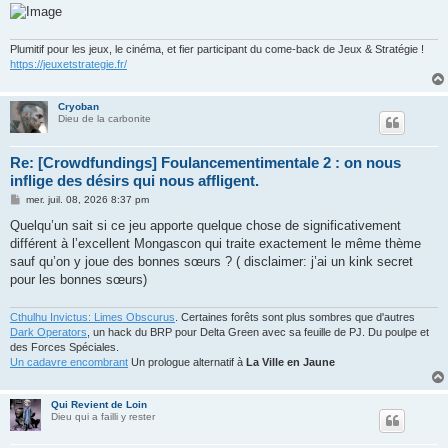
Plumitif pour les jeux, le cinéma, et fier participant du come-back de Jeux & Stratégie !
https://jeuxetstrategie.fr/
Cryoban
Dieu de la carbonite
Re: [Crowdfundings] Foulancementimentale 2 : on nous
inflige des désirs qui nous affligent.
M
mer. juil. 08, 2026 8:37 pm
e
s
Quelqu’un sait si ce jeu apporte quelque chose de significativement
s
différent à l’excellent Mongascon qui traite exactement le même thème
a
g
sauf qu’on y joue des bonnes sœurs ? ( disclaimer: j’ai un kink secret
e
pour les bonnes sœurs)
Cthulhu Invictus: Limes Obscurus
. Certaines forêts sont plus sombres que d'autres
Dark Operators
, un hack du BRP pour Delta Green avec sa feuille de PJ. Du poulpe et
des Forces Spéciales.
Un cadavre encombrant
Un prologue alternatif à
La Ville en Jaune
Qui Revient de Loin
Dieu qui a failli y rester