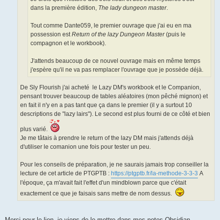
dans la première édition,
The lady dungeon master
.
Tout comme Dante059, le premier ouvrage que j'ai eu en ma
possession est
Return of the lazy Dungeon Master
(puis le
compagnon et le workbook).
J'attends beaucoup de ce nouvel ouvrage mais en même temps
j'espère qu'il ne va pas remplacer l'ouvrage que je possède déjà.
De Sly Flourish j'ai acheté le Lazy DM's workbook et le Companion,
pensant trouver beaucoup de tables aléatoires (mon pêché mignon) et
en fait il n'y en a pas tant que ça dans le premier (il y a surtout 10
descriptions de "lazy lairs"). Le second est plus fourni de ce côté et bien
plus varié.
Je me tâtais à prendre le return of the lazy DM mais j'attends déjà
d'utiliser le comanion une fois pour tester un peu.
Pour les conseils de préparation, je ne saurais jamais trop conseiller la
lecture de cet article de PTGPTB :
https://ptgptb.fr/la-methode-3-3-3
A
l'époque, ça m'avait fait l'effet d'un mindblown parce que c'était
exactement ce que je faisais sans mettre de nom dessus.
Merci pour le lien, je viens de le mettre dans mes notes Obsidian,