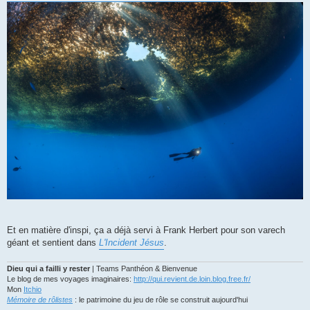
g
e
Et en matière d'inspi, ça a déjà servi à Frank Herbert pour son varech
géant et sentient dans
L'Incident Jésus
.
Dieu qui a failli y rester
| Teams Panthéon & Bienvenue
Le blog de mes voyages imaginaires:
http://qui.revient.de.loin.blog.free.fr/
Mon
Itchio
Mémoire de rôlistes
: le patrimoine du jeu de rôle se construit aujourd'hui