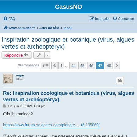
CasusNO
FAQ
Inscription
Connexion
www.casusno.fr
Jeux de rôle
Inspi
Inspiration zoologique et botanique (virus, algues
vertes et archéoptéryx)
Répondre
Page
47
sur
48
1
44
45
46
47
48
Précédent
Suivant
709 messages
…
rogre
RDieu
Re: Inspiration zoologique et botanique (virus, algues
vertes et archéoptéryx)
M
lun. juin 08, 2026 4:33 pm
e
s
Cthulhu malade?
s
a
g
https://www.futura-sciences.com/planete ... t8-135060/
e
"Depuis quelques années, une présence étrange s’étire en silence à la