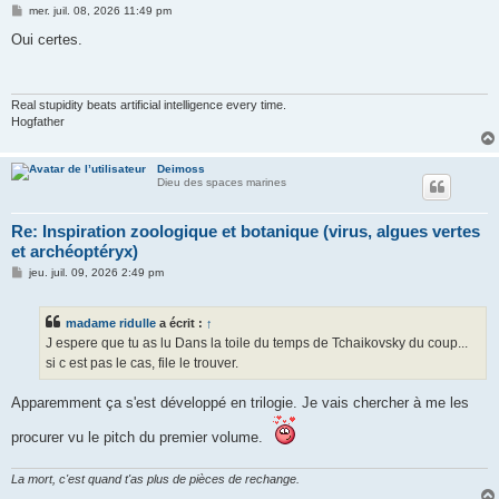
M
mer. juil. 08, 2026 11:49 pm
e
s
Oui certes.
s
a
g
e
Real stupidity beats artificial intelligence every time.
Hogfather
Deimoss
Dieu des spaces marines
Re: Inspiration zoologique et botanique (virus, algues vertes
et archéoptéryx)
M
jeu. juil. 09, 2026 2:49 pm
e
s
s
madame ridulle
a écrit :
↑
a
g
J espere que tu as lu Dans la toile du temps de Tchaikovsky du coup...
e
si c est pas le cas, file le trouver.
Apparemment ça s'est développé en trilogie. Je vais chercher à me les
procurer vu le pitch du premier volume.
La mort, c'est quand t'as plus de pièces de rechange.