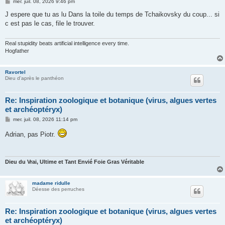
M
mer. juil. 08, 2026 9:46 pm
e
s
J espere que tu as lu Dans la toile du temps de Tchaikovsky du coup... si
s
c est pas le cas, file le trouver.
a
g
e
Real stupidity beats artificial intelligence every time.
Hogfather
Ravortel
Dieu d'après le panthéon
Re: Inspiration zoologique et botanique (virus, algues vertes
et archéoptéryx)
M
mer. juil. 08, 2026 11:14 pm
e
s
Adrian, pas Piotr.
s
a
g
e
Dieu du Vrai, Ultime et Tant Envié Foie Gras Véritable
madame ridulle
Déesse des perruches
Re: Inspiration zoologique et botanique (virus, algues vertes
et archéoptéryx)