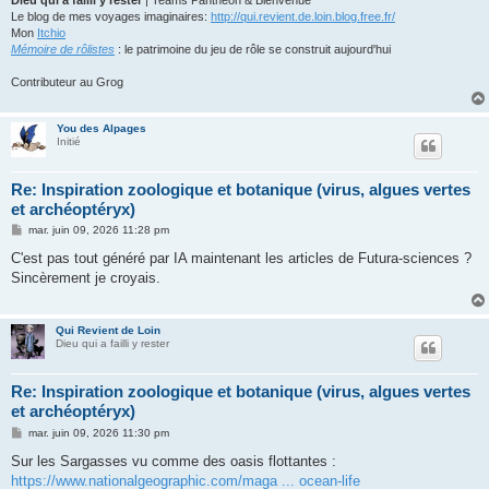
Le blog de mes voyages imaginaires:
http://qui.revient.de.loin.blog.free.fr/
Mon
Itchio
Mémoire de rôlistes
: le patrimoine du jeu de rôle se construit aujourd'hui
Contributeur au Grog
You des Alpages
Initié
Re: Inspiration zoologique et botanique (virus, algues vertes
et archéoptéryx)
M
mar. juin 09, 2026 11:28 pm
e
s
C'est pas tout généré par IA maintenant les articles de Futura-sciences ?
s
Sincèrement je croyais.
a
g
e
Qui Revient de Loin
Dieu qui a failli y rester
Re: Inspiration zoologique et botanique (virus, algues vertes
et archéoptéryx)
M
mar. juin 09, 2026 11:30 pm
e
s
Sur les Sargasses vu comme des oasis flottantes :
s
https://www.nationalgeographic.com/maga ... ocean-life
a