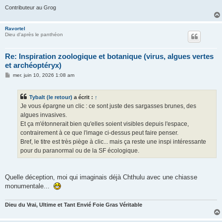
Contributeur au Grog
Ravortel
Dieu d'après le panthéon
Re: Inspiration zoologique et botanique (virus, algues vertes
et archéoptéryx)
M
mer. juin 10, 2026 1:08 am
e
s
s
Tybalt (le retour)
a écrit :
↑
a
g
Je vous épargne un clic : ce sont juste des sargasses brunes, des
e
algues invasives.
Et ça m'étonnerait bien qu'elles soient visibles depuis l'espace,
contrairement à ce que l'image ci-dessus peut faire penser.
Bref, le titre est très piège à clic... mais ça reste une inspi intéressante
pour du paranormal ou de la SF écologique.
Quelle déception, moi qui imaginais déjà Chthulu avec une chiasse
monumentale...
Dieu du Vrai, Ultime et Tant Envié Foie Gras Véritable