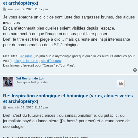
et archéoptéryx)
M
mar. juin 09, 2026 11:07 pm
e
s
Je vous épargne un clic : ce sont juste des sargasses brunes, des algues
s
invasives.
a
g
Et ça m'étonnerait bien qu'elles soient visibles depuis l'espace,
e
contrairement à ce que l'image ci-dessus peut faire penser.
Bref, le titre est très piège à clic... mais ça reste une inspi intéressante
pour du paranormal ou de la SF écologique.
Mes sites :
Kosmos
(un jdra sur la mythologie grecque qui a lu les auteurs antiques pour
vous) ;
blog de lectures
;
site d'écriture
.
Disclameur : j'ai écrit pour "Casus" et "Jdr Mag".
Qui Revient de Loin
Dieu qui a failli y rester
Re: Inspiration zoologique et botanique (virus, algues vertes
et archéoptéryx)
M
mar. juin 09, 2026 11:20 pm
e
s
Bref, c'est du futura-sciences : du sensationnalisme, du putaclic, du
s
journaliste payé au lance-pierre (j'ai bossé pour eux) et aucune once de
a
g
déontologie.
e
Dieu qui a failli y rester
| Teams Panthéon & Bienvenue