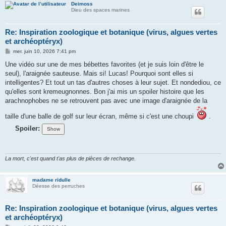
Deimoss
Dieu des spaces marines
Re: Inspiration zoologique et botanique (virus, algues vertes
et archéoptéryx)
M
mer. juin 10, 2026 7:41 pm
e
s
Une vidéo sur une de mes bébettes favorites (et je suis loin d'être le
s
seul), l'araignée sauteuse. Mais si! Lucas! Pourquoi sont elles si
a
g
intelligentes? Et tout un tas d'autres choses à leur sujet. Et nondediou, ce
e
qu'elles sont kremeugnonnes. Bon j'ai mis un spoiler histoire que les
arachnophobes ne se retrouvent pas avec une image d'araignée de la
taille d'une balle de golf sur leur écran, même si c'est une choupi
.
Spoiler:
La mort, c'est quand t'as plus de pièces de rechange.
madame ridulle
Déesse des perruches
Re: Inspiration zoologique et botanique (virus, algues vertes
et archéoptéryx)