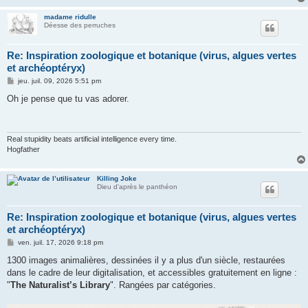
madame ridulle
Déesse des perruches
Re: Inspiration zoologique et botanique (virus, algues vertes
et archéoptéryx)
M
jeu. juil. 09, 2026 5:51 pm
e
s
Oh je pense que tu vas adorer.
s
a
g
e
Real stupidity beats artificial intelligence every time.
Hogfather
Killing Joke
Dieu d'après le panthéon
Re: Inspiration zoologique et botanique (virus, algues vertes
et archéoptéryx)
M
ven. juil. 17, 2026 9:18 pm
e
s
1300 images animalières, dessinées il y a plus d'un siècle, restaurées
s
dans le cadre de leur digitalisation, et accessibles gratuitement en ligne :
a
g
"
The Naturalist’s Library
". Rangées par catégories.
e