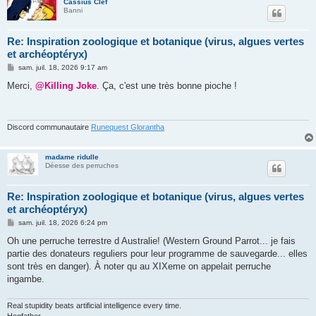
Cassius Clef
Banni
Re: Inspiration zoologique et botanique (virus, algues vertes
et archéoptéryx)
M
sam. juil. 18, 2026 9:17 am
e
s
Merci,
@Killing Joke
. Ça, c'est une très bonne pioche !
s
a
g
e
Discord communautaire
Runequest Glorantha
madame ridulle
Déesse des perruches
Re: Inspiration zoologique et botanique (virus, algues vertes
et archéoptéryx)
M
sam. juil. 18, 2026 6:24 pm
e
s
Oh une perruche terrestre d Australie! (Western Ground Parrot... je fais
s
partie des donateurs reguliers pour leur programme de sauvegarde... elles
a
g
sont très en danger). À noter qu au XIXeme on appelait perruche
e
ingambe.
Real stupidity beats artificial intelligence every time.
Hogfather