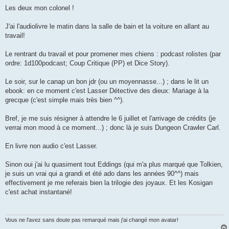
Les deux mon colonel !
J'ai l'audiolivre le matin dans la salle de bain et la voiture en allant au
travail!
Le rentrant du travail et pour promener mes chiens : podcast rolistes (par
ordre: 1d100podcast; Coup Critique (PP) et Dice Story).
Le soir, sur le canap un bon jdr (ou un moyennasse...) ; dans le lit un
ebook: en ce moment c'est Lasser Détective des dieux: Mariage à la
grecque (c'est simple mais très bien ^^).
Bref, je me suis résigner à attendre le 6 juillet et l'arrivage de crédits (je
verrai mon mood à ce moment...) ; donc là je suis Dungeon Crawler Carl.
En livre non audio c'est Lasser.
Sinon oui j'ai lu quasiment tout Eddings (qui m'a plus marqué que Tolkien,
je suis un vrai qui a grandi et été ado dans les années 90^^) mais
effectivement je me referais bien la trilogie des joyaux. Et les Kosigan
c'est achat instantané!
Vous ne l'avez sans doute pas remarqué mais j'ai changé mon avatar!