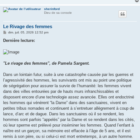
sherinford
Dieu de sa console
Le Rivage des femmes
M
dim. juil. 05, 2026 12:52 pm
e
s
Dernière lecture:
s
a
g
e
"Le rivage des femmes", de Pamela Sargent.
Dans un lointain futur, suite à une catastrophe causée par les guerres et
l’agressivité des hommes, les survivants ont mis au point une politique
de ségrégation pour assurer la survie de l’humanité: les femmes vivent
dans des villes entourées par de hauts murs infranchissables et
disposent encore d’une technologie assez avancée. Elles ont endoctriné
les hommes qui vénèrent “la Dame” dans des sanctuaires, vivent en
petites tribus nomades et continuent à s’entretuer allègrement à coup de
lance, d’arc et de dague. Dans les sanctuaires où il se rendent, les
hommes sont parfois “appelés” par la Dame et se rendent dans les cités,
où leur sperme est prélevé pour inséminer les femmes. Quand l’enfant à
naître est un garçon, sa mémoire est effacée à l’âge de 5 ans, et il est
remis à son père, ou si celui-ci est mort entretemps, à un autre homme.