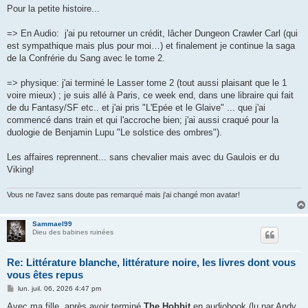
s
Pour la petite histoire...
s
a
g
=> En Audio: j'ai pu retourner un crédit, lâcher Dungeon Crawler Carl (qui
e
est sympathique mais plus pour moi…) et finalement je continue la saga
de la Confrérie du Sang avec le tome 2.
=> physique: j'ai terminé le Lasser tome 2 (tout aussi plaisant que le 1
voire mieux) ; je suis allé à Paris, ce week end, dans une libraire qui fait
de du Fantasy/SF etc.. et j'ai pris "L'Epée et le Glaive" ... que j'ai
commencé dans train et qui l'accroche bien; j'ai aussi craqué pour la
duologie de Benjamin Lupu "Le solstice des ombres").
Les affaires reprennent... sans chevalier mais avec du Gaulois er du
Viking!
Vous ne l'avez sans doute pas remarqué mais j'ai changé mon avatar!
Sammael99
Dieu des babines ruinées
Re: Littérature blanche, littérature noire, les livres dont vous
vous êtes repus
M
lun. juil. 06, 2026 4:47 pm
e
s
Avec ma fille, après avoir terminé
The Hobbit
en audiobook (lu par Andy