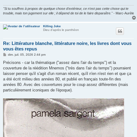
"Si tu souffres à propos de quelque chose d'extérieur, ce n'est pas cette chose qui te
trouble, mais ton jugement sur elle ; il dépend de toi de le faire disparaître."
- Marc-Aurèle
Killing Joke
Dieu d'après le panthéon
Re: Littérature blanche, littérature noire, les livres dont vous
vous êtes repus
M
dim. juil. 05, 2026 2:44 pm
e
s
Précisons - car la thématique ("assez dans l'air du temps") et la
s
couverture de la réédition Mnemos ("très dans l'air du temps") pourraient
a
g
laisser penser qu'il s'agit d'un roman récent, qu'il n'en n'est rien et que ça
e
a été écrit milieu des années 80, et publié en français toute-fin des
années 80. Avec des couvertures pour le coup assez différentes (mais
particulièrement iconiques de l'époque).