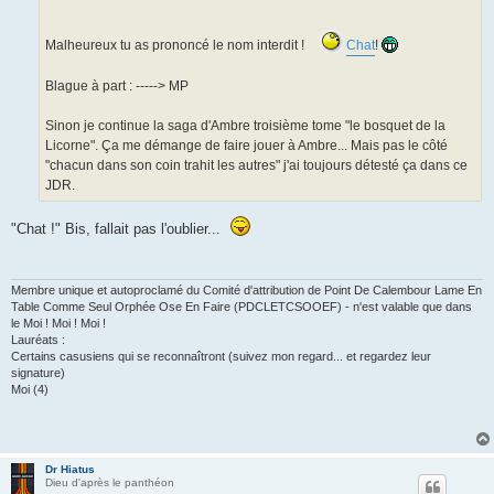
Malheureux tu as prononcé le nom interdit !
Chat
!
Blague à part : -----> MP
Sinon je continue la saga d'Ambre troisième tome "le bosquet de la
Licorne". Ça me démange de faire jouer à Ambre... Mais pas le côté
"chacun dans son coin trahit les autres" j'ai toujours détesté ça dans ce
JDR.
"Chat !" Bis, fallait pas l'oublier...
Membre unique et autoproclamé du Comité d'attribution de Point De Calembour Lame En
Table Comme Seul Orphée Ose En Faire (PDCLETCSOOEF) - n'est valable que dans
le Moi ! Moi ! Moi !
Lauréats :
Certains casusiens qui se reconnaîtront (suivez mon regard... et regardez leur
signature)
Moi (4)
Dr Hiatus
Dieu d'après le panthéon