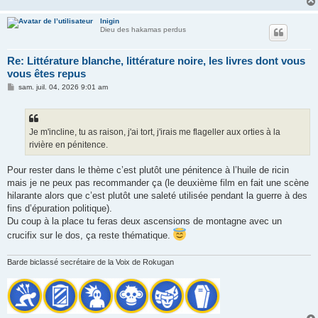
Inigin
Dieu des hakamas perdus
Re: Littérature blanche, littérature noire, les livres dont vous
vous êtes repus
M
sam. juil. 04, 2026 9:01 am
e
s
s
a
g
Je m'incline, tu as raison, j'ai tort, j'irais me flageller aux orties à la
e
rivière en pénitence.
Pour rester dans le thème c’est plutôt une pénitence à l’huile de ricin
mais je ne peux pas recommander ça (le deuxième film en fait une scène
hilarante alors que c’est plutôt une saleté utilisée pendant la guerre à des
fins d’épuration politique).
Du coup à la place tu feras deux ascensions de montagne avec un
crucifix sur le dos, ça reste thématique.
Barde biclassé secrétaire de la Voix de Rokugan