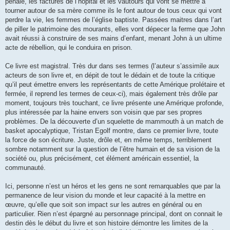
pénale, les factures de l’hôpital et les vautours qui vont se mettre à
tourner autour de sa mère comme ils le font autour de tous ceux qui vont
perdre la vie, les femmes de l’église baptiste. Passées maitres dans l’art
de piller le patrimoine des mourants, elles vont dépecer la ferme que John
avait réussi à construire de ses mains d’enfant, menant John à un ultime
acte de rébellion, qui le conduira en prison.
Ce livre est magistral. Très dur dans ses termes (l’auteur s’assimile aux
acteurs de son livre et, en dépit de tout le dédain et de toute la critique
qu’il peut émettre envers les représentants de cette Amérique prolétaire et
fermée, il reprend les termes de ceux-ci), mais également très drôle par
moment, toujours très touchant, ce livre présente une Amérique profonde,
plus intéressée par la haine envers son voisin que par ses propres
problèmes. De la découverte d’un squelette de mammouth à un match de
basket apocalyptique, Tristan Egolf montre, dans ce premier livre, toute
la force de son écriture. Juste, drôle et, en même temps, terriblement
sombre notamment sur la question de l’être humain et de sa vision de la
société ou, plus précisément, cet élément américain essentiel, la
communauté.
Ici, personne n’est un héros et les gens ne sont remarquables que par la
permanence de leur vision du monde et leur capacité à la mettre en
œuvre, qu’elle que soit son impact sur les autres en général ou en
particulier. Rien n’est épargné au personnage principal, dont on connait le
destin dès le début du livre et son histoire démontre les limites de la