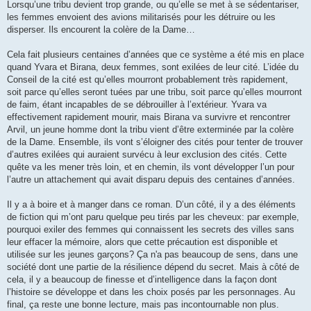
Lorsqu’une tribu devient trop grande, ou qu’elle se met à se sédentariser,
les femmes envoient des avions militarisés pour les détruire ou les
disperser. Ils encourent la colère de la Dame…
Cela fait plusieurs centaines d’années que ce système a été mis en place
quand Yvara et Birana, deux femmes, sont exilées de leur cité. L’idée du
Conseil de la cité est qu’elles mourront probablement très rapidement,
soit parce qu’elles seront tuées par une tribu, soit parce qu’elles mourront
de faim, étant incapables de se débrouiller à l’extérieur. Yvara va
effectivement rapidement mourir, mais Birana va survivre et rencontrer
Arvil, un jeune homme dont la tribu vient d’être exterminée par la colère
de la Dame. Ensemble, ils vont s’éloigner des cités pour tenter de trouver
d’autres exilées qui auraient survécu à leur exclusion des cités. Cette
quête va les mener très loin, et en chemin, ils vont développer l’un pour
l’autre un attachement qui avait disparu depuis des centaines d’années.
Il y a à boire et à manger dans ce roman. D’un côté, il y a des éléments
de fiction qui m’ont paru quelque peu tirés par les cheveux: par exemple,
pourquoi exiler des femmes qui connaissent les secrets des villes sans
leur effacer la mémoire, alors que cette précaution est disponible et
utilisée sur les jeunes garçons? Ça n'a pas beaucoup de sens, dans une
société dont une partie de la résilience dépend du secret. Mais à côté de
cela, il y a beaucoup de finesse et d’intelligence dans la façon dont
l’histoire se développe et dans les choix posés par les personnages. Au
final, ça reste une bonne lecture, mais pas incontournable non plus.