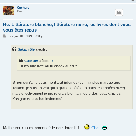
Cuchurv
Banni
Re: Littérature blanche, littérature noire, les livres dont vous
vous êtes repus
M
mer. juil. 01, 2026 3:23 pm
e
s
s
Sakagnôle
a écrit :
↑
a
g
e
Cuchurv
a écrit :
↑
Tu n'audio livre ou tu ebook aussi ?
Sinon oui j'ai lu quasiment tout Eddings (qui m'a plus marqué que
Tolkien, je suis un vrai qui a grandi et été ado dans les années 90^^)
mais effectivement je me referais bien la trilogie des joyaux. Et les
Kosigan c'est achat instantané!
Malheureux tu as prononcé le nom interdit !
Chat
!