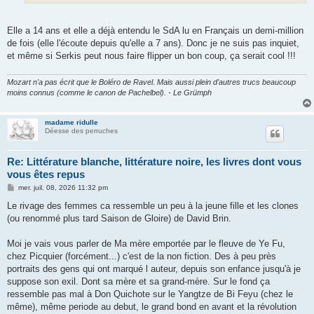
Elle a 14 ans et elle a déjà entendu le SdA lu en Français un demi-million
de fois (elle l'écoute depuis qu'elle a 7 ans). Donc je ne suis pas inquiet,
et même si Serkis peut nous faire flipper un bon coup, ça serait cool !!!
Mozart n'a pas écrit que le Boléro de Ravel. Mais aussi plein d'autres trucs beaucoup
moins connus (comme le canon de Pachelbel). - Le Grümph
madame ridulle
Déesse des perruches
Re: Littérature blanche, littérature noire, les livres dont vous
vous êtes repus
M
mer. juil. 08, 2026 11:32 pm
e
s
Le rivage des femmes ca ressemble un peu à la jeune fille et les clones
s
(ou renommé plus tard Saison de Gloire) de David Brin.
a
g
e
Moi je vais vous parler de Ma mère emportée par le fleuve de Ye Fu,
chez Picquier (forcément...) c'est de la non fiction. Des à peu près
portraits des gens qui ont marqué l auteur, depuis son enfance jusqu'à je
suppose son exil. Dont sa mère et sa grand-mère. Sur le fond ça
ressemble pas mal à Don Quichote sur le Yangtze de Bi Feyu (chez le
même), même periode au debut, le grand bond en avant et la révolution