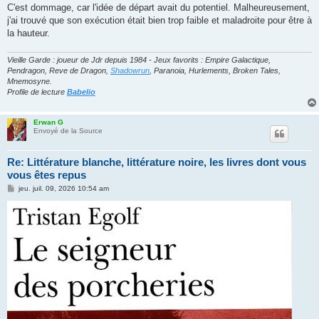
C'est dommage, car l'idée de départ avait du potentiel. Malheureusement,
j'ai trouvé que son exécution était bien trop faible et maladroite pour être à
la hauteur.
Vieille Garde : joueur de Jdr depuis 1984 - Jeux favorits : Empire Galactique,
Pendragon, Reve de Dragon,
Shadowrun
, Paranoia, Hurlements, Broken Tales,
Mnemosyne.
Profile de lecture
Babelio
Erwan G
Envoyé de la Source
Re: Littérature blanche, littérature noire, les livres dont vous
vous êtes repus
M
jeu. juil. 09, 2026 10:54 am
e
s
s
a
g
e