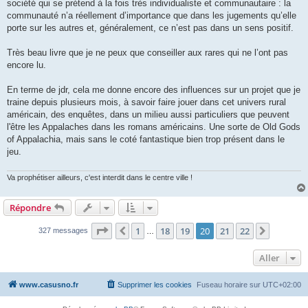
société qui se prétend à la fois très individualiste et communautaire : la
communauté n’a réellement d’importance que dans les jugements qu’elle
porte sur les autres et, généralement, ce n’est pas dans un sens positif.
Très beau livre que je ne peux que conseiller aux rares qui ne l’ont pas
encore lu.
En terme de jdr, cela me donne encore des influences sur un projet que je
traine depuis plusieurs mois, à savoir faire jouer dans cet univers rural
américain, des enquêtes, dans un milieu aussi particuliers que peuvent
l'être les Appalaches dans les romans américains. Une sorte de Old Gods
of Appalachia, mais sans le coté fantastique bien trop présent dans le
jeu.
Va prophétiser ailleurs, c'est interdit dans le centre ville !
Répondre
Page
20
sur
22
1
18
19
20
21
22
Précédent
Suivant
327 messages
…
Aller
www.casusno.fr
Supprimer les cookies
Fuseau horaire sur
UTC+02:00