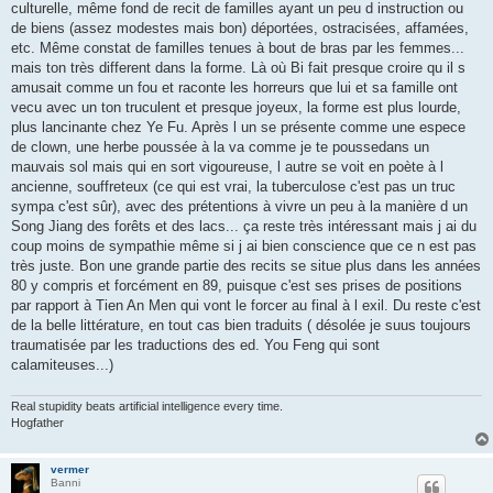
culturelle, même fond de recit de familles ayant un peu d instruction ou
de biens (assez modestes mais bon) déportées, ostracisées, affamées,
etc. Même constat de familles tenues à bout de bras par les femmes...
mais ton très different dans la forme. Là où Bi fait presque croire qu il s
amusait comme un fou et raconte les horreurs que lui et sa famille ont
vecu avec un ton truculent et presque joyeux, la forme est plus lourde,
plus lancinante chez Ye Fu. Après l un se présente comme une espece
de clown, une herbe poussée à la va comme je te poussedans un
mauvais sol mais qui en sort vigoureuse, l autre se voit en poète à l
ancienne, souffreteux (ce qui est vrai, la tuberculose c'est pas un truc
sympa c'est sûr), avec des prétentions à vivre un peu à la manière d un
Song Jiang des forêts et des lacs... ça reste très intéressant mais j ai du
coup moins de sympathie même si j ai bien conscience que ce n est pas
très juste. Bon une grande partie des recits se situe plus dans les années
80 y compris et forcément en 89, puisque c'est ses prises de positions
par rapport à Tien An Men qui vont le forcer au final à l exil. Du reste c'est
de la belle littérature, en tout cas bien traduits ( désolée je suus toujours
traumatisée par les traductions des ed. You Feng qui sont
calamiteuses...)
Real stupidity beats artificial intelligence every time.
Hogfather
vermer
Banni