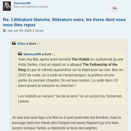
Sammael99
Dieu des babines ruinées
Re: Littérature blanche, littérature noire, les livres dont vous
vous êtes repus
M
mer. juil. 08, 2026 3:19 pm
e
s
s
Orlov
a écrit :
↑
a
g
e
Sammael99
a écrit :
↑
Avec ma fille, après avoir terminé
The Hobbit
en audiobook (lu par
Andy Serkis, c'est un régal) on a attaqué
The Fellowship of the
Ring
(lu par le même) aujourd'hui sur le trajet pour sa colo. Ben en
2h15 de route, on a juste eu l'avant-propos, la préface et une
partie du premier chapitre. On est pas rendus. La suite dans 10
jours quand je retourne la chercher !
Les hobbits en version "sel de la terre" on un accent du Somerset,
j'adore.
Je sais pas quel âge a ta fille ou à quel point elle est émotive, mais le
passage dans les Hauts des Galgals est assez flippant (ça m'a bien
surpris lorsque Serkis a interprété le boss des wights).