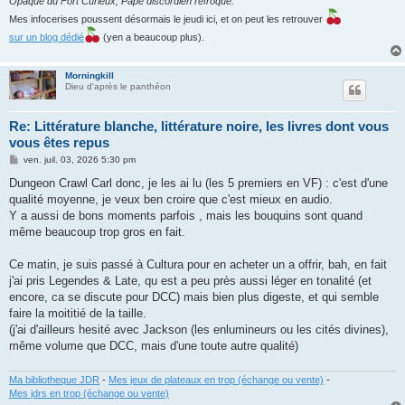
Opaque du Fort Curieux, Pape discordien refroqué.
Mes infocerises poussent désormais le jeudi ici, et on peut les retrouver
sur un blog dédié
(yen a beaucoup plus).
Morningkill
Dieu d'après le panthéon
Re: Littérature blanche, littérature noire, les livres dont vous
vous êtes repus
M
ven. juil. 03, 2026 5:30 pm
e
s
Dungeon Crawl Carl donc, je les ai lu (les 5 premiers en VF) : c'est d'une
s
qualité moyenne, je veux ben croire que c'est mieux en audio.
a
g
Y a aussi de bons moments parfois , mais les bouquins sont quand
e
même beaucoup trop gros en fait.
Ce matin, je suis passé à Cultura pour en acheter un a offrir, bah, en fait
j'ai pris Legendes & Late, qu est a peu près aussi léger en tonalité (et
encore, ca se discute pour DCC) mais bien plus digeste, et qui semble
faire la moititié de la taille.
(j'ai d'ailleurs hesité avec Jackson (les enlumineurs ou les cités divines),
même volume que DCC, mais d'une toute autre qualité)
Ma bibliotheque JDR
-
Mes jeux de plateaux en trop (échange ou vente)
-
Mes jdrs en trop (échange ou vente)