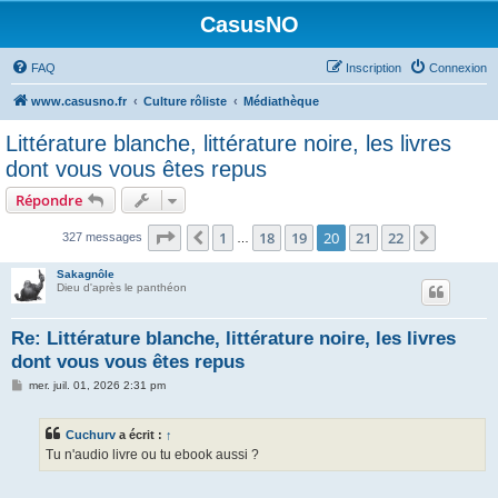
CasusNO
FAQ
Inscription
Connexion
www.casusno.fr
Culture rôliste
Médiathèque
Littérature blanche, littérature noire, les livres
dont vous vous êtes repus
Répondre
Page
20
sur
22
1
18
19
20
21
22
Précédent
Suivant
327 messages
…
Sakagnôle
Dieu d'après le panthéon
Re: Littérature blanche, littérature noire, les livres
dont vous vous êtes repus
M
mer. juil. 01, 2026 2:31 pm
e
s
s
Cuchurv
a écrit :
↑
a
g
Tu n'audio livre ou tu ebook aussi ?
e