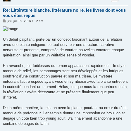
Re: Littérature blanche, littérature noire, les livres dont vous
vous êtes repus
M
jeu. juil. 09, 2026 1:22 am
e
s
s
a
g
Un début palpitant, porté par un concept fascinant autour de la relation
e
avec une plante indigène. Le tout servi par une structure narrative
nerveuse et prenante, composée de courtes nouvelles couvrant chaque
génération, ainsi que par un véritable sense of wonder.
En revanche, les faiblesses du roman apparaissent rapidement : le style
manque de relief, les personnages sont peu développés et les intrigues
souffrent d'une construction pauvre et non maîtrisée. Le mystère
entourant l'autre espèce ayant vécu en symbiose avec la plante entretient
la curiosité pendant un moment. Hélas, lorsque nous la rencontrons enfin,
la révélation s'avère décevante et ne présente finalement que peu
d'intérêt.
De la même manière, la relation avec la plante, pourtant au cœur du récit,
manque de profondeur. L'ensemble donne une impression de brouillon et
dégage un côté bien trop young adult. J'ai finalement abandonné à une
centaine de pages de la fin.