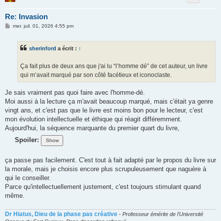
Re: Invasion
M
mer. juil. 01, 2026 4:55 pm
e
s
s
sherinford
a écrit :
↑
a
g
e
Ça fait plus de deux ans que j'ai lu “l’homme dé” de cet auteur, un livre
qui m’avait marqué par son côté facétieux et iconoclaste.
Je sais vraiment pas quoi faire avec l'homme-dé.
Moi aussi à la lecture ça m'avait beaucoup marqué, mais c'était ya genre
vingt ans, et c'est pas que le livre est moins bon pour le lecteur, c'est
mon évolution intellectuelle et éthique qui réagit différemment.
Aujourd'hui, la séquence marquante du premier quart du livre,
Spoiler:
ça passe pas facilement. C'est tout à fait adapté par le propos du livre sur
la morale, mais je choisis encore plus scrupuleusement que naguère à
qui le conseiller.
Parce qu'intellectuellement justement, c'est toujours stimulant quand
même.
Dr Hiatus, Dieu de la phase pas créative
-
Professeur émérite de l'Université