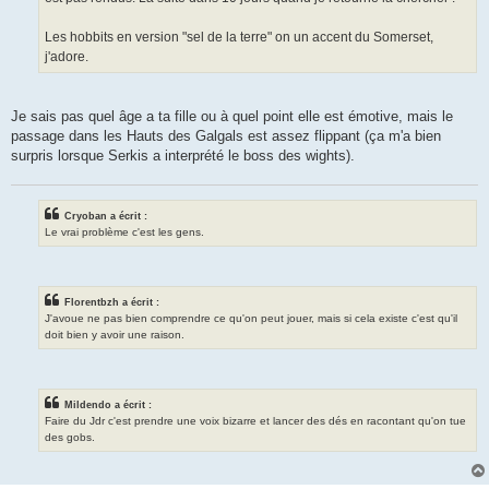
Les hobbits en version "sel de la terre" on un accent du Somerset,
j'adore.
Je sais pas quel âge a ta fille ou à quel point elle est émotive, mais le
passage dans les Hauts des Galgals est assez flippant (ça m'a bien
surpris lorsque Serkis a interprété le boss des wights).
Cryoban a écrit :
Le vrai problème c'est les gens.
Florentbzh a écrit :
J'avoue ne pas bien comprendre ce qu'on peut jouer, mais si cela existe c'est qu'il
doit bien y avoir une raison.
Mildendo a écrit :
Faire du Jdr c'est prendre une voix bizarre et lancer des dés en racontant qu'on tue
des gobs.