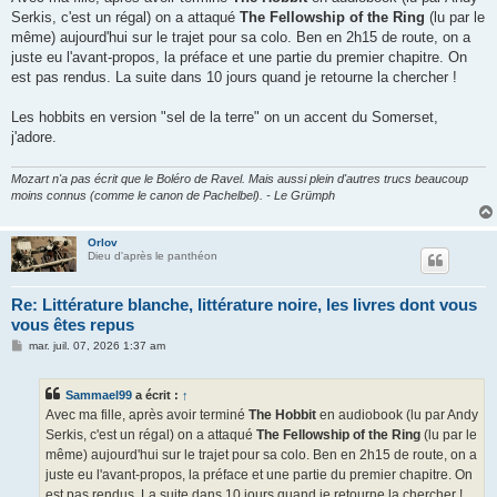
s
Serkis, c'est un régal) on a attaqué
The Fellowship of the Ring
(lu par le
a
g
même) aujourd'hui sur le trajet pour sa colo. Ben en 2h15 de route, on a
e
juste eu l'avant-propos, la préface et une partie du premier chapitre. On
est pas rendus. La suite dans 10 jours quand je retourne la chercher !
Les hobbits en version "sel de la terre" on un accent du Somerset,
j'adore.
Mozart n'a pas écrit que le Boléro de Ravel. Mais aussi plein d'autres trucs beaucoup
moins connus (comme le canon de Pachelbel). - Le Grümph
Orlov
Dieu d'après le panthéon
Re: Littérature blanche, littérature noire, les livres dont vous
vous êtes repus
M
mar. juil. 07, 2026 1:37 am
e
s
s
Sammael99
a écrit :
↑
a
g
Avec ma fille, après avoir terminé
The Hobbit
en audiobook (lu par Andy
e
Serkis, c'est un régal) on a attaqué
The Fellowship of the Ring
(lu par le
même) aujourd'hui sur le trajet pour sa colo. Ben en 2h15 de route, on a
juste eu l'avant-propos, la préface et une partie du premier chapitre. On
est pas rendus. La suite dans 10 jours quand je retourne la chercher !