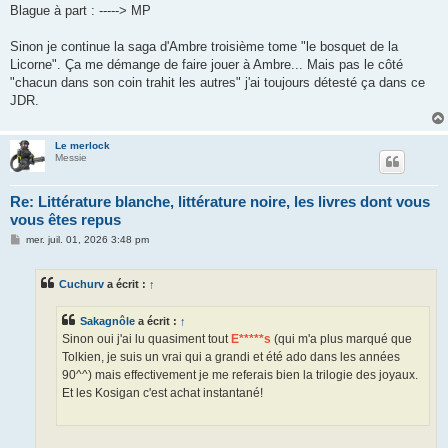
Blague à part : -----> MP
Sinon je continue la saga d'Ambre troisième tome "le bosquet de la
Licorne". Ça me démange de faire jouer à Ambre... Mais pas le côté
"chacun dans son coin trahit les autres" j'ai toujours détesté ça dans ce
JDR.
Le merlock
Messie
Re: Littérature blanche, littérature noire, les livres dont vous
vous êtes repus
M
mer. juil. 01, 2026 3:48 pm
e
s
s
Cuchurv
a écrit :
↑
a
g
e
Sakagnôle
a écrit :
↑
Sinon oui j'ai lu quasiment tout
E*****s
(qui m'a plus marqué que
Tolkien, je suis un vrai qui a grandi et été ado dans les années
90^^) mais effectivement je me referais bien la trilogie des joyaux.
Et les Kosigan c'est achat instantané!