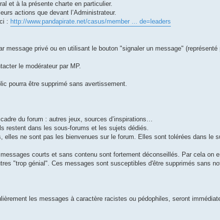
al et à la présente charte en particulier.
leurs actions que devant l’Administrateur.
ci :
http://www.pandapirate.net/casus/member ... de=leaders
ar message privé ou en utilisant le bouton "signaler un message" (représenté 
tacter le modérateur par MP.
ic pourra être supprimé sans avertissement.
e cadre du forum : autres jeux, sources d’inspirations…
ils restent dans les sous-forums et les sujets dédiés.
 elles ne sont pas les bienvenues sur le forum. Elles sont tolérées dans le su
 les messages courts et sans contenu sont fortement déconseillés. Par cela on
res "trop génial". Ces messages sont susceptibles d'être supprimés sans noti
iculièrement les messages à caractère racistes ou pédophiles, seront immédi