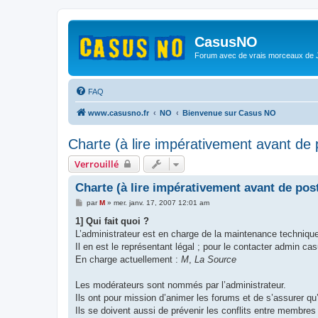
CasusNO
Forum avec de vrais morceaux de
FAQ
www.casusno.fr
NO
Bienvenue sur Casus NO
Charte (à lire impérativement avant de 
Verrouillé
Charte (à lire impérativement avant de pos
M
par
M
»
mer. janv. 17, 2007 12:01 am
e
s
1] Qui fait quoi ?
s
L’administrateur est en charge de la maintenance techniqu
a
g
Il en est le représentant légal ; pour le contacter admin ca
e
En charge actuellement :
M
,
La Source
Les modérateurs sont nommés par l’administrateur.
Ils ont pour mission d’animer les forums et de s’assurer qu’i
Ils se doivent aussi de prévenir les conflits entre membres