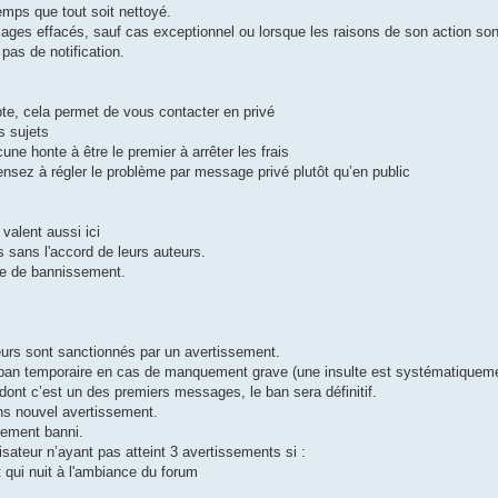
temps que tout soit nettoyé.
ges effacés, sauf cas exceptionnel ou lorsque les raisons de son action son
 pas de notification.
te, cela permet de vous contacter en privé
s sujets
cune honte à être le premier à arrêter les frais
pensez à régler le problème par message privé plutôt qu’en public
 valent aussi ici
s sans l'accord de leurs auteurs.
ble de bannissement.
urs sont sanctionnés par un avertissement.
 un ban temporaire en cas de manquement grave (une insulte est systématiqu
dont c’est un des premiers messages, le ban sera définitif.
ns nouvel avertissement.
uement banni.
lisateur n’ayant pas atteint 3 avertissements si :
 qui nuit à l'ambiance du forum