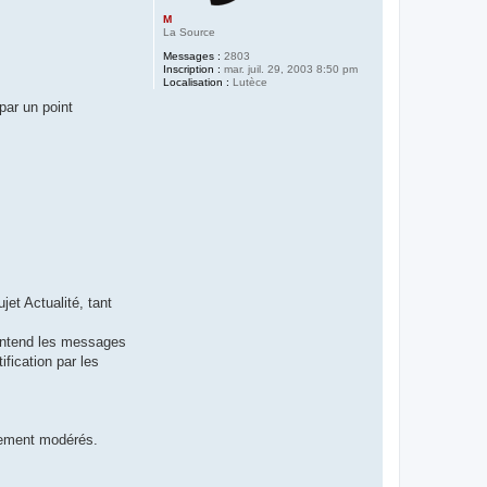
M
La Source
Messages :
2803
Inscription :
mar. juil. 29, 2003 8:50 pm
Localisation :
Lutèce
par un point
jet Actualité, tant
 entend les messages
fication par les
atement modérés.