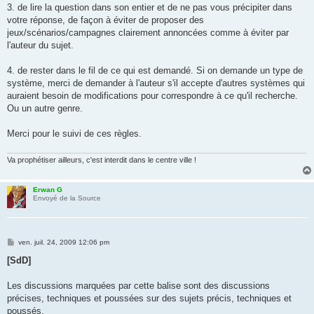
3. de lire la question dans son entier et de ne pas vous précipiter dans
votre réponse, de façon à éviter de proposer des
jeux/scénarios/campagnes clairement annoncées comme à éviter par
l'auteur du sujet.
4. de rester dans le fil de ce qui est demandé. Si on demande un type de
système, merci de demander à l'auteur s'il accepte d'autres systèmes qui
auraient besoin de modifications pour correspondre à ce qu'il recherche.
Ou un autre genre.
Merci pour le suivi de ces règles.
Va prophétiser ailleurs, c'est interdit dans le centre ville !
Erwan G
Envoyé de la Source
M
ven. juil. 24, 2009 12:06 pm
e
s
[SdD]
s
a
g
Les discussions marquées par cette balise sont des discussions
e
précises, techniques et poussées sur des sujets précis, techniques et
poussés.