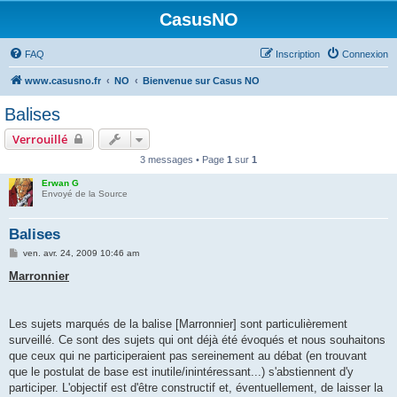
CasusNO
FAQ
Inscription
Connexion
www.casusno.fr
NO
Bienvenue sur Casus NO
Balises
Verrouillé
3 messages • Page
1
sur
1
Erwan G
Envoyé de la Source
Balises
M
ven. avr. 24, 2009 10:46 am
e
s
Marronnier
s
a
g
e
Les sujets marqués de la balise [Marronnier] sont particulièrement
surveillé. Ce sont des sujets qui ont déjà été évoqués et nous souhaitons
que ceux qui ne participeraient pas sereinement au débat (en trouvant
que le postulat de base est inutile/inintéressant...) s'abstiennent d'y
participer. L'objectif est d'être constructif et, éventuellement, de laisser la