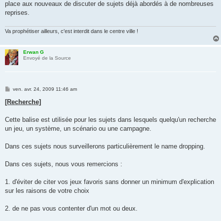
place aux nouveaux de discuter de sujets déjà abordés à de nombreuses
reprises.
Va prophétiser ailleurs, c'est interdit dans le centre ville !
Erwan G
Envoyé de la Source
M
ven. avr. 24, 2009 11:46 am
e
s
[Recherche]
s
a
g
Cette balise est utilisée pour les sujets dans lesquels quelqu'un recherche
e
un jeu, un système, un scénario ou une campagne.
Dans ces sujets nous surveillerons particulièrement le name dropping.
Dans ces sujets, nous vous remercions :
1. d'éviter de citer vos jeux favoris sans donner un minimum d'explication
sur les raisons de votre choix
2. de ne pas vous contenter d'un mot ou deux.