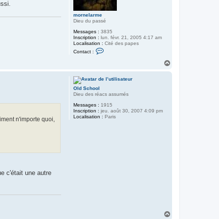
ssi.
mornelarme
Dieu du passé
Messages :
3835
Inscription :
lun. févr. 21, 2005 4:17 am
Localisation :
Cité des papes
C
Contact :
o
n
H
t
a
a
u
c
t
t
Old School
e
Dieu des réacs assumés
r
m
Messages :
1915
o
Inscription :
jeu. août 30, 2007 4:09 pm
r
Localisation :
Paris
iment n'importe quoi,
n
e
l
a
r
m
e
e c'était une autre
H