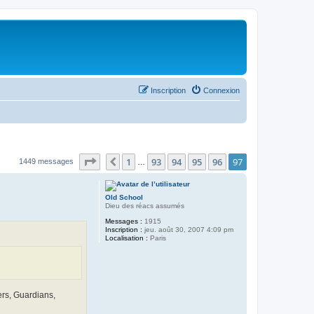
Inscription
Connexion
Page
97
sur
97
1
93
94
95
96
97
Précédent
1449 messages
…
Old School
Dieu des réacs assumés
Messages :
1915
Inscription :
jeu. août 30, 2007 4:09 pm
Localisation :
Paris
rs, Guardians,