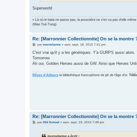
Superworld
« Là où le balai ne passe pas, la poussière ne s'en va pas d'elle même
(Mao Tsé-Tung)
Re: [Marronnier Collectionnite] On se la montre 
M
par
mornelarme
»
sam. sept. 18, 2010 7:41 pm
e
s
C'est vrai qu'il y a les génériques. Y'a GURPS aussi alors
s
Tomorrow.
a
g
Ah oui, Golden Heroes aussi de GW. Ainsi que Heroes Unlim
e
Rêves d'Ailleurs
la bibliothèque francophone de jdr de l'âge d'or.
Télé
Re: [Marronnier Collectionnite] On se la montre 
M
par
Old School
»
sam. sept. 18, 2010 7:48 pm
e
s
s
mornelarme a écrit :
a