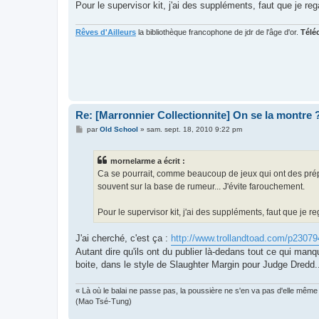
Pour le supervisor kit, j'ai des suppléments, faut que je re
Rêves d'Ailleurs
la bibliothèque francophone de jdr de l'âge d'or.
Télé
Re: [Marronnier Collectionnite] On se la montre 
M
par
Old School
»
sam. sept. 18, 2010 9:22 pm
e
s
s
mornelarme a écrit :
a
g
Ca se pourrait, comme beaucoup de jeux qui ont des prépu
e
souvent sur la base de rumeur... J'évite farouchement.
Pour le supervisor kit, j'ai des suppléments, faut que je r
J'ai cherché, c'est ça :
http://www.trollandtoad.com/p23079
Autant dire qu'ils ont du publier là-dedans tout ce qui manq
boite, dans le style de Slaughter Margin pour Judge Dredd.
« Là où le balai ne passe pas, la poussière ne s'en va pas d'elle même
(Mao Tsé-Tung)