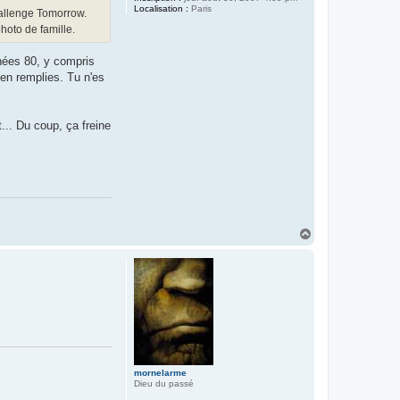
r
Localisation :
Paris
hallenge Tomorrow.
n
e
hoto de famille.
l
a
r
nées 80, y compris
m
ien remplies. Tu n'es
e
... Du coup, ça freine
H
a
u
t
mornelarme
Dieu du passé