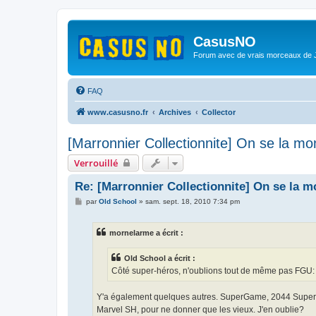
CasusNO
Forum avec de vrais morceaux de
FAQ
www.casusno.fr
Archives
Collector
[Marronnier Collectionnite] On se la mo
Verrouillé
Re: [Marronnier Collectionnite] On se la m
M
par
Old School
»
sam. sept. 18, 2010 7:34 pm
e
s
s
mornelarme a écrit :
a
g
e
Old School a écrit :
Côté super-héros, n'oublions tout de même pas FGU:
Y'a également quelques autres. SuperGame, 2044 SuperH
Marvel SH, pour ne donner que les vieux. J'en oublie?