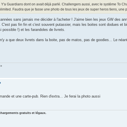
s. Y'a Guardians dont on avait déjà parlé. Challengers aussi, avec le système To C
mited. Faudra que je fasse une photo de tous les jeux de super heros tiens, une p
 années sans jamais me décider à l'acheter ! J'aime bien les jeux GW des an
'est pas fin fin et c'est souvent putassier, mais les boites sont dodues et b
possible !) et les farandoles de livrets.
n'y a que deux livrets dans la boite, pas de matos, pas de goodies... Le néant
 »
?
ande et une carte-pub. Rien d'extra... Je ferai la photo aussi
chargements gratuits et légaux.