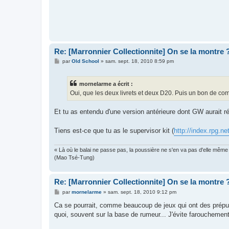
Re: [Marronnier Collectionnite] On se la montre 
M
par
Old School
»
sam. sept. 18, 2010 8:59 pm
e
s
s
mornelarme a écrit :
a
g
Oui, que les deux livrets et deux D20. Puis un bon de com
e
Et tu as entendu d'une version antérieure dont GW aurait réc
Tiens est-ce que tu as le supervisor kit (
http://index.rpg.n
« Là où le balai ne passe pas, la poussière ne s'en va pas d'elle même
(Mao Tsé-Tung)
Re: [Marronnier Collectionnite] On se la montre 
M
par
mornelarme
»
sam. sept. 18, 2010 9:12 pm
e
s
Ca se pourrait, comme beaucoup de jeux qui ont des prépub
s
quoi, souvent sur la base de rumeur... J'évite farouchement
a
g
e