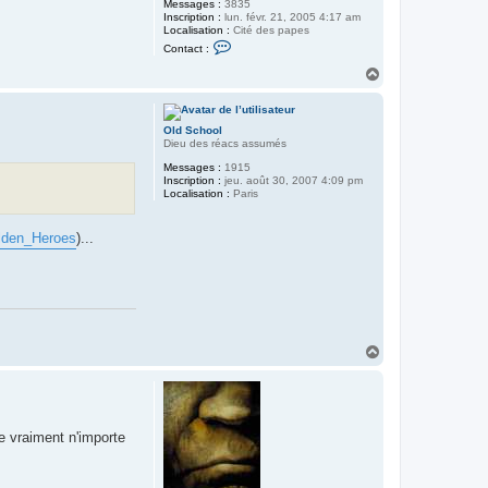
Messages :
3835
Inscription :
lun. févr. 21, 2005 4:17 am
Localisation :
Cité des papes
C
Contact :
o
n
H
t
a
a
u
c
t
t
Old School
e
Dieu des réacs assumés
r
m
Messages :
1915
o
Inscription :
jeu. août 30, 2007 4:09 pm
r
Localisation :
Paris
n
e
l
olden_Heroes
)...
a
r
m
e
H
a
u
t
e vraiment n'importe