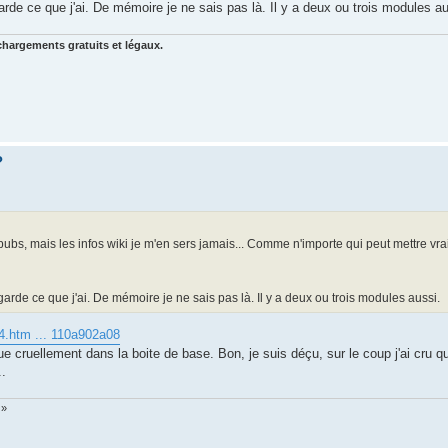
garde ce que j'ai. De mémoire je ne sais pas là. Il y a deux ou trois modules au
chargements gratuits et légaux.
?
bs, mais les infos wiki je m'en sers jamais... Comme n'importe qui peut mettre vra
egarde ce que j'ai. De mémoire je ne sais pas là. Il y a deux ou trois modules aussi.
4.htm ... 110a902a08
ue cruellement dans la boite de base. Bon, je suis déçu, sur le coup j'ai cru qu
..
 »