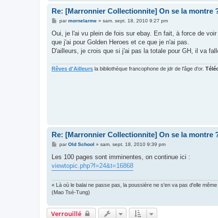
Re: [Marronnier Collectionnite] On se la montre 
M
par
mornelarme
»
sam. sept. 18, 2010 9:27 pm
e
s
Oui, je l'ai vu plein de fois sur ebay. En fait, à force de v
s
que j'ai pour Golden Heroes et ce que je n'ai pas.
a
g
D'ailleurs, je crois que si j'ai pas la totale pour GH, il va 
e
Rêves d'Ailleurs
la bibliothèque francophone de jdr de l'âge d'or.
Télé
Re: [Marronnier Collectionnite] On se la montre 
M
par
Old School
»
sam. sept. 18, 2010 9:39 pm
e
s
Les 100 pages sont imminentes, on continue ici :
s
viewtopic.php?f=24&t=16868
a
g
e
« Là où le balai ne passe pas, la poussière ne s'en va pas d'elle même
(Mao Tsé-Tung)
Verrouillé