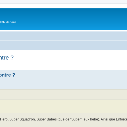
 JDR dedans.
ntre ?
ontre ?
ero, Super Squadron, Super Babes (que de "Super" jeux héhé). Ainsi que Enforce