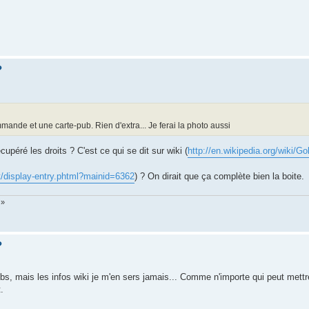
?
mande et une carte-pub. Rien d'extra... Je ferai la photo aussi
upéré les droits ? C'est ce qui se dit sur wiki (
http://en.wikipedia.org/wiki/G
et/display-entry.phtml?mainid=6362
) ? On dirait que ça complète bien la boite.
 »
?
s, mais les infos wiki je m'en sers jamais... Comme n'importe qui peut mettr
.