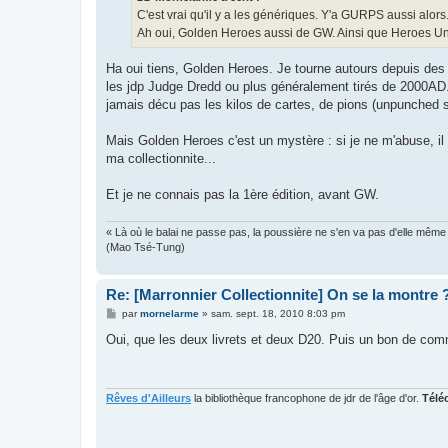
g
C'est vrai qu'il y a les génériques. Y'a GURPS aussi alor
e
Ah oui, Golden Heroes aussi de GW. Ainsi que Heroes Unli
Ha oui tiens, Golden Heroes. Je tourne autours depuis des
les jdp Judge Dredd ou plus généralement tirés de 2000AD. C
jamais décu pas les kilos de cartes, de pions (unpunched si 
Mais Golden Heroes c'est un mystère : si je ne m'abuse, il 
ma collectionnite...
Et je ne connais pas la 1ère édition, avant GW.
« Là où le balai ne passe pas, la poussière ne s'en va pas d'elle même
(Mao Tsé-Tung)
Re: [Marronnier Collectionnite] On se la montre 
M
par
mornelarme
»
sam. sept. 18, 2010 8:03 pm
e
s
Oui, que les deux livrets et deux D20. Puis un bon de comm
s
a
g
e
Rêves d'Ailleurs
la bibliothèque francophone de jdr de l'âge d'or.
Télé