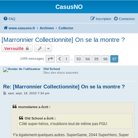
CasusNO
FAQ
Inscription
Connexion
www.casusno.fr
Archives
Collector
[Marronnier Collectionnite] On se la montre ?
Verrouillé
Page
97
sur
97
1
93
94
95
96
97
Précédent
1449 messages
…
Old School
Dieu des réacs assumés
Re: [Marronnier Collectionnite] On se la montre ?
M
sam. sept. 18, 2010 7:34 pm
e
s
s
mornelarme a écrit :
a
g
e
Old School a écrit :
Côté super-héros, n'oublions tout de même pas FGU:
Y'a également quelques autres. SuperGame, 2044 SuperHero, Super