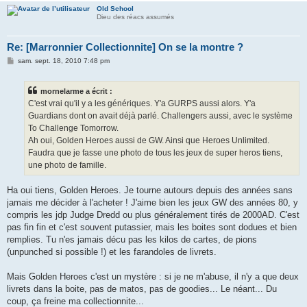
Old School
Dieu des réacs assumés
Re: [Marronnier Collectionnite] On se la montre ?
M
sam. sept. 18, 2010 7:48 pm
e
s
s
mornelarme a écrit :
a
g
C'est vrai qu'il y a les génériques. Y'a GURPS aussi alors. Y'a
e
Guardians dont on avait déjà parlé. Challengers aussi, avec le système
To Challenge Tomorrow.
Ah oui, Golden Heroes aussi de GW. Ainsi que Heroes Unlimited.
Faudra que je fasse une photo de tous les jeux de super heros tiens,
une photo de famille.
Ha oui tiens, Golden Heroes. Je tourne autours depuis des années sans
jamais me décider à l'acheter ! J'aime bien les jeux GW des années 80, y
compris les jdp Judge Dredd ou plus généralement tirés de 2000AD. C'est
pas fin fin et c'est souvent putassier, mais les boites sont dodues et bien
remplies. Tu n'es jamais décu pas les kilos de cartes, de pions
(unpunched si possible !) et les farandoles de livrets.
Mais Golden Heroes c'est un mystère : si je ne m'abuse, il n'y a que deux
livrets dans la boite, pas de matos, pas de goodies... Le néant... Du
coup, ça freine ma collectionnite...