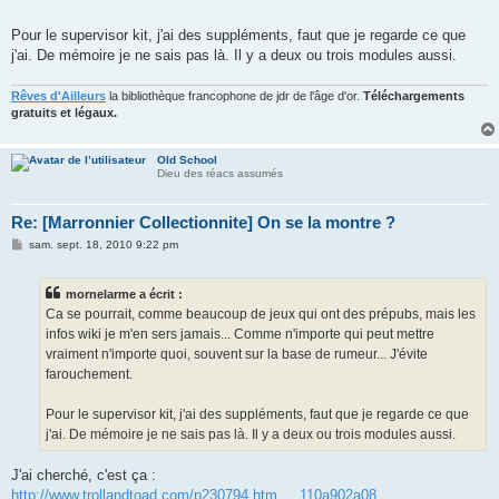
Pour le supervisor kit, j'ai des suppléments, faut que je regarde ce que
j'ai. De mémoire je ne sais pas là. Il y a deux ou trois modules aussi.
Rêves d'Ailleurs
la bibliothèque francophone de jdr de l'âge d'or.
Téléchargements
gratuits et légaux.
Old School
Dieu des réacs assumés
Re: [Marronnier Collectionnite] On se la montre ?
M
sam. sept. 18, 2010 9:22 pm
e
s
s
mornelarme a écrit :
a
g
Ca se pourrait, comme beaucoup de jeux qui ont des prépubs, mais les
e
infos wiki je m'en sers jamais... Comme n'importe qui peut mettre
vraiment n'importe quoi, souvent sur la base de rumeur... J'évite
farouchement.
Pour le supervisor kit, j'ai des suppléments, faut que je regarde ce que
j'ai. De mémoire je ne sais pas là. Il y a deux ou trois modules aussi.
J'ai cherché, c'est ça :
http://www.trollandtoad.com/p230794.htm ... 110a902a08