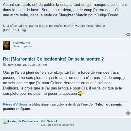
Autant dire qu'ils ont du publier là-dedans tout ce qui manque cruellement
dans la boite de base. Bon, je suis déçu, sur le coup j'ai cru que c'était
une autre boite, dans le style de Slaughter Margin pour Judge Dredd...
« Là où le balai ne passe pas, la poussière ne s'en va pas d'elle même »
(Mao Tsé-Tung)
mornelarme
Dieu du passé
Re: [Marronnier Collectionnite] On se la montre ?
M
sam. sept. 18, 2010 9:27 pm
e
s
Oui, je l'ai vu plein de fois sur ebay. En fait, à force de voir des trucs
s
passer, tu ne sais plus ce que tu as et ce que tu n'as pas. Là du coup, je
a
g
ne sais pas ce que j'ai pour Golden Heroes et ce que je n'ai pas.
e
D'ailleurs, je crois que si j'ai pas la totale pour GH, il va falloir que je le
complète pour ne plus me poser la question
Rêves d'Ailleurs
la bibliothèque francophone de jdr de l'âge d'or.
Téléchargements
gratuits et légaux.
Old School
Dieu des réacs assumés