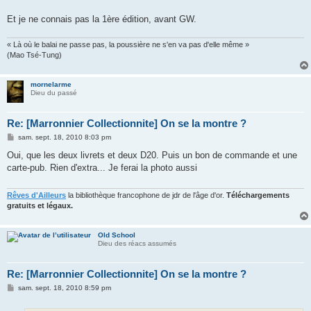
Et je ne connais pas la 1ère édition, avant GW.
« Là où le balai ne passe pas, la poussière ne s'en va pas d'elle même »
(Mao Tsé-Tung)
mornelarme
Dieu du passé
Re: [Marronnier Collectionnite] On se la montre ?
M
sam. sept. 18, 2010 8:03 pm
e
s
Oui, que les deux livrets et deux D20. Puis un bon de commande et une
s
carte-pub. Rien d'extra... Je ferai la photo aussi
a
g
e
Rêves d'Ailleurs
la bibliothèque francophone de jdr de l'âge d'or.
Téléchargements
gratuits et légaux.
Old School
Dieu des réacs assumés
Re: [Marronnier Collectionnite] On se la montre ?
M
sam. sept. 18, 2010 8:59 pm
e
s