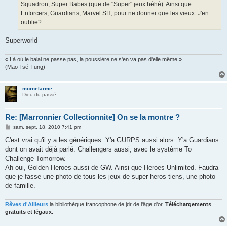
Squadron, Super Babes (que de "Super" jeux héhé). Ainsi que
Enforcers, Guardians, Marvel SH, pour ne donner que les vieux. J'en
oublie?
Superworld
« Là où le balai ne passe pas, la poussière ne s'en va pas d'elle même »
(Mao Tsé-Tung)
mornelarme
Dieu du passé
Re: [Marronnier Collectionnite] On se la montre ?
M
sam. sept. 18, 2010 7:41 pm
e
s
C'est vrai qu'il y a les génériques. Y'a GURPS aussi alors. Y'a Guardians
s
dont on avait déjà parlé. Challengers aussi, avec le système To
a
g
Challenge Tomorrow.
e
Ah oui, Golden Heroes aussi de GW. Ainsi que Heroes Unlimited. Faudra
que je fasse une photo de tous les jeux de super heros tiens, une photo
de famille.
Rêves d'Ailleurs
la bibliothèque francophone de jdr de l'âge d'or.
Téléchargements
gratuits et légaux.