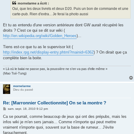
s
mornelarme a écrit :
a
g
Oui, que les deux livrets et deux D20. Puis un bon de commande et une
e
carte-pub. Rien d'extra... Je ferai la photo aussi
Et tu as entendu d'une version antérieure dont GW aurait récupéré les
droits ? C'est ce qui se dit sur wiki (
http://en.wikipedia.org/wiki/Golden_Heroes
)...
Tiens est-ce que tu as le supervisor kit (
http://index.rpg.net/display-entry.phtml?mainid=6362
) ? On dirait que ça
complète bien la boite.
« Là où le balai ne passe pas, la poussière ne s'en va pas d'elle même »
(Mao Tsé-Tung)
mornelarme
Dieu du passé
Re: [Marronnier Collectionnite] On se la montre ?
M
sam. sept. 18, 2010 9:12 pm
e
s
Ca se pourrait, comme beaucoup de jeux qui ont des prépubs, mais les
s
infos wiki je m'en sers jamais... Comme n'importe qui peut mettre
a
g
vraiment n'importe quoi, souvent sur la base de rumeur... J'évite
e
farouchement.