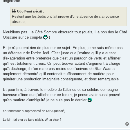
angélisme
Udo Femi a écrit :
Restent que les Jedis ont fait preuve d'une absence de clairvoyance
absolue,
N'oublions pas : le Côté Sombre obscurcit tout (ouais, il a bon dos le Côté
Obscure sur ce coup-là
)
Et je n'ajouterai rien de plus sur ce sujet. En plus, je ne suis même pas
un défenseur de l'ordre Jedi. C'est juste que j'estime qu'il y a autant
d'exagération entre prétendre que c'est un paragon de vertu et affirmer
qu'il est totalement creux. On peut trouver autant d'argument à charge
qu'à décharge, il n'en reste pas moins que l'univers de Star Wars a
amplement démontré qu'il contenait suffisamment de matière pour
générer une production imaginaire conséquente, et donc remarquable
Et pour finir, à travers le modèle de l'albinos et sa célèbre compagne
buveuse d'âme que j'affiche sur ce forum, je pense avoir aussi prouvé
qu'en matière d'ambiguité je ne suis pas le dernier
co-fondateur autoproclamé de l'ABA (désolé)
Le jdr : faire et se faire plaisir. What else ?