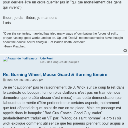
pour derrière être un ordre
guerrier
(as in "qui tue mortellement des gens
a
g
qui vivent").
e
Bidon, je dis. Bidon, je maintiens.
Loris
"Over the centuries, mankind has tried many ways of combating the forces of evil...
prayer, fasting, good works and so on. Up until 'DooM', no one seemed to have thought
about the double-barrel shotgun. Eat leaden death, demon!"
~Terry Pratchett
Udo Femi
Dieu des langues de poulpes
Re: Burning Wheel, Mouse Guard & Burning Empire
M
mar. oct. 26, 2010 4:29 pm
e
s
Je ne "cautionne" pas le raisonnement de J. Wick sur ce coup là (et dans
s
le contexte du bouquin, lui non plus d'ailleurs n'est pas en train de nous
a
g
démontrer que le côté obscur c'est mieux) mais cette démonstration par
e
l'absurde a le mérite d'être pertinente sur certains aspects, notamment
que tout dépend de quel point de vue on se place. Mais ce passage est
appelé dans le bouquin: "Bad Guy Corwin, Good Guy Vader"
(maladroitement traduit en VF par: "Vador, ce saint homme" je crois) où
wick explique comment utiliser ce que les joueurs prennent pour acquis à