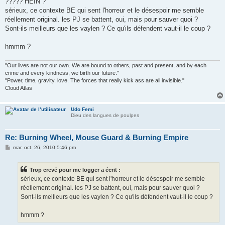
????? HEIN ?
sérieux, ce contexte BE qui sent l'horreur et le désespoir me semble
réellement original. les PJ se battent, oui, mais pour sauver quoi ?
Sont-ils meilleurs que les vaylen ? Ce qu'ils défendent vaut-il le coup ?
hmmm ?
"Our lives are not our own. We are bound to others, past and present, and by each
crime and every kindness, we birth our future."
"Power, time, gravity, love. The forces that really kick ass are all invisible."
Cloud Atlas
Udo Femi
Dieu des langues de poulpes
Re: Burning Wheel, Mouse Guard & Burning Empire
M
mar. oct. 26, 2010 5:46 pm
e
s
s
Trop crevé pour me logger a écrit :
a
g
sérieux, ce contexte BE qui sent l'horreur et le désespoir me semble
e
réellement original. les PJ se battent, oui, mais pour sauver quoi ?
Sont-ils meilleurs que les vaylen ? Ce qu'ils défendent vaut-il le coup ?
hmmm ?