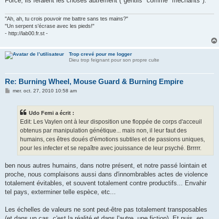
Force, ils feraient les choses autrement ("gentils" comme "méchants").
"Ah, ah, tu crois pouvoir me battre sans tes mains?"
"Un serpent s'écrase avec les pieds!"
- http://lab00.fr.st -
Trop crevé pour me logger
Dieu trop feignant pour son propre culte
Re: Burning Wheel, Mouse Guard & Burning Empire
M
mer. oct. 27, 2010 10:58 am
e
s
s
Udo Femi a écrit :
a
g
Edit: Les Vaylen ont à leur disposition une floppée de corps d'acceuil
e
obtenus par manipulation génétique... mais non, il leur faut des
humains, ces êtres doués d'émotions subtiles et de passions uniques,
pour les infecter et se repaître avec jouissance de leur psyché. Brrrrr.
ben nous autres humains, dans notre présent, et notre passé lointain et
proche, nous complaisons aussi dans d'innombrables actes de violence
totalement évitables, et souvent totalement contre productifs... Envahir
tel pays, exterminer telle espèce, etc...
Les échelles de valeurs ne sont peut-être pas totalement transposables
(et dans un cas, c'est la réalité et dans l'autre, une fiction). Et puis, en