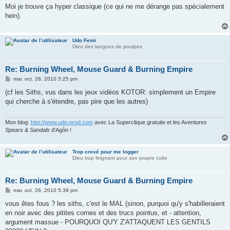
s
Moi je trouve ça hyper classique (ce qui ne me dérange pas spécialement
s
hein).
a
g
e
Udo Femi
Dieu des langues de poulpes
Re: Burning Wheel, Mouse Guard & Burning Empire
M
mar. oct. 26, 2010 5:25 pm
e
s
(cf les Siths, vus dans les jeux vidéos KOTOR: simplement un Empire
s
qui cherche à s'étendre, pas pire que les autres)
a
g
e
Mon blog:
http://www.udo-prod.com
avec La Superclique gratuite et les Aventures
Spears & Sandals
d'Agôn !
Trop crevé pour me logger
Dieu trop feignant pour son propre culte
Re: Burning Wheel, Mouse Guard & Burning Empire
M
mar. oct. 26, 2010 5:39 pm
e
s
vous êtes fous ? les siths, c'est le MAL (sinon, purquoi qu'y s'habilleraient
s
en noir avec des pitites cornes et des trucs pointus, et - attention,
a
g
argument massue - POURQUOI QU'Y Z'ATTAQUENT LES GENTILS
e