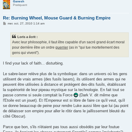
Ganesh
Pratiquant
Re: Burning Wheel, Mouse Guard & Burning Empire
M
mer. oct. 27, 2010 1:14 am
e
s
s
Loris a écrit :
a
g
Avec leur philosophie, il faut être capable d'un sacré grand écart moral
e
pour derrière être un ordre
guerrier
(as in "qui tue mortellement des
gens qui vivent").
I find your lack of faith... disturbing.
Le sabre-laser relève plus de la symbolique: dans un univers où les gens
utilisent de vrais armes (des fusils lasers), ils utilisent des armes qui ne
peuvent être utilisées à distance et protègent des-dits fusils, établissant
la supériorité de leur pipeau mystique sur la technologie. En fait tout se
passe comme si seule comptait la Force
(Dark V. dit même que
l'Etoile est un jouet). Et l'Empereur est si libre de faire ce qu'il veut, qu'il
se donne beaucoup de peine pour rendre Luke aussi libre que lui (au point
de délaisser son empire pour aller le rôtir dans le jaillissement bleuté du
côté Obscur).
Parce que bon, s'ils n'étaient pas tous aussi obsédés par leur foutue