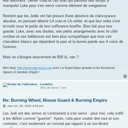
leur détriment. Genre Yoda et Obi Wan qui passent leur temps à
manipuler Luke pour s'en servir comme élément de vengeance.
Restent que les Jedis ont fait preuve d'une absence de clairvoyance
absolue, en pensant détenir LA voie et LA vérité, et que leur ordre s'est
écroulé sous le poids de leur suffisance bouffie. Bien fait pour leur
gueule. Luke, avec ses doutes, ses petits arrangements avec le côté
sombre et ses faiblesses est bien plus sympathique que tous ces
chevaliers blancs qui répandent la paix et la bonne parole aux 4 coins de
l'univers.
Mais on s'éloigne doucement de BW là, nan ?
Mon blog:
http://www.udo-prod.com
avec La Superclique gratuite et les Aventures
Spears & Sandals
d'Agôn !
Lordelric
Dieu de dans 7 ans
Re: Burning Wheel, Mouse Guard & Burning Empire
M
mar. oct. 26, 2010 4:54 pm
e
s
Les Jedi ont des armes et s'entrainent à s'en servir : pour moi, cela suffit
s
à les définir comme "guerrier". Après, cela peut vouloir dire tout et son
a
g
contraire, c'est seulement un constat par rapport à un soi-disant
e