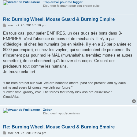
Trop crevé pour me logger
Dieu trop feignant pour son propre culte
Re: Burning Wheel, Mouse Guard & Burning Empire
M
mar. oct. 26, 2010 5:19 pm
e
s
En tous cas, pour parler EMPIRES, un des trucs très bons dans B-
s
EMPIRES, c'est l'absence de bons et de méchants. Il n'y a pas
a
g
d'idéologie, ni chez les humains (ou en réalité, il y en a 15 par planète et
e
8000 par empire), ni chez les vaylen, qui se contentent de prospérer. Ils
n'incarnent pas pour moi le MAL (mwahahaha, tremblez mortels et autres
sornettes), ile ne cherchent qu'à trouver des corps. Ce sont des
prédateurs tout comme les humains.
Je trouve cela fort.
"Our lives are not our own. We are bound to others, past and present, and by each
crime and every kindness, we birth our future."
"Power, time, gravity, love. The forces that really kick ass are all invisible."
Cloud Atlas
Zeben
Dieu des hypoglycémistes
Re: Burning Wheel, Mouse Guard & Burning Empire
M
mar. oct. 26, 2010 5:24 pm
e