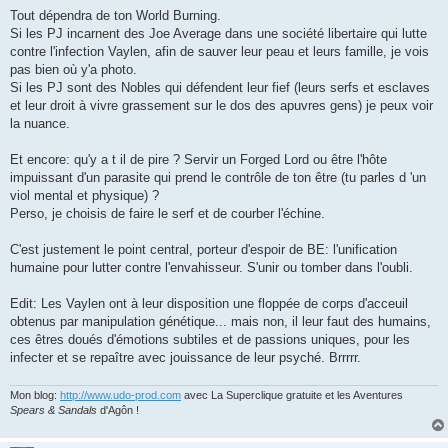
Tout dépendra de ton World Burning.
Si les PJ incarnent des Joe Average dans une société libertaire qui lutte
contre l'infection Vaylen, afin de sauver leur peau et leurs famille, je vois
pas bien où y'a photo.
Si les PJ sont des Nobles qui défendent leur fief (leurs serfs et esclaves
et leur droit à vivre grassement sur le dos des apuvres gens) je peux voir
la nuance.
Et encore: qu'y a t il de pire ? Servir un Forged Lord ou être l'hôte
impuissant d'un parasite qui prend le contrôle de ton être (tu parles d 'un
viol mental et physique) ?
Perso, je choisis de faire le serf et de courber l'échine.
C'est justement le point central, porteur d'espoir de BE: l'unification
humaine pour lutter contre l'envahisseur. S'unir ou tomber dans l'oubli.
Edit: Les Vaylen ont à leur disposition une floppée de corps d'acceuil
obtenus par manipulation génétique... mais non, il leur faut des humains,
ces êtres doués d'émotions subtiles et de passions uniques, pour les
infecter et se repaître avec jouissance de leur psyché. Brrrrr.
Mon blog:
http://www.udo-prod.com
avec La Superclique gratuite et les Aventures
Spears & Sandals
d'Agôn !