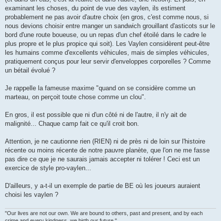
examinant les choses, du point de vue des vaylen, ils estiment
probablement ne pas avoir d'autre choix (en gros, c'est comme nous, si
nous devions choisir entre manger un sandwich grouillant d'asticots sur le
bord d'une route boueuse, ou un repas d'un chef étoilé dans le cadre le
plus propre et le plus propice qui soit). Les Vaylen considèrent peut-être
les humains comme d'excellents véhicules, mais de simples véhicules,
pratiquement conçus pour leur servir d'enveloppes corporelles ? Comme
un bétail évolué ?
Je rappelle la fameuse maxime "quand on se considère comme un
marteau, on perçoit toute chose comme un clou".
En gros, il est possible que ni d'un côté ni de l'autre, il n'y ait de
malignité... Chaque camp fait ce qu'il croit bon.
Attention, je ne cautionne rien (RIEN) ni de près ni de loin sur l'histoire
récente ou moins récente de notre pauvre planète, que l'on ne me fasse
pas dire ce que je ne saurais jamais accepter ni tolérer ! Ceci est un
exercice de style pro-vaylen...
D'ailleurs, y a-t-il un exemple de partie de BE où les joueurs auraient
choisi les vaylen ?
"Our lives are not our own. We are bound to others, past and present, and by each
crime and every kindness, we birth our future."