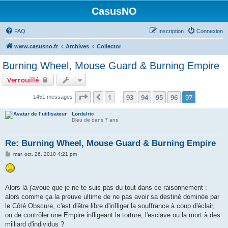
CasusNO
FAQ
Inscription
Connexion
www.casusno.fr
Archives
Collector
Burning Wheel, Mouse Guard & Burning Empire
Verrouillé
Page
97
sur
97
1
93
94
95
96
97
Précédent
1451 messages
…
Lordelric
Dieu de dans 7 ans
Re: Burning Wheel, Mouse Guard & Burning Empire
M
mar. oct. 26, 2010 4:21 pm
e
s
s
a
g
Alors là j'avoue que je ne te suis pas du tout dans ce raisonnement :
e
alors comme ça la preuve ultime de ne pas avoir sa destiné dominée par
le Côté Obscure, c'est d'être libre d'infliger la souffrance à coup d'éclair,
ou de contrôler une Empire infligeant la torture, l'esclave ou la mort à des
milliard d'individus ?