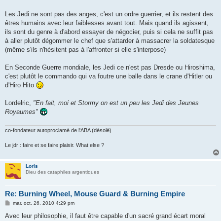
Les Jedi ne sont pas des anges, c'est un ordre guerrier, et ils restent des
êtres humains avec leur faiblesses avant tout. Mais quand ils agissent,
ils sont du genre à d'abord essayer de négocier, puis si cela ne suffit pas
à aller plutôt dégommer le chef que s'attarder à massacrer la soldatesque
(même s'ils n'hésitent pas à l'affronter si elle s'interpose)
En Seconde Guerre mondiale, les Jedi ce n'est pas Dresde ou Hiroshima,
c'est plutôt le commando qui va foutre une balle dans le crane d'Hitler ou
d'Hiro Hito
Lordelric,
"En fait, moi et Stormy on est un peu les Jedi des Jeunes
Royaumes"
co-fondateur autoproclamé de l'ABA (désolé)
Le jdr : faire et se faire plaisir. What else ?
Loris
Dieu des cataphiles argentiques
Re: Burning Wheel, Mouse Guard & Burning Empire
M
mar. oct. 26, 2010 4:29 pm
e
s
Avec leur philosophie, il faut être capable d'un sacré grand écart moral
s