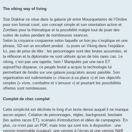
The viking way of living
Star Drakkar se situe dans la galaxie jdr entre Mousquetaires de l’Ombre
pour son format court, son concept simple et son orientation action et
Zombies pour la thématique et la possibilité malgré tout de jouer des
suites de suites pendant de nombreuses séances.
Selon la croyance croquienne selon laquelle un bon jeu s’explique en une
phrase, SD est un excellent produit : tu joues un Viking dans l’espââce.
Ici, pas de prise de tête : les personnages sont des brutes assumées, et
la réflexion et la diplomatie ne sont utilisés qu’en de très rares cas. Le
viking, c’est pas une tapette, hein ! Manipulés par une race ET
aujourd’hui disparue, ce peuple brutal a acquis la technologie lui
permettant de fondre sur une galaxie jusqu’alors assez paisible. Son
organisation est rudimentaire (« chacun à sa place ») et ses objectifs
simples (« vivre, combattre et s’amuser ») et pourtant les possibilités
offertes sont nombreuses.
Complet de chez complet
Cette simplicité est déclinée le long d’un texte dense auquel il ne manque
aucun aspect. Création de personnages, règles, background, bestiaire
(les autres races ET), scénario d’introduction et idées de campagnes. En
plus, ce n’est pas un PDF, mais trois qui sont mis à disposition : une
version imprimable (couleur), une version à l’écran et une version N&B