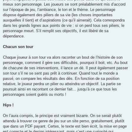
mieux son personnage. Les joueurs se sont préalablement mis d’accord
sur l’époque de jeu, l’ambiance, le ton et le thème. Le personnage
dispose également des piliers de sa vie (les choses importantes
auxquelles il tient) et d’aspirations (ce qu’il aimerait). Cela correspondra
dans les grands lignes aux points de vie : si on perd tous ses piliers, le
personnage meurt. S’il remplit ses objectifs, il est libéré de sa
dépendance.
Chacun son tour
Chaque joueur à son tour va alors raconter un bout de l’histoire de son
personnage, comment il gère ses difficultés, pourquoi il boit, etc. Au bout
de chacune de ses interventions, il lance un dé. Il peut également passer
son tour s’il ne se sent pas prêt à continuer. Quand tout le monde a
passé, on compare les résultats des dés. En fonction de sa position
relative, le joueur perdra un pilier ou atteindra un objectif. La partie se
poursuit ainsi en racontant ce dernier fait… jusqu’à ce que tous les
personnages soient guéris ou morts !
Hips !
On l’aura compris, le principe est vraiment bizarre. On se serait plutôt
attendu à trouver ce genre de jeu sur un site perso, gratuitement, plutôt
que dans un PDF payant. Certes, le texte est bien écrit, la mise en page
est correcte et le design intéressant, mais c’est une curiosité qui