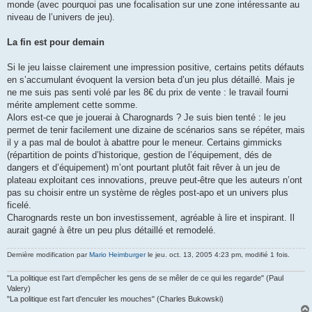
monde (avec pourquoi pas une focalisation sur une zone intéressante au
niveau de l’univers de jeu).
La fin est pour demain
Si le jeu laisse clairement une impression positive, certains petits défauts
en s’accumulant évoquent la version beta d’un jeu plus détaillé. Mais je
ne me suis pas senti volé par les 8€ du prix de vente : le travail fourni
mérite amplement cette somme.
Alors est-ce que je jouerai à Charognards ? Je suis bien tenté : le jeu
permet de tenir facilement une dizaine de scénarios sans se répéter, mais
il y a pas mal de boulot à abattre pour le meneur. Certains gimmicks
(répartition de points d’historique, gestion de l’équipement, dés de
dangers et d’équipement) m’ont pourtant plutôt fait rêver à un jeu de
plateau exploitant ces innovations, preuve peut-être que les auteurs n’ont
pas su choisir entre un système de règles post-apo et un univers plus
ficelé.
Charognards reste un bon investissement, agréable à lire et inspirant. Il
aurait gagné à être un peu plus détaillé et remodelé.
Dernière modification par
Mario Heimburger
le jeu. oct. 13, 2005 4:23 pm, modifié 1 fois.
"La politique est l’art d’empêcher les gens de se mêler de ce qui les regarde" (Paul
Valery)
"La politique est l'art d'enculer les mouches" (Charles Bukowski)