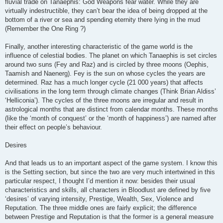
fluvial trade on Tanaephis: God Weapons fear water. While they are
virtually indestructible, they can’t bear the idea of being dropped at the
bottom of a river or sea and spending eternity there lying in the mud
(Remember the One Ring ?)
Finally, another interesting characteristic of the game world is the
influence of celestial bodies. The planet on which Tanaephis is set circles
around two suns (Fey and Raz) and is circled by three moons (Oephis,
Taamish and Naenerg). Fey is the sun on whose cycles the years are
determined. Raz has a much longer cycle (21 000 years) that affects
civilisations in the long term through climate changes (Think Brian Aldiss’
‘Helliconia’). The cycles of the three moons are irregular and result in
astrological months that are distinct from calendar months. These months
(like the ‘month of conquest’ or the ‘month of happiness’) are named after
their effect on people’s behaviour.
Desires
And that leads us to an important aspect of the game system. I know this
is the Setting section, but since the two are very much intertwined in this
particular respect, I thought I’d mention it now: besides their usual
characteristics and skills, all characters in Bloodlust are defined by five
‘desires’ of varying intensity, Prestige, Wealth, Sex, Violence and
Reputation. The three middle ones are fairly explicit; the difference
between Prestige and Reputation is that the former is a general measure