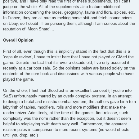
positive, and I have only read the first of these supplements, so I can’t
judge on the whole. All of the supplements also feature additional
information concerning the races, geography, fauna and flora, spices, etc.
In France, they are all rare as rocking-horse shit and fetch insane prices
on Ebay, so I doubt I’ll be pursuing them, although I am curious about the
reputation of ‘Moon Shard’…
Overall Opinion
First of all, even though this is implicitly stated in the fact that this is a
‘capsule review’, I have to insist here that I have not played or GMed the
game. Despite the fact that it’s over a decade old, I’ve only acquired it
recently at a car boot sale. So the opinions below are based solely on the
contents of the core book and discussions with various people who have
played the game.
On the whole, I feel that Bloodlust is an excellent concept (if you’re into
S&S) unfortunately marred by an overly complex system. In an attempt
to design a brutal and realistic combat system, the authors gave birth to a
labyrinth of tables, modifiers, rolls and more modifiers that make the
reader shiver. Admittedly, at the time of the game’s first release, such
complexity was the norm rather than the exception, but it doesn’t seem
helpful to roleplaying swift death very well. Furthermore, the apparent
realism pales in comparison to more recent systems (no would effects
until you drop, etc.)