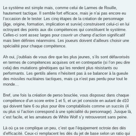
Le système est simple mais, comme celui de Larmes de Rouille,
hautement tactique. Il semble fort efficace, mais je n’ai pas encore eu
l’occasion de le tester. Les cinq étapes de la création de personnage
(âge, origine, formation, implication et survie) construisent celui-ci en lui
octroyant des points aux dix compétences qui constituent le système.
Celles-ci sont assez larges pour couvrir un champ d’action significatif
mais bien définies néanmoins. Les joueurs doivent d’ailleurs choisir une
spécialité pour chaque compétence.
Ah oui, j’oubliais de vous dire que les plus jeunes, s’ils sont défavorisés
en termes de compétences acquises ont en contrepartie (si l’on peu dire
cela) des mutations génétiques qui les rendent plus résistants ou
performants. Les gentils aliens n’hésitent pas à se balancer à la gueule
des missiles nucléaires tactiques, mais ça n’est pas perdu pour tout le
monde…
Bref, une fois la création de perso bouclée, vous disposez dans chaque
compétence d’un score entre 1 et 5, et un jet consiste en autant de d10
qui doivent faire 6 ou plus pour être comptabilisés comme un succès (4
ou plus si l’action correspond à une spécialité du personnage). Jusque là,
c’est facile, et les amateurs de White Wolf s’y retrouveront sans peine.
Là où ça se complique un peu, c’est que l’équipement octroie des dés
d’efficacité. Ceux-ci remplacent les dés du jet de base selon un ratio qui