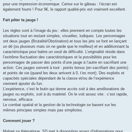
pour une impression économique. Cerise sur le gâteau : l’écran est
également fourni ! Pour 9€, le rapport qualité-prix est vraiment excellent.
Fait péter ta jauge !
Les règles sont à l’image du jeu : elles prennent en compte toutes les
situations tout en restant simples, visuelles, ludiques. Les personnages
ont deux jauges (Brutalité/Obstination) et tous les jets se font en lançant
un dé (ou plusieurs mais on ne garde que le meilleur) et en additionnant la
caractéristique pour battre un seuil de difficulté. L’originalité réside dans
l’extrême fluctuation des caractéristiques et la possibilités pour les
personnages de passer des points d’une jauge à l’autre en sacrifiant une
action. Ces jauges servent à tout : points bonus (en sacrifiant des points)
et points de vie (quand les deux arrivent à 0, t’es mort). Des exploits et
capacités spéciales dépendant de la classe et/ou de l’expérience
viennent ajouter du fun.
L’expérience, c’est le butin qui donne accès soit à des améliorations de
jauges ou exploits, soit à du matériel. On le voit assez vite : c’est rapide,
nerveux, efficace.
Le combat spatial et la gestion de la technologie se basent sur les
mêmes principes simples mais pas simplistes.
Comment jouer ?
Malgré sa thématique, SD met à disposition assez d’informations pour