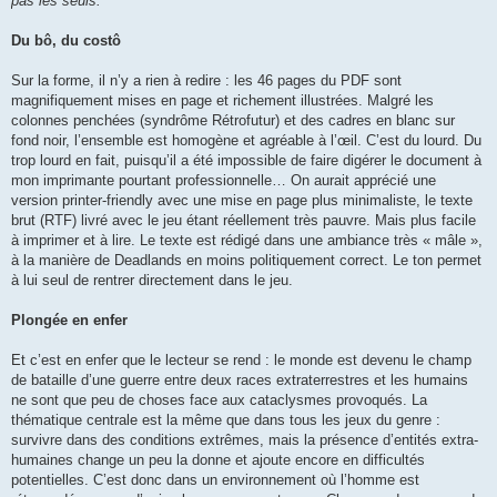
pas les seuls.
Du bô, du costô
Sur la forme, il n’y a rien à redire : les 46 pages du PDF sont
magnifiquement mises en page et richement illustrées. Malgré les
colonnes penchées (syndrôme Rétrofutur) et des cadres en blanc sur
fond noir, l’ensemble est homogène et agréable à l’œil. C’est du lourd. Du
trop lourd en fait, puisqu’il a été impossible de faire digérer le document à
mon imprimante pourtant professionnelle… On aurait apprécié une
version printer-friendly avec une mise en page plus minimaliste, le texte
brut (RTF) livré avec le jeu étant réellement très pauvre. Mais plus facile
à imprimer et à lire. Le texte est rédigé dans une ambiance très « mâle »,
à la manière de Deadlands en moins politiquement correct. Le ton permet
à lui seul de rentrer directement dans le jeu.
Plongée en enfer
Et c’est en enfer que le lecteur se rend : le monde est devenu le champ
de bataille d’une guerre entre deux races extraterrestres et les humains
ne sont que peu de choses face aux cataclysmes provoqués. La
thématique centrale est la même que dans tous les jeux du genre :
survivre dans des conditions extrêmes, mais la présence d’entités extra-
humaines change un peu la donne et ajoute encore en difficultés
potentielles. C’est donc dans un environnement où l’homme est