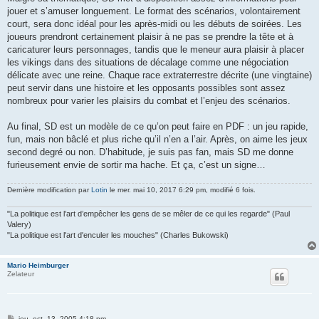
jouer et s’amuser longuement. Le format des scénarios, volontairement
court, sera donc idéal pour les après-midi ou les débuts de soirées. Les
joueurs prendront certainement plaisir à ne pas se prendre la tête et à
caricaturer leurs personnages, tandis que le meneur aura plaisir à placer
les vikings dans des situations de décalage comme une négociation
délicate avec une reine. Chaque race extraterrestre décrite (une vingtaine)
peut servir dans une histoire et les opposants possibles sont assez
nombreux pour varier les plaisirs du combat et l’enjeu des scénarios.
Au final, SD est un modèle de ce qu’on peut faire en PDF : un jeu rapide,
fun, mais non bâclé et plus riche qu’il n’en a l’air. Après, on aime les jeux
second degré ou non. D’habitude, je suis pas fan, mais SD me donne
furieusement envie de sortir ma hache. Et ça, c’est un signe…
Dernière modification par
Lotin
le mer. mai 10, 2017 6:29 pm, modifié 6 fois.
"La politique est l’art d’empêcher les gens de se mêler de ce qui les regarde" (Paul
Valery)
"La politique est l'art d'enculer les mouches" (Charles Bukowski)
Mario Heimburger
Zelateur
M
jeu. oct. 13, 2005 4:18 pm