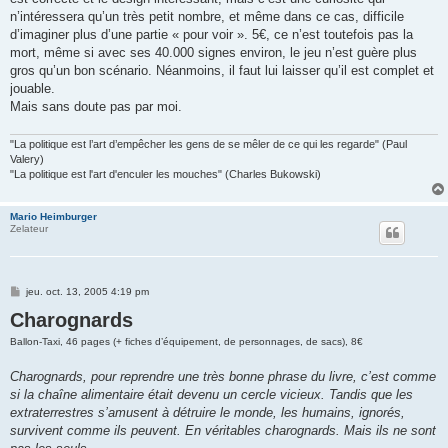
n’intéressera qu’un très petit nombre, et même dans ce cas, difficile
d’imaginer plus d’une partie « pour voir ». 5€, ce n’est toutefois pas la
mort, même si avec ses 40.000 signes environ, le jeu n’est guère plus
gros qu’un bon scénario. Néanmoins, il faut lui laisser qu’il est complet et
jouable.
Mais sans doute pas par moi.
"La politique est l’art d’empêcher les gens de se mêler de ce qui les regarde" (Paul
Valery)
"La politique est l'art d'enculer les mouches" (Charles Bukowski)
Mario Heimburger
Zelateur
M
jeu. oct. 13, 2005 4:19 pm
e
Charognards
s
s
a
Ballon-Taxi, 46 pages (+ fiches d’équipement, de personnages, de sacs), 8€
g
e
Charognards, pour reprendre une très bonne phrase du livre, c’est comme
si la chaîne alimentaire était devenu un cercle vicieux. Tandis que les
extraterrestres s’amusent à détruire le monde, les humains, ignorés,
survivent comme ils peuvent. En véritables charognards. Mais ils ne sont