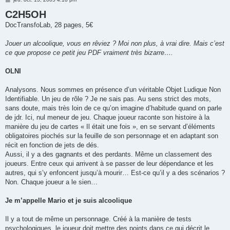
e
C2H5OH
s
s
DocTransfoLab, 28 pages, 5€
a
g
e
Jouer un alcoolique, vous en rêviez ? Moi non plus, à vrai dire. Mais c’est
ce que propose ce petit jeu PDF vraiment très bizarre….
OLNI
Analysons. Nous sommes en présence d’un véritable Objet Ludique Non
Identifiable. Un jeu de rôle ? Je ne sais pas. Au sens strict des mots,
sans doute, mais très loin de ce qu’on imagine d’habitude quand on parle
de jdr. Ici, nul meneur de jeu. Chaque joueur raconte son histoire à la
manière du jeu de cartes « Il était une fois », en se servant d’éléments
obligatoires piochés sur la feuille de son personnage et en adaptant son
récit en fonction de jets de dés.
Aussi, il y a des gagnants et des perdants. Même un classement des
joueurs. Entre ceux qui arrivent à se passer de leur dépendance et les
autres, qui s’y enfoncent jusqu’à mourir… Est-ce qu’il y a des scénarios ?
Non. Chaque joueur a le sien…
Je m’appelle Mario et je suis alcoolique
Il y a tout de même un personnage. Créé à la manière de tests
psychologiques, le joueur doit mettre des points dans ce qui décrit le