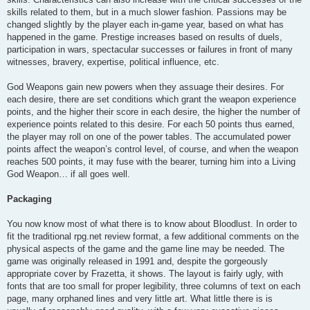
skills related to them, but in a much slower fashion. Passions may be
changed slightly by the player each in-game year, based on what has
happened in the game. Prestige increases based on results of duels,
participation in wars, spectacular successes or failures in front of many
witnesses, bravery, expertise, political influence, etc.
God Weapons gain new powers when they assuage their desires. For
each desire, there are set conditions which grant the weapon experience
points, and the higher their score in each desire, the higher the number of
experience points related to this desire. For each 50 points thus earned,
the player may roll on one of the power tables. The accumulated power
points affect the weapon’s control level, of course, and when the weapon
reaches 500 points, it may fuse with the bearer, turning him into a Living
God Weapon… if all goes well.
Packaging
You now know most of what there is to know about Bloodlust. In order to
fit the traditional rpg.net review format, a few additional comments on the
physical aspects of the game and the game line may be needed. The
game was originally released in 1991 and, despite the gorgeously
appropriate cover by Frazetta, it shows. The layout is fairly ugly, with
fonts that are too small for proper legibility, three columns of text on each
page, many orphaned lines and very little art. What little there is is