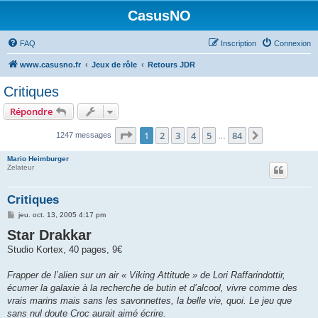
CasusNO
FAQ
Inscription
Connexion
www.casusno.fr
Jeux de rôle
Retours JDR
Critiques
Répondre
Page
1
sur
84
1
2
3
4
5
84
Suivant
1247 messages
…
Mario Heimburger
Zelateur
Critiques
M
jeu. oct. 13, 2005 4:17 pm
e
Star Drakkar
s
s
Studio Kortex, 40 pages, 9€
a
g
e
Frapper de l’alien sur un air « Viking Attitude » de Lori Raffarindottir,
écumer la galaxie à la recherche de butin et d’alcool, vivre comme des
vrais marins mais sans les savonnettes, la belle vie, quoi. Le jeu que
sans nul doute Croc aurait aimé écrire.