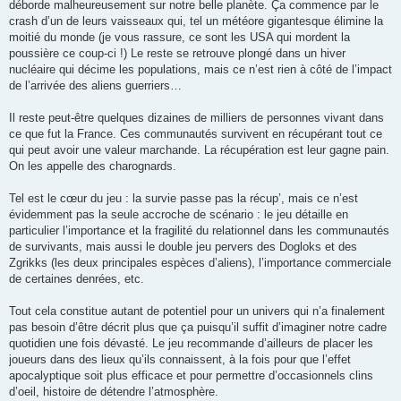
déborde malheureusement sur notre belle planète. Ça commence par le
crash d’un de leurs vaisseaux qui, tel un météore gigantesque élimine la
moitié du monde (je vous rassure, ce sont les USA qui mordent la
poussière ce coup-ci !) Le reste se retrouve plongé dans un hiver
nucléaire qui décime les populations, mais ce n’est rien à côté de l’impact
de l’arrivée des aliens guerriers…
Il reste peut-être quelques dizaines de milliers de personnes vivant dans
ce que fut la France. Ces communautés survivent en récupérant tout ce
qui peut avoir une valeur marchande. La récupération est leur gagne pain.
On les appelle des charognards.
Tel est le cœur du jeu : la survie passe pas la récup’, mais ce n’est
évidemment pas la seule accroche de scénario : le jeu détaille en
particulier l’importance et la fragilité du relationnel dans les communautés
de survivants, mais aussi le double jeu pervers des Dogloks et des
Zgrikks (les deux principales espèces d’aliens), l’importance commerciale
de certaines denrées, etc.
Tout cela constitue autant de potentiel pour un univers qui n’a finalement
pas besoin d’être décrit plus que ça puisqu’il suffit d’imaginer notre cadre
quotidien une fois dévasté. Le jeu recommande d’ailleurs de placer les
joueurs dans des lieux qu’ils connaissent, à la fois pour que l’effet
apocalyptique soit plus efficace et pour permettre d’occasionnels clins
d’oeil, histoire de détendre l’atmosphère.