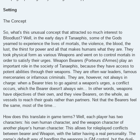
Setting
The Concept
So, what's this unusual concept that attracted so much interest to
Bloodlust? Well, in the early days if Tanaephis, some of the Gods
yearned to experience the lives of mortals, the violence, the blood, the
lust, the thirst for power and all that makes humans what they are. They
took physical form as various Weapons and went on to control mortals in
order to satisfy their urges. Weapon Bearers (Porteurs d'Armes) play an
important role in the society of Tanaephis, because they have access to
potent abilities through their weapons. They are often war leaders, famous
mercenaries or infamous criminals. They are, however, not always in
charge: when a Bearer tries to go against a weapon's urges, a conflict
occurs, which the Bearer doesn't always win… In other words, weapons
have objectives of their own, and they view Bearers, on the whole, as
vessels to reach their goals rather than partners. Not that the Bearers feel
the same, most of the time…
How does this translate in game terms? Well, each player has two
characters: his own human character, and the weapon character of
another player’s human character. This allows for roleplayed conflicts
between bearer and Weapon, with the latter having a real personality. The
game’s default way of handling the weapons is GM control, but the dual-