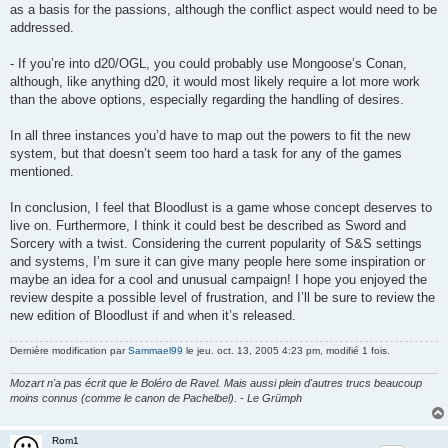
as a basis for the passions, although the conflict aspect would need to be
addressed.
- If you’re into d20/OGL, you could probably use Mongoose’s Conan,
although, like anything d20, it would most likely require a lot more work
than the above options, especially regarding the handling of desires.
In all three instances you’d have to map out the powers to fit the new
system, but that doesn’t seem too hard a task for any of the games
mentioned.
In conclusion, I feel that Bloodlust is a game whose concept deserves to
live on. Furthermore, I think it could best be described as Sword and
Sorcery with a twist. Considering the current popularity of S&S settings
and systems, I’m sure it can give many people here some inspiration or
maybe an idea for a cool and unusual campaign! I hope you enjoyed the
review despite a possible level of frustration, and I’ll be sure to review the
new edition of Bloodlust if and when it’s released.
Dernière modification par
Sammael99
le jeu. oct. 13, 2005 4:23 pm, modifié 1 fois.
Mozart n'a pas écrit que le Boléro de Ravel. Mais aussi plein d'autres trucs beaucoup
moins connus (comme le canon de Pachelbel). - Le Grümph
Rom1