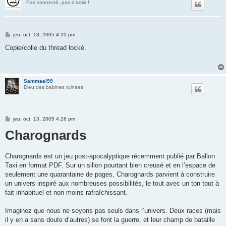
Pas connecté, pas d'amis !
M
jeu. oct. 13, 2005 4:20 pm
e
s
Copie/colle du thread locké.
s
a
g
e
Sammael99
Dieu des babines ruinées
M
jeu. oct. 13, 2005 4:26 pm
e
Charognards
s
s
a
g
e
Charognards est un jeu post-apocalyptique récemment publié par Ballon
Taxi en format PDF. Sur un sillon pourtant bien creusé et en l’espace de
seulement une quarantaine de pages, Charognards parvient à construire
un univers inspiré aux nombreuses possibilités, le tout avec un ton tout à
fait inhabituel et non moins rafraîchissant.
Imaginez que nous ne soyons pas seuls dans l’univers. Deux races (mais
il y en a sans doute d’autres) se font la guerre, et leur champ de bataille