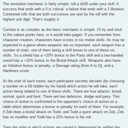
The resolution mechanic is fairly simple: roll a d100 under your skill. A
success that ends with a 0 is critical, a failure that ends with a 1 likewise.
Contested rolls that are both successes are won by the roll with the
highest unit digit. That’s roughly it.
Combat is as complex as the basic mechanic is simple. I’ll try and stick
to the salient points here, or it would take pages. If you remember from
character creation, characters have scores in six melee skills. As may be
expected in a game where weapons are so important, each weapon has a
number of stats, one of them being a skill bonus to one of these six
skills. So a shield has a +20% bonus to the Parry skill and a two-handed
sword has a +10% bonus to the Brutal Attack skill. Weapons also have
an Initiative bonus or penalty, a Damage rating (from A to Q), and a
Hardness score.
At the start of each round, each participant secretly decides (by choosing
a number on a D6 hidden by his hand) which action he will take, each
action being related to one of these skills. There are four attacks: brutal,
normal, quick and feint. There are two defences: dodge and parry. This
choice of action is confronted to the opponent’s choice of action on a
table which determines a bonus or penalty for each of them. For example,
if Zeb does a brutal attack on Todd, and Todd a quick attack on Zeb, Zeb
has no modifier and Todd has a 10% bonus to his roll.
Then the order in which actions are solved is determined by adding the