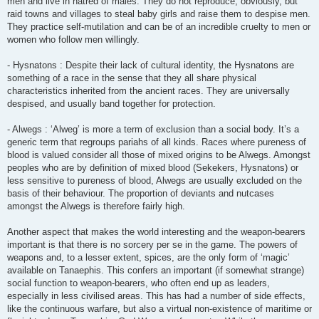
men and live in hatred of males. They do not reproduce, obviously, but
raid towns and villages to steal baby girls and raise them to despise men.
They practice self-mutilation and can be of an incredible cruelty to men or
women who follow men willingly.
- Hysnatons : Despite their lack of cultural identity, the Hysnatons are
something of a race in the sense that they all share physical
characteristics inherited from the ancient races. They are universally
despised, and usually band together for protection.
- Alwegs : ‘Alweg’ is more a term of exclusion than a social body. It’s a
generic term that regroups pariahs of all kinds. Races where pureness of
blood is valued consider all those of mixed origins to be Alwegs. Amongst
peoples who are by definition of mixed blood (Sekekers, Hysnatons) or
less sensitive to pureness of blood, Alwegs are usually excluded on the
basis of their behaviour. The proportion of deviants and nutcases
amongst the Alwegs is therefore fairly high.
Another aspect that makes the world interesting and the weapon-bearers
important is that there is no sorcery per se in the game. The powers of
weapons and, to a lesser extent, spices, are the only form of ‘magic’
available on Tanaephis. This confers an important (if somewhat strange)
social function to weapon-bearers, who often end up as leaders,
especially in less civilised areas. This has had a number of side effects,
like the continuous warfare, but also a virtual non-existence of maritime or