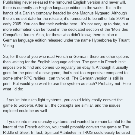
Publishing never released the rumoured English version and never will,
there is currently an English language edition in the works. It’s in the
hands of a Danish company headed by one Magnus Nygaard. Although
there’s no set date for the release, it’s rumoured to be either late 2004 or
early 2005. You can find their website here . It’s not very up to date, but
more information can be found in the dedicated section of the ‘Mois des
Conquêtes’ forum. Also, for those who didn’t know, there is also a
German language edition released under the name Hyperborea by Truant
Verlag.
So, for those of you who read French or German, there are other options
than waiting for the English language edition. The game in French isn’t
impossible to find and comes up regularly on ebay.fr. Although it usually
goes for the price of a new game, that’s not too expensive compared to
some other RPG rarities I can think of. The German version is still in
print. But would you want to use the system as such? Probably not. Here
what I’d do:
- If you’re into rules-light systems, you could fairly easily convert the
game to Sorceror. After all, the concepts are similar, and the issues
explored could be as well.
- If you’re into more crunchy systems and wanted to remain faithful to the
intent of the French edition, you could probably convert the game to The
Riddle of Steel. In fact, Spiritual Attributes in TROS could easily be used