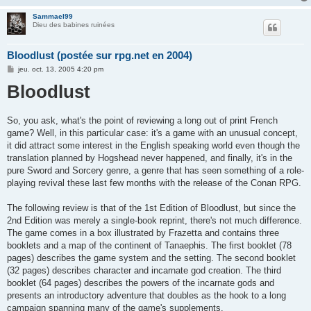
Sammael99
Dieu des babines ruinées
Bloodlust (postée sur rpg.net en 2004)
M
jeu. oct. 13, 2005 4:20 pm
e
Bloodlust
s
s
a
g
e
So, you ask, what's the point of reviewing a long out of print French
game? Well, in this particular case: it's a game with an unusual concept,
it did attract some interest in the English speaking world even though the
translation planned by Hogshead never happened, and finally, it's in the
pure Sword and Sorcery genre, a genre that has seen something of a role-
playing revival these last few months with the release of the Conan RPG.
The following review is that of the 1st Edition of Bloodlust, but since the
2nd Edition was merely a single-book reprint, there's not much difference.
The game comes in a box illustrated by Frazetta and contains three
booklets and a map of the continent of Tanaephis. The first booklet (78
pages) describes the game system and the setting. The second booklet
(32 pages) describes character and incarnate god creation. The third
booklet (64 pages) describes the powers of the incarnate gods and
presents an introductory adventure that doubles as the hook to a long
campaign spanning many of the game's supplements.