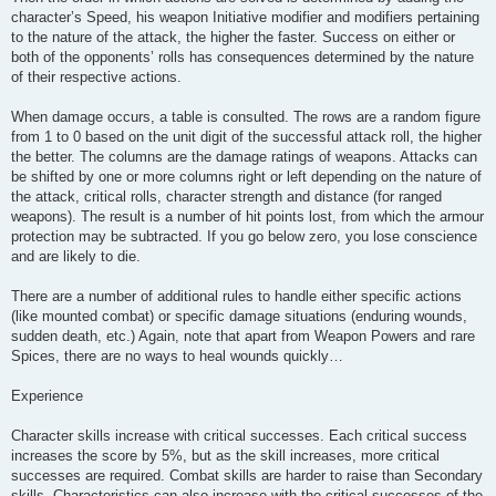
character’s Speed, his weapon Initiative modifier and modifiers pertaining
to the nature of the attack, the higher the faster. Success on either or
both of the opponents’ rolls has consequences determined by the nature
of their respective actions.
When damage occurs, a table is consulted. The rows are a random figure
from 1 to 0 based on the unit digit of the successful attack roll, the higher
the better. The columns are the damage ratings of weapons. Attacks can
be shifted by one or more columns right or left depending on the nature of
the attack, critical rolls, character strength and distance (for ranged
weapons). The result is a number of hit points lost, from which the armour
protection may be subtracted. If you go below zero, you lose conscience
and are likely to die.
There are a number of additional rules to handle either specific actions
(like mounted combat) or specific damage situations (enduring wounds,
sudden death, etc.) Again, note that apart from Weapon Powers and rare
Spices, there are no ways to heal wounds quickly…
Experience
Character skills increase with critical successes. Each critical success
increases the score by 5%, but as the skill increases, more critical
successes are required. Combat skills are harder to raise than Secondary
skills. Characteristics can also increase with the critical successes of the