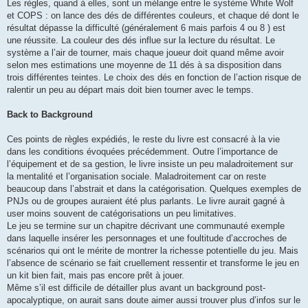
Les règles, quand à elles, sont un mélange entre le système White Wolf
et COPS : on lance des dés de différentes couleurs, et chaque dé dont le
résultat dépasse la difficulté (généralement 6 mais parfois 4 ou 8 ) est
une réussite. La couleur des dés influe sur la lecture du résultat. Le
système a l’air de tourner, mais chaque joueur doit quand même avoir
selon mes estimations une moyenne de 11 dés à sa disposition dans
trois différentes teintes. Le choix des dés en fonction de l’action risque de
ralentir un peu au départ mais doit bien tourner avec le temps.
Back to Background
Ces points de règles expédiés, le reste du livre est consacré à la vie
dans les conditions évoquées précédemment. Outre l’importance de
l’équipement et de sa gestion, le livre insiste un peu maladroitement sur
la mentalité et l’organisation sociale. Maladroitement car on reste
beaucoup dans l’abstrait et dans la catégorisation. Quelques exemples de
PNJs ou de groupes auraient été plus parlants. Le livre aurait gagné à
user moins souvent de catégorisations un peu limitatives.
Le jeu se termine sur un chapitre décrivant une communauté exemple
dans laquelle insérer les personnages et une foultitude d’accroches de
scénarios qui ont le mérite de montrer la richesse potentielle du jeu. Mais
l’absence de scénario se fait cruellement ressentir et transforme le jeu en
un kit bien fait, mais pas encore prêt à jouer.
Même s’il est difficile de détailler plus avant un background post-
apocalyptique, on aurait sans doute aimer aussi trouver plus d’infos sur le