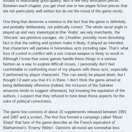
usually of reasonably good quality, with a few very evocative pieces.
Between each chapter, you get short one or two pages fiction pieces that
are not particularly well written but do set the mood of the game nicely.
One thing that deserves a mention is the fact that the game is definitely,
and probably deliberately, not politically correct. The whole racial angle is
played up and very stereotypical (the ‘Arabs’ are wily merchants, the
‘Africans’ are primitive savages, etc.) Another, possibly more disturbing
fact is that the setting and system make it likely, if played as intended,
that characters will partake in horrendous acts including rape. That’s what
loss of control in conflict with a sex crazed weapon is likely to result in.
Although I know that some games handle these things in a serious
fashion as a way to explore difficult issues, I personally don’t feel
comfortable in confronting most of my players with these acts, especially
if performed by player characters. This can easily be played down, but I
thought I’d warn you that it’s in there. I don’t think the game aimed at
being deliberately offensive (indeed, the inclusion of the Sekeker
amazons tends to suggest otherwise), but knowing the reputation of the
authors, I suspect that they refused to tone down these aspects for the
sake of political correctness.
The game line consists of about 10 supplements released between 1991
and 1997 and a screen. The first five formed a campaign called ‘Moon
Shard’ that fans of the game describe as the French equivalent of
Warhammer’s ‘Enemy Within’. Opinions all-round are somewhat less