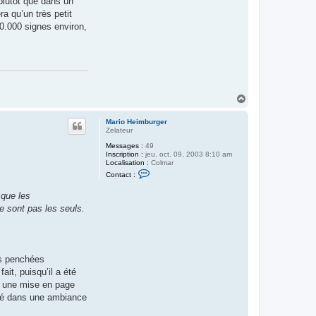
 plutôt que dans un
ra qu’un très petit
40.000 signes environ,
H
a
u
Mario Heimburger
t
Zelateur
Messages :
49
Inscription :
jeu. oct. 09, 2003 8:10 am
Localisation :
Colmar
C
Contact :
o
n
 que les
t
a
e sont pas les seuls.
c
t
e
r
M
a
es penchées
r
ait, puisqu’il a été
i
o
c une mise en page
H
digé dans une ambiance
e
i
m