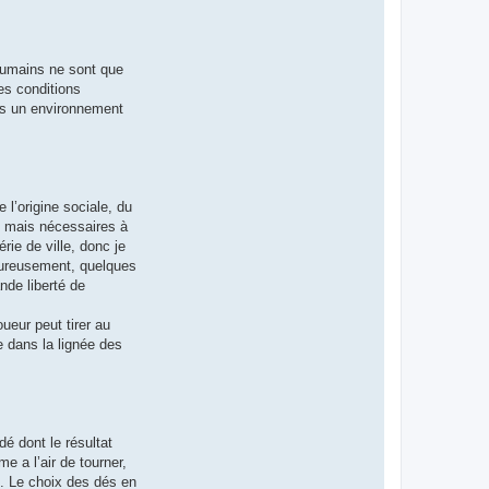
b
u
r
g
e
 humains ne sont que
r
es conditions
ans un environnement
 l’origine sociale, du
s mais nécessaires à
rie de ville, donc je
eureusement, quelques
nde liberté de
oueur peut tirer au
e dans la lignée des
é dont le résultat
e a l’air de tourner,
. Le choix des dés en