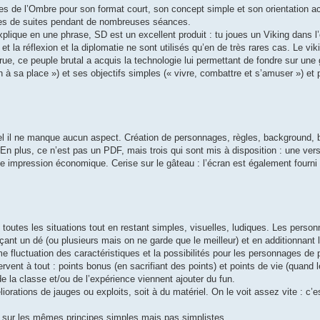
res de l’Ombre pour son format court, son concept simple et son orientation a
uites de suites pendant de nombreuses séances.
plique en une phrase, SD est un excellent produit : tu joues un Viking dans l
 la réflexion et la diplomatie ne sont utilisés qu’en de très rares cas. Le vik
rue, ce peuple brutal a acquis la technologie lui permettant de fondre sur une 
 à sa place ») et ses objectifs simples (« vivre, combattre et s’amuser ») et 
uel il ne manque aucun aspect. Création de personnages, règles, background, be
En plus, ce n’est pas un PDF, mais trois qui sont mis à disposition : une ver
e impression économique. Cerise sur le gâteau : l’écran est également fourni !
 toutes les situations tout en restant simples, visuelles, ludiques. Les perso
ançant un dé (ou plusieurs mais on ne garde que le meilleur) et en additionnant 
trême fluctuation des caractéristiques et la possibilités pour les personnages de
rvent à tout : points bonus (en sacrifiant des points) et points de vie (quand l
e la classe et/ou de l’expérience viennent ajouter du fun.
iorations de jauges ou exploits, soit à du matériel. On le voit assez vite : c’e
t sur les mêmes principes simples mais pas simplistes.