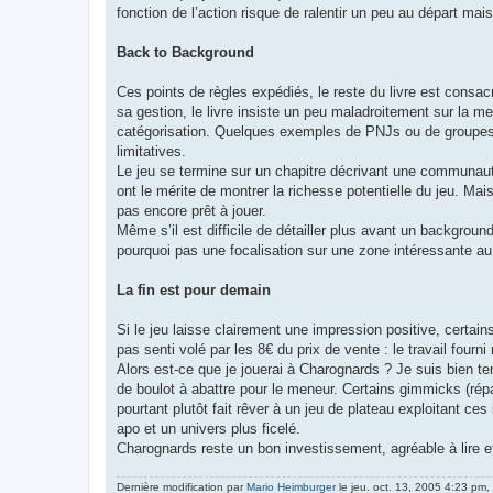
fonction de l’action risque de ralentir un peu au départ mai
Back to Background
Ces points de règles expédiés, le reste du livre est consa
sa gestion, le livre insiste un peu maladroitement sur la me
catégorisation. Quelques exemples de PNJs ou de groupes a
limitatives.
Le jeu se termine sur un chapitre décrivant une communaut
ont le mérite de montrer la richesse potentielle du jeu. Mais
pas encore prêt à jouer.
Même s’il est difficile de détailler plus avant un backgrou
pourquoi pas une focalisation sur une zone intéressante au 
La fin est pour demain
Si le jeu laisse clairement une impression positive, certain
pas senti volé par les 8€ du prix de vente : le travail fou
Alors est-ce que je jouerai à Charognards ? Je suis bien te
de boulot à abattre pour le meneur. Certains gimmicks (répa
pourtant plutôt fait rêver à un jeu de plateau exploitant ce
apo et un univers plus ficelé.
Charognards reste un bon investissement, agréable à lire et 
Dernière modification par
Mario Heimburger
le jeu. oct. 13, 2005 4:23 pm, 