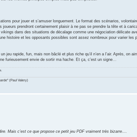
ations pour jouer et s’amuser longuement. Le format des scénarios, volontair
 joueurs prendront certainement plaisir à ne pas se prendre la tête et à carica
es vikings dans des situations de décalage comme une négociation délicate a
s une histoire et les opposants possibles sont assez nombreux pour varier les 
n jeu rapide, fun, mais non bâclé et plus riche qu’il n’en a l’air. Après, on a
ne furieusement envie de sortir ma hache. Et ça, c’est un signe…
s.
garde" (Paul Valery)
dire. Mais c’est ce que propose ce petit jeu PDF vraiment très bizarre….