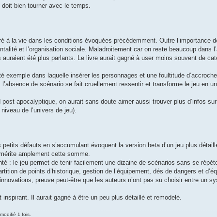
s doit bien tourner avec le temps.
cré à la vie dans les conditions évoquées précédemment. Outre l’importance d
ntalité et l’organisation sociale. Maladroitement car on reste beaucoup dans l’
uraient été plus parlants. Le livre aurait gagné à user moins souvent de cat
é exemple dans laquelle insérer les personnages et une foultitude d’accroche
 l’absence de scénario se fait cruellement ressentir et transforme le jeu en un 
nd post-apocalyptique, on aurait sans doute aimer aussi trouver plus d’infos s
niveau de l’univers de jeu).
s petits défauts en s’accumulant évoquent la version beta d’un jeu plus détail
rni mérite amplement cette somme.
nté : le jeu permet de tenir facilement une dizaine de scénarios sans se répéte
rtition de points d’historique, gestion de l’équipement, dés de dangers et d’
s innovations, preuve peut-être que les auteurs n’ont pas su choisir entre un s
inspirant. Il aurait gagné à être un peu plus détaillé et remodelé.
modifié 1 fois.