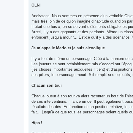
OLNI
Analysons. Nous sommes en présence d’un véritable Objet L
mais très loin de ce qu’on imagine d’habitude quand on parl
Il était une fois », en se servant d’éléments obligatoires p
Aussi, il y a des gagnants et des perdants. Même un classe
enfoncent jusqu’à mourir… Est-ce qu’il y a des scénarios 
Je m’appelle Mario et je suis alcoolique
Il y a tout de même un personnage. Créé à la manière de te
Les joueurs se sont préalablement mis d’accord sur l’époqu
(les choses importantes auxquelles il tient) et d’aspirations
ses piliers, le personnage meurt. S’il remplit ses objectifs,
Chacun son tour
Chaque joueur à son tour va alors raconter un bout de l’his
de ses interventions, il lance un dé. Il peut également pas
résultats des dés. En fonction de sa position relative, le jou
fait… jusqu’à ce que tous les personnages soient guéris ou
Hips !