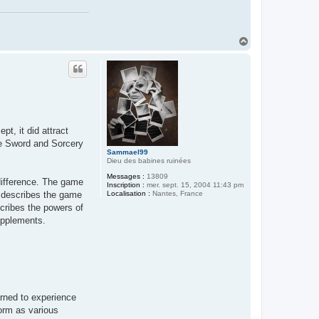
H
a
u
t
pt, it did attract
re Sword and Sorcery
Sammael99
Dieu des babines ruinées
Messages :
13809
 difference. The game
Inscription :
mer. sept. 15, 2004 11:43 pm
Localisation :
Nantes, France
) describes the game
cribes the powers of
upplements.
arned to experience
form as various