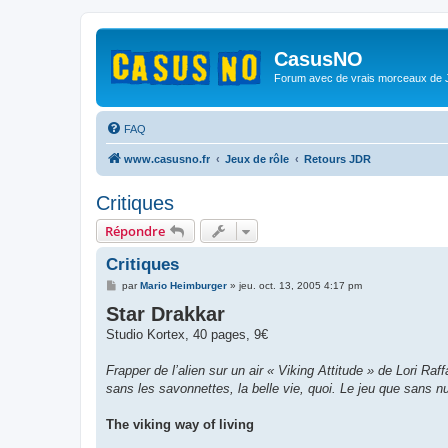
CasusNO
Forum avec de vrais morceaux de
FAQ
www.casusno.fr
Jeux de rôle
Retours JDR
Critiques
Répondre
Critiques
M
par
Mario Heimburger
»
jeu. oct. 13, 2005 4:17 pm
e
Star Drakkar
s
s
Studio Kortex, 40 pages, 9€
a
g
e
Frapper de l’alien sur un air « Viking Attitude » de Lori Ra
sans les savonnettes, la belle vie, quoi. Le jeu que sans nu
The viking way of living