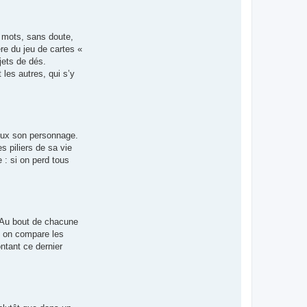
c
t
e
r
s mots, sans doute,
M
a
re du jeu de cartes «
r
jets de dés.
i
o
les autres, qui s’y
H
e
i
m
b
u
r
ieux son personnage.
g
e
 piliers de sa vie
r
e : si on perd tous
. Au bout de chacune
é, on compare les
ontant ce dernier