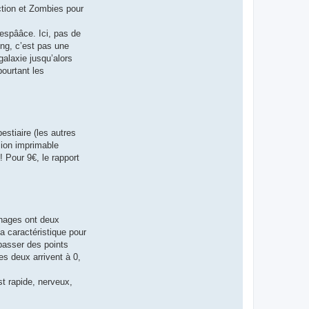
a
ction et Zombies pour
r
i
o
’espââce. Ici, pas de
H
e
ing, c’est pas une
i
galaxie jusqu’alors
m
b
pourtant les
u
r
g
e
r
stiaire (les autres
sion imprimable
 Pour 9€, le rapport
nnages ont deux
la caractéristique pour
 passer des points
es deux arrivent à 0,
st rapide, nerveux,