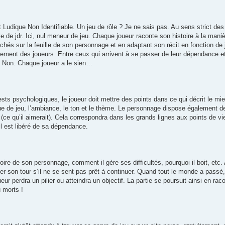
udique Non Identifiable. Un jeu de rôle ? Je ne sais pas. Au sens strict de
e de jdr. Ici, nul meneur de jeu. Chaque joueur raconte son histoire à la maniè
iochés sur la feuille de son personnage et en adaptant son récit en fonction de 
ment des joueurs. Entre ceux qui arrivent à se passer de leur dépendance et 
? Non. Chaque joueur a le sien…
sts psychologiques, le joueur doit mettre des points dans ce qui décrit le m
e de jeu, l’ambiance, le ton et le thème. Le personnage dispose également des
 (ce qu’il aimerait). Cela correspondra dans les grands lignes aux points de vi
 il est libéré de sa dépendance.
toire de son personnage, comment il gère ses difficultés, pourquoi il boit, etc
ser son tour s’il ne se sent pas prêt à continuer. Quand tout le monde a pass
eur perdra un pilier ou atteindra un objectif. La partie se poursuit ainsi en rac
 morts !