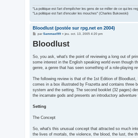
"La politique est l’art d’empêcher les gens de se mêler de ce qui les re
"La politique est l'art d'enculer les mouches" (Charles Bukowski)
Bloodlust (postée sur rpg.net en 2004)
M
par
Sammael99
»
jeu. oct. 13, 2005 4:20 pm
e
Bloodlust
s
s
a
g
e
So, you ask, what's the point of reviewing a long out of pri
some interest in the English speaking world even though th
genre, a genre that has seen something of a role-playing r
The following review is that of the 1st Edition of Bloodlus
comes in a box illustrated by Frazetta and contains three 
system and the setting. The second booklet (32 pages) desc
the incarnate gods and presents an introductory adventur
Setting
The Concept
So, what's this unusual concept that attracted so much int
the lives of mortals, the violence, the blood, the lust, the