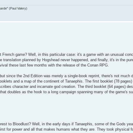
garde" (Paul Valery)
nt French game? Well, in this particular case: it's a game with an unusual conce
e translation planned by Hogshead never happened, and finally, it's in the pu
evival these last few months with the release of the Conan RPG.
t, but since the 2nd Edition was merely a single-book reprint, there's not much
booklets and a map of the continent of Tanaephis. The first booklet (78 pages
ribes character and incarnate god creation. The third booklet (64 pages) des
e that doubles as the hook to a long campaign spanning many of the game's s
erest to Bloodlust? Well, in the early days if Tanaephis, some of the Gods ye
 thirst for power and all that makes humans what they are. They took physical 