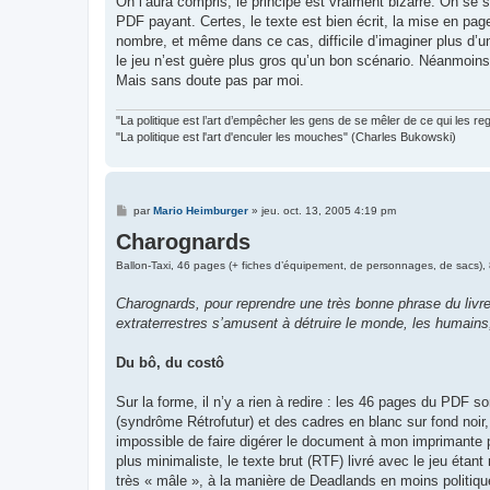
On l’aura compris, le principe est vraiment bizarre. On se s
PDF payant. Certes, le texte est bien écrit, la mise en page
nombre, et même dans ce cas, difficile d’imaginer plus d’un
le jeu n’est guère plus gros qu’un bon scénario. Néanmoins, i
Mais sans doute pas par moi.
"La politique est l’art d’empêcher les gens de se mêler de ce qui les re
"La politique est l'art d'enculer les mouches" (Charles Bukowski)
M
par
Mario Heimburger
»
jeu. oct. 13, 2005 4:19 pm
e
Charognards
s
s
a
Ballon-Taxi, 46 pages (+ fiches d’équipement, de personnages, de sacs),
g
e
Charognards, pour reprendre une très bonne phrase du livre
extraterrestres s’amusent à détruire le monde, les humains
Du bô, du costô
Sur la forme, il n’y a rien à redire : les 46 pages du PDF
(syndrôme Rétrofutur) et des cadres en blanc sur fond noir, 
impossible de faire digérer le document à mon imprimante p
plus minimaliste, le texte brut (RTF) livré avec le jeu étan
très « mâle », à la manière de Deadlands en moins politique