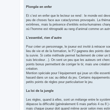
Plongée en enfer
Et c’est en enfer que le lecteur se rend : le monde est dev
peu de choses face aux cataclysmes provoqués. La thémati
extrêmes, mais la présence d’entités extra-humaines chang
où l’homme est rétrogradé au rang d’animal comme un autr
L’essentiel, rien d’autre
Pour créer un personnage, le joueur est invité à retracer so
lieu de vie et de la formation, le PJ gagnera des points d
la survie. Si cette méthode permet facilement de créer un ba
suis bricoleur…). On sent un peu que les auteurs ont cher
points bonus permettent de corriger le tir, mais une créatio
création.
Mention spéciale pour l’équipement qui joue un rôle essentiel
hasard dans un sac au début du jeu. Certains équipements so
petits points de règles pour particulariser le jeu.
La loi de la jungle
Les règles, quand à elles, sont un mélange entre le systèm
dépasse la difficulté (généralement 6 mais parfois 4 ou 8 ) e
mais chaque joueur doit quand même avoir selon mes estima