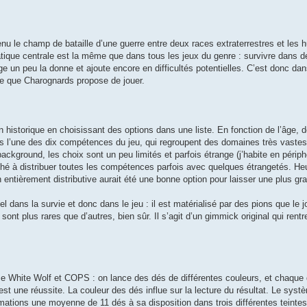
enu le champ de bataille d’une guerre entre deux races extraterrestres et les
que centrale est la même que dans tous les jeux du genre : survivre dans d
e un peu la donne et ajoute encore en difficultés potentielles. C’est donc d
e que Charognards propose de jouer.
n historique en choisissant des options dans une liste. En fonction de l’âge, de
ans l’une des dix compétences du jeu, qui regroupent des domaines très vaste
ckground, les choix sont un peu limités et parfois étrange (j’habite en périphé
ché à distribuer toutes les compétences parfois avec quelques étrangetés. H
n entièrement distributive aurait été une bonne option pour laisser une plus gra
 dans la survie et donc dans le jeu : il est matérialisé par des pions que le j
nt plus rares que d’autres, bien sûr. Il s’agit d’un gimmick original qui rentr
e White Wolf et COPS : on lance des dés de différentes couleurs, et chaque d
st une réussite. La couleur des dés influe sur la lecture du résultat. Le systèm
tions une moyenne de 11 dés à sa disposition dans trois différentes teintes