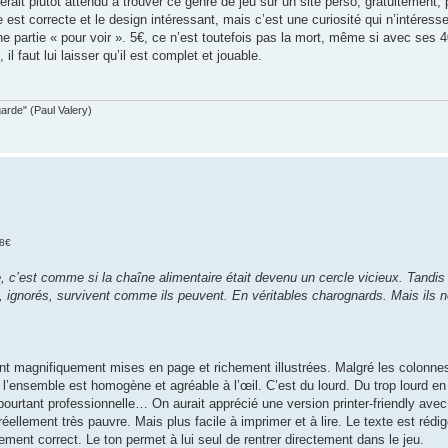
erait plutôt attendu à trouver ce genre de jeu sur un site perso, gratuitement,
 est correcte et le design intéressant, mais c’est une curiosité qui n’intéresse
e partie « pour voir ». 5€, ce n’est toutefois pas la mort, même si avec ses 
l faut lui laisser qu’il est complet et jouable.
garde" (Paul Valery)
 8€
, c’est comme si la chaîne alimentaire était devenu un cercle vicieux. Tandis
, ignorés, survivent comme ils peuvent. En véritables charognards. Mais ils n
 sont magnifiquement mises en page et richement illustrées. Malgré les colonn
l’ensemble est homogène et agréable à l’œil. C’est du lourd. Du trop lourd en f
ourtant professionnelle… On aurait apprécié une version printer-friendly ave
t réellement très pauvre. Mais plus facile à imprimer et à lire. Le texte est ré
ment correct. Le ton permet à lui seul de rentrer directement dans le jeu.