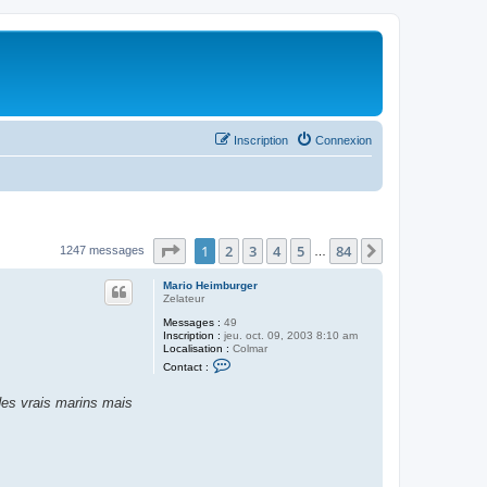
Inscription
Connexion
Page
1
sur
84
1
2
3
4
5
84
Suivant
1247 messages
…
Mario Heimburger
Zelateur
Messages :
49
Inscription :
jeu. oct. 09, 2003 8:10 am
Localisation :
Colmar
C
Contact :
o
n
t
 des vrais marins mais
a
c
t
e
r
M