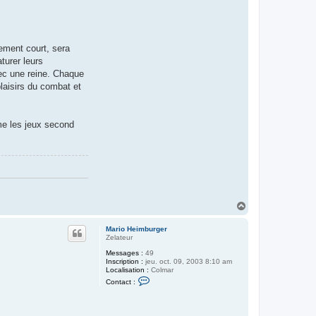
ement court, sera
turer leurs
vec une reine. Chaque
plaisirs du combat et
ime les jeux second
H
a
u
Mario Heimburger
t
Zelateur
Messages :
49
Inscription :
jeu. oct. 09, 2003 8:10 am
Localisation :
Colmar
C
Contact :
o
n
t
a