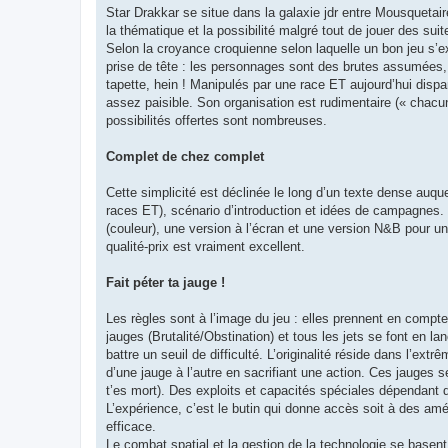
Star Drakkar se situe dans la galaxie jdr entre Mousquetai
la thématique et la possibilité malgré tout de jouer des s
Selon la croyance croquienne selon laquelle un bon jeu s’ex
prise de tête : les personnages sont des brutes assumées, et
tapette, hein ! Manipulés par une race ET aujourd’hui dispa
assez paisible. Son organisation est rudimentaire (« chacun
possibilités offertes sont nombreuses.
Complet de chez complet
Cette simplicité est déclinée le long d’un texte dense auq
races ET), scénario d’introduction et idées de campagnes. 
(couleur), une version à l’écran et une version N&B pour un
qualité-prix est vraiment excellent.
Fait péter ta jauge !
Les règles sont à l’image du jeu : elles prennent en compte
jauges (Brutalité/Obstination) et tous les jets se font en l
battre un seuil de difficulté. L’originalité réside dans l’ex
d’une jauge à l’autre en sacrifiant une action. Ces jauges se
t’es mort). Des exploits et capacités spéciales dépendant d
L’expérience, c’est le butin qui donne accès soit à des amél
efficace.
Le combat spatial et la gestion de la technologie se basen