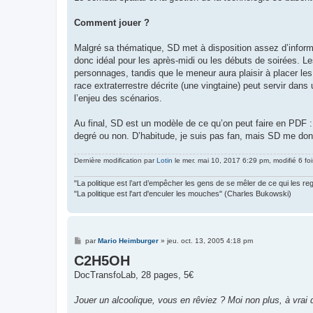
Comment jouer ?
Malgré sa thématique, SD met à disposition assez d’inform
donc idéal pour les après-midi ou les débuts de soirées. Les
personnages, tandis que le meneur aura plaisir à placer l
race extraterrestre décrite (une vingtaine) peut servir dan
l’enjeu des scénarios.
Au final, SD est un modèle de ce qu’on peut faire en PDF : u
degré ou non. D’habitude, je suis pas fan, mais SD me don
Dernière modification par
Lotin
le mer. mai 10, 2017 6:29 pm, modifié 6 foi
"La politique est l’art d’empêcher les gens de se mêler de ce qui les re
"La politique est l'art d'enculer les mouches" (Charles Bukowski)
M
par
Mario Heimburger
»
jeu. oct. 13, 2005 4:18 pm
e
C2H5OH
s
s
DocTransfoLab, 28 pages, 5€
a
g
e
Jouer un alcoolique, vous en rêviez ? Moi non plus, à vrai 