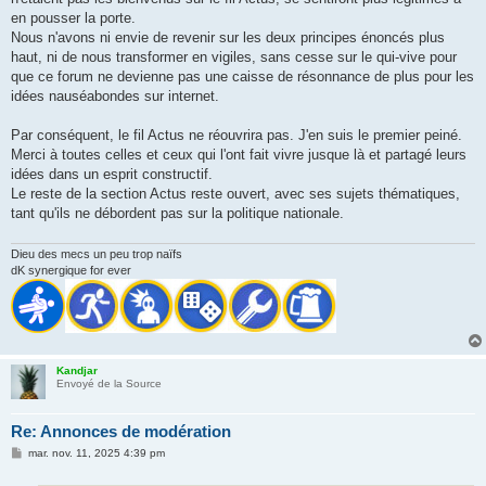
en pousser la porte.
Nous n'avons ni envie de revenir sur les deux principes énoncés plus
haut, ni de nous transformer en vigiles, sans cesse sur le qui-vive pour
que ce forum ne devienne pas une caisse de résonnance de plus pour les
idées nauséabondes sur internet.
Par conséquent, le fil Actus ne réouvrira pas. J'en suis le premier peiné.
Merci à toutes celles et ceux qui l'ont fait vivre jusque là et partagé leurs
idées dans un esprit constructif.
Le reste de la section Actus reste ouvert, avec ses sujets thématiques,
tant qu'ils ne débordent pas sur la politique nationale.
Dieu des mecs un peu trop naïfs
dK synergique for ever
Kandjar
Envoyé de la Source
Re: Annonces de modération
M
mar. nov. 11, 2025 4:39 pm
e
s