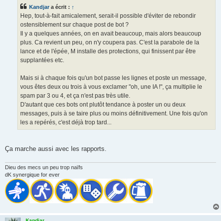
s
Kandjar
a écrit :
↑
a
g
Hep, tout-à-fait amicalement, serait-il possible d'éviter de rebondir
e
ostensiblement sur chaque post de bot ?
Il y a quelques années, on en avait beaucoup, mais alors beaucoup
plus. Ca revient un peu, on n'y coupera pas. C'est la parabole de la
lance et de l'épée, M installe des protections, qui finissent par être
supplantées etc.
Mais si à chaque fois qu'un bot passe les lignes et poste un message,
vous êtes deux ou trois à vous exclamer "oh, une IA !", ça multiplie le
spam par 3 ou 4, et ça n'est pas très utile.
D'autant que ces bots ont plutôt tendance à poster un ou deux
messages, puis à se taire plus ou moins définitivement. Une fois qu'on
les a repérés, c'est déjà trop tard...
Ça marche aussi avec les rapports.
Dieu des mecs un peu trop naïfs
dK synergique for ever
Kandjar