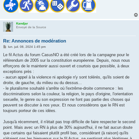
Kandjar
Envoyé de la Source
Re: Annonces de modération
M
lun. juil. 08, 2024 1:45 pm
e
s
Le fil Actus du forum CasusNO a été créé lors de la campagne pour le
s
référendum de 2005 sur la constitution européenne. Depuis, nous nous
a
g
efforçons de le maintenir aussi ouvert et courtois que possible, à deux
e
exceptions près :
- aucun appel à la violence ni apologie n'y sont tolérés, qu'ils soient de
droite, de gauche, du milieu ou du dessus...
- le pluralisme souhaité s'arrête où l'extrême-droite commence : les
discriminations selon la couleur, la religion, le pays d'origine, l'orientation
sexuelle, le genre ou son expression ne font pas partie des choses qui
peuvent se discuter à nos yeux. Et nous considérons que le RN est
toujours porteur de ces idées.
Jusqu'à récemment, il n'était pas trop difficile de faire respecter le second
point. Mais avec un RN à plus de 30% aujourd'hui, il ne fait aucun doute
que certains qui faisaient plutôt profil bas, considérant (à raison) qu'ils
n'étaient pas les bienvenus sur le fil Actus, se sentiront plus légitimes à