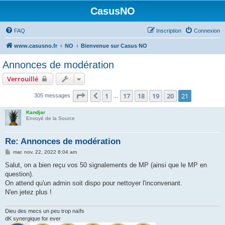
CasusNO
FAQ
Inscription
Connexion
www.casusno.fr
NO
Bienvenue sur Casus NO
Annonces de modération
Verrouillé
Page
21
sur
21
1
17
18
19
20
21
Précédent
305 messages
…
Kandjar
Envoyé de la Source
Re: Annonces de modération
M
mar. nov. 22, 2022 8:04 am
e
s
Salut, on a bien reçu vos 50 signalements de MP (ainsi que le MP en
s
question).
a
g
On attend qu'un admin soit dispo pour nettoyer l'inconvenant.
e
N'en jetez plus !
Dieu des mecs un peu trop naïfs
dK synergique for ever