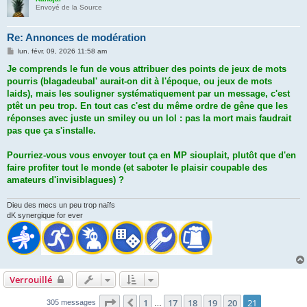
Envoyé de la Source
Re: Annonces de modération
M
lun. févr. 09, 2026 11:58 am
e
s
Je comprends le fun de vous attribuer des points de jeux de mots
s
pourris (blagadeubal' aurait-on dit à l'époque, ou jeux de mots
a
g
laids), mais les souligner systématiquement par un message, c'est
e
ptêt un peu trop. En tout cas c'est du même ordre de gêne que les
réponses avec juste un smiley ou un lol : pas la mort mais faudrait
pas que ça s'installe.
Pourriez-vous vous envoyer tout ça en MP siouplait, plutôt que d'en
faire profiter tout le monde (et saboter le plaisir coupable des
amateurs d'invisiblagues) ?
Dieu des mecs un peu trop naïfs
dK synergique for ever
Verrouillé
Page
21
sur
21
1
17
18
19
20
21
Précédent
305 messages
…