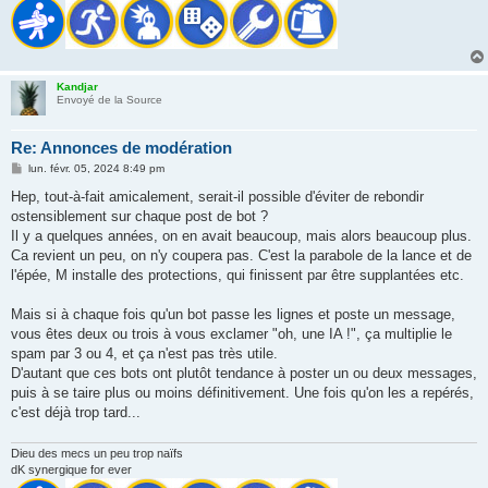
Kandjar
Envoyé de la Source
Re: Annonces de modération
M
lun. févr. 05, 2024 8:49 pm
e
s
Hep, tout-à-fait amicalement, serait-il possible d'éviter de rebondir
s
ostensiblement sur chaque post de bot ?
a
g
Il y a quelques années, on en avait beaucoup, mais alors beaucoup plus.
e
Ca revient un peu, on n'y coupera pas. C'est la parabole de la lance et de
l'épée, M installe des protections, qui finissent par être supplantées etc.
Mais si à chaque fois qu'un bot passe les lignes et poste un message,
vous êtes deux ou trois à vous exclamer "oh, une IA !", ça multiplie le
spam par 3 ou 4, et ça n'est pas très utile.
D'autant que ces bots ont plutôt tendance à poster un ou deux messages,
puis à se taire plus ou moins définitivement. Une fois qu'on les a repérés,
c'est déjà trop tard...
Dieu des mecs un peu trop naïfs
dK synergique for ever