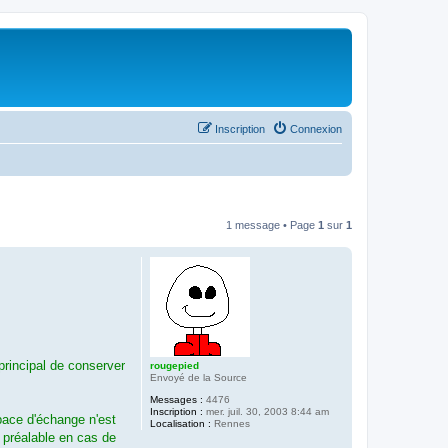
Inscription
Connexion
1 message • Page
1
sur
1
principal de conserver
rougepied
Envoyé de la Source
Messages :
4476
Inscription :
mer. juil. 30, 2003 8:44 am
pace d'échange n'est
Localisation :
Rennes
 préalable en cas de