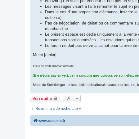
N'ouvrir qu'un sujet par vendeur et non pas un sujet p
Les messages visant à faire remonter le sujet en pr
Dans le cas d’une proposition d’échange, inscrire l
édition »)
Pas de négociation, de débat ou de commentaire sur l
marchandise.
Le présent espace est dédié uniquement à la vente ou
transactions sont autorisées. Les discutions qui on t
Le forum ne doit pas servir à l'achat pour la revente
Merci.[/color]
Dieu de l’alternative attitude.
Si je n'écris pas en vert, ce ne sont que mes opinions personnelles, ri
Modo de Schrödinger : odieux fakiste ultraliberal mascu pour les uns, 
Verrouillé
Revenir à « Je recherche »
www.casusno.fr