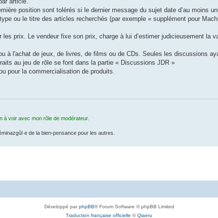
ar article.
emière position sont tolérés si le dernier message du sujet date d’au moins u
e type ou le titre des articles recherchés (par exemple « supplément pour Mac
es prix. Le vendeur fixe son prix, charge à lui d’estimer judicieusement la v
 à l'achat de jeux, de livres, de films ou de CDs. Seules les discussions aya
raits au jeu de rôle se font dans la partie « Discussions JDR »
 ou pour la commercialisation de produits.
en à voir avec mon rôle de modérateur.
féminazgûl·e de la bien-pensance pour les autres.
Développé par
phpBB
® Forum Software © phpBB Limited
Traduction française officielle
©
Qiaeru