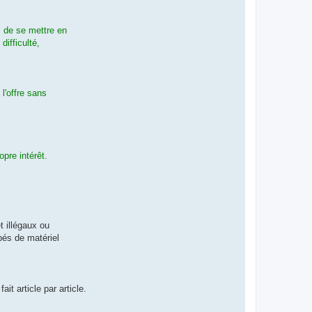
s de se mettre en
ifficulté,
l'offre sans
pre intérêt.
t illégaux ou
pés de matériel
it article par article.