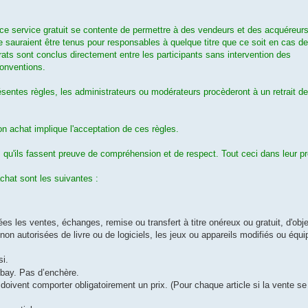
que ce service gratuit se contente de permettre à des vendeurs et des acquéreur
 sauraient être tenus pour responsables à quelque titre que ce soit en cas de d
trats sont conclus directement entre les participants sans intervention des
onventions.
entes règles, les administrateurs ou modérateurs procèderont à un retrait de 
on achat implique l'acceptation de ces règles.
 qu'ils fassent preuve de compréhension et de respect. Tout ceci dans leur pro
chat sont les suivantes :
ées les ventes, échanges, remise ou transfert à titre onéreux ou gratuit, d'obje
non autorisées de livre ou de logiciels, les jeux ou appareils modifiés ou équi
si.
ebay. Pas d’enchère.
doivent comporter obligatoirement un prix. (Pour chaque article si la vente se fa