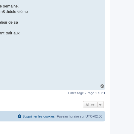
ne semaine.
hin&Bidule 6ième
aleur de sa
nt trait aux
H
a
1 message • Page
1
sur
1
u
t
Aller
Supprimer les cookies
Fuseau horaire sur
UTC+02:00