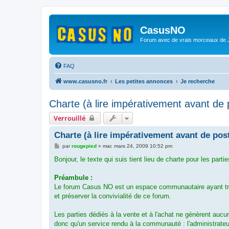
CasusNO
Forum avec de vrais morceaux de
FAQ
www.casusno.fr
Les petites annonces
Je recherche
Charte (à lire impérativement avant de p
Verrouillé
Charte (à lire impérativement avant de poste
M
par
rougepied
»
mar. mars 24, 2009 10:52 pm
e
s
Bonjour, le texte qui suis tient lieu de charte pour les par
s
a
g
Préambule :
e
Le forum Casus NO est un espace communautaire ayant trait
et préserver la convivialité de ce forum.
Les parties dédiés à la vente et à l'achat ne génèrent auc
donc qu'un service rendu à la communauté : l'administrateu