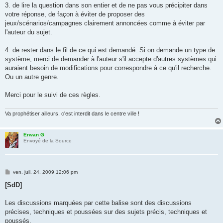
3. de lire la question dans son entier et de ne pas vous précipiter dans
votre réponse, de façon à éviter de proposer des
jeux/scénarios/campagnes clairement annoncées comme à éviter par
l'auteur du sujet.
4. de rester dans le fil de ce qui est demandé. Si on demande un type de
système, merci de demander à l'auteur s'il accepte d'autres systèmes qui
auraient besoin de modifications pour correspondre à ce qu'il recherche.
Ou un autre genre.
Merci pour le suivi de ces règles.
Va prophétiser ailleurs, c'est interdit dans le centre ville !
Erwan G
Envoyé de la Source
M
ven. juil. 24, 2009 12:06 pm
e
s
[SdD]
s
a
g
Les discussions marquées par cette balise sont des discussions
e
précises, techniques et poussées sur des sujets précis, techniques et
poussés.