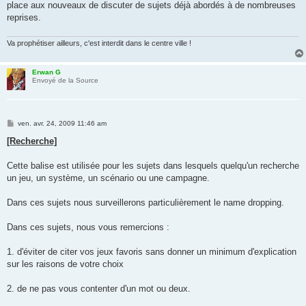
place aux nouveaux de discuter de sujets déjà abordés à de nombreuses
reprises.
Va prophétiser ailleurs, c'est interdit dans le centre ville !
Erwan G
Envoyé de la Source
M
ven. avr. 24, 2009 11:46 am
e
s
[Recherche]
s
a
g
Cette balise est utilisée pour les sujets dans lesquels quelqu'un recherche
e
un jeu, un système, un scénario ou une campagne.
Dans ces sujets nous surveillerons particulièrement le name dropping.
Dans ces sujets, nous vous remercions :
1. d'éviter de citer vos jeux favoris sans donner un minimum d'explication
sur les raisons de votre choix
2. de ne pas vous contenter d'un mot ou deux.