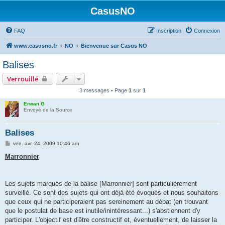
CasusNO
FAQ
Inscription
Connexion
www.casusno.fr
NO
Bienvenue sur Casus NO
Balises
Verrouillé
3 messages • Page
1
sur
1
Erwan G
Envoyé de la Source
Balises
M
ven. avr. 24, 2009 10:46 am
e
s
Marronnier
s
a
g
e
Les sujets marqués de la balise [Marronnier] sont particulièrement
surveillé. Ce sont des sujets qui ont déjà été évoqués et nous souhaitons
que ceux qui ne participeraient pas sereinement au débat (en trouvant
que le postulat de base est inutile/inintéressant...) s'abstiennent d'y
participer. L'objectif est d'être constructif et, éventuellement, de laisser la