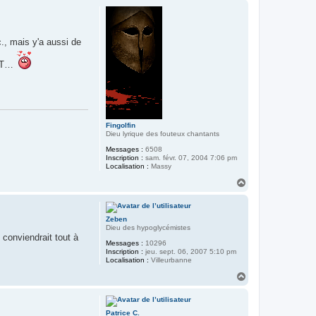
u
t
c., mais y'a aussi de
WAT…
Fingolfin
Dieu lyrique des fouteux chantants
Messages :
6508
Inscription :
sam. févr. 07, 2004 7:06 pm
Localisation :
Massy
H
a
u
t
Zeben
Dieu des hypoglycémistes
conviendrait tout à
Messages :
10296
Inscription :
jeu. sept. 06, 2007 5:10 pm
Localisation :
Villeurbanne
H
a
u
t
Patrice C.