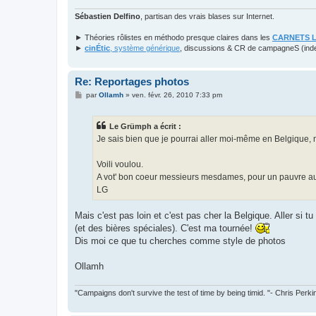
e
Sébastien Delfino
, partisan des vrais blases sur Internet.
► Théories rôlistes en méthodo presque claires dans les
CARNETS 
►
cinÉtic
, système générique
, discussions & CR de campagneS (ind
Re: Reportages photos
M
par
Ollamh
»
ven. févr. 26, 2010 7:33 pm
e
s
s
Le Grümph a écrit :
a
g
Je sais bien que je pourrai aller moi-même en Belgique, ma
e
Voili voulou.
A vot' bon coeur messieurs mesdames, pour un pauvre aut
LG
Mais c'est pas loin et c'est pas cher la Belgique. Aller si tu
(et des bières spéciales). C'est ma tournée!
Dis moi ce que tu cherches comme style de photos
Ollamh
"Campaigns don't survive the test of time by being timid. "- Chris Perki