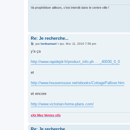
Va prophétiser ailleurs, c'est interdit dans le centre ville !
Re: Je recherche...
M
par
lordsamael
»
jeu. févr. 11, 2010 7:56 pm
e
s
y'a ça
s
a
g
http://www.rapidejdr.fr/product_info.ph ... _40030_0_0
e
et
http://www.housemouse.net/ebooks/CottagePalliser.htm
et encore
http://www.victorian-home-plans.com/
xXx Mes Ventes xXx
Re: Je recherche...