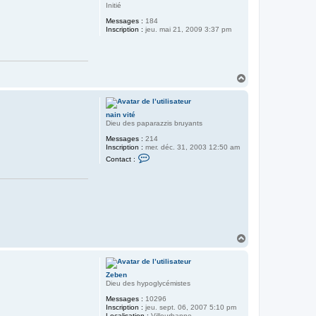
Initié
Messages :
184
Inscription :
jeu. mai 21, 2009 3:37 pm
H
a
u
t
nain vité
Dieu des paparazzis bruyants
Messages :
214
Inscription :
mer. déc. 31, 2003 12:50 am
C
Contact :
o
n
t
a
c
t
e
r
n
H
a
a
i
n
u
v
t
i
Zeben
t
Dieu des hypoglycémistes
é
Messages :
10296
Inscription :
jeu. sept. 06, 2007 5:10 pm
Localisation :
Villeurbanne