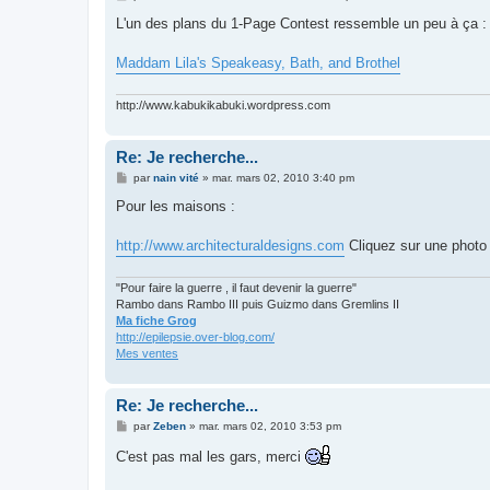
e
s
L'un des plans du 1-Page Contest ressemble un peu à ça :
s
a
g
Maddam Lila's Speakeasy, Bath, and Brothel
e
http://www.kabukikabuki.wordpress.com
Re: Je recherche...
M
par
nain vité
»
mar. mars 02, 2010 3:40 pm
e
s
Pour les maisons :
s
a
g
http://www.architecturaldesigns.com
Cliquez sur une photo e
e
"Pour faire la guerre , il faut devenir la guerre"
Rambo dans Rambo III puis Guizmo dans Gremlins II
Ma fiche Grog
http://epilepsie.over-blog.com/
Mes ventes
Re: Je recherche...
M
par
Zeben
»
mar. mars 02, 2010 3:53 pm
e
s
C'est pas mal les gars, merci
s
a