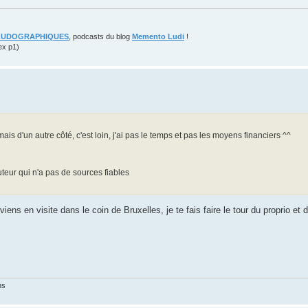
LUDOGRAPHIQUES
, podcasts du blog
Memento Ludi
!
ex p1)
is d'un autre côté, c'est loin, j'ai pas le temps et pas les moyens financiers ^^
eur qui n'a pas de sources fiables
 viens en visite dans le coin de Bruxelles, je te fais faire le tour du proprio et
ns