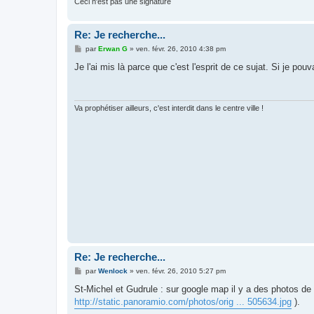
Ceci n'est pas une signature
Re: Je recherche...
M
par
Erwan G
»
ven. févr. 26, 2010 4:38 pm
e
s
Je l'ai mis là parce que c'est l'esprit de ce sujat. Si je pouva
s
a
g
e
Va prophétiser ailleurs, c'est interdit dans le centre ville !
Re: Je recherche...
M
par
Wenlock
»
ven. févr. 26, 2010 5:27 pm
e
s
St-Michel et Gudrule : sur google map il y a des photos de l
s
http://static.panoramio.com/photos/orig ... 505634.jpg
).
a
g