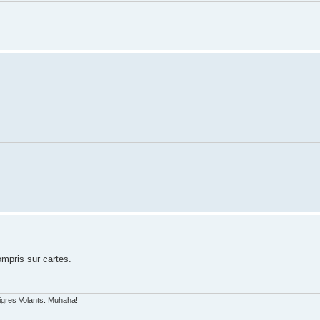
ompris sur cartes.
igres Volants. Muhaha!