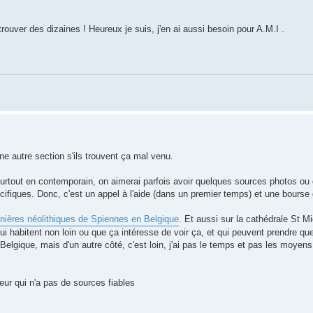
 trouver des dizaines ! Heureux je suis, j'en ai aussi besoin pour A.M.I .
e autre section s'ils trouvent ça mal venu.
surtout en contemporain, on aimerai parfois avoir quelques sources photos ou 
écifiques. Donc, c'est un appel à l'aide (dans un premier temps) et une bourse 
nières néolithiques de Spiennes en Belgique
. Et aussi sur la cathédrale St M
qui habitent non loin ou que ça intéresse de voir ça, et qui peuvent prendre q
Belgique, mais d'un autre côté, c'est loin, j'ai pas le temps et pas les moyens
ur qui n'a pas de sources fiables