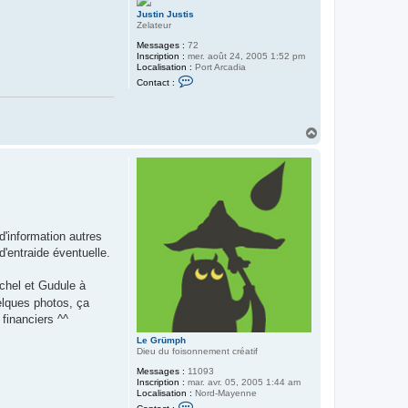
t
Justin Justis
Zelateur
Messages :
72
Inscription :
mer. août 24, 2005 1:52 pm
Localisation :
Port Arcadia
C
Contact :
o
n
t
a
H
c
t
a
e
u
r
t
J
u
s
t
i
n
d'information autres
J
d'entraide éventuelle.
u
s
t
ichel et Gudule à
i
s
uelques photos, ça
 financiers ^^
Le Grümph
Dieu du foisonnement créatif
Messages :
11093
Inscription :
mar. avr. 05, 2005 1:44 am
Localisation :
Nord-Mayenne
C