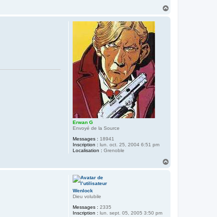
t
H
a
c
a
t
u
e
t
r
A
l
i
a
s
Erwan G
Envoyé de la Source
Messages :
18941
Inscription :
lun. oct. 25, 2004 6:51 pm
Localisation :
Grenoble
H
a
u
t
Wenlock
Dieu volubile
Messages :
2335
Inscription :
lun. sept. 05, 2005 3:50 pm