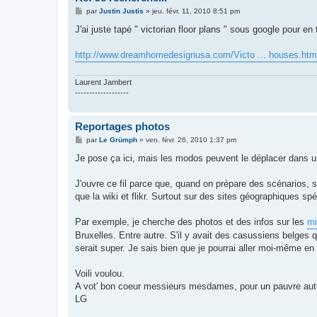
M
par
Justin Justis
»
jeu. févr. 11, 2010 8:51 pm
e
s
J'ai juste tapé " victorian floor plans " sous google pour en
s
a
g
http://www.dreamhomedesignusa.com/Victo ... houses.htm
e
Laurent Jambert
-------------------
Reportages photos
M
par
Le Grümph
»
ven. févr. 26, 2010 1:37 pm
e
s
Je pose ça ici, mais les modos peuvent le déplacer dans un
s
a
g
J'ouvre ce fil parce que, quand on prépare des scénarios, 
e
que la wiki et flikr. Surtout sur des sites géographiques sp
Par exemple, je cherche des photos et des infos sur les
mi
Bruxelles. Entre autre. S'il y avait des casussiens belges 
serait super. Je sais bien que je pourrai aller moi-même en 
Voili voulou.
A vot' bon coeur messieurs mesdames, pour un pauvre aute
LG