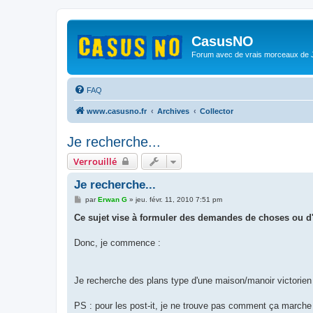
CasusNO
Forum avec de vrais morceaux de
FAQ
www.casusno.fr
Archives
Collector
Je recherche...
Verrouillé
Je recherche...
M
par
Erwan G
»
jeu. févr. 11, 2010 7:51 pm
e
s
Ce sujet vise à formuler des demandes de choses ou d'
s
a
g
Donc, je commence :
e
Je recherche des plans type d'une maison/manoir victorien à
PS : pour les post-it, je ne trouve pas comment ça marche