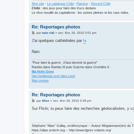
Mon site
-
Le catalogue Chibi
-
Patreon
-
Discord Chibi
Chibi
: des jeux pour faire des trucs dedans
Le rêve mouillé du capitalisme : les usines pleines et les rues vides.
Re: Reportages photos
M
par
nain vité
»
ven. févr. 26, 2010 3:01 pm
e
s
J'ai quelques cathédrales par
la
s
a
g
Nain.
e
"Pour faire la guerre , il faut devenir la guerre"
Rambo dans Rambo III puis Guizmo dans Gremlins II
Ma fiche Grog
http://epilepsie.over-blog.com/
Mes ventes
Re: Reportages photos
M
par
Alias
»
ven. févr. 26, 2010 3:39 pm
e
s
Sur Flickr, tu peux faire des recherches géolocalisées, y c
s
a
g
e
Stéphane "Alias" Gallay, ornithorynque -- Auteur Mégalomane(tm) de T
https://alias.erdorin.org -- http://www.tigres-volants.org/