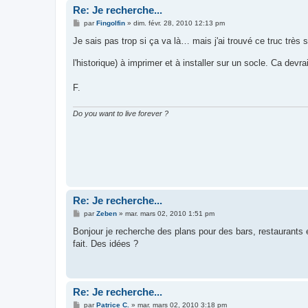
Re: Je recherche...
M
par
Fingolfin
»
dim. févr. 28, 2010 12:13 pm
e
s
Je sais pas trop si ça va là… mais j'ai trouvé ce truc très
s
a
l'historique) à imprimer et à installer sur un socle. Ca d
g
e
F.
Do you want to live forever ?
Re: Je recherche...
M
par
Zeben
»
mar. mars 02, 2010 1:51 pm
e
s
Bonjour je recherche des plans pour des bars, restaurants 
s
fait. Des idées ?
a
g
e
Re: Je recherche...
M
par
Patrice C.
»
mar. mars 02, 2010 3:18 pm