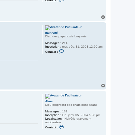
Contact :
o
n
t
a
c
H
t
a
e
u
r
t
L
nain vité
e
Dieu des paparazzis bruyants
G
r
Messages :
214
ü
Inscription :
mer. déc. 31, 2003 12:50 am
m
C
Contact :
p
o
h
n
t
a
c
t
e
r
n
H
a
a
i
n
u
v
t
i
Alias
t
Dieu progressif des chats bondissant
é
Messages :
162
Inscription :
lun. janv. 05, 2004 5:28 pm
Localisation :
Helvétie gravement
occidentale
C
Contact :
o
n