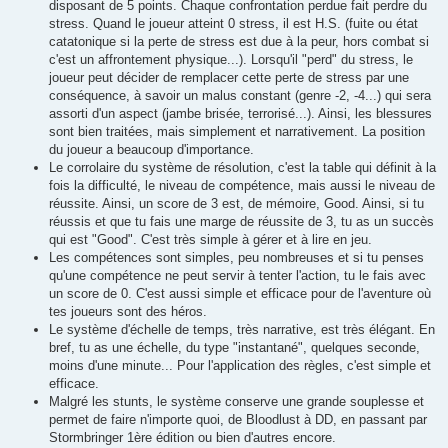
disposant de 5 points. Chaque confrontation perdue fait perdre du
stress. Quand le joueur atteint 0 stress, il est H.S. (fuite ou état
catatonique si la perte de stress est due à la peur, hors combat si
c'est un affrontement physique...). Lorsqu'il "perd" du stress, le
joueur peut décider de remplacer cette perte de stress par une
conséquence, à savoir un malus constant (genre -2, -4...) qui sera
assorti d'un aspect (jambe brisée, terrorisé...). Ainsi, les blessures
sont bien traitées, mais simplement et narrativement. La position
du joueur a beaucoup d'importance.
Le corrolaire du système de résolution, c'est la table qui définit à la
fois la difficulté, le niveau de compétence, mais aussi le niveau de
réussite. Ainsi, un score de 3 est, de mémoire, Good. Ainsi, si tu
réussis et que tu fais une marge de réussite de 3, tu as un succès
qui est "Good". C'est très simple à gérer et à lire en jeu.
Les compétences sont simples, peu nombreuses et si tu penses
qu'une compétence ne peut servir à tenter l'action, tu le fais avec
un score de 0. C'est aussi simple et efficace pour de l'aventure où
tes joueurs sont des héros.
Le système d'échelle de temps, très narrative, est très élégant. En
bref, tu as une échelle, du type "instantané", quelques seconde,
moins d'une minute... Pour l'application des règles, c'est simple et
efficace.
Malgré les stunts, le système conserve une grande souplesse et
permet de faire n'importe quoi, de Bloodlust à DD, en passant par
Stormbringer 1ère édition ou bien d'autres encore.