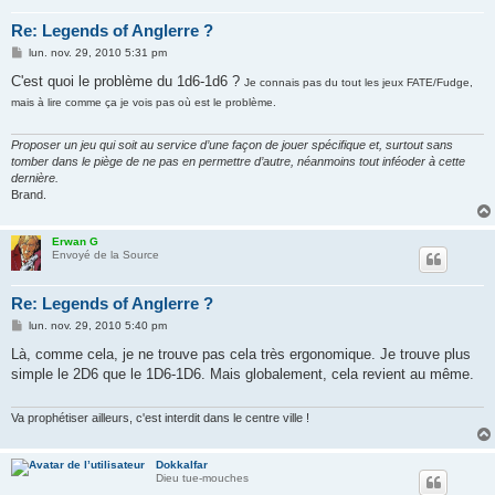
Re: Legends of Anglerre ?
M
lun. nov. 29, 2010 5:31 pm
e
s
C'est quoi le problème du 1d6-1d6 ?
Je connais pas du tout les jeux FATE/Fudge,
s
mais à lire comme ça je vois pas où est le problème.
a
g
e
Proposer un jeu qui soit au service d’une façon de jouer spécifique et, surtout sans
tomber dans le piège de ne pas en permettre d’autre, néanmoins tout inféoder à cette
dernière.
Brand.
Erwan G
Envoyé de la Source
Re: Legends of Anglerre ?
M
lun. nov. 29, 2010 5:40 pm
e
s
Là, comme cela, je ne trouve pas cela très ergonomique. Je trouve plus
s
simple le 2D6 que le 1D6-1D6. Mais globalement, cela revient au même.
a
g
e
Va prophétiser ailleurs, c'est interdit dans le centre ville !
Dokkalfar
Dieu tue-mouches