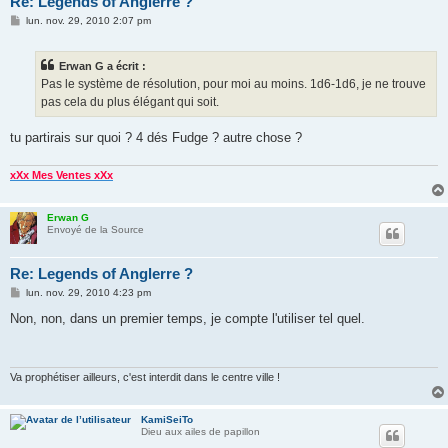
Re: Legends of Anglerre ?
M
lun. nov. 29, 2010 2:07 pm
e
s
s
Erwan G a écrit :
a
g
Pas le système de résolution, pour moi au moins. 1d6-1d6, je ne trouve
e
pas cela du plus élégant qui soit.
tu partirais sur quoi ? 4 dés Fudge ? autre chose ?
xXx Mes Ventes xXx
Erwan G
Envoyé de la Source
Re: Legends of Anglerre ?
M
lun. nov. 29, 2010 4:23 pm
e
s
Non, non, dans un premier temps, je compte l'utiliser tel quel.
s
a
g
e
Va prophétiser ailleurs, c'est interdit dans le centre ville !
KamiSeiTo
Dieu aux ailes de papillon