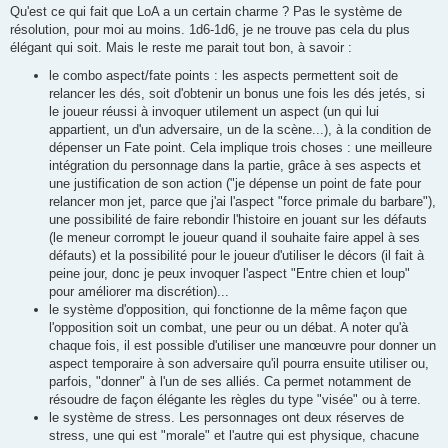
Qu'est ce qui fait que LoA a un certain charme ? Pas le système de
résolution, pour moi au moins. 1d6-1d6, je ne trouve pas cela du plus
élégant qui soit. Mais le reste me parait tout bon, à savoir :
le combo aspect/fate points : les aspects permettent soit de
relancer les dés, soit d'obtenir un bonus une fois les dés jetés, si
le joueur réussi à invoquer utilement un aspect (un qui lui
appartient, un d'un adversaire, un de la scène...), à la condition de
dépenser un Fate point. Cela implique trois choses : une meilleure
intégration du personnage dans la partie, grâce à ses aspects et
une justification de son action ("je dépense un point de fate pour
relancer mon jet, parce que j'ai l'aspect "force primale du barbare"),
une possibilité de faire rebondir l'histoire en jouant sur les défauts
(le meneur corrompt le joueur quand il souhaite faire appel à ses
défauts) et la possibilité pour le joueur d'utiliser le décors (il fait à
peine jour, donc je peux invoquer l'aspect "Entre chien et loup"
pour améliorer ma discrétion)...
le système d'opposition, qui fonctionne de la même façon que
l'opposition soit un combat, une peur ou un débat. A noter qu'à
chaque fois, il est possible d'utiliser une manœuvre pour donner un
aspect temporaire à son adversaire qu'il pourra ensuite utiliser ou,
parfois, "donner" à l'un de ses alliés. Ca permet notamment de
résoudre de façon élégante les règles du type "visée" ou à terre.
le système de stress. Les personnages ont deux réserves de
stress, une qui est "morale" et l'autre qui est physique, chacune