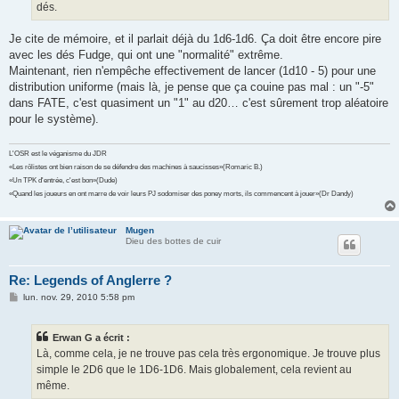
dés.
Je cite de mémoire, et il parlait déjà du 1d6-1d6. Ça doit être encore pire
avec les dés Fudge, qui ont une "normalité" extrême.
Maintenant, rien n'empêche effectivement de lancer (1d10 - 5) pour une
distribution uniforme (mais là, je pense que ça couine pas mal : un "-5"
dans FATE, c'est quasiment un "1" au d20… c'est sûrement trop aléatoire
pour le système).
L'OSR est le véganisme du JDR
«Les rôlistes ont bien raison de se défendre des machines à saucisses»(Romaric B.)
«Un TPK d'entrée, c'est bon»(Dude)
«Quand les joueurs en ont marre de voir leurs PJ sodomiser des poney morts, ils commencent à jouer»(Dr Dandy)
Mugen
Dieu des bottes de cuir
Re: Legends of Anglerre ?
M
lun. nov. 29, 2010 5:58 pm
e
s
s
Erwan G a écrit :
a
g
Là, comme cela, je ne trouve pas cela très ergonomique. Je trouve plus
e
simple le 2D6 que le 1D6-1D6. Mais globalement, cela revient au
même.