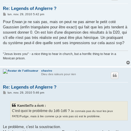
Re: Legends of Anglerre ?
M
lun. nov. 29, 2010 5:42 pm
e
s
Pour Erwan je ne sais pas, mais on peut ne pas aimer le petit coté
s
Gaussien (enfin triangulaire pour être exact) qui fait que les jets tendent à
a
g
souvent donner 0. On est loin d'une dispersion des résultats à la D20, qui
e
s'il elle n'est pas très réaliste est peut être plus héroïque. Un pratiquant
du système peut-il dire quelle sont ses impressions sur cela aussi svp?
"Jesus loves you" - a nice thing to hear in church, but a horrific thing to hear in a
Mexican prison.
chaviro
Dieu des raleurs pour rien
Re: Legends of Anglerre ?
M
lun. nov. 29, 2010 5:46 pm
e
s
s
KamiSeiTo a écrit :
a
g
C'est quoi le problème du 1d6-1d6 ?
Je connais pas du tout les jeux
e
FATE/Fudge, mais à lire comme ça je vois pas où est le problème.
Le problème, c'est la soustraction.