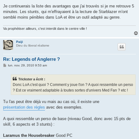
Je continuerais la liste des avantages que j'ai trouvés si je me retrouve 5
minutes. Les stunts, qui m'effrayaient à la lecture de Starblazer m'ont
semblé moins pénibles dans LoA et être un outil adapté au genre.
Va prophétiser ailleurs, c'est interdit dans le centre ville !
Paiji
Dieu du liberal réalisme
Re: Legends of Anglerre ?
M
lun. nov. 29, 2010 9:53 am
e
s
s
Trickster a écrit :
a
g
Donc LoA c'est quoi ? Comment y joue t'on ? A quoi ressemble un perso
e
? Est ce vraiment adaptable à toutes sortes d'univers Med Fan ? etc !
Tu l'as peut être déjà vu mais au cas où, il existe une
présentation des règles
avec des exemples.
A quoi ressemble un perso de base (niveau Good, donc avec 15 pts de
skill, 6 aspects et 3 stunts) :
Laramus the Housebreaker
Good PC