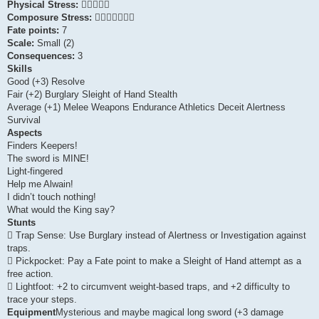
Physical Stress:

Composure Stress:

Fate points:
7
Scale:
Small (2)
Consequences:
3
Skills
Good (+3) Resolve
Fair (+2) Burglary Sleight of Hand Stealth
Average (+1) Melee Weapons Endurance Athletics Deceit Alertness
Survival
Aspects
Finders Keepers!
The sword is MINE!
Light-fingered
Help me Alwain!
I didn’t touch nothing!
What would the King say?
Stunts
 Trap Sense: Use Burglary instead of Alertness or Investigation against
traps.
 Pickpocket: Pay a Fate point to make a Sleight of Hand attempt as a
free action.
 Lightfoot: +2 to circumvent weight-based traps, and +2 difficulty to
trace your steps.
Equipment
Mysterious and maybe magical long sword (+3 damage