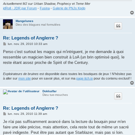
Actuellement MJ sur Urban Shadow, Prophecy et 7eme Mer
jdRoll - JDR par Forum
-
Fusina
-
Galerie de PNJs Kpdp
Mangelunes
Dieu des blagues mal formulées
Re: Legends of Anglerre ?
M
lun. nov. 29, 2010 10:33 am
e
s
Perso c'est surtout les magos qui m'intriguent, je me demande à quoi
s
ressemble un magicien bien construit à LoA (un brin optimisé quoi), le
a
g
reste étant assez proche de Spirit of the Century.
e
Exploirateurs de bruines
est disponible dans toutes les boutiques de jeux ! N'hésitez pas
à aller sur
mon site
pour en savoir plus, et sur ma
page itch.io
pour du contenu exclusif !
Dokkalfar
Dieu tue-mouches
Re: Legends of Anglerre ?
M
lun. nov. 29, 2010 11:39 am
e
s
Je n'ai pas suffisamment avancé dans la lecture du bouquin pour m'en
s
faire une idée précise, mais attention, cela reste tout de même un sacré
a
g
pavé indigeste. Peut être pas autant que Starblazer, mais pas si loin.