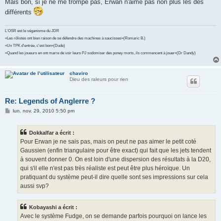
Mais bon, si je ne me trompe pas, Erwan n'aime pas non plus les dés
différents
L'OSR est le véganisme du JDR
«Les rôlistes ont bien raison de se défendre des machines à saucisses»(Romaric B.)
«Un TPK d'entrée, c'est bon»(Dude)
«Quand les joueurs en ont marre de voir leurs PJ sodomiser des poney morts, ils commencent à jouer»(Dr Dandy)
chaviro
Dieu des raleurs pour rien
Re: Legends of Anglerre ?
M
lun. nov. 29, 2010 5:50 pm
e
s
s
Dokkalfar a écrit :
a
g
Pour Erwan je ne sais pas, mais on peut ne pas aimer le petit coté
e
Gaussien (enfin triangulaire pour être exact) qui fait que les jets tendent
à souvent donner 0. On est loin d'une dispersion des résultats à la D20,
qui s'il elle n'est pas très réaliste est peut être plus héroïque. Un
pratiquant du système peut-il dire quelle sont ses impressions sur cela
aussi svp?
Kobayashi a écrit :
Avec le système Fudge, on se demande parfois pourquoi on lance les