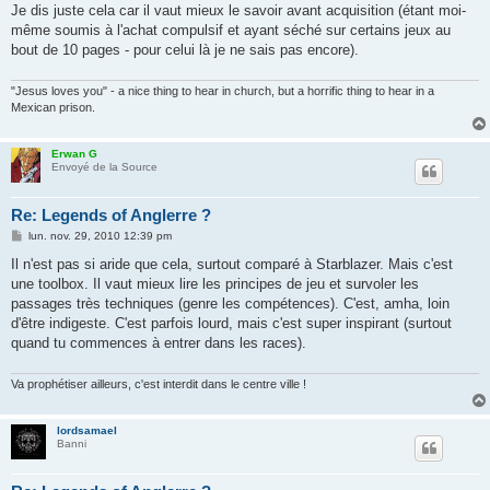
e
Je dis juste cela car il vaut mieux le savoir avant acquisition (étant moi-
même soumis à l'achat compulsif et ayant séché sur certains jeux au
bout de 10 pages - pour celui là je ne sais pas encore).
"Jesus loves you" - a nice thing to hear in church, but a horrific thing to hear in a
Mexican prison.
Erwan G
Envoyé de la Source
Re: Legends of Anglerre ?
M
lun. nov. 29, 2010 12:39 pm
e
s
Il n'est pas si aride que cela, surtout comparé à Starblazer. Mais c'est
s
une toolbox. Il vaut mieux lire les principes de jeu et survoler les
a
g
passages très techniques (genre les compétences). C'est, amha, loin
e
d'être indigeste. C'est parfois lourd, mais c'est super inspirant (surtout
quand tu commences à entrer dans les races).
Va prophétiser ailleurs, c'est interdit dans le centre ville !
lordsamael
Banni