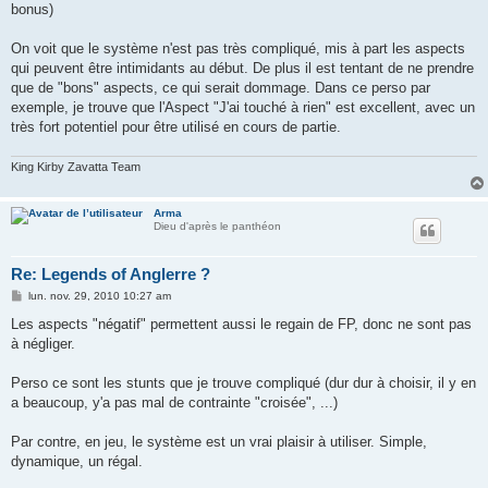
bonus)
On voit que le système n'est pas très compliqué, mis à part les aspects
qui peuvent être intimidants au début. De plus il est tentant de ne prendre
que de "bons" aspects, ce qui serait dommage. Dans ce perso par
exemple, je trouve que l'Aspect "J'ai touché à rien" est excellent, avec un
très fort potentiel pour être utilisé en cours de partie.
King Kirby Zavatta Team
Arma
Dieu d'après le panthéon
Re: Legends of Anglerre ?
M
lun. nov. 29, 2010 10:27 am
e
s
Les aspects "négatif" permettent aussi le regain de FP, donc ne sont pas
s
à négliger.
a
g
e
Perso ce sont les stunts que je trouve compliqué (dur dur à choisir, il y en
a beaucoup, y'a pas mal de contrainte "croisée", ...)
Par contre, en jeu, le système est un vrai plaisir à utiliser. Simple,
dynamique, un régal.