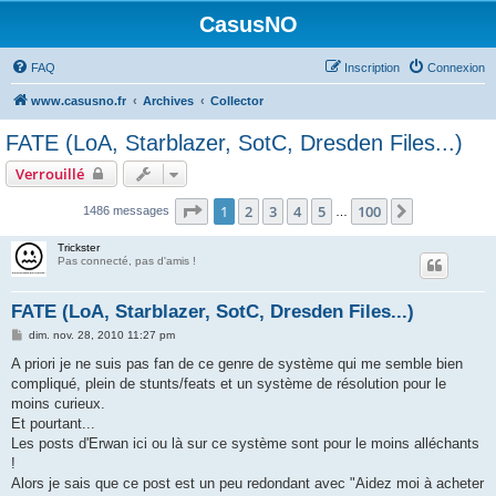
CasusNO
FAQ
Inscription
Connexion
www.casusno.fr
Archives
Collector
FATE (LoA, Starblazer, SotC, Dresden Files...)
Verrouillé
Page
1
sur
100
1
2
3
4
5
100
Suivant
1486 messages
…
Trickster
Pas connecté, pas d'amis !
FATE (LoA, Starblazer, SotC, Dresden Files...)
M
dim. nov. 28, 2010 11:27 pm
e
s
A priori je ne suis pas fan de ce genre de système qui me semble bien
s
compliqué, plein de stunts/feats et un système de résolution pour le
a
g
moins curieux.
e
Et pourtant...
Les posts d'Erwan ici ou là sur ce système sont pour le moins alléchants
!
Alors je sais que ce post est un peu redondant avec "Aidez moi à acheter