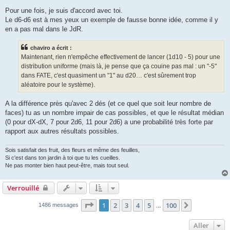
Pour une fois, je suis d'accord avec toi.
Le d6-d6 est à mes yeux un exemple de fausse bonne idée, comme il y
en a pas mal dans le JdR.
chaviro a écrit :
Maintenant, rien n'empêche effectivement de lancer (1d10 - 5) pour une
distribution uniforme (mais là, je pense que ça couine pas mal : un "-5"
dans FATE, c'est quasiment un "1" au d20… c'est sûrement trop
aléatoire pour le système).
A la différence près qu'avec 2 dés (et ce quel que soit leur nombre de
faces) tu as un nombre impair de cas possibles, et que le résultat médian
(0 pour dX-dX, 7 pour 2d6, 11 pour 2d6) a une probabilité très forte par
rapport aux autres résultats possibles.
Sois satisfait des fruit, des fleurs et même des feuilles,
Si c'est dans ton jardin à toi que tu les cueilles.
Ne pas monter bien haut peut-être, mais tout seul.
Verrouillé
Page
1
sur
100
1
2
3
4
5
100
Suivant
1486 messages
…
Aller