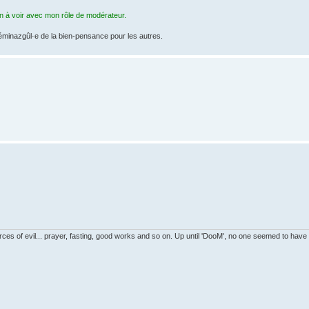
en à voir avec mon rôle de modérateur.
féminazgûl·e de la bien-pensance pour les autres.
es of evil... prayer, fasting, good works and so on. Up until 'DooM', no one seemed to have