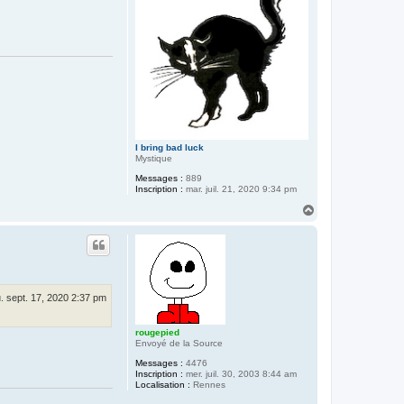
r
i
m
o
i
r
e
s
T
e
n
t
a
c
I bring bad luck
u
Mystique
l
e
Messages :
889
s
Inscription :
mar. juil. 21, 2020 9:34 pm
H
a
u
t
u. sept. 17, 2020 2:37 pm
rougepied
Envoyé de la Source
Messages :
4476
Inscription :
mer. juil. 30, 2003 8:44 am
Localisation :
Rennes