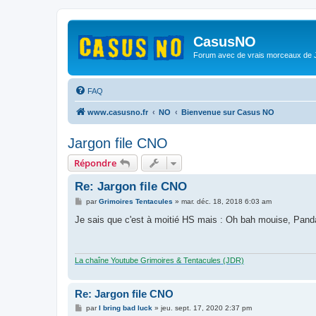
CasusNO
Forum avec de vrais morceaux de
FAQ
www.casusno.fr
NO
Bienvenue sur Casus NO
Jargon file CNO
Répondre
Re: Jargon file CNO
M
par
Grimoires Tentacules
»
mar. déc. 18, 2018 6:03 am
e
s
Je sais que c'est à moitié HS mais : Oh bah mouise, Panda
s
a
g
e
La chaîne Youtube Grimoires & Tentacules (JDR)
Re: Jargon file CNO
M
par
I bring bad luck
»
jeu. sept. 17, 2020 2:37 pm
e