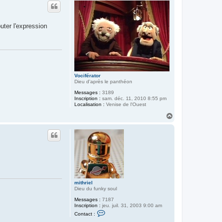
u
c
t
t
e
r
uter l'expression
L
o
r
i
s
Vociférator
Dieu d'après le panthéon
Messages :
3189
Inscription :
sam. déc. 11, 2010 8:55 pm
Localisation :
Venise de l'Ouest
H
a
u
t
mithriel
Dieu du funky soul
Messages :
7187
Inscription :
jeu. juil. 31, 2003 9:00 am
C
Contact :
o