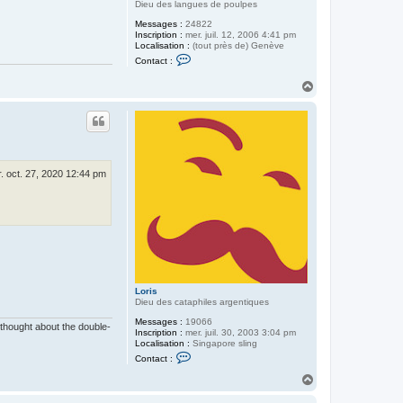
Dieu des langues de poulpes
Messages :
24822
Inscription :
mer. juil. 12, 2006 4:41 pm
Localisation :
(tout près de) Genève
C
Contact :
o
n
H
t
a
a
c
u
t
t
e
r
U
d
. oct. 27, 2020 12:44 pm
o
F
e
m
i
Loris
Dieu des cataphiles argentiques
Messages :
19066
 thought about the double-
Inscription :
mer. juil. 30, 2003 3:04 pm
Localisation :
Singapore sling
C
Contact :
o
n
H
t
a
a