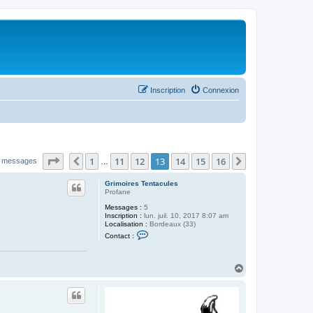
Inscription
Connexion
Page
13
sur
16
1
11
12
13
14
15
16
Précédent
Suivant
 messages
…
Grimoires Tentacules
Profane
Messages :
5
Inscription :
lun. juil. 10, 2017 8:07 am
Localisation :
Bordeaux (33)
C
Contact :
o
n
t
a
H
c
a
t
u
e
t
r
G