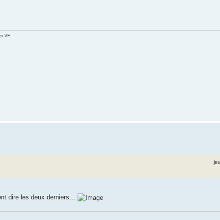
en VF.
je
lent dire les deux derniers…