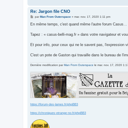
Re: Jargon file CNO
M
par
Man From Outerspace
»
mar. nov. 17, 2020 1:11 pm
e
s
En même temps, c'est quand même l'autre forum Casus…
s
a
g
Tapez : « casus-belli-mag.fr » dans votre navigateur et vous 
e
Et pour info, pour ceux qui ne le savent pas, l'expression
C'est un pote de Gaston qui travaille dans le bureau de l'i
Dernière modification par
Man From Outerspace
le mar. nov. 17, 2020 1:17
https://forum-des-lames.fr/phpBB3
https://chroniques-etrange-no.fr/phpBB3