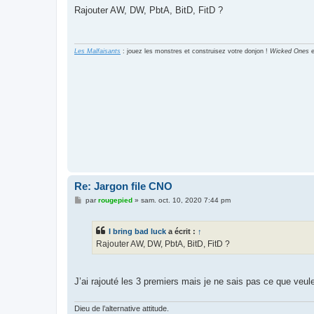
s
Rajouter AW, DW, PbtA, BitD, FitD ?
s
a
g
e
Les Malfaisants
: jouez les monstres et construisez votre donjon !
Wicked Ones
Re: Jargon file CNO
M
par
rougepied
»
sam. oct. 10, 2020 7:44 pm
e
s
s
I bring bad luck
a écrit :
↑
a
g
Rajouter AW, DW, PbtA, BitD, FitD ?
e
J’ai rajouté les 3 premiers mais je ne sais pas ce que veu
Dieu de l’alternative attitude.