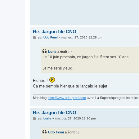
Re: Jargon file CNO
M
par
Udo Femi
»
mar. oct. 27, 2020 12:28 pm
e
s
s
Loris
a écrit :
↑
a
g
Le 10 juin prochain, ce jargon file fêtera ses 10 ans.
e
Je me sens vieux.
Fichtre !
Ca me semble hier que tu lançais le sujet.
Mon blog:
http://www.udo-prod.com
avec La Superclique gratuite et le
Re: Jargon file CNO
M
par
Loris
»
mar. oct. 27, 2020 12:36 pm
e
s
s
Udo Femi
a écrit :
↑
a
g