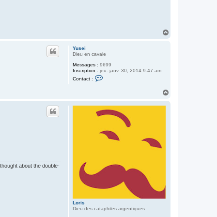
H
a
u
Yusei
t
Dieu en cavale
Messages :
9699
Inscription :
jeu. janv. 30, 2014 9:47 am
C
Contact :
o
n
H
t
a
a
c
u
t
t
e
r
Y
u
s
e
i
 thought about the double-
Loris
Dieu des cataphiles argentiques