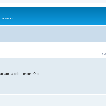
 JDR dedans.
240
pirate ça existe encore O_o .