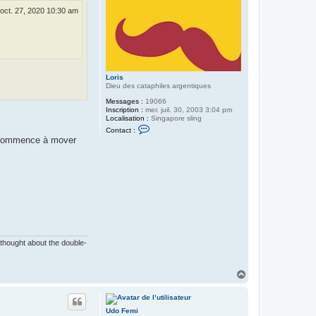
 oct. 27, 2020 10:30 am
Loris
Dieu des cataphiles argentiques
Messages :
19066
Inscription :
mer. juil. 30, 2003 3:04 pm
Localisation :
Singapore sling
C
Contact :
o
je commence à mover
n
t
a
c
t
e
r
L
o
r
i
s
 thought about the double-
H
a
u
t
Udo Femi