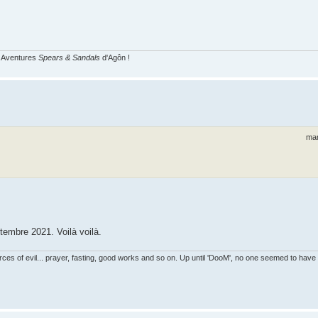
s Aventures
Spears & Sandals
d'Agôn !
mar
ptembre 2021. Voilà voilà.
es of evil... prayer, fasting, good works and so on. Up until 'DooM', no one seemed to have