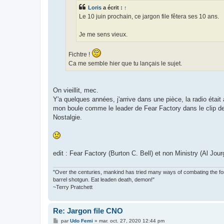
e
Loris
a écrit :
↑
Le 10 juin prochain, ce jargon file fêtera ses 10 ans.
Je me sens vieux.
Fichtre !
Ca me semble hier que tu lançais le sujet.
On vieillit, mec.
Y'a quelques années, j'arrive dans une pièce, la radio éta
mon boule comme le leader de Fear Factory dans le clip de la
Nostalgie.
edit : Fear Factory (Burton C. Bell) et non Ministry (Al Jou
"Over the centuries, mankind has tried many ways of combating the forc
barrel shotgun. Eat leaden death, demon!"
~Terry Pratchett
Re: Jargon file CNO
M
par
Udo Femi
»
mar. oct. 27, 2020 12:44 pm