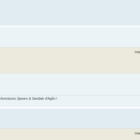
mar
s Aventures
Spears & Sandals
d'Agôn !
mar