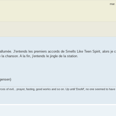
mar.
it allumée. J'entends les premiers accords de Smells Like Teen Spirit, alors 
 chanson. A la fin, j'entends le jingle de la station.
rgensen)
es of evil... prayer, fasting, good works and so on. Up until 'DooM', no one seemed to have