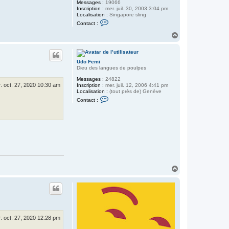
Messages :
19066
Inscription :
mer. juil. 30, 2003 3:04 pm
Localisation :
Singapore sling
C
Contact :
o
n
H
t
a
a
u
c
t
t
Udo Femi
e
Dieu des langues de poulpes
r
L
Messages :
24822
o
. oct. 27, 2020 10:30 am
Inscription :
mer. juil. 12, 2006 4:41 pm
r
Localisation :
(tout près de) Genève
i
C
Contact :
s
o
n
t
a
c
t
e
r
U
d
o
H
F
a
e
u
m
t
i
. oct. 27, 2020 12:28 pm