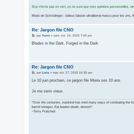
Si je n'écris pas en vert, ce ne sont que mes opinions personnelles, ri
Modo de Schrödinger : odieux fakiste ultraliberal mascu pour les uns, 
Re: Jargon file CNO
M
par
Yusei
»
sam. oct. 10, 2020 7:45 pm
e
s
Blades in the Dark, Forged in the Dark
s
a
g
e
Re: Jargon file CNO
M
par
Loris
»
mar. oct. 27, 2020 10:30 am
e
s
Le 10 juin prochain, ce jargon file fêtera ses 10 ans.
s
a
g
Je me sens vieux.
e
"Over the centuries, mankind has tried many ways of combating the forc
barrel shotgun. Eat leaden death, demon!"
~Terry Pratchett