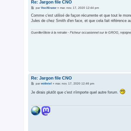
Re: Jargon file CNO
M
par
Vociférator
»
mar. nov. 17, 2020 12:44 pm
e
s
Comme c'est utilisé de façon récurrente et que tout le mond
s
Jules de chez Smith d'en face, et que cela fait référence
a
g
e
Guerillerôliste à la retraite - Ficheur occasionnel sur le GROG, rejoigne
Re: Jargon file CNO
M
par
mithriel
»
mar. nov. 17, 2020 12:46 pm
e
s
Je dirais plutôt que c'est n'importe quel autre forum.
s
a
g
e