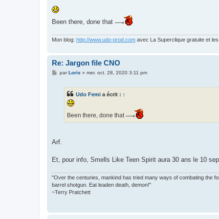
e
s
s
a
Been there, done that
g
e
Mon blog:
http://www.udo-prod.com
avec La Superclique gratuite et le
Re: Jargon file CNO
M
par
Loris
»
mer. oct. 28, 2020 3:11 pm
e
s
s
Udo Femi
a écrit :
↑
a
g
e
Been there, done that
Arf.
Et, pour info, Smells Like Teen Spirit aura 30 ans le 10 se
"Over the centuries, mankind has tried many ways of combating the forc
barrel shotgun. Eat leaden death, demon!"
~Terry Pratchett