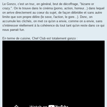
Le Gonzo, c'est un truc, en général, brut de décoffrage, "bizarre or
crazy.". On le trouve dans le cinéma (porno, action, horreur...) dans lequel
on arrive directement au coeur du sujet, de façon débridée et sans autre
limite que son propre délire (le sexe, l'action, le gore...). Donc, on
accumule les clichés, on met ce qu'on a envie, comme on a envie, sans
s'intéresser réellement à la cohérence du tout tant qu'on reste dans ce qui
nous parrait fun.
En terme de cuisine, Chef Club est totalement gonzo :