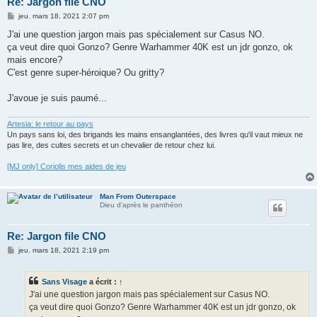
Re: Jargon file CNO
M
jeu. mars 18, 2021 2:07 pm
e
s
J'ai une question jargon mais pas spécialement sur Casus NO.
s
ça veut dire quoi Gonzo? Genre Warhammer 40K est un jdr gonzo, ok
a
g
mais encore?
e
C'est genre super-héroique? Ou gritty?
J'avoue je suis paumé...
Artesia: le retour au pays
Un pays sans loi, des brigands les mains ensanglantées, des livres qu'il vaut mieux ne
pas lire, des cultes secrets et un chevalier de retour chez lui.
[MJ only] Coriolis mes aides de jeu
Man From Outerspace
Dieu d'après le panthéon
Re: Jargon file CNO
M
jeu. mars 18, 2021 2:19 pm
e
s
s
Sans Visage
a écrit :
↑
a
g
J'ai une question jargon mais pas spécialement sur Casus NO.
e
ça veut dire quoi Gonzo? Genre Warhammer 40K est un jdr gonzo, ok