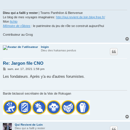
a
g
e
Dieu qui a failli y rester
| Teams Panthéon & Bienvenue
Le blog de mes voyages imaginaires:
http://qui.revient.de.loin.blog.free.fr/
Mon
Itchio
Mémoire de rôlistes
: le patrimoine du jeu de rôle se construit aujourd'hui
Contributeur au Grog
Inigin
Dieu des hakamas perdus
Re: Jargon file CNO
M
sam. avr. 17, 2021 1:58 pm
e
s
Les fondateurs. Après y'a eu d'autres forumistes.
s
a
g
e
Barde biclassé secrétaire de la Voix de Rokugan
Qui Revient de Loin
Dieu qui a failli y rester