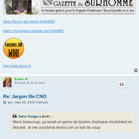
https://forum-des-lames.fr/phpBB3
https://chroniques-etrange-no.fr/phpBB3
http://petit-detour.fr
Erwan G
Envoyé de la Source
Re: Jargon file CNO
M
jeu. mars 25, 2021 4:03 pm
e
s
s
Sans Visage
a écrit :
↑
a
g
Merci beaucoup, ça serait un genre de bizarre, foutraque incohérent en
e
résumé. Je me coucherai moins con ce soir du coup.