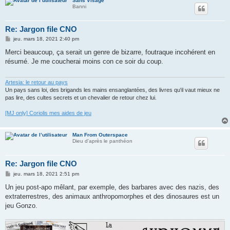
Sans Visage
Banni
Re: Jargon file CNO
M
jeu. mars 18, 2021 2:40 pm
e
s
Merci beaucoup, ça serait un genre de bizarre, foutraque incohérent en
s
résumé. Je me coucherai moins con ce soir du coup.
a
g
e
Artesia: le retour au pays
Un pays sans loi, des brigands les mains ensanglantées, des livres qu'il vaut mieux ne
pas lire, des cultes secrets et un chevalier de retour chez lui.
[MJ only] Coriolis mes aides de jeu
Man From Outerspace
Dieu d'après le panthéon
Re: Jargon file CNO
M
jeu. mars 18, 2021 2:51 pm
e
s
Un jeu post-apo mêlant, par exemple, des barbares avec des nazis, des
s
extraterrestres, des animaux anthropomorphes et des dinosaures est un
a
g
jeu Gonzo.
e