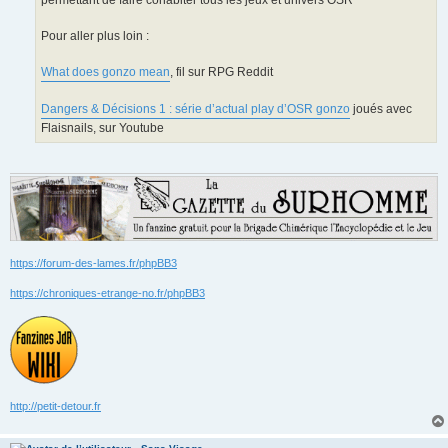
permettant de faire cohabiter tous les jeux et univers OSR
Pour aller plus loin :
What does gonzo mean
, fil sur RPG Reddit
Dangers & Décisions 1 : série d’actual play d’OSR gonzo
joués avec
Flaisnails, sur Youtube
https://forum-des-lames.fr/phpBB3
https://chroniques-etrange-no.fr/phpBB3
http://petit-detour.fr