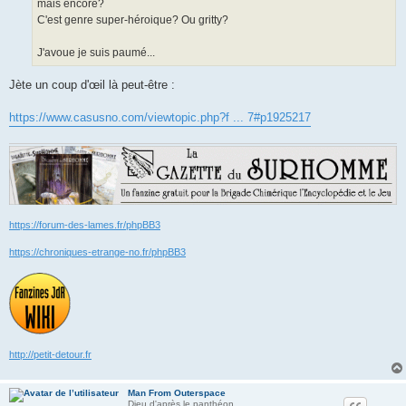
mais encore?
C'est genre super-héroique? Ou gritty?
J'avoue je suis paumé...
Jète un coup d'œil là peut-être :
https://www.casusno.com/viewtopic.php?f ... 7#p1925217
https://forum-des-lames.fr/phpBB3
https://chroniques-etrange-no.fr/phpBB3
http://petit-detour.fr
Man From Outerspace
Dieu d'après le panthéon