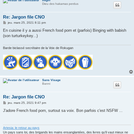
Inigin
Dieu des hakamas perdus
Re: Jargon file CNO
M
jeu. mars 25, 2021 8:11 pm
e
s
En cuisine il y a aussi French food porn et (parfois) Binging with babish
s
(son turturkeykey...)
a
g
e
Barde biclassé secrétaire de la Voix de Rokugan
Sans Visage
Banni
Re: Jargon file CNO
M
jeu. mars 25, 2021 9:47 pm
e
s
J'adore French food porn, surtout sa voix. Bon parfois c'est NSFW ...
s
a
g
e
Artesia: le retour au pays
Un pays sans loi, des brigands les mains ensanglantées, des livres qu'il vaut mieux ne