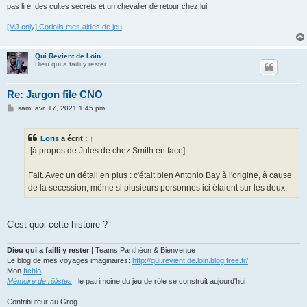
pas lire, des cultes secrets et un chevalier de retour chez lui.
[MJ only] Coriolis mes aides de jeu
Qui Revient de Loin
Dieu qui a failli y rester
Re: Jargon file CNO
M
sam. avr. 17, 2021 1:45 pm
e
s
s
Loris
a écrit :
↑
a
g
[à propos de Jules de chez Smith en face]
e
Fait. Avec un détail en plus : c'était bien Antonio Bay à l'origine, à cause
de la secession, même si plusieurs personnes ici étaient sur les deux.
C'est quoi cette histoire ?
Dieu qui a failli y rester
| Teams Panthéon & Bienvenue
Le blog de mes voyages imaginaires:
http://qui.revient.de.loin.blog.free.fr/
Mon
Itchio
Mémoire de rôlistes
: le patrimoine du jeu de rôle se construit aujourd'hui
Contributeur au Grog