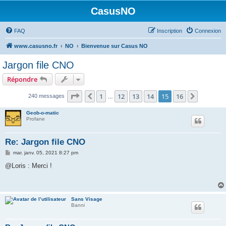
CasusNO
FAQ
Inscription
Connexion
www.casusno.fr
NO
Bienvenue sur Casus NO
Jargon file CNO
Répondre
Page
15
sur
16
1
12
13
14
15
16
Précédent
Suivant
240 messages
…
Geob-o-matic
Profane
Re: Jargon file CNO
M
mar. janv. 05, 2021 8:27 pm
e
s
@Loris : Merci !
s
a
g
e
Sans Visage
Banni