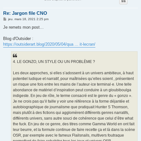
Re: Jargon file CNO
M
jeu. mars 18, 2021 2:25 pm
e
s
Je remets mon post…
s
a
g
Blog d'Outsider :
e
https://outsiderart.blog/2020/05/04/qua ... it-lecran/
4. LE GONZO, UN STYLE OU UN PROBLÈME ?
Les deux approches, si elles s’adossent à un univers ambitieux, à haut
potentiel ludique et narratif, pour maîtrisées qu’elles soient , présentent
un risque une fois entre les mains de l’auteur·ice terminal·e. Une telle
abondance de matériel d’inspiration peut conduire à un gloubiboulga
indigeste. En jeu de rôle, le terme consacré est le genre du « gonzo ».
Je ne crois pas qu’il faille y voir une référence à la forme déjantée et
autobiographique de journalisme que pratiquait Hunter S Thomson,
mais plutôt à des fictions qui agglomèrent différents genres narratifs,
différents univers, sans autre souci de cohérence que celui d’être what
the fuck. En jeu de ce genre, des titres comme Gamma World en ont fait
leur beurre, et la formule continue de faire recette ça et là dans la scène
OSR, par exemple avec le fameux Flailsnails, multivers foutraque