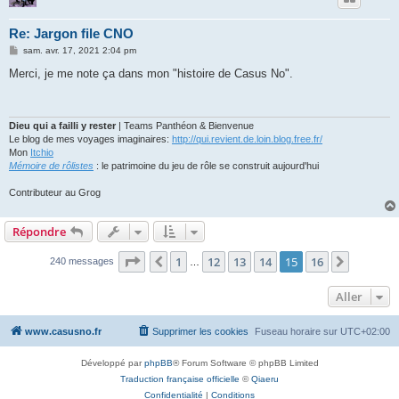
Re: Jargon file CNO
M
sam. avr. 17, 2021 2:04 pm
e
s
Merci, je me note ça dans mon "histoire de Casus No".
s
a
g
e
Dieu qui a failli y rester
| Teams Panthéon & Bienvenue
Le blog de mes voyages imaginaires:
http://qui.revient.de.loin.blog.free.fr/
Mon
Itchio
Mémoire de rôlistes
: le patrimoine du jeu de rôle se construit aujourd'hui
Contributeur au Grog
Répondre
Page
15
sur
16
1
12
13
14
15
16
Précédent
Suivant
240 messages
…
Aller
www.casusno.fr
Supprimer les cookies
Fuseau horaire sur
UTC+02:00
Développé par
phpBB
® Forum Software © phpBB Limited
Traduction française officielle
©
Qiaeru
Confidentialité
|
Conditions