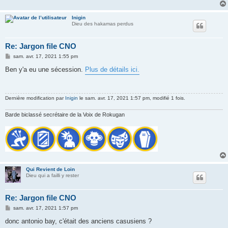
Inigin
Dieu des hakamas perdus
Re: Jargon file CNO
M
sam. avr. 17, 2021 1:55 pm
e
s
Ben y'a eu une sécession.
Plus de détails ici.
s
a
g
e
Dernière modification par
Inigin
le sam. avr. 17, 2021 1:57 pm, modifié 1 fois.
Barde biclassé secrétaire de la Voix de Rokugan
Qui Revient de Loin
Dieu qui a failli y rester
Re: Jargon file CNO
M
sam. avr. 17, 2021 1:57 pm
e
s
donc antonio bay, c'était des anciens casusiens ?
s