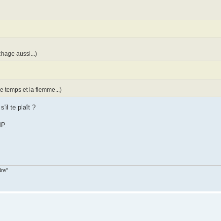
hage aussi...)
le temps et la flemme...)
'il te plaît ?
MP.
dre"