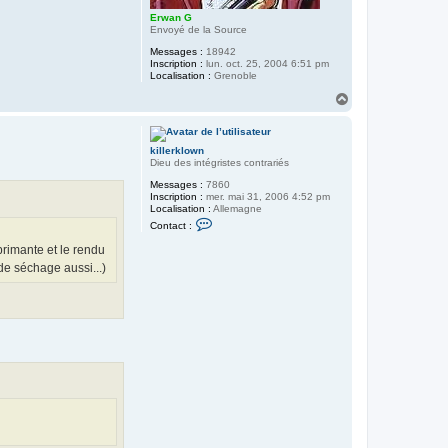
Erwan G
Envoyé de la Source
Messages :
18942
Inscription :
lun. oct. 25, 2004 6:51 pm
Localisation :
Grenoble
H
a
u
t
killerklown
Dieu des intégristes contrariés
Messages :
7860
Inscription :
mer. mai 31, 2006 4:52 pm
Localisation :
Allemagne
C
Contact :
o
n
mprimante et le rendu
t
 de séchage aussi...)
a
c
t
e
r
k
i
l
l
e
r
k
l
o
w
n