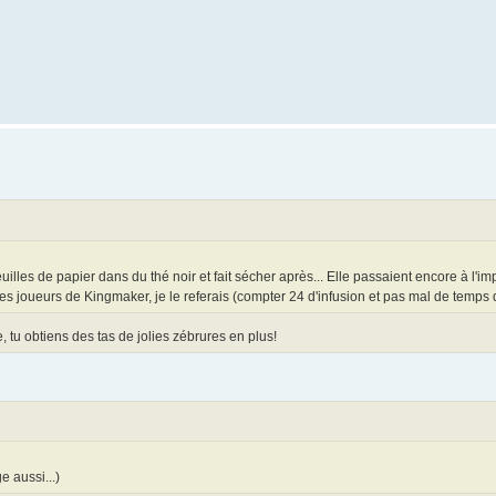
euilles de papier dans du thé noir et fait sécher après... Elle passaient encore à l'i
r les joueurs de Kingmaker, je le referais (compter 24 d'infusion et pas mal de temps
, tu obtiens des tas de jolies zébrures en plus!
 aussi...)