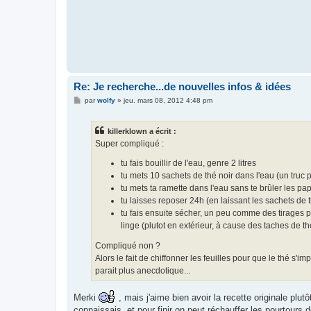
Re: Je recherche...de nouvelles infos & idées
M
par
wolfy
»
jeu. mars 08, 2012 4:48 pm
e
s
s
killerklown a écrit :
a
g
Super compliqué :
e
tu fais bouillir de l'eau, genre 2 litres
tu mets 10 sachets de thé noir dans l'eau (un truc pa
tu mets ta ramette dans l'eau sans te brûler les papa
tu laisses reposer 24h (en laissant les sachets de
tu fais ensuite sécher, un peu comme des tirages p
linge (plutot en extérieur, à cause des taches de th
Compliqué non ?
Alors le fait de chiffonner les feuilles pour que le thé 
parait plus anecdotique...
Merki
, mais j'aime bien avoir la recette originale plut
connaissais, et pour finir on peut réchauffer les pourtours