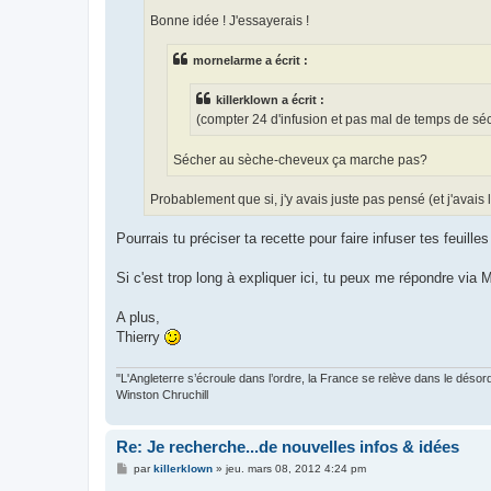
Bonne idée ! J'essayerais !
mornelarme a écrit :
killerklown a écrit :
(compter 24 d'infusion et pas mal de temps de séc
Sécher au sèche-cheveux ça marche pas?
Probablement que si, j'y avais juste pas pensé (et j'avais 
Pourrais tu préciser ta recette pour faire infuser tes feuilles s
Si c'est trop long à expliquer ici, tu peux me répondre via 
A plus,
Thierry
"L'Angleterre s’écroule dans l’ordre, la France se relève dans le désor
Winston Chruchill
Re: Je recherche...de nouvelles infos & idées
M
par
killerklown
»
jeu. mars 08, 2012 4:24 pm
e