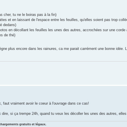
 cher, tu ne le boiras pas à la fin)
tes et en laissant de l'espace entre les feuilles, qu'elles soient pas trop coll
hé dedans)
otos en décollant les feuilles les unes des autres, accrochées sur une corde 
es de thé)
'imprègne plus encore dans les rainures, ca me parait carrément une bonne idée
 faut vraiment avoir le coeur à l'ouvrage dans ce cas!
eux dire, si ça trempe 24h, quand tu veux les décoller les unes des autres, elle
chargements gratuits et légaux.