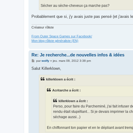
Sécher au sèche-cheveux ça marche pas?
Probablement que si, j'y avais juste pas pensé (et j'avais l
Créateur rôliste
From Outer Space Games sur Facebook/
Mon blog rôliste généraliste (EN)
Re: Je recherche...de nouvelles infos & idées
M
par
wolfy
»
jeu. mars 08, 2012 3:38 pm
e
s
Salut Killerklown,
s
a
g
killerklown a écrit :
e
Acritarche a écrit :
killerklown a écrit :
Perso, pour faire du Parcheminé, j'ai fait infuser d
rendu était stupéfiant... Si je devais imprimer la 
séchage aussi...)
En chiffonnant ton papier et en le dépliant avant trem