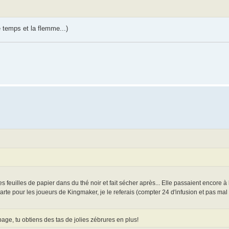
e temps et la flemme...)
es feuilles de papier dans du thé noir et fait sécher après... Elle passaient encore à 
charte pour les joueurs de Kingmaker, je le referais (compter 24 d'infusion et pas ma
page, tu obtiens des tas de jolies zébrures en plus!