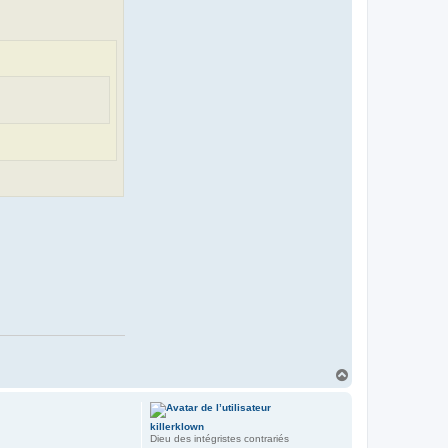
H
a
u
t
killerklown
Dieu des intégristes contrariés