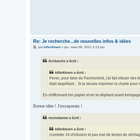
Re: Je recherche...de nouvelles infos & idées
M
par
killerklown
»
jeu. mars 08, 2012 3:13 pm
e
s
s
Acritarche a écrit :
a
g
e
killerklown a écrit :
Perso, pour faire du Parcheminé, j'ai fait infuser des f
était stupéfiant... Si je devais imprimer la charte pou
En chiffonnant ton papier et en le dépliant avant trempage
Bonne idée ! J'essayerais !
mornelarme a écrit :
killerklown a écrit :
(compter 24 d'infusion et pas mal de temps de séchage