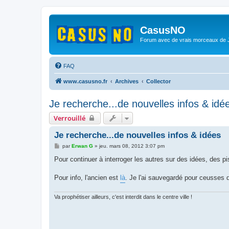
CasusNO
Forum avec de vrais morceaux de
FAQ
www.casusno.fr
Archives
Collector
Je recherche...de nouvelles infos & idé
Verrouillé
Je recherche...de nouvelles infos & idées
M
par
Erwan G
»
jeu. mars 08, 2012 3:07 pm
e
s
Pour continuer à interroger les autres sur des idées, des pis
s
a
g
Pour info, l'ancien est
là
. Je l'ai sauvegardé pour ceusses 
e
Va prophétiser ailleurs, c'est interdit dans le centre ville !