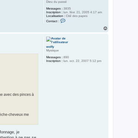
Dieu du passé
Messages :
3835
Inscription :
lun. févr. 21, 2005 4:17 am
Localisation :
Cité des papes
C
Contact :
o
n
H
t
a
a
u
c
t
t
e
wolfy
r
Mystique
m
o
Messages :
890
r
Inscription :
lun. oct. 22, 2007 5:12 pm
n
e
l
a
r
m
e
nge avec des pinces à
e sèche-cheveux me
ffonnage, je
attention à ne pas se