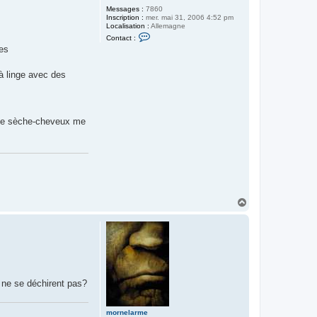
Messages :
7860
Inscription :
mer. mai 31, 2006 4:52 pm
Localisation :
Allemagne
C
Contact :
o
ées
n
t
a
à linge avec des
c
t
e
r
k
i
. Le sèche-cheveux me
l
l
e
r
k
l
o
w
n
H
a
u
t
s ne se déchirent pas?
mornelarme