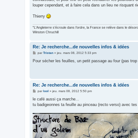
louper cependant, et à faire cela dans un lieu ne risquant ri
Thierry
"L'Angleterre s’écroule dans l’ordre, la France se relève dans le désor
Winston Chruchill
Re: Je recherche...de nouvelles infos & idées
M
par
Tristan
»
jeu. mars 08, 2012 5:33 pm
e
s
Pour sécher les feuilles, un petit passage au four (pas t
s
a
g
e
Re: Je recherche...de nouvelles infos & idées
M
par
lool
»
jeu. mars 08, 2012 5:50 pm
e
s
le café aussi ça marche...
s
tu badigeonnes ta feuille au pinceau (recto verso) avec tes
a
g
e