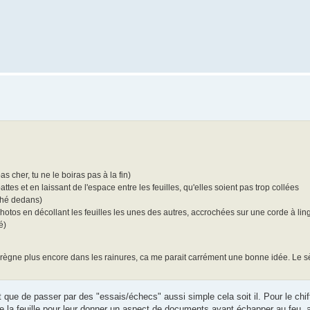
s cher, tu ne le boiras pas à la fin)
ttes et en laissant de l'espace entre les feuilles, qu'elles soient pas trop collées
 thé dedans)
hotos en décollant les feuilles les unes des autres, accrochées sur une corde à li
é)
s'imprègne plus encore dans les rainures, ca me parait carrément une bonne idée. L
ôt que de passer par des "essais/échecs" aussi simple cela soit il. Pour le chi
 de la feuille pour leur donner un aspect de documents ayant échapper au feu, 