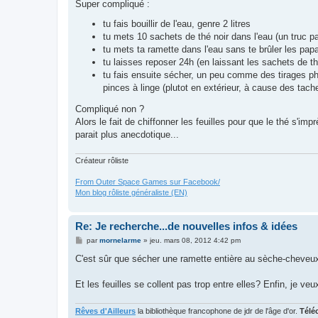
s
Super compliqué :
s
a
tu fais bouillir de l'eau, genre 2 litres
g
tu mets 10 sachets de thé noir dans l'eau (un truc pas
e
tu mets ta ramette dans l'eau sans te brûler les papat
tu laisses reposer 24h (en laissant les sachets de t
tu fais ensuite sécher, un peu comme des tirages ph
pinces à linge (plutot en extérieur, à cause des tach
Compliqué non ?
Alors le fait de chiffonner les feuilles pour que le thé s
parait plus anecdotique...
Créateur rôliste
From Outer Space Games sur Facebook/
Mon blog rôliste généraliste (EN)
Re: Je recherche...de nouvelles infos & idées
M
par
mornelarme
»
jeu. mars 08, 2012 4:42 pm
e
s
C'est sûr que sécher une ramette entière au sèche-cheveux,
s
a
g
Et les feuilles se collent pas trop entre elles? Enfin, je v
e
Rêves d'Ailleurs
la bibliothèque francophone de jdr de l'âge d'or.
Télé