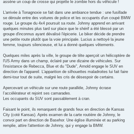
assène un coup de crosse qui projette le zombie hors du véhicule !
L'arrivée à Tonagnoxie se fait dans une ambiance tendue : une fusillade
se déroule entre des voitures de police et les occupants d'un coupé BMW
rouge. Le groupe du 4x4 poursuit sa route. Johnny apprend en arrivant
quelques minutes plus tard sur place que le shérif a été blessé par un
groupe d'inconnus ayant dévalisé l'épicerie. Le biker décide de prendre
une petite route plutôt que la voie principale. Lucius a nettoyé la jeune
femme, toujours silencieuse, et lui a donné quelques vêtements.
Quelques miles après la ville, le groupe de tête aperçoit un hélicoptère de
l'US Army dans un champ, éclairé par une dizaine de véhicules. Sur
l'insistance de Rebecca, Blue et du "Dude", Arnold engage le SUV en
direction de l'appareil. L'apparition de silhouettes maladroites lui fait faire
demi-tour tout de suite, malgré les cris de désespoir de certains.
Apercevant un véhicule sur une route parallèle, Johnny écrase
l’accélérateur et rejoint ses camarades.
Les occupants du SUV sont passablement à cran.
Faisant le point, ils remarquent de grands feux en direction de Kansas
City (coté Kansas). Après examen de la carte routière de Johnny, le
convoi part en direction de Basehor. Une église illuminée et au parking
remplie, attire l'attention de Johnny, qui y engage la BMW.