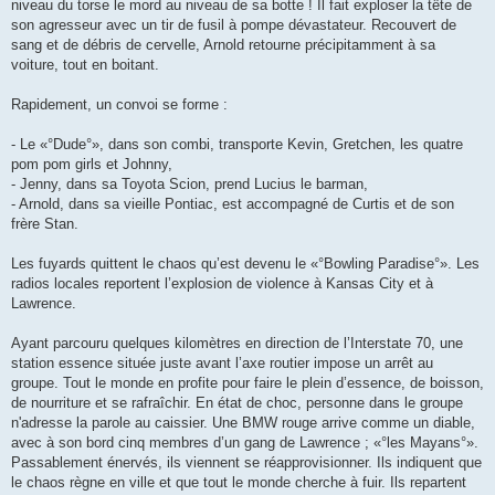
niveau du torse le mord au niveau de sa botte ! Il fait exploser la tête de
son agresseur avec un tir de fusil à pompe dévastateur. Recouvert de
sang et de débris de cervelle, Arnold retourne précipitamment à sa
voiture, tout en boitant.
Rapidement, un convoi se forme :
- Le «°Dude°», dans son combi, transporte Kevin, Gretchen, les quatre
pom pom girls et Johnny,
- Jenny, dans sa Toyota Scion, prend Lucius le barman,
- Arnold, dans sa vieille Pontiac, est accompagné de Curtis et de son
frère Stan.
Les fuyards quittent le chaos qu’est devenu le «°Bowling Paradise°». Les
radios locales reportent l’explosion de violence à Kansas City et à
Lawrence.
Ayant parcouru quelques kilomètres en direction de l’Interstate 70, une
station essence située juste avant l’axe routier impose un arrêt au
groupe. Tout le monde en profite pour faire le plein d’essence, de boisson,
de nourriture et se rafraîchir. En état de choc, personne dans le groupe
n'adresse la parole au caissier. Une BMW rouge arrive comme un diable,
avec à son bord cinq membres d’un gang de Lawrence ; «°les Mayans°».
Passablement énervés, ils viennent se réapprovisionner. Ils indiquent que
le chaos règne en ville et que tout le monde cherche à fuir. Ils repartent