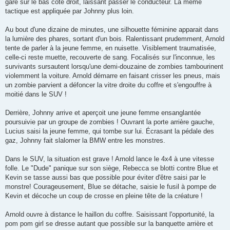
gare sur le bas coté droit, laissant passer le conducteur. La même
tactique est appliquée par Johnny plus loin.
Au bout d'une dizaine de minutes, une silhouette féminine apparait dans
la lumière des phares, sortant d'un bois. Ralentissant prudemment, Arnold
tente de parler à la jeune femme, en nuisette. Visiblement traumatisée,
celle-ci reste muette, recouverte de sang. Focalisés sur l'inconnue, les
survivants sursautent lorsqu'une demi-douzaine de zombies tambourinent
violemment la voiture. Arnold démarre en faisant crisser les pneus, mais
un zombie parvient a défoncer la vitre droite du coffre et s'engouffre à
moitié dans le SUV !
Derrière, Johnny arrive et aperçoit une jeune femme ensanglantée
poursuivie par un groupe de zombies ! Ouvrant la porte arrière gauche,
Lucius saisi la jeune femme, qui tombe sur lui. Écrasant la pédale des
gaz, Johnny fait slalomer la BMW entre les monstres.
Dans le SUV, la situation est grave ! Arnold lance le 4x4 à une vitesse
folle. Le "Dude" panique sur son siège, Rebecca se blotti contre Blue et
Kevin se tasse aussi bas que possible pour éviter d'être saisi par le
monstre! Courageusement, Blue se détache, saisie le fusil à pompe de
Kevin et décoche un coup de crosse en pleine tête de la créature !
Arnold ouvre à distance le haillon du coffre. Saisissant l'opportunité, la
pom pom girl se dresse autant que possible sur la banquette arrière et