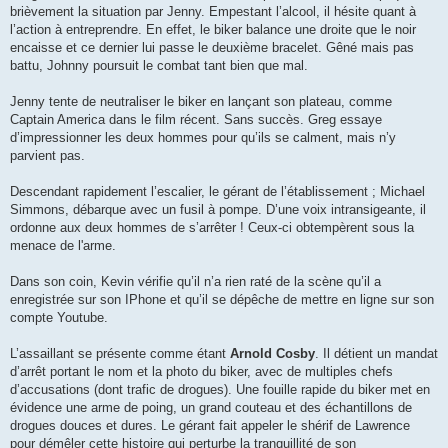
brièvement la situation par Jenny. Empestant l’alcool, il hésite quant à
l’action à entreprendre. En effet, le biker balance une droite que le noir
encaisse et ce dernier lui passe le deuxième bracelet. Gêné mais pas
battu, Johnny poursuit le combat tant bien que mal.
Jenny tente de neutraliser le biker en lançant son plateau, comme
Captain America dans le film récent. Sans succès. Greg essaye
d’impressionner les deux hommes pour qu’ils se calment, mais n’y
parvient pas.
Descendant rapidement l’escalier, le gérant de l’établissement ; Michael
Simmons, débarque avec un fusil à pompe. D’une voix intransigeante, il
ordonne aux deux hommes de s’arrêter ! Ceux-ci obtempèrent sous la
menace de l'arme.
Dans son coin, Kevin vérifie qu’il n’a rien raté de la scène qu’il a
enregistrée sur son IPhone et qu’il se dépêche de mettre en ligne sur son
compte Youtube.
L’assaillant se présente comme étant
Arnold Cosby
. Il détient un mandat
d’arrêt portant le nom et la photo du biker, avec de multiples chefs
d’accusations (dont trafic de drogues). Une fouille rapide du biker met en
évidence une arme de poing, un grand couteau et des échantillons de
drogues douces et dures. Le gérant fait appeler le shérif de Lawrence
pour démêler cette histoire qui perturbe la tranquillité de son