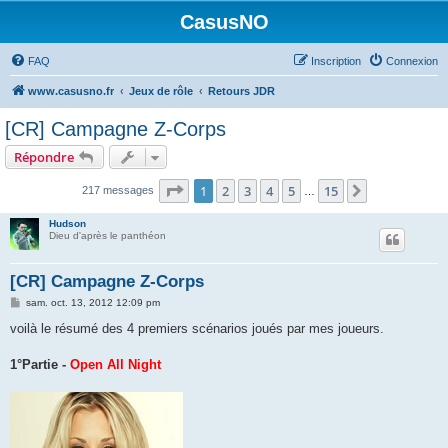
CasusNO
FAQ
Inscription
Connexion
www.casusno.fr
Jeux de rôle
Retours JDR
[CR] Campagne Z-Corps
Répondre
Page
1
sur
15
1
2
3
4
5
15
Suivant
217 messages
…
Hudson
Dieu d'après le panthéon
[CR] Campagne Z-Corps
M
sam. oct. 13, 2012 12:09 pm
e
s
voilà le résumé des 4 premiers scénarios joués par mes joueurs.
s
a
g
1°Partie -
Open All Night
e