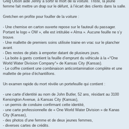
Greg Olson aide Jenny à sortir le mort de la voiture. Triste, la jeune
femme fait mettre un drap sur le défunt, à l’écart des clients dans la salle.
Gretchen en profite pour fouiller de la voiture :
- Une chemise en carton ouverte repose sur le fauteuil du passager.
Portant le logo « OW », elle est intitulée « Alma ». Aucune feuille ne s’y
trouve.
- Une mallette de premiers soins utilisée traine en vrac sur le plancher
avant.
- Des restes de plats à emporter datant de plusieurs jours.
- La boite à gants contient la feuille d’emprunt du véhicule à la «°One
World Water Division Company°» de Kansas City (Kansas).
- Le coffre contient une combinaison anticontamination complète et une
mallette de prise d’échantillons.
Un examen rapide du mort révèle un portefeuille qui contient :
- une carte d’identité au nom de John Butler, 52 ans, résidant au 3100
Kensington Avenue, à Kansas City (Kansas),
- un permis de conduire confirmant cette identité,
- une carte professionnelle de « One World Water Division » de Kanas
City (Kansas),
- des photos d’une femme et de deux jeunes femmes,
- diverses cartes de crédits.