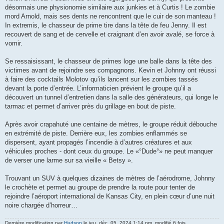
désormais une physionomie similaire aux junkies et à Curtis ! Le zombie
mord Arnold, mais ses dents ne rencontrent que le cuir de son manteau !
In extremis, le chasseur de prime tire dans la tête de feu Jenny. Il est
recouvert de sang et de cervelle et craignant d’en avoir avalé, se force à
vomir.
Se ressaisissant, le chasseur de primes loge une balle dans la tête des
victimes avant de rejoindre ses compagnons. Kevin et Johnny ont réussi
à faire des cocktails Molotov qu’ils lancent sur les zombies tassés
devant la porte d’entrée. L’informaticien prévient le groupe qu’il a
découvert un tunnel d’entretien dans la salle des générateurs, qui longe le
tarmac et permet d’arriver près du grillage en bout de piste.
Après avoir crapahuté une centaine de mètres, le groupe réduit débouche
en extrémité de piste. Derrière eux, les zombies enflammés se
dispersent, ayant propagés l’incendie à d’autres créatures et aux
véhicules proches - dont ceux du groupe. Le «°Dude°» ne peut manquer
de verser une larme sur sa vieille « Betsy ».
Trouvant un SUV à quelques dizaines de mètres de l’aérodrome, Johnny
le crochète et permet au groupe de prendre la route pour tenter de
rejoindre l’aéroport international de Kansas City, en plein cœur d’une nuit
noire chargée d’horreur…
Dernière modification par
Hudson
le jeu. déc. 05, 2024 1:14 pm, modifié 6 fois.