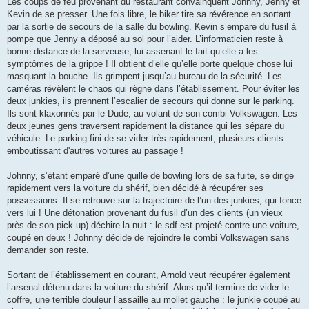
Les coups de feu provenant du restaurant convainquent Johnny, Jenny et
Kevin de se presser. Une fois libre, le biker tire sa révérence en sortant
par la sortie de secours de la salle du bowling. Kevin s’empare du fusil à
pompe que Jenny a déposé au sol pour l’aider. L’informaticien reste à
bonne distance de la serveuse, lui assenant le fait qu’elle a les
symptômes de la grippe ! Il obtient d’elle qu’elle porte quelque chose lui
masquant la bouche. Ils grimpent jusqu’au bureau de la sécurité. Les
caméras révèlent le chaos qui règne dans l’établissement. Pour éviter les
deux junkies, ils prennent l’escalier de secours qui donne sur le parking.
Ils sont klaxonnés par le Dude, au volant de son combi Volkswagen. Les
deux jeunes gens traversent rapidement la distance qui les sépare du
véhicule. Le parking fini de se vider très rapidement, plusieurs clients
emboutissant d'autres voitures au passage !
Johnny, s’étant emparé d’une quille de bowling lors de sa fuite, se dirige
rapidement vers la voiture du shérif, bien décidé à récupérer ses
possessions. Il se retrouve sur la trajectoire de l’un des junkies, qui fonce
vers lui ! Une détonation provenant du fusil d’un des clients (un vieux
près de son pick-up) déchire la nuit : le sdf est projeté contre une voiture,
coupé en deux ! Johnny décide de rejoindre le combi Volkswagen sans
demander son reste.
Sortant de l’établissement en courant, Arnold veut récupérer également
l’arsenal détenu dans la voiture du shérif. Alors qu’il termine de vider le
coffre, une terrible douleur l’assaille au mollet gauche : le junkie coupé au