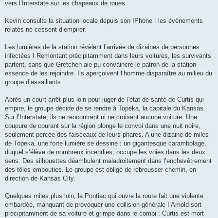
vers l’Interstate sur les chapeaux de roues.
Kevin consulte la situation locale depuis son IPhone : les évènements
relatés ne cessent d’empirer.
Les lumières de la station révèlent l’arrivée de dizaines de personnes
infectées ! Remontant précipitamment dans leurs voitures, les survivants
partent, sans que Gretchen aie pu convaincre le patron de la station
essence de les rejoindre. Ils aperçoivent l’homme disparaître au milieu du
groupe d’assaillants.
Après un court arrêt plus loin pour juger de l’état de santé de Curtis qui
empire, le groupe décide de se rendre à Topeka, la capitale du Kansas.
Sur l’Interstate, ils ne rencontrent ni ne croisent aucune voiture. Une
coupure de courant sur la région plonge le convoi dans une nuit noire,
seulement percée des faisceaux de leurs phares. A une dizaine de miles
de Topeka, une forte lumière se dessine : un gigantesque carambolage,
duquel s’élève de nombreux incendies, occupe les voies dans les deux
sens. Des silhouettes déambulent maladroitement dans l’enchevêtrement
des tôles embouties. Le groupe est obligé de rebrousser chemin, en
direction de Kansas City.
Quelques miles plus loin, la Pontiac qui ouvre la route fait une violente
embardée, manquant de provoquer une collision générale ! Arnold sort
précipitamment de sa voiture et grimpe dans le combi : Curtis est mort