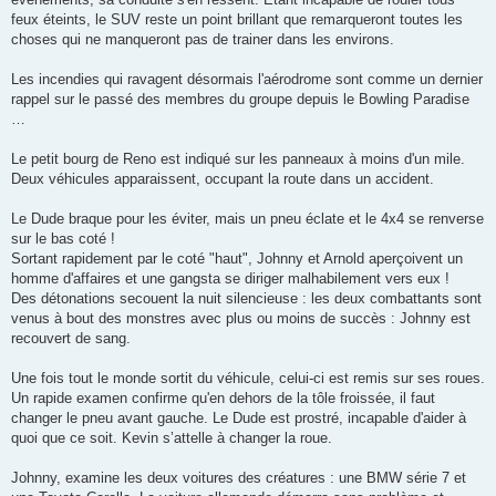
feux éteints, le SUV reste un point brillant que remarqueront toutes les
choses qui ne manqueront pas de trainer dans les environs.
Les incendies qui ravagent désormais l'aérodrome sont comme un dernier
rappel sur le passé des membres du groupe depuis le Bowling Paradise
…
Le petit bourg de Reno est indiqué sur les panneaux à moins d'un mile.
Deux véhicules apparaissent, occupant la route dans un accident.
Le Dude braque pour les éviter, mais un pneu éclate et le 4x4 se renverse
sur le bas coté !
Sortant rapidement par le coté "haut", Johnny et Arnold aperçoivent un
homme d'affaires et une gangsta se diriger malhabilement vers eux !
Des détonations secouent la nuit silencieuse : les deux combattants sont
venus à bout des monstres avec plus ou moins de succès : Johnny est
recouvert de sang.
Une fois tout le monde sortit du véhicule, celui-ci est remis sur ses roues.
Un rapide examen confirme qu'en dehors de la tôle froissée, il faut
changer le pneu avant gauche. Le Dude est prostré, incapable d'aider à
quoi que ce soit. Kevin s’attelle à changer la roue.
Johnny, examine les deux voitures des créatures : une BMW série 7 et