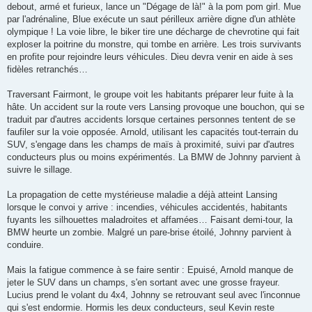
debout, armé et furieux, lance un "Dégage de là!" à la pom pom girl. Mue
par l'adrénaline, Blue exécute un saut périlleux arrière digne d'un athlète
olympique ! La voie libre, le biker tire une décharge de chevrotine qui fait
exploser la poitrine du monstre, qui tombe en arrière. Les trois survivants
en profite pour rejoindre leurs véhicules. Dieu devra venir en aide à ses
fidèles retranchés…
Traversant Fairmont, le groupe voit les habitants préparer leur fuite à la
hâte. Un accident sur la route vers Lansing provoque une bouchon, qui se
traduit par d'autres accidents lorsque certaines personnes tentent de se
faufiler sur la voie opposée. Arnold, utilisant les capacités tout-terrain du
SUV, s'engage dans les champs de maïs à proximité, suivi par d'autres
conducteurs plus ou moins expérimentés. La BMW de Johnny parvient à
suivre le sillage.
La propagation de cette mystérieuse maladie a déjà atteint Lansing
lorsque le convoi y arrive : incendies, véhicules accidentés, habitants
fuyants les silhouettes maladroites et affamées… Faisant demi-tour, la
BMW heurte un zombie. Malgré un pare-brise étoilé, Johnny parvient à
conduire.
Mais la fatigue commence à se faire sentir : Epuisé, Arnold manque de
jeter le SUV dans un champs, s'en sortant avec une grosse frayeur.
Lucius prend le volant du 4x4, Johnny se retrouvant seul avec l'inconnue
qui s'est endormie. Hormis les deux conducteurs, seul Kevin reste