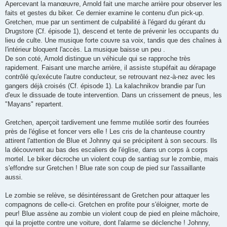
Apercevant la manœuvre, Arnold fait une marche arrière pour observer les
faits et gestes du biker. Ce dernier examine le contenu d'un pick-up.
Gretchen, mue par un sentiment de culpabilité à l'égard du gérant du
Drugstore (Cf. épisode 1), descend et tente de prévenir les occupants du
lieu de culte. Une musique forte couvre sa voix, tandis que des chaînes à
l'intérieur bloquent l'accès. La musique baisse un peu .
De son coté, Arnold distingue un véhicule qui se rapproche très
rapidement. Faisant une marche arrière, il assiste stupéfait au dérapage
contrôlé qu'exécute l'autre conducteur, se retrouvant nez-à-nez avec les
gangers déjà croisés (Cf. épisode 1). La kalachnikov brandie par l'un
d'eux le dissuade de toute intervention. Dans un crissement de pneus, les
"Mayans" repartent.
Gretchen, aperçoit tardivement une femme mutilée sortir des fourrées
près de l'église et foncer vers elle ! Les cris de la chanteuse country
attirent l'attention de Blue et Johnny qui se précipitent à son secours. Ils
la découvrent au bas des escaliers de l'église, dans un corps à corps
mortel. Le biker décroche un violent coup de santiag sur le zombie, mais
s'effondre sur Gretchen ! Blue rate son coup de pied sur l'assaillante
aussi.
Le zombie se relève, se désintéressant de Gretchen pour attaquer les
compagnons de celle-ci. Gretchen en profite pour s'éloigner, morte de
peur! Blue assène au zombie un violent coup de pied en pleine mâchoire,
qui la projette contre une voiture, dont l'alarme se déclenche ! Johnny,