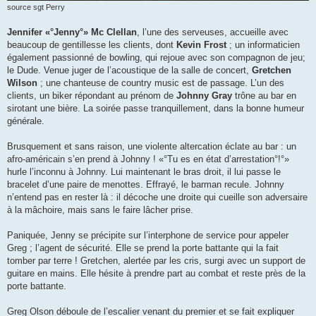
source sgt Perry
Jennifer «°Jenny°» Mc Clellan
, l’une des serveuses, accueille avec
beaucoup de gentillesse les clients, dont
Kevin Frost
; un informaticien
également passionné de bowling, qui rejoue avec son compagnon de jeu;
le Dude. Venue juger de l’acoustique de la salle de concert,
Gretchen
Wilson
; une chanteuse de country music est de passage. L’un des
clients, un biker répondant au prénom de
Johnny Gray
trône au bar en
sirotant une bière. La soirée passe tranquillement, dans la bonne humeur
générale.
Brusquement et sans raison, une violente altercation éclate au bar : un
afro-américain s’en prend à Johnny ! «°Tu es en état d’arrestation°!°»
hurle l’inconnu à Johnny. Lui maintenant le bras droit, il lui passe le
bracelet d’une paire de menottes. Effrayé, le barman recule. Johnny
n’entend pas en rester là : il décoche une droite qui cueille son adversaire
à la mâchoire, mais sans le faire lâcher prise.
Paniquée, Jenny se précipite sur l’interphone de service pour appeler
Greg ; l’agent de sécurité. Elle se prend la porte battante qui la fait
tomber par terre ! Gretchen, alertée par les cris, surgi avec un support de
guitare en mains. Elle hésite à prendre part au combat et reste près de la
porte battante.
Greg Olson déboule de l’escalier venant du premier et se fait expliquer