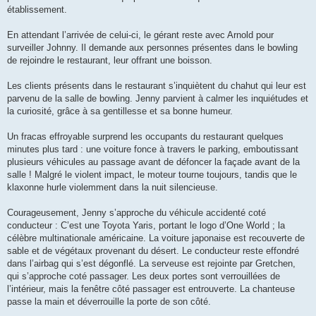
établissement.
En attendant l’arrivée de celui-ci, le gérant reste avec Arnold pour
surveiller Johnny. Il demande aux personnes présentes dans le bowling
de rejoindre le restaurant, leur offrant une boisson.
Les clients présents dans le restaurant s’inquiètent du chahut qui leur est
parvenu de la salle de bowling. Jenny parvient à calmer les inquiétudes et
la curiosité, grâce à sa gentillesse et sa bonne humeur.
Un fracas effroyable surprend les occupants du restaurant quelques
minutes plus tard : une voiture fonce à travers le parking, emboutissant
plusieurs véhicules au passage avant de défoncer la façade avant de la
salle ! Malgré le violent impact, le moteur tourne toujours, tandis que le
klaxonne hurle violemment dans la nuit silencieuse.
Courageusement, Jenny s’approche du véhicule accidenté coté
conducteur : C’est une Toyota Yaris, portant le logo d’One World ; la
célèbre multinationale américaine. La voiture japonaise est recouverte de
sable et de végétaux provenant du désert. Le conducteur reste effondré
dans l’airbag qui s’est dégonflé. La serveuse est rejointe par Gretchen,
qui s’approche coté passager. Les deux portes sont verrouillées de
l’intérieur, mais la fenêtre côté passager est entrouverte. La chanteuse
passe la main et déverrouille la porte de son côté.