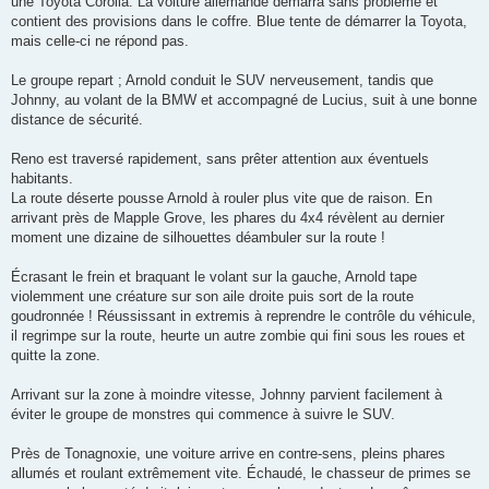
une Toyota Corolla. La voiture allemande démarra sans problème et
contient des provisions dans le coffre. Blue tente de démarrer la Toyota,
mais celle-ci ne répond pas.
Le groupe repart ; Arnold conduit le SUV nerveusement, tandis que
Johnny, au volant de la BMW et accompagné de Lucius, suit à une bonne
distance de sécurité.
Reno est traversé rapidement, sans prêter attention aux éventuels
habitants.
La route déserte pousse Arnold à rouler plus vite que de raison. En
arrivant près de Mapple Grove, les phares du 4x4 révèlent au dernier
moment une dizaine de silhouettes déambuler sur la route !
Écrasant le frein et braquant le volant sur la gauche, Arnold tape
violemment une créature sur son aile droite puis sort de la route
goudronnée ! Réussissant in extremis à reprendre le contrôle du véhicule,
il regrimpe sur la route, heurte un autre zombie qui fini sous les roues et
quitte la zone.
Arrivant sur la zone à moindre vitesse, Johnny parvient facilement à
éviter le groupe de monstres qui commence à suivre le SUV.
Près de Tonagnoxie, une voiture arrive en contre-sens, pleins phares
allumés et roulant extrêmement vite. Échaudé, le chasseur de primes se