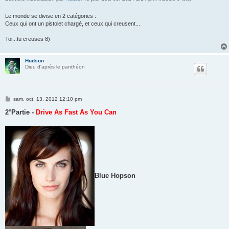
Le monde se divise en 2 catégories :
Ceux qui ont un pistolet chargé, et ceux qui creusent...
Toi...tu creuses 8)
Hudson
Dieu d'après le panthéon
M
sam. oct. 13, 2012 12:10 pm
e
s
2°Partie -
Drive As Fast As You Can
s
a
g
e
Blue Hopson