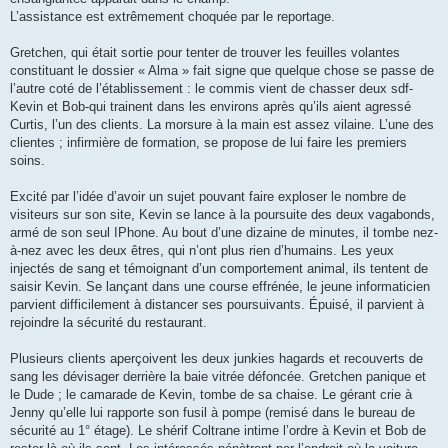
L’assistance est extrêmement choquée par le reportage.
Gretchen, qui était sortie pour tenter de trouver les feuilles volantes
constituant le dossier « Alma » fait signe que quelque chose se passe de
l’autre coté de l’établissement : le commis vient de chasser deux sdf-
Kevin et Bob-qui trainent dans les environs après qu’ils aient agressé
Curtis, l’un des clients. La morsure à la main est assez vilaine. L’une des
clientes ; infirmière de formation, se propose de lui faire les premiers
soins.
Excité par l’idée d’avoir un sujet pouvant faire exploser le nombre de
visiteurs sur son site, Kevin se lance à la poursuite des deux vagabonds,
armé de son seul IPhone. Au bout d’une dizaine de minutes, il tombe nez-
à-nez avec les deux êtres, qui n’ont plus rien d’humains. Les yeux
injectés de sang et témoignant d’un comportement animal, ils tentent de
saisir Kevin. Se lançant dans une course effrénée, le jeune informaticien
parvient difficilement à distancer ses poursuivants. Épuisé, il parvient à
rejoindre la sécurité du restaurant.
Plusieurs clients aperçoivent les deux junkies hagards et recouverts de
sang les dévisager derrière la baie vitrée défoncée. Gretchen panique et
le Dude ; le camarade de Kevin, tombe de sa chaise. Le gérant crie à
Jenny qu’elle lui rapporte son fusil à pompe (remisé dans le bureau de
sécurité au 1° étage). Le shérif Coltrane intime l’ordre à Kevin et Bob de