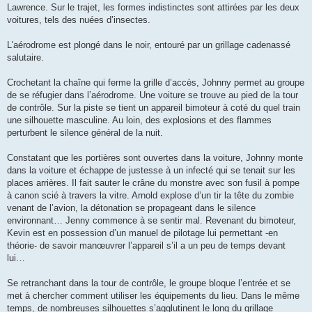
Lawrence. Sur le trajet, les formes indistinctes sont attirées par les deux
voitures, tels des nuées d’insectes.
L'aérodrome est plongé dans le noir, entouré par un grillage cadenassé
salutaire.
Crochetant la chaîne qui ferme la grille d’accès, Johnny permet au groupe
de se réfugier dans l’aérodrome. Une voiture se trouve au pied de la tour
de contrôle. Sur la piste se tient un appareil bimoteur à coté du quel train
une silhouette masculine. Au loin, des explosions et des flammes
perturbent le silence général de la nuit.
Constatant que les portières sont ouvertes dans la voiture, Johnny monte
dans la voiture et échappe de justesse à un infecté qui se tenait sur les
places arrières. Il fait sauter le crâne du monstre avec son fusil à pompe
à canon scié à travers la vitre. Arnold explose d’un tir la tête du zombie
venant de l’avion, la détonation se propageant dans le silence
environnant… Jenny commence à se sentir mal. Revenant du bimoteur,
Kevin est en possession d’un manuel de pilotage lui permettant -en
théorie- de savoir manœuvrer l’appareil s’il a un peu de temps devant
lui…
Se retranchant dans la tour de contrôle, le groupe bloque l’entrée et se
met à chercher comment utiliser les équipements du lieu. Dans le même
temps, de nombreuses silhouettes s’agglutinent le long du grillage