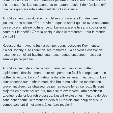
rester là où ils sont. Les intéressés pénètrent par l’endroit où la voiture
s’est encastrée. Les occupants du restaurant reculent derrière le shérif,
une peur grandissante s’étendant dans l’assistance.
Arnold se tient près du shérif et utilise son taser sur l’un des deux
junkies, sans aucun effet ! Kevin attaque le shérif qui tire avec son arme
de service en pleine poitrine. Le junkie encaisse le tir sans sourciller et
saute sur le shérif ! C’est la panique dans le restaurant : tout le monde
s’enfuit !
Redescendant avec le fusil à pompe, Jenny découvre Kevin entrain
d’aider Johnny à se libérer de ses menottes. La serveuse essaye de
raisonner son client habituel quant aux risques encourus, mais cela
semble peine perdue.
Arnold se précipite sur le parking, parmi les clients qui quittent
rapidement l’établissement, pour récupérer son fusil à pompe dans son
coffre de voiture. Lorsqu’il retourne dans le restaurant, les deux junkies
sont penchés sur le shérif mort, des bruits malsains de mastication
provenant d’eux. Le chasseur de primes ouvre le feu sur eux. Ils sont
projetés en arrière par les tirs, mais se relèvent vers l’afro-américain.
Éberlué, celui-ci leur retire dessus, faisant exploser les intestins de Bob,
sans gêner particulièrement ce dernier ! Un troisième coup de fusil à
pompe parvient difficilement à les faire reculer !