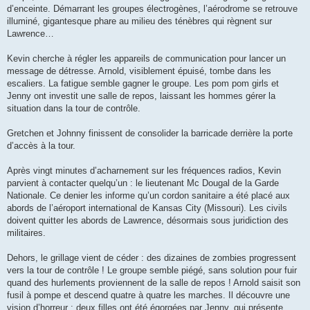
d’enceinte. Démarrant les groupes électrogènes, l’aérodrome se retrouve
illuminé, gigantesque phare au milieu des ténèbres qui règnent sur
Lawrence…
Kevin cherche à régler les appareils de communication pour lancer un
message de détresse. Arnold, visiblement épuisé, tombe dans les
escaliers. La fatigue semble gagner le groupe. Les pom pom girls et
Jenny ont investit une salle de repos, laissant les hommes gérer la
situation dans la tour de contrôle.
Gretchen et Johnny finissent de consolider la barricade derrière la porte
d’accès à la tour.
Après vingt minutes d’acharnement sur les fréquences radios, Kevin
parvient à contacter quelqu’un : le lieutenant Mc Dougal de la Garde
Nationale. Ce denier les informe qu’un cordon sanitaire a été placé aux
abords de l’aéroport international de Kansas City (Missouri). Les civils
doivent quitter les abords de Lawrence, désormais sous juridiction des
militaires.
Dehors, le grillage vient de céder : des dizaines de zombies progressent
vers la tour de contrôle ! Le groupe semble piégé, sans solution pour fuir
quand des hurlements proviennent de la salle de repos ! Arnold saisit son
fusil à pompe et descend quatre à quatre les marches. Il découvre une
vision d’horreur : deux filles ont été égorgées par Jenny, qui présente