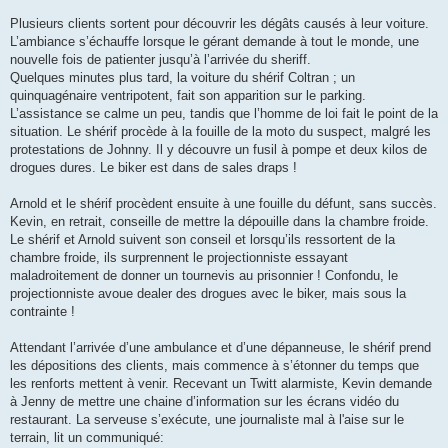
Plusieurs clients sortent pour découvrir les dégâts causés à leur voiture.
L’ambiance s’échauffe lorsque le gérant demande à tout le monde, une
nouvelle fois de patienter jusqu’à l’arrivée du sheriff.
Quelques minutes plus tard, la voiture du shérif Coltran ; un
quinquagénaire ventripotent, fait son apparition sur le parking.
L’assistance se calme un peu, tandis que l’homme de loi fait le point de la
situation. Le shérif procède à la fouille de la moto du suspect, malgré les
protestations de Johnny. Il y découvre un fusil à pompe et deux kilos de
drogues dures. Le biker est dans de sales draps !
Arnold et le shérif procèdent ensuite à une fouille du défunt, sans succès.
Kevin, en retrait, conseille de mettre la dépouille dans la chambre froide.
Le shérif et Arnold suivent son conseil et lorsqu’ils ressortent de la
chambre froide, ils surprennent le projectionniste essayant
maladroitement de donner un tournevis au prisonnier ! Confondu, le
projectionniste avoue dealer des drogues avec le biker, mais sous la
contrainte !
Attendant l’arrivée d’une ambulance et d’une dépanneuse, le shérif prend
les dépositions des clients, mais commence à s’étonner du temps que
les renforts mettent à venir. Recevant un Twitt alarmiste, Kevin demande
à Jenny de mettre une chaine d’information sur les écrans vidéo du
restaurant. La serveuse s’exécute, une journaliste mal à l'aise sur le
terrain, lit un communiqué: