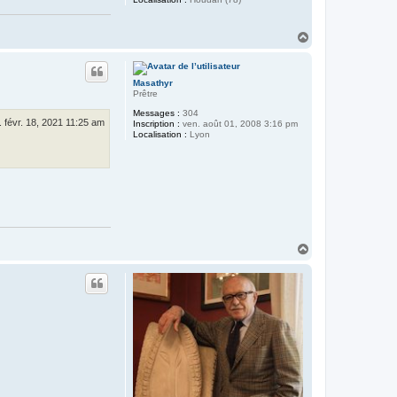
i
s
H
a
u
t
Masathyr
Prêtre
Messages :
304
. févr. 18, 2021 11:25 am
Inscription :
ven. août 01, 2008 3:16 pm
Localisation :
Lyon
H
a
u
t