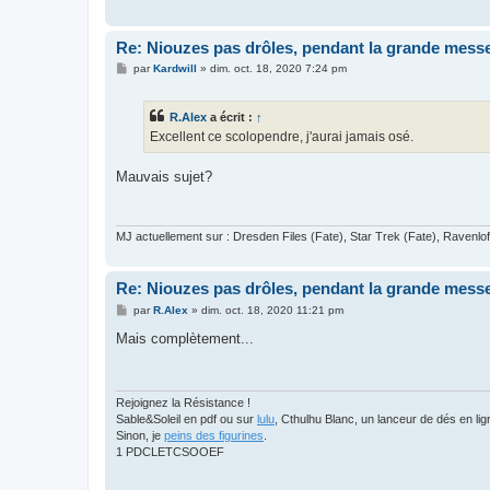
Re: Niouzes pas drôles, pendant la grande mess
M
par
Kardwill
»
dim. oct. 18, 2020 7:24 pm
e
s
s
R.Alex
a écrit :
↑
a
g
Excellent ce scolopendre, j'aurai jamais osé.
e
Mauvais sujet?
MJ actuellement sur : Dresden Files (Fate), Star Trek (Fate), Ravenlo
Re: Niouzes pas drôles, pendant la grande mess
M
par
R.Alex
»
dim. oct. 18, 2020 11:21 pm
e
s
Mais complètement...
s
a
g
e
Rejoignez la Résistance !
Sable&Soleil en pdf ou sur
lulu
, Cthulhu Blanc, un lanceur de dés en l
Sinon, je
peins des figurines
.
1 PDCLETCSOOEF