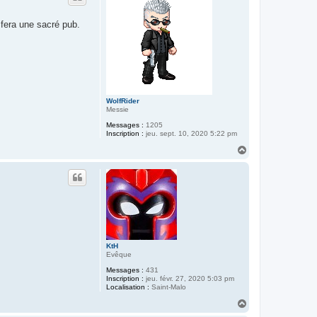
 fera une sacré pub.
WolfRider
Messie
Messages :
1205
Inscription :
jeu. sept. 10, 2020 5:22 pm
H
a
u
t
KtH
Evêque
Messages :
431
Inscription :
jeu. févr. 27, 2020 5:03 pm
Localisation :
Saint-Malo
H
a