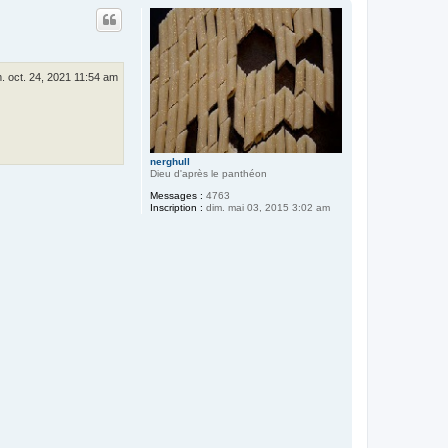
u
t
. oct. 24, 2021 11:54 am
nerghull
Dieu d'après le panthéon
Messages :
4763
Inscription :
dim. mai 03, 2015 3:02 am