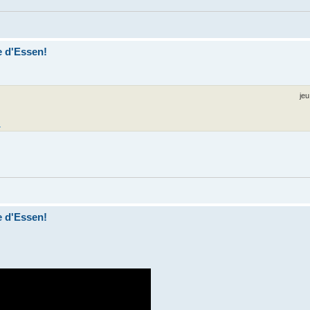
e d'Essen!
jeu
g
e d'Essen!