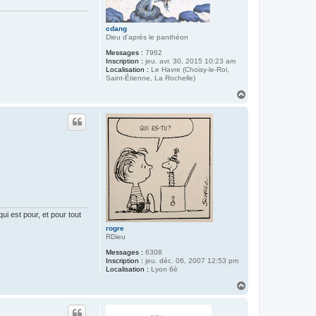
cdang
Dieu d'après le panthéon
Messages :
7962
Inscription :
jeu. avr. 30, 2015 10:23 am
Localisation :
Le Havre (Choisy-le-Roi,
Saint-Étienne, La Rochelle)
H
a
u
t
i est pour, et pour tout
rogre
RDieu
Messages :
6308
Inscription :
jeu. déc. 06, 2007 12:53 pm
Localisation :
Lyon 6è
H
a
u
t