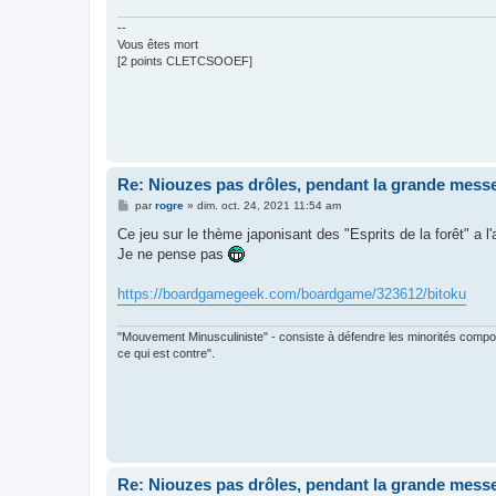
--
Vous êtes mort
[2 points CLETCSOOEF]
Re: Niouzes pas drôles, pendant la grande mess
M
par
rogre
»
dim. oct. 24, 2021 11:54 am
e
s
Ce jeu sur le thème japonisant des "Esprits de la forêt" a l'
s
Je ne pense pas
a
g
e
https://boardgamegeek.com/boardgame/323612/bitoku
"Mouvement Minusculiniste" - consiste à défendre les minorités composée
ce qui est contre".
Re: Niouzes pas drôles, pendant la grande mess