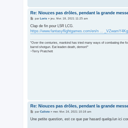
Re: Niouzes pas drôles, pendant la grande mess
M
par
Loris
»
jeu. févr. 18, 2021 11:25 am
e
s
Clap de fin pour L5R LCG.
s
https://www.fantasyflightgames.com/en/n ... _VZwamY4Kg
a
g
e
"Over the centuries, mankind has tried many ways of combating the forc
barrel shotgun. Eat leaden death, demon!"
~Terry Pratchett
Re: Niouzes pas drôles, pendant la grande mess
M
par
Calisto
»
mer. févr. 24, 2021 10:16 am
e
s
Une petite question, est ce que par hasard quelqu'un ici co
s
a