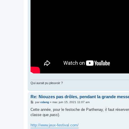
Qui aurait pu pleuvoir ?
Re: Niouzes pas drôles, pendant la grande mess
M
par
cdang
»
mar. juin 15, 2021 11:07 am
e
s
Cette année, pour le festoche de Parthenay, il faut réserve
s
classe que
pass
).
a
g
e
http://www.jeux-festival.com/