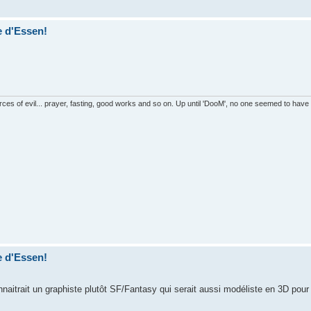
e d'Essen!
es of evil... prayer, fasting, good works and so on. Up until 'DooM', no one seemed to have
e d'Essen!
nnaitrait un graphiste plutôt SF/Fantasy qui serait aussi modéliste en 3D pou