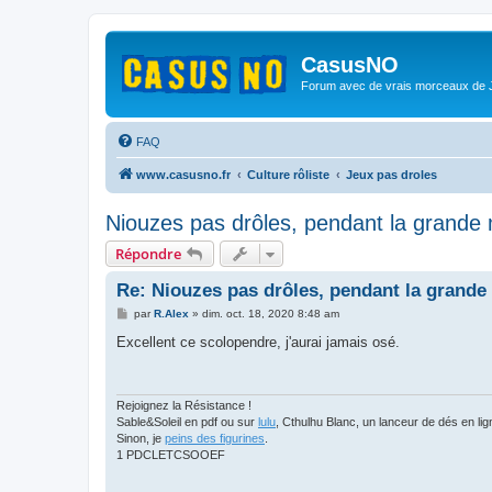
CasusNO
Forum avec de vrais morceaux de
FAQ
www.casusno.fr
Culture rôliste
Jeux pas droles
Niouzes pas drôles, pendant la grande
Répondre
Re: Niouzes pas drôles, pendant la grande
M
par
R.Alex
»
dim. oct. 18, 2020 8:48 am
e
s
Excellent ce scolopendre, j'aurai jamais osé.
s
a
g
e
Rejoignez la Résistance !
Sable&Soleil en pdf ou sur
lulu
, Cthulhu Blanc, un lanceur de dés en l
Sinon, je
peins des figurines
.
1 PDCLETCSOOEF