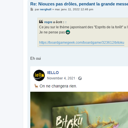
Re: Niouzes pas drôles, pendant la grande mess
M
par
nerghull
»
mar. janv. 11, 2022 12:46 pm
e
s
s
rogre
a écrit :
↑
a
g
Ce jeu sur le thème japonisant des "Esprits de la forêt" a l
e
Je ne pense pas
https://boardgamegeek.com/boardgame/323612/bitoku
Eh oui