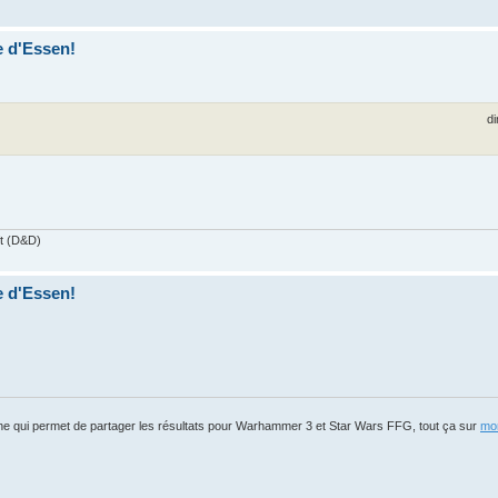
e d'Essen!
di
ft (D&D)
e d'Essen!
igne qui permet de partager les résultats pour Warhammer 3 et Star Wars FFG, tout ça sur
mon