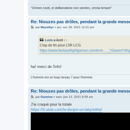
g
e
“Omnes stulti, et deliberatione non utentes, omnia tentant”
Re: Niouzes pas drôles, pendant la grande mess
M
par
Masathyr
»
jeu. avr. 29, 2021 11:01 pm
e
s
s
Loris
a écrit :
↑
a
g
Clap de fin pour L5R LCG.
e
https://www.fantasyflightgames.com/en/n ... _VZwamY4K
ha! merci de l'info!
L'homme est un loup niveau 7 pour l'homme.
Re: Niouzes pas drôles, pendant la grande mess
M
par
Ganelon
»
sam. juin 12, 2021 8:59 am
e
s
J'ai craqué pour la totale
s
https://fr.ulule.com/le-donjon-un-labyrinthe/
a
g
e