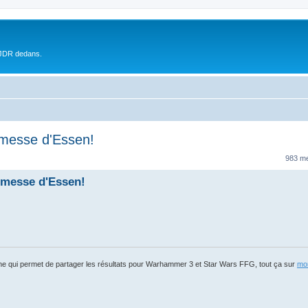
 JDR dedans.
 messe d'Essen!
983 m
 messe d'Essen!
igne qui permet de partager les résultats pour Warhammer 3 et Star Wars FFG, tout ça sur
mon