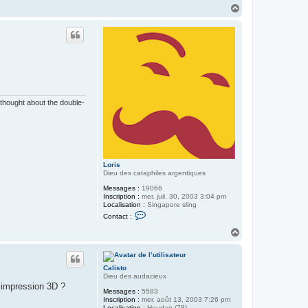
H
a
u
t
 thought about the double-
Loris
Dieu des cataphiles argentiques
Messages :
19066
Inscription :
mer. juil. 30, 2003 3:04 pm
Localisation :
Singapore sling
C
Contact :
o
n
H
t
a
a
u
c
t
t
Calisto
e
Dieu des audacieux
r
r impression 3D ?
L
Messages :
5583
o
Inscription :
mer. août 13, 2003 7:26 pm
r
Localisation :
Houdan (78)