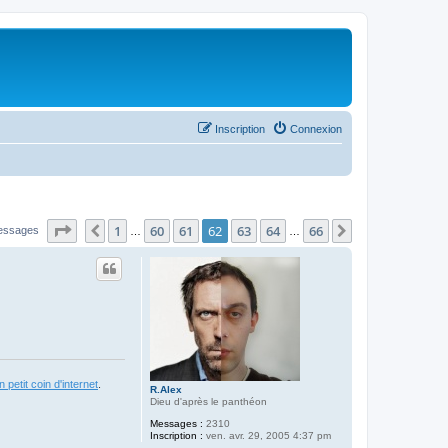
Inscription
Connexion
Page
62
sur
66
1
60
61
62
63
64
66
Précédent
Suivant
essages
…
…
 petit coin d'internet
.
R.Alex
Dieu d'après le panthéon
Messages :
2310
Inscription :
ven. avr. 29, 2005 4:37 pm