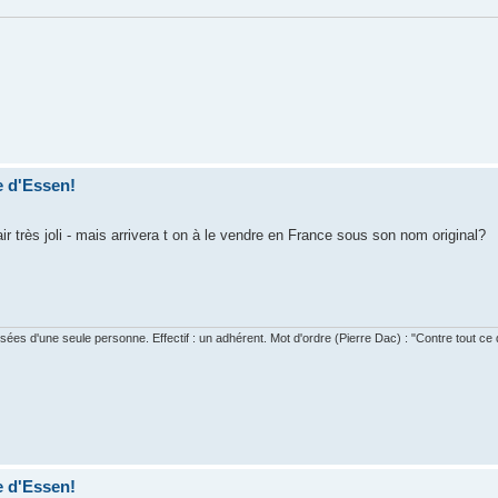
e d'Essen!
air très joli - mais arrivera t on à le vendre en France sous son nom original?
s d'une seule personne. Effectif : un adhérent. Mot d'ordre (Pierre Dac) : "Contre tout ce qu
e d'Essen!