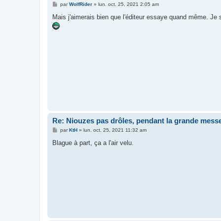
M
par
WolfRider
»
lun. oct. 25, 2021 2:05 am
e
s
Mais j'aimerais bien que l'éditeur essaye quand même. Je su
s
a
g
e
Re: Niouzes pas drôles, pendant la grande mess
M
par
KtH
»
lun. oct. 25, 2021 11:32 am
e
s
Blague à part, ça a l'air velu.
s
a
g
e