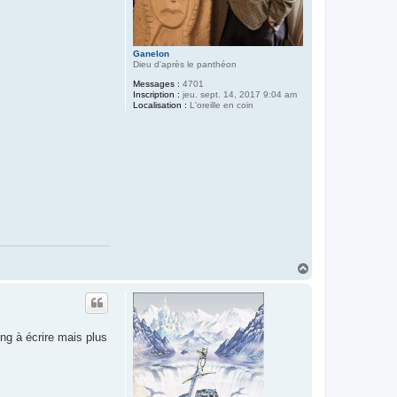
Ganelon
Dieu d'après le panthéon
Messages :
4701
Inscription :
jeu. sept. 14, 2017 9:04 am
Localisation :
L'oreille en coin
H
a
u
t
ong à écrire mais plus