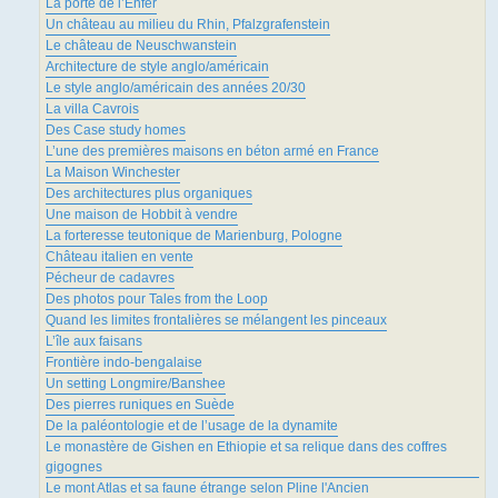
La porte de l’Enfer
Un château au milieu du Rhin, Pfalzgrafenstein
Le château de Neuschwanstein
Architecture de style anglo/américain
Le style anglo/américain des années 20/30
La villa Cavrois
Des Case study homes
L’une des premières maisons en béton armé en France
La Maison Winchester
Des architectures plus organiques
Une maison de Hobbit à vendre
La forteresse teutonique de Marienburg, Pologne
Château italien en vente
Pécheur de cadavres
Des photos pour Tales from the Loop
Quand les limites frontalières se mélangent les pinceaux
L’île aux faisans
Frontière indo-bengalaise
Un setting Longmire/Banshee
Des pierres runiques en Suède
De la paléontologie et de l’usage de la dynamite
Le monastère de Gishen en Ethiopie et sa relique dans des coffres
gigognes
Le mont Atlas et sa faune étrange selon Pline l'Ancien