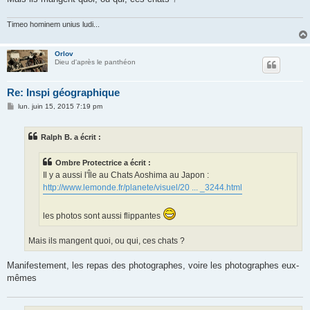
Timeo hominem unius ludi...
Orlov
Dieu d'après le panthéon
Re: Inspi géographique
M
lun. juin 15, 2015 7:19 pm
e
s
s
Ralph B. a écrit :
a
g
e
Ombre Protectrice a écrit :
Il y a aussi l'Île au Chats Aoshima au Japon :
http://www.lemonde.fr/planete/visuel/20 ... _3244.html
les photos sont aussi flippantes
Mais ils mangent quoi, ou qui, ces chats ?
Manifestement, les repas des photographes, voire les photographes eux-
mêmes