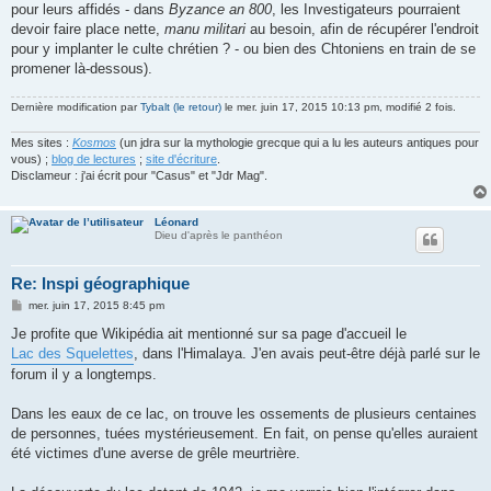
pour leurs affidés - dans
Byzance an 800
, les Investigateurs pourraient
devoir faire place nette,
manu militari
au besoin, afin de récupérer l'endroit
pour y implanter le culte chrétien ? - ou bien des Chtoniens en train de se
promener là-dessous).
Dernière modification par
Tybalt (le retour)
le mer. juin 17, 2015 10:13 pm, modifié 2 fois.
Mes sites :
Kosmos
(un jdra sur la mythologie grecque qui a lu les auteurs antiques pour
vous) ;
blog de lectures
;
site d'écriture
.
Disclameur : j'ai écrit pour "Casus" et "Jdr Mag".
Léonard
Dieu d'après le panthéon
Re: Inspi géographique
M
mer. juin 17, 2015 8:45 pm
e
s
Je profite que Wikipédia ait mentionné sur sa page d'accueil le
s
Lac des Squelettes
, dans l'Himalaya. J'en avais peut-être déjà parlé sur le
a
g
forum il y a longtemps.
e
Dans les eaux de ce lac, on trouve les ossements de plusieurs centaines
de personnes, tuées mystérieusement. En fait, on pense qu'elles auraient
été victimes d'une averse de grêle meurtrière.