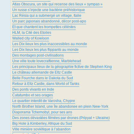
Atlas Obscura, un site qui recense des lieux « sympas »
Un russe s’injecte une bactérie préhistorique
Lac Résia qui a submergé un village, Italie
Un parc japonais abandonné, décor post-apo
Et que chantent les trompettes célèstes
HLM, la Cité des Etoiles
Walled city of Kowloon
Les Dix lieux les plus inaccessibles au monde
Les Dix lieux les plus flippants au monde
Des montages post-civilisations
Une ville toute lovecraftienne, Marblehead
Les principaux lieux de la géographie fictive de Stephen King
Le château allemande de Eltz Castle
Belle Fourche dans le Dakota du Sud
Retour à Eltz Castle, dans World of Tanks
Des ponts vivants en Inde
Catatumbo et ses orages
Le quartier interdit de Varosha, Chypre
North Brother Island, une île abandonee en plein New-York
Diaporama Tchernobyl, pour ses ans
Des zones dévastées filmées par drones (Pripyat + Ukraine)
Big Hole à Kimberley, Afrique du Sud
Ville minière soviétique à l’abandon