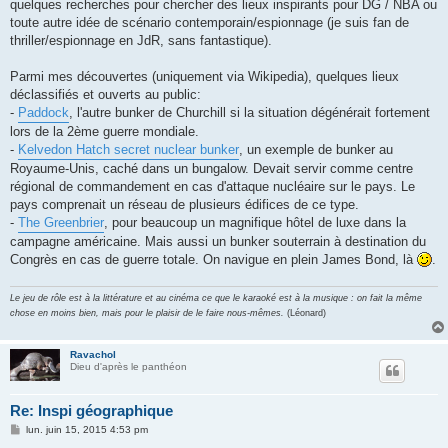
quelques recherches pour chercher des lieux inspirants pour DG / NBA ou
a
g
toute autre idée de scénario contemporain/espionnage (je suis fan de
e
thriller/espionnage en JdR, sans fantastique).
Parmi mes découvertes (uniquement via Wikipedia), quelques lieux
déclassifiés et ouverts au public:
-
Paddock
, l'autre bunker de Churchill si la situation dégénérait fortement
lors de la 2ème guerre mondiale.
-
Kelvedon Hatch secret nuclear bunker
, un exemple de bunker au
Royaume-Unis, caché dans un bungalow. Devait servir comme centre
régional de commandement en cas d'attaque nucléaire sur le pays. Le
pays comprenait un réseau de plusieurs édifices de ce type.
-
The Greenbrier
, pour beaucoup un magnifique hôtel de luxe dans la
campagne américaine. Mais aussi un bunker souterrain à destination du
Congrès en cas de guerre totale. On navigue en plein James Bond, là
.
Le jeu de rôle est à la littérature et au cinéma ce que le karaoké est à la musique : on fait la même
chose en moins bien, mais pour le plaisir de le faire nous-mêmes.
(Léonard)
Ravachol
Dieu d'après le panthéon
Re: Inspi géographique
M
lun. juin 15, 2015 4:53 pm
e