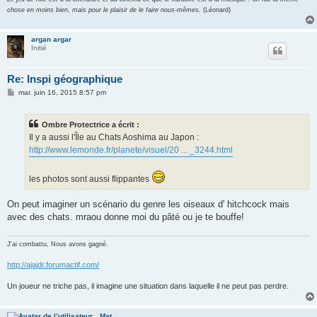
chose en moins bien, mais pour le plaisir de le faire nous-mêmes.
(Léonard)
argan argar
Initié
Re: Inspi géographique
M
mar. juin 16, 2015 8:57 pm
e
s
s
Ombre Protectrice a écrit :
a
g
Il y a aussi l'Île au Chats Aoshima au Japon :
e
http://www.lemonde.fr/planete/visuel/20 ... _3244.html
les photos sont aussi flippantes
On peut imaginer un scénario du genre les oiseaux d' hitchcock mais
avec des chats. mraou donne moi du pâté ou je te bouffe!
J'ai combattu, Nous avons gagné.
http://ajajdr.forumactif.com/
Un joueur ne triche pas, il imagine une situation dans laquelle il ne peut pas perdre.
Mat