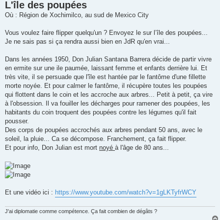
L'île des poupées
s
s
Où : Région de Xochimilco, au sud de Mexico City
a
g
e
Vous voulez faire flipper quelqu'un ? Envoyez le sur l’île des poupées...
Je ne sais pas si ça rendra aussi bien en JdR qu'en vrai...
Dans les années 1950, Don Julian Santana Barrera décide de partir vivre
en ermite sur une ile paumée, laissant femme et enfants derrière lui. Et
très vite, il se persuade que l'île est hantée par le fantôme d'une fillette
morte noyée. Et pour calmer le fantôme, il récupère toutes les poupées
qui flottent dans le coin et les accroche aux arbres... Petit à petit, ça vire
à l'obsession. Il va fouiller les décharges pour ramener des poupées, les
habitants du coin troquent des poupées contre les légumes qu'il fait
pousser.
Des corps de poupées accrochés aux arbres pendant 50 ans, avec le
soleil, la pluie... Ca se décompose. Franchement, ça fait flipper.
Et pour info, Don Julian est mort
noyé
à l'âge de 80 ans...
Et une vidéo ici :
https://www.youtube.com/watch?v=1gLKTyfrWCY
J'ai diplomatie comme compétence. Ça fait combien de dégâts ?