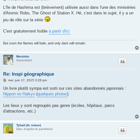
e
s
L'île de Hashima est (brièvement) utilisée aussi dans l'une des miniséries
s
d'Atomic Robo, The Ghost of Station X. Hé, c'est dans le sujet, il y a un
a
g
jeu de rôle sur la série
e
C'est gratuitement lisible
à partir d'ici.
But soon the flames will fade, and only dark will remain.
Meninho
Ascendant
Re: Inspi géographique
M
mer. juin 17, 2015 3:28 pm
e
s
Un livre plutôt sympa est sorti sur ces sites abandonnés japonnais :
s
Nippon no Haikyo
(
quelques photos
)
a
g
e
Les lieux y sont regroupés pas genre (écoles, hôpitaux, parcs
d'attractions, etc.)
Tybalt (le retour)
Dieu d'après le panthéon