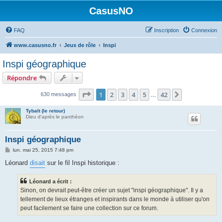
CasusNO
FAQ
Inscription
Connexion
www.casusno.fr
Jeux de rôle
Inspi
Inspi géographique
Répondre
Page
1
sur
42
1
2
3
4
5
42
Suivant
630 messages
…
Tybalt (le retour)
Dieu d'après le panthéon
Inspi géographique
M
lun. mai 25, 2015 7:48 pm
e
s
Léonard
disait
sur le fil Inspi historique :
s
a
g
Léonard a écrit :
e
Sinon, on devrait peut-être créer un sujet "inspi géographique". Il y a
tellement de lieux étranges et inspirants dans le monde à utiliser qu'on
peut facilement se faire une collection sur ce forum.