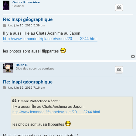
Ombre Protectrice
Cardinal
Re: Inspi géographique
M
lun. juin 15, 2015 5:39 pm
e
s
Il y a aussi l'Île au Chats Aoshima au Japon :
s
http://www.lemonde.fr/planete/visuel/20 ... _3244.html
a
g
e
les photos sont aussi flippantes
Ralph B.
Dieu des seconds cornistes
Re: Inspi géographique
M
lun. juin 15, 2015 7:16 pm
e
s
s
Ombre Protectrice a écrit :
a
g
Il y a aussi l'Île au Chats Aoshima au Japon :
e
http://www.lemonde.fr/planete/visuel/20 ... _3244.html
les photos sont aussi flippantes
Mais ils mangent quoi, ou qui, ces chats ?