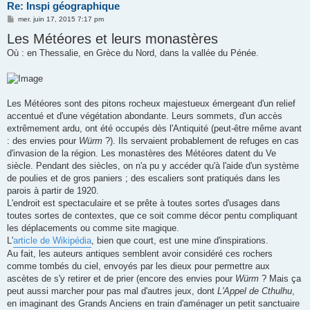
Re: Inspi géographique
M
mer. juin 17, 2015 7:17 pm
e
Les Météores et leurs monastères
s
s
Où : en Thessalie, en Grèce du Nord, dans la vallée du Pénée.
a
g
e
Les Météores sont des pitons rocheux majestueux émergeant d'un relief
accentué et d'une végétation abondante. Leurs sommets, d'un accès
extrêmement ardu, ont été occupés dès l'Antiquité (peut-être même avant
: des envies pour
Würm
?). Ils servaient probablement de refuges en cas
d'invasion de la région. Les monastères des Météores datent du Ve
siècle. Pendant des siècles, on n'a pu y accéder qu'à l'aide d'un système
de poulies et de gros paniers ; des escaliers sont pratiqués dans les
parois à partir de 1920.
L'endroit est spectaculaire et se prête à toutes sortes d'usages dans
toutes sortes de contextes, que ce soit comme décor pentu compliquant
les déplacements ou comme site magique.
L'
article de Wikipédia
, bien que court, est une mine d'inspirations.
Au fait, les auteurs antiques semblent avoir considéré ces rochers
comme tombés du ciel, envoyés par les dieux pour permettre aux
ascètes de s'y retirer et de prier (encore des envies pour
Würm
? Mais ça
peut aussi marcher pour pas mal d'autres jeux, dont
L'Appel de Cthulhu
,
en imaginant des Grands Anciens en train d'aménager un petit sanctuaire