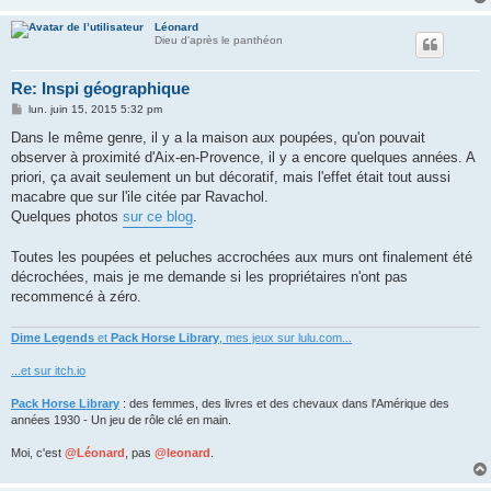
Léonard
Dieu d'après le panthéon
Re: Inspi géographique
M
lun. juin 15, 2015 5:32 pm
e
s
Dans le même genre, il y a la maison aux poupées, qu'on pouvait
s
observer à proximité d'Aix-en-Provence, il y a encore quelques années. A
a
g
priori, ça avait seulement un but décoratif, mais l'effet était tout aussi
e
macabre que sur l'ile citée par Ravachol.
Quelques photos
sur ce blog
.
Toutes les poupées et peluches accrochées aux murs ont finalement été
décrochées, mais je me demande si les propriétaires n'ont pas
recommencé à zéro.
Dime Legends
et
Pack Horse Library
, mes jeux sur lulu.com...
...et sur itch.io
Pack Horse Library
: des femmes, des livres et des chevaux dans l'Amérique des
années 1930 - Un jeu de rôle clé en main.
Moi, c'est
@Léonard
, pas
@leonard
.