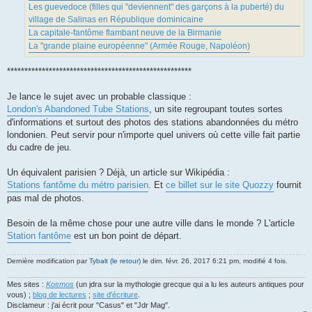
Les guevedoce (filles qui "deviennent" des garçons à la puberté) du
village de Salinas en République dominicaine
La capitale-fantôme flambant neuve de la Birmanie
La "grande plaine européenne" (Armée Rouge, Napoléon)
*****************************************************
Je lance le sujet avec un probable classique :
London's Abandoned Tube Stations
, un site regroupant toutes sortes
d'informations et surtout des photos des stations abandonnées du métro
londonien. Peut servir pour n'importe quel univers où cette ville fait partie
du cadre de jeu.
Un équivalent parisien ? Déjà, un article sur Wikipédia :
Stations fantôme du métro parisien
. Et
ce billet sur le site Quozzy
fournit
pas mal de photos.
Besoin de la même chose pour une autre ville dans le monde ? L'article
Station fantôme
est un bon point de départ.
Dernière modification par
Tybalt (le retour)
le dim. févr. 26, 2017 6:21 pm, modifié 4 fois.
Mes sites :
Kosmos
(un jdra sur la mythologie grecque qui a lu les auteurs antiques pour
vous) ;
blog de lectures
;
site d'écriture
.
Disclameur : j'ai écrit pour "Casus" et "Jdr Mag".