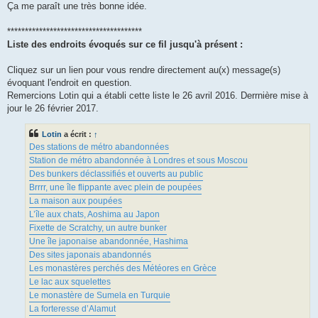
Ça me paraît une très bonne idée.
**************************************
Liste des endroits évoqués sur ce fil jusqu'à présent :
Cliquez sur un lien pour vous rendre directement au(x) message(s)
évoquant l'endroit en question.
Remercions Lotin qui a établi cette liste le 26 avril 2016. Derrnière mise à
jour le 26 février 2017.
Lotin
a écrit :
↑
Des stations de métro abandonnées
Station de métro abandonnée à Londres et sous Moscou
Des bunkers déclassifiés et ouverts au public
Brrrr, une île flippante avec plein de poupées
La maison aux poupées
L’île aux chats, Aoshima au Japon
Fixette de Scratchy, un autre bunker
Une île japonaise abandonnée, Hashima
Des sites japonais abandonnés
Les monastères perchés des Météores en Grèce
Le lac aux squelettes
Le monastère de Sumela en Turquie
La forteresse d’Alamut