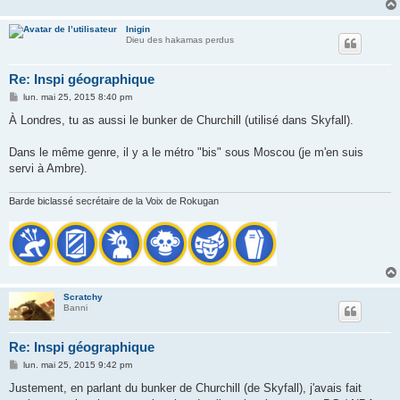
Inigin
Dieu des hakamas perdus
Re: Inspi géographique
M
lun. mai 25, 2015 8:40 pm
e
s
À Londres, tu as aussi le bunker de Churchill (utilisé dans Skyfall).
s
a
g
Dans le même genre, il y a le métro "bis" sous Moscou (je m'en suis
e
servi à Ambre).
Barde biclassé secrétaire de la Voix de Rokugan
Scratchy
Banni
Re: Inspi géographique
M
lun. mai 25, 2015 9:42 pm
e
s
Justement, en parlant du bunker de Churchill (de Skyfall), j'avais fait
s