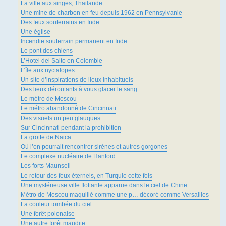
La ville aux singes, Thailande
Une mine de charbon en feu depuis 1962 en Pennsylvanie
Des feux souterrains en Inde
Une église
Incendie souterrain permanent en Inde
Le pont des chiens
L’Hotel del Salto en Colombie
L’île aux nyctalopes
Un site d’inspirations de lieux inhabituels
Des lieux déroutants à vous glacer le sang
Le métro de Moscou
Le métro abandonné de Cincinnati
Des visuels un peu glauques
Sur Cincinnati pendant la prohibition
La grotte de Naica
Où l’on pourrait rencontrer sirènes et autres gorgones
Le complexe nucléaire de Hanford
Les forts Maunsell
Le retour des feux éternels, en Turquie cette fois
Une mystérieuse ville flottante apparue dans le ciel de Chine
Métro de Moscou maquillé comme une p… décoré comme Versailles
La couleur tombée du ciel
Une forêt polonaise
Une autre forêt maudite