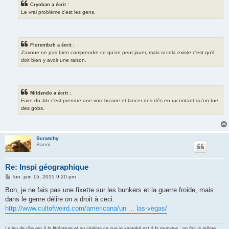
Cryoban a écrit :
Le vrai problème c'est les gens.
Florentbzh a écrit :
J'avoue ne pas bien comprendre ce qu'on peut jouer, mais si cela existe c'est qu'il
doit bien y avoir une raison.
Mildendo a écrit :
Faire du Jdr c'est prendre une voix bizarre et lancer des dés en racontant qu'on tue
des gobs.
Scratchy
Banni
Re: Inspi géographique
M
lun. juin 15, 2015 9:20 pm
e
s
Bon, je ne fais pas une fixette sur les bunkers et la guerre froide, mais
s
dans le genre délire on a droit à ceci:
a
g
http://www.cultofweird.com/americana/un ... las-vegas/
e
Le jeu de rôle est à la littérature et au cinéma ce que le karaoké est à la musique : on fait la même