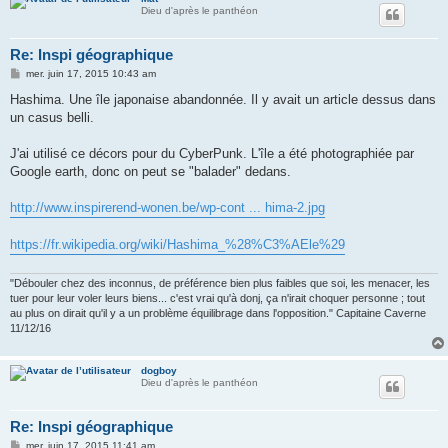
Dieu d'après le panthéon
Re: Inspi géographique
M
mer. juin 17, 2015 10:43 am
e
s
Hashima. Une île japonaise abandonnée. Il y avait un article dessus dans
s
un casus belli.
a
g
e
J'ai utilisé ce décors pour du CyberPunk. L'île a été photographiée par
Google earth, donc on peut se "balader" dedans.
http://www.inspirerend-wonen.be/wp-cont ... hima-2.jpg
https://fr.wikipedia.org/wiki/Hashima_%28%C3%AEle%29
"Débouler chez des inconnus, de préférence bien plus faibles que soi, les menacer, les
tuer pour leur voler leurs biens... c'est vrai qu'à donj, ça n'irait choquer personne ; tout
au plus on dirait qu'il y a un problème équilibrage dans l'opposition." Capitaine Caverne
11/12/16
dogboy
Dieu d'après le panthéon
Re: Inspi géographique
M
mer. juin 17, 2015 11:41 am