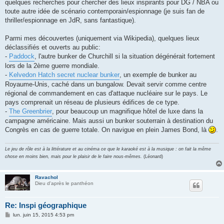
quelques recherches pour chercher des lieux inspirants pour DG / NBA ou
a
g
toute autre idée de scénario contemporain/espionnage (je suis fan de
e
thriller/espionnage en JdR, sans fantastique).
Parmi mes découvertes (uniquement via Wikipedia), quelques lieux
déclassifiés et ouverts au public:
-
Paddock
, l'autre bunker de Churchill si la situation dégénérait fortement
lors de la 2ème guerre mondiale.
-
Kelvedon Hatch secret nuclear bunker
, un exemple de bunker au
Royaume-Unis, caché dans un bungalow. Devait servir comme centre
régional de commandement en cas d'attaque nucléaire sur le pays. Le
pays comprenait un réseau de plusieurs édifices de ce type.
-
The Greenbrier
, pour beaucoup un magnifique hôtel de luxe dans la
campagne américaine. Mais aussi un bunker souterrain à destination du
Congrès en cas de guerre totale. On navigue en plein James Bond, là
.
Le jeu de rôle est à la littérature et au cinéma ce que le karaoké est à la musique : on fait la même
chose en moins bien, mais pour le plaisir de le faire nous-mêmes.
(Léonard)
Ravachol
Dieu d'après le panthéon
Re: Inspi géographique
M
lun. juin 15, 2015 4:53 pm
e