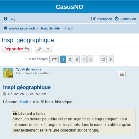
CasusNO
FAQ
Inscription
Connexion
www.casusno.fr
Jeux de rôle
Inspi
Inspi géographique
Répondre
Page
1
sur
42
1
2
3
4
5
42
Suivant
629 messages
…
Tybalt (le retour)
Dieu d'après le panthéon
Inspi géographique
M
lun. mai 25, 2015 7:48 pm
e
s
Léonard
disait
sur le fil Inspi historique :
s
a
g
Léonard a écrit :
e
Sinon, on devrait peut-être créer un sujet "inspi géographique". Il y a
tellement de lieux étranges et inspirants dans le monde à utiliser qu'on
peut facilement se faire une collection sur ce forum.