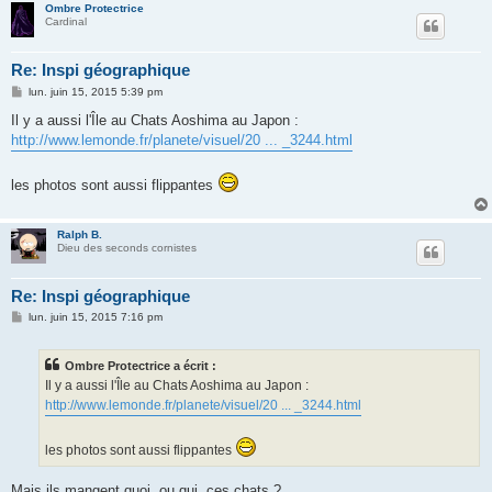
Ombre Protectrice
Cardinal
Re: Inspi géographique
M
lun. juin 15, 2015 5:39 pm
e
s
Il y a aussi l'Île au Chats Aoshima au Japon :
s
http://www.lemonde.fr/planete/visuel/20 ... _3244.html
a
g
e
les photos sont aussi flippantes
Ralph B.
Dieu des seconds cornistes
Re: Inspi géographique
M
lun. juin 15, 2015 7:16 pm
e
s
s
Ombre Protectrice a écrit :
a
g
Il y a aussi l'Île au Chats Aoshima au Japon :
e
http://www.lemonde.fr/planete/visuel/20 ... _3244.html
les photos sont aussi flippantes
Mais ils mangent quoi, ou qui, ces chats ?