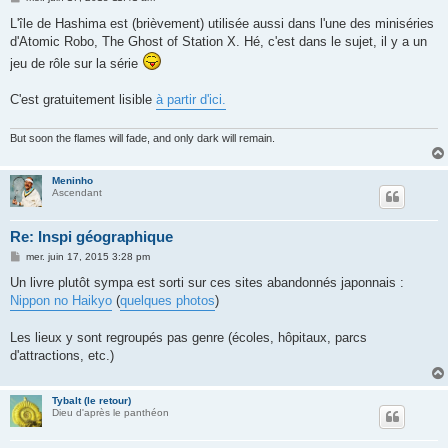
e
s
L'île de Hashima est (brièvement) utilisée aussi dans l'une des miniséries
s
d'Atomic Robo, The Ghost of Station X. Hé, c'est dans le sujet, il y a un
a
g
jeu de rôle sur la série
e
C'est gratuitement lisible
à partir d'ici.
But soon the flames will fade, and only dark will remain.
Meninho
Ascendant
Re: Inspi géographique
M
mer. juin 17, 2015 3:28 pm
e
s
Un livre plutôt sympa est sorti sur ces sites abandonnés japonnais :
s
Nippon no Haikyo
(
quelques photos
)
a
g
e
Les lieux y sont regroupés pas genre (écoles, hôpitaux, parcs
d'attractions, etc.)
Tybalt (le retour)
Dieu d'après le panthéon