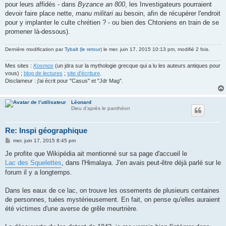
pour leurs affidés - dans
Byzance an 800
, les Investigateurs pourraient
devoir faire place nette,
manu militari
au besoin, afin de récupérer l'endroit
pour y implanter le culte chrétien ? - ou bien des Chtoniens en train de se
promener là-dessous).
Dernière modification par
Tybalt (le retour)
le mer. juin 17, 2015 10:13 pm, modifié 2 fois.
Mes sites :
Kosmos
(un jdra sur la mythologie grecque qui a lu les auteurs antiques pour
vous) ;
blog de lectures
;
site d'écriture
.
Disclameur : j'ai écrit pour "Casus" et "Jdr Mag".
Léonard
Dieu d'après le panthéon
Re: Inspi géographique
M
mer. juin 17, 2015 8:45 pm
e
s
Je profite que Wikipédia ait mentionné sur sa page d'accueil le
s
Lac des Squelettes
, dans l'Himalaya. J'en avais peut-être déjà parlé sur le
a
g
forum il y a longtemps.
e
Dans les eaux de ce lac, on trouve les ossements de plusieurs centaines
de personnes, tuées mystérieusement. En fait, on pense qu'elles auraient
été victimes d'une averse de grêle meurtrière.