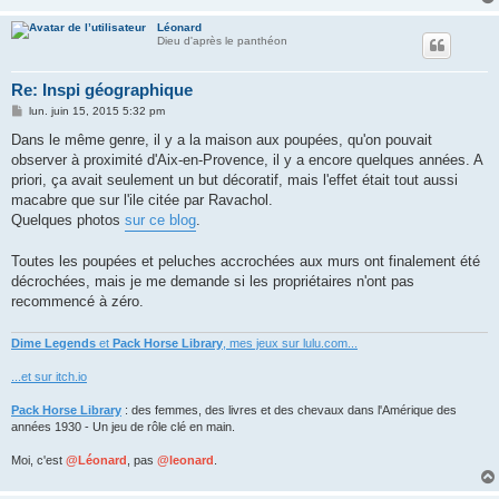
Léonard
Dieu d'après le panthéon
Re: Inspi géographique
M
lun. juin 15, 2015 5:32 pm
e
s
Dans le même genre, il y a la maison aux poupées, qu'on pouvait
s
observer à proximité d'Aix-en-Provence, il y a encore quelques années. A
a
g
priori, ça avait seulement un but décoratif, mais l'effet était tout aussi
e
macabre que sur l'ile citée par Ravachol.
Quelques photos
sur ce blog
.
Toutes les poupées et peluches accrochées aux murs ont finalement été
décrochées, mais je me demande si les propriétaires n'ont pas
recommencé à zéro.
Dime Legends
et
Pack Horse Library
, mes jeux sur lulu.com...
...et sur itch.io
Pack Horse Library
: des femmes, des livres et des chevaux dans l'Amérique des
années 1930 - Un jeu de rôle clé en main.
Moi, c'est
@Léonard
, pas
@leonard
.