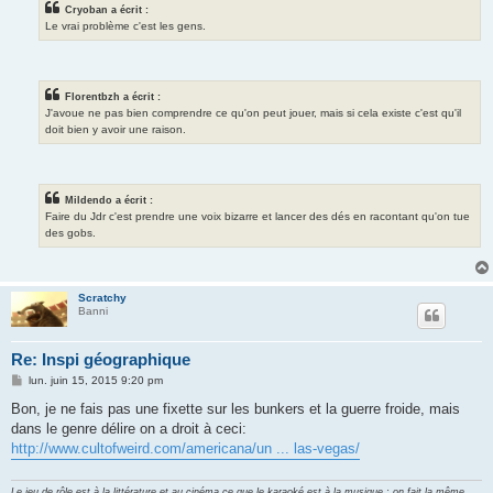
Cryoban a écrit :
Le vrai problème c'est les gens.
Florentbzh a écrit :
J'avoue ne pas bien comprendre ce qu'on peut jouer, mais si cela existe c'est qu'il
doit bien y avoir une raison.
Mildendo a écrit :
Faire du Jdr c'est prendre une voix bizarre et lancer des dés en racontant qu'on tue
des gobs.
Scratchy
Banni
Re: Inspi géographique
M
lun. juin 15, 2015 9:20 pm
e
s
Bon, je ne fais pas une fixette sur les bunkers et la guerre froide, mais
s
dans le genre délire on a droit à ceci:
a
g
http://www.cultofweird.com/americana/un ... las-vegas/
e
Le jeu de rôle est à la littérature et au cinéma ce que le karaoké est à la musique : on fait la même