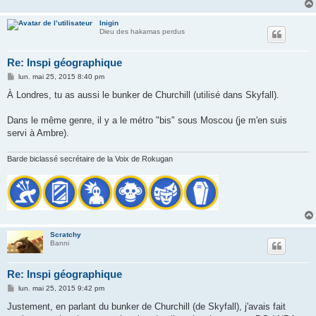
Inigin
Dieu des hakamas perdus
Re: Inspi géographique
M
lun. mai 25, 2015 8:40 pm
e
s
À Londres, tu as aussi le bunker de Churchill (utilisé dans Skyfall).
s
a
g
Dans le même genre, il y a le métro "bis" sous Moscou (je m'en suis
e
servi à Ambre).
Barde biclassé secrétaire de la Voix de Rokugan
Scratchy
Banni
Re: Inspi géographique
M
lun. mai 25, 2015 9:42 pm
e
s
Justement, en parlant du bunker de Churchill (de Skyfall), j'avais fait
s