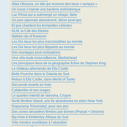
Atlas Obscura, un site qui recense des lieux « sympas »
Un russe s’injecte une bactérie préhistorique
Lac Résia qui a submergé un village, Italie
Un parc japonais abandonné, décor post-apo
Et que chantent les trompettes célèstes
HLM, la Cité des Etoiles
Walled city of Kowloon
Les Dix lieux les plus inaccessibles au monde
Les Dix lieux les plus flippants au monde
Des montages post-civilisations
Une ville toute lovecraftienne, Marblehead
Les principaux lieux de la géographie fictive de Stephen King
Le château allemande de Eltz Castle
Belle Fourche dans le Dakota du Sud
Retour à Eltz Castle, dans World of Tanks
Des ponts vivants en Inde
Catatumbo et ses orages
Le quartier interdit de Varosha, Chypre
North Brother Island, une île abandonee en plein New-York
Diaporama Tchernobyl, pour ses ans
Des zones dévastées filmées par drones (Pripyat + Ukraine)
Big Hole à Kimberley, Afrique du Sud
Ville minière soviétique à l’abandon