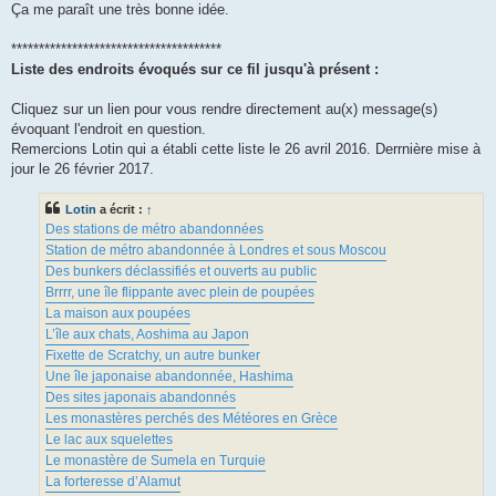
Ça me paraît une très bonne idée.
**************************************
Liste des endroits évoqués sur ce fil jusqu'à présent :
Cliquez sur un lien pour vous rendre directement au(x) message(s)
évoquant l'endroit en question.
Remercions Lotin qui a établi cette liste le 26 avril 2016. Derrnière mise à
jour le 26 février 2017.
Lotin
a écrit :
↑
Des stations de métro abandonnées
Station de métro abandonnée à Londres et sous Moscou
Des bunkers déclassifiés et ouverts au public
Brrrr, une île flippante avec plein de poupées
La maison aux poupées
L’île aux chats, Aoshima au Japon
Fixette de Scratchy, un autre bunker
Une île japonaise abandonnée, Hashima
Des sites japonais abandonnés
Les monastères perchés des Météores en Grèce
Le lac aux squelettes
Le monastère de Sumela en Turquie
La forteresse d’Alamut