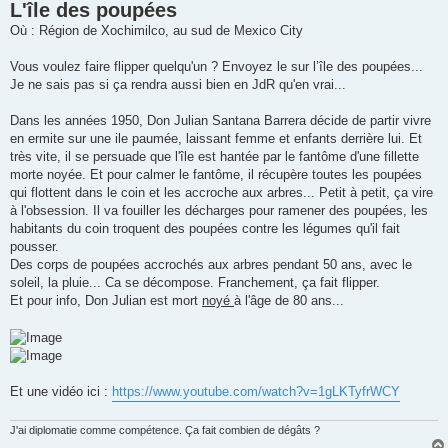
L'île des poupées
s
s
Où : Région de Xochimilco, au sud de Mexico City
a
g
e
Vous voulez faire flipper quelqu'un ? Envoyez le sur l’île des poupées...
Je ne sais pas si ça rendra aussi bien en JdR qu'en vrai...
Dans les années 1950, Don Julian Santana Barrera décide de partir vivre
en ermite sur une ile paumée, laissant femme et enfants derrière lui. Et
très vite, il se persuade que l'île est hantée par le fantôme d'une fillette
morte noyée. Et pour calmer le fantôme, il récupère toutes les poupées
qui flottent dans le coin et les accroche aux arbres... Petit à petit, ça vire
à l'obsession. Il va fouiller les décharges pour ramener des poupées, les
habitants du coin troquent des poupées contre les légumes qu'il fait
pousser.
Des corps de poupées accrochés aux arbres pendant 50 ans, avec le
soleil, la pluie... Ca se décompose. Franchement, ça fait flipper.
Et pour info, Don Julian est mort
noyé
à l'âge de 80 ans...
Et une vidéo ici :
https://www.youtube.com/watch?v=1gLKTyfrWCY
J'ai diplomatie comme compétence. Ça fait combien de dégâts ?