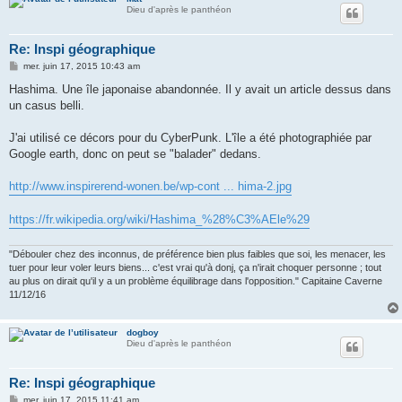
Dieu d'après le panthéon
Re: Inspi géographique
M
mer. juin 17, 2015 10:43 am
e
s
Hashima. Une île japonaise abandonnée. Il y avait un article dessus dans
s
un casus belli.
a
g
e
J'ai utilisé ce décors pour du CyberPunk. L'île a été photographiée par
Google earth, donc on peut se "balader" dedans.
http://www.inspirerend-wonen.be/wp-cont ... hima-2.jpg
https://fr.wikipedia.org/wiki/Hashima_%28%C3%AEle%29
"Débouler chez des inconnus, de préférence bien plus faibles que soi, les menacer, les
tuer pour leur voler leurs biens... c'est vrai qu'à donj, ça n'irait choquer personne ; tout
au plus on dirait qu'il y a un problème équilibrage dans l'opposition." Capitaine Caverne
11/12/16
dogboy
Dieu d'après le panthéon
Re: Inspi géographique
M
mer. juin 17, 2015 11:41 am