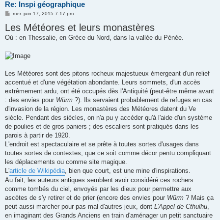
Re: Inspi géographique
M
mer. juin 17, 2015 7:17 pm
e
Les Météores et leurs monastères
s
s
Où : en Thessalie, en Grèce du Nord, dans la vallée du Pénée.
a
g
e
Les Météores sont des pitons rocheux majestueux émergeant d'un relief
accentué et d'une végétation abondante. Leurs sommets, d'un accès
extrêmement ardu, ont été occupés dès l'Antiquité (peut-être même avant
: des envies pour
Würm
?). Ils servaient probablement de refuges en cas
d'invasion de la région. Les monastères des Météores datent du Ve
siècle. Pendant des siècles, on n'a pu y accéder qu'à l'aide d'un système
de poulies et de gros paniers ; des escaliers sont pratiqués dans les
parois à partir de 1920.
L'endroit est spectaculaire et se prête à toutes sortes d'usages dans
toutes sortes de contextes, que ce soit comme décor pentu compliquant
les déplacements ou comme site magique.
L'
article de Wikipédia
, bien que court, est une mine d'inspirations.
Au fait, les auteurs antiques semblent avoir considéré ces rochers
comme tombés du ciel, envoyés par les dieux pour permettre aux
ascètes de s'y retirer et de prier (encore des envies pour
Würm
? Mais ça
peut aussi marcher pour pas mal d'autres jeux, dont
L'Appel de Cthulhu
,
en imaginant des Grands Anciens en train d'aménager un petit sanctuaire