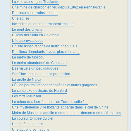
La ville aux singes, Thailande
Une mine de charbon en feu depuis 1962 en Pennsylvanie
Des feux souterrains en Inde
Une église
Incendie souterrain permanent en Inde
Le pont des chiens
L’Hotel del Salto en Colombie
L’île aux nyctalopes
Un site d’inspirations de lieux inhabituels
Des lieux déroutants à vous glacer le sang
Le métro de Moscou
Le métro abandonné de Cincinnati
Des visuels un peu glauques
Sur Cincinnati pendant la prohibition
La grotte de Naica
Où l’on pourrait rencontrer sirènes et autres gorgones
Le complexe nucléaire de Hanford
Les forts Maunsell
Le retour des feux éternels, en Turquie cette fois
Une mystérieuse ville flottante apparue dans le ciel de Chine
Métro de Moscou maquillé comme une p… décoré comme Versailles
La couleur tombée du ciel
Une forêt polonaise
Une autre forêt maudite