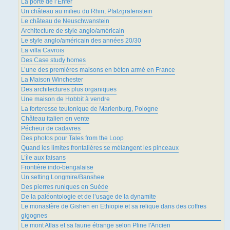
La porte de l’Enfer
Un château au milieu du Rhin, Pfalzgrafenstein
Le château de Neuschwanstein
Architecture de style anglo/américain
Le style anglo/américain des années 20/30
La villa Cavrois
Des Case study homes
L’une des premières maisons en béton armé en France
La Maison Winchester
Des architectures plus organiques
Une maison de Hobbit à vendre
La forteresse teutonique de Marienburg, Pologne
Château italien en vente
Pécheur de cadavres
Des photos pour Tales from the Loop
Quand les limites frontalières se mélangent les pinceaux
L’île aux faisans
Frontière indo-bengalaise
Un setting Longmire/Banshee
Des pierres runiques en Suède
De la paléontologie et de l’usage de la dynamite
Le monastère de Gishen en Ethiopie et sa relique dans des coffres
gigognes
Le mont Atlas et sa faune étrange selon Pline l'Ancien