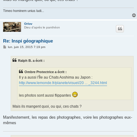
Timeo hominem unius ludi...
Orlov
Dieu d'après le panthéon
Re: Inspi géographique
M
lun. juin 15, 2015 7:19 pm
e
s
s
Ralph B. a écrit :
a
g
e
Ombre Protectrice a écrit :
Il y a aussi l'Île au Chats Aoshima au Japon :
http://www.lemonde.fr/planete/visuel/20 ... _3244.html
les photos sont aussi flippantes
Mais ils mangent quoi, ou qui, ces chats ?
Manifestement, les repas des photographes, voire les photographes eux-
mêmes