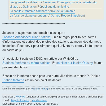
Les guevedoce (filles qui "deviennent" des garçons à la puberté) du
village de Salinas en République dominicaine
La capitale-fantôme flambant neuve de la Birmanie
La "grande plaine européenne" (Armée Rouge, Napoléon)
*****************************************************
Je lance le sujet avec un probable classique :
London's Abandoned Tube Stations
, un site regroupant toutes sortes
d'informations et surtout des photos des stations abandonnées du métro
londonien. Peut servir pour n'importe quel univers où cette ville fait partie
du cadre de jeu.
Un équivalent parisien ? Déjà, un article sur Wikipédia :
Stations fantôme du métro parisien
. Et
ce billet sur le site Quozzy
fournit
pas mal de photos.
Besoin de la même chose pour une autre ville dans le monde ? L'article
Station fantôme
est un bon point de départ.
Dernière modification par
Tybalt (le retour)
le dim. févr. 26, 2017 6:21 pm, modifié 4 fois.
Mes sites :
Kosmos
(un jdra sur la mythologie grecque qui a lu les auteurs antiques pour
vous) ;
blog de lectures
;
site d'écriture
.
Disclameur : j'ai écrit pour "Casus" et "Jdr Mag".