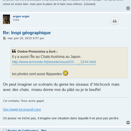
chose en moins bien, mais pour le plaisir de le faire nous-mêmes.
(Léonard)
argan argar
Initié
Re: Inspi géographique
M
mar. juin 16, 2015 8:57 pm
e
s
s
Ombre Protectrice a écrit :
a
g
Il y a aussi l'Île au Chats Aoshima au Japon :
e
http://www.lemonde.fr/planete/visuel/20 ... _3244.html
les photos sont aussi flippantes
On peut imaginer un scénario du genre les oiseaux d' hitchcock mais
avec des chats. mraou donne moi du pâté ou je te bouffe!
J'ai combattu, Nous avons gagné.
http://ajajdr.forumactif.com/
Un joueur ne triche pas, il imagine une situation dans laquelle il ne peut pas perdre.
Mat