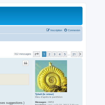
Inscription
Connexion
Page
1
sur
21
1
2
3
4
5
21
Suivant
312 messages
…
Tybalt (le retour)
Dieu d'après le panthéon
Messages :
9953
es suggestions.)
Inscription :
mer. août 22, 2012 7:33 pm