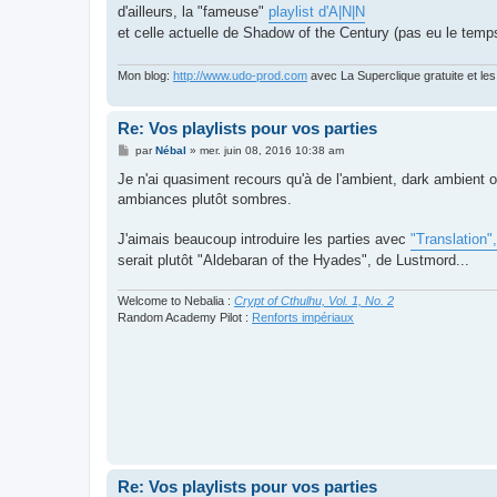
s
d'ailleurs, la "fameuse"
playlist d'A|N|N
s
et celle actuelle de Shadow of the Century (pas eu le temp
a
g
e
Mon blog:
http://www.udo-prod.com
avec La Superclique gratuite et le
Re: Vos playlists pour vos parties
M
par
Nébal
»
mer. juin 08, 2016 10:38 am
e
s
Je n'ai quasiment recours qu'à de l'ambient, dark ambient 
s
ambiances plutôt sombres.
a
g
e
J'aimais beaucoup introduire les parties avec
"Translation"
serait plutôt "Aldebaran of the Hyades", de Lustmord...
Welcome to Nebalia :
Crypt of Cthulhu, Vol. 1, No. 2
Random Academy Pilot :
Renforts impériaux
Re: Vos playlists pour vos parties