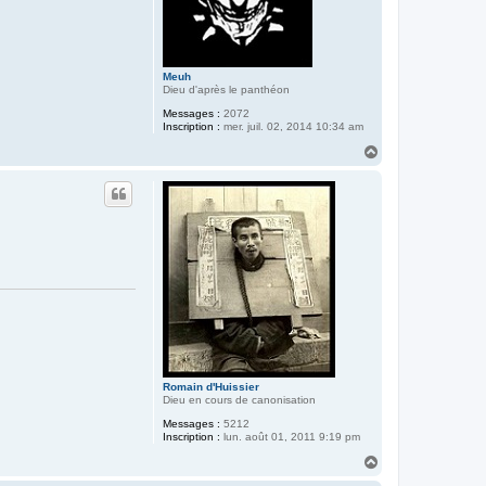
Meuh
Dieu d'après le panthéon
Messages :
2072
Inscription :
mer. juil. 02, 2014 10:34 am
H
a
u
t
Romain d'Huissier
Dieu en cours de canonisation
Messages :
5212
Inscription :
lun. août 01, 2011 9:19 pm
H
a