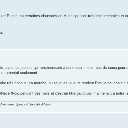
r Punch, ou certaines chansons de Muse qui sont très instrumentales et où
s).
ble, avec les joueurs qui renchérissent à qui mieux mieux, pas de souci pour u
instrumental seulement.
voire très connus, ça marche, puisque les joueurs tendent l'oreille pour saisir l
/Never/Now pendant des mois et c'est un titre
pavlovien
maintenant à notre t
s Aventures
Spears & Sandals
d'Agôn !