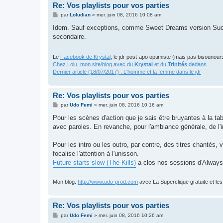
Re: Vos playlists pour vos parties
M
par
Loludian
»
mer. juin 08, 2016 10:08 am
e
s
Idem. Sauf exceptions, comme Sweet Dreams version Sucke
s
secondaire.
a
g
e
Le
Facebook de Krystal
, le jdr post-apo optimiste (mais pas bisounour
Chez Lolu, mon site/blog avec du
Krystal
et du
Trinités
dedans.
Dernier article (18/07/2017) : L'homme et la femme dans le jdr
Re: Vos playlists pour vos parties
M
par
Udo Femi
»
mer. juin 08, 2016 10:16 am
e
s
Pour les scènes d'action que je sais être bruyantes à la ta
s
avec paroles. En revanche, pour l'ambiance générale, de l'
a
g
e
Pour les intro ou les outro, par contre, des titres chantés, 
focalise l'attention à l'unisson.
Future starts slow (The Kills)
a clos nos sessions d'Always
Mon blog:
http://www.udo-prod.com
avec La Superclique gratuite et le
Re: Vos playlists pour vos parties
M
par
Udo Femi
»
mer. juin 08, 2016 10:26 am
e