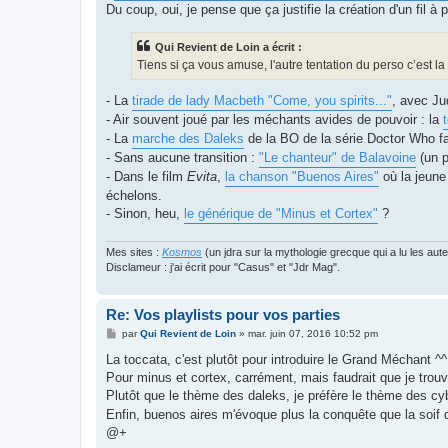
Du coup, oui, je pense que ça justifie la création d'un fil à p
Qui Revient de Loin a écrit :
Tiens si ça vous amuse, l'autre tentation du perso c’est 
- La
tirade de lady Macbeth "Come, you spirits..."
, avec Ju
- Air souvent joué par les méchants avides de pouvoir : la
- La
marche des Daleks
de la BO de la série Doctor Who fai
- Sans aucune transition :
"Le chanteur" de Balavoine
(un p
- Dans le film
Evita
,
la chanson "Buenos Aires"
où la jeune 
échelons.
- Sinon, heu,
le générique de "Minus et Cortex"
?
Mes sites :
Kosmos
(un jdra sur la mythologie grecque qui a lu les aut
Disclameur : j'ai écrit pour "Casus" et "Jdr Mag".
Re: Vos playlists pour vos parties
M
par
Qui Revient de Loin
»
mar. juin 07, 2016 10:52 pm
e
s
La toccata, c'est plutôt pour introduire le Grand Méchant ^^
s
Pour minus et cortex, carrément, mais faudrait que je trou
a
g
Plutôt que le thème des daleks, je préfère le thème des c
e
Enfin, buenos aires m'évoque plus la conquête que la soif d
@+