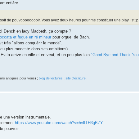
art entière.
la soif de pouvooooooooir. Vous avez deux heures pour me constituer une play list ;p
di Dench en lady Macbeth, ça compte ?
toccata et fugue en ré mineur
pour orgue, de Bach.
t très "allons conquérir le monde".
eu plus modeste dans ses ambitions).
Evita arrive en ville et en veut, et un peu plus loin
"Good Bye and Thank You
eurs antiques pour vous) ;
blog de lectures
;
site d'écriture
.
ve une version instrumentale.
ybermen:
https://www.youtube.com/watch?v=hvlITH3gBZY
e pourvoir.