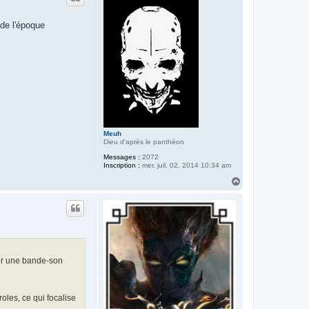
t
e
r
 de l'époque
N
é
b
a
l
Meuh
Dieu d'après le panthéon
Messages :
2072
Inscription :
mer. juil. 02, 2014 10:34 am
H
a
u
t
ser une bande-son
roles, ce qui focalise