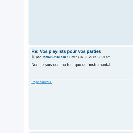
Re: Vos playlists pour vos parties
M
par
Romain d'Huissier
»
mer. juin 08, 2016 10:06 am
e
s
Non, je suis comme toi : que de l'instrumental.
s
a
g
e
Page d'auteur.