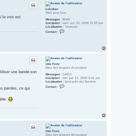
u
t
Loludian
Dieu pour tous
 la voix est
Messages :
8049
Inscription :
sam. oct. 21, 2006 11:05 pm
Localisation :
Toulouse
C
Contact :
o
n
t
a
H
c
t
a
e
u
r
t
L
Udo Femi
o
Dieu des langues de poulpes
l
tiliser une bande-son
u
Messages :
24822
d
Inscription :
mer. juil. 12, 2006 4:41 pm
i
Localisation :
(tout près de) Genève
a
C
Contact :
es paroles, ce qui
n
o
n
t
able.
a
c
t
e
r
H
U
a
d
u
o
t
F
Udo Femi
e
Dieu des langues de poulpes
m