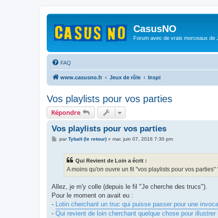
CasusNO
Forum avec de vrais morceaux de
FAQ
www.casusno.fr
Jeux de rôle
Inspi
Vos playlists pour vos parties
Répondre
Vos playlists pour vos parties
M
par
Tybalt (le retour)
»
mar. juin 07, 2016 7:30 pm
e
s
s
Qui Revient de Loin a écrit :
a
g
A moins qu'on ouvre un fil "vos playlists pour vos parties" 
e
Allez, je m'y colle (depuis le fil "Je cherche des trucs").
Pour le moment on avait eu :
-
Lotin cherchant un truc qui puisse passer pour une invoc
-
Qui revient de loin cherchant quelque chose pour illustrer