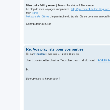
Dieu qui a failli y rester
| Teams Panthéon & Bienvenue
Le blog de mes voyages imaginaires:
http://qui.revient.de.loin.blog.free.
Mon
Itchio
Mémoire de rôlistes
: le patrimoine du jeu de rôle se construit aujourd'h
Contributeur au Grog
Re: Vos playlists pour vos parties
M
par
Fingolfin
»
mar. juin 07, 2016 11:23 pm
e
s
J'ai trouvé cette chaîne Youtube pas mal du tout :
ASMR R
s
a
g
F.
e
Do you want to live forever ?