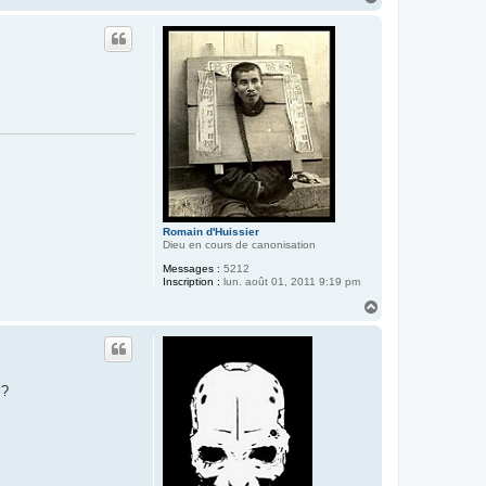
a
u
t
Romain d'Huissier
Dieu en cours de canonisation
Messages :
5212
Inscription :
lun. août 01, 2011 9:19 pm
H
a
u
t
 ?