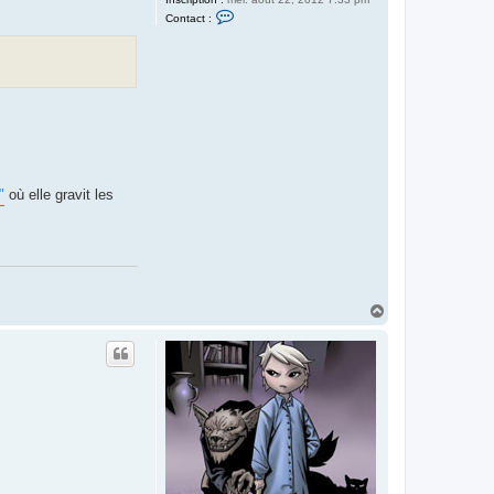
C
Contact :
o
n
t
a
c
t
e
r
T
y
b
a
l
"
où elle gravit les
t
(
l
e
r
e
t
o
u
H
r
a
)
u
t