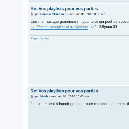
Re: Vos playlists pour vos parties
M
par
Romain d'Huissier
»
mer. juin 08, 2016 8:08 am
e
s
Comme musique grandiose / flippante et qui peut se subst
s
les Moines aveugles et le Cyclope
- tiré d'
Ulysse 31
.
a
g
e
Page d'auteur.
Re: Vos playlists pour vos parties
M
par
Meuh
»
mer. juin 08, 2016 10:03 am
e
s
Je suis le seul à bannir presque toute musique contenant d
s
a
g
e