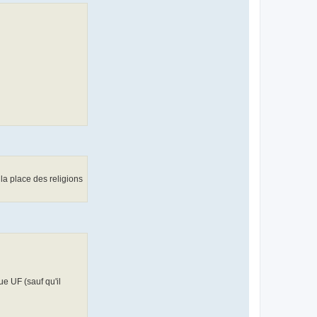
la place des religions
ue UF (sauf qu'il