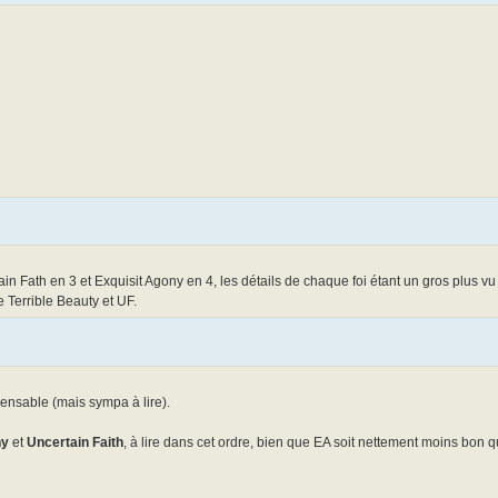
n Fath en 3 et Exquisit Agony en 4, les détails de chaque foi étant un gros plus vu 
 Terrible Beauty et UF.
ensable (mais sympa à lire).
ny
et
Uncertain Faith
, à lire dans cet ordre, bien que EA soit nettement moins bon q