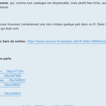
uments
, qui, comme tout catalogue est dispensable, mais plutôt bien fichu, av
foison.
vous trouverez certainement une mini critique quelque part dans ce fil. Dans 
ui était sorti.
 2ans de sorties :
https://www.casusno.fr/viewtopic.php?f=24&t=28965&st
en parle.
to ... 5#p1477254
 ... 0#p1467968
wto ... 2#p1509832
 ... 5#p1438067
 ... 5#p1469921