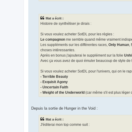
Mat a écrit :
Histoire de synthétiser je dirais :
Si vous voulez acheter SotDL pour les règles :
Le compagnon
me semble quand même vraiment indisp
Les suppléments sur les différentes races,
Only Human
,
choses intéressantes.
Après en bonus j'ajouterai le supplément sur la folie
Unhi
Avec ça vous avez de quoi émuler beaucoup de style de 
Si vous voulez acheter SotDL pour l'univers, qui on le rapp
- Terrible Beauty
- Exquisit Agony
- Uncertain Faith
- Weight of the Underworld
(car même s'il est plus léger 
Depuis la sortie de Hunger in the Void :
Mat a écrit :
J'éditerai mon top comme suit :