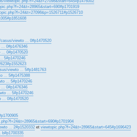
sus/viewtopic.php?f=24&t=27098&start=645#p1476002
topic.php?f=24&t=28965&start=690#p1701919
ewtopic.php?f=24&t=27098&p=1526711#p1526710
=1005#p1851608
t/casus/viewto ... 0#p1470520
o ... 0#p1476346
o ... 0#p1470520
... 5#p1470246
2623#p1552623
asus/viewto ... 5#p1481763
to ... 5#p1475388
wto ... 5#p1470246
o ... 0#p1476346
ewto ... 5#p1470246
o ... 0#p1470520
#p1700905
pic.php?f=24&t=28965&start=690#p1701904
iewto ... 2#p1520332
et
viewtopic.php?f=24&t=28965&start=645#p1696423
. b#p1700335