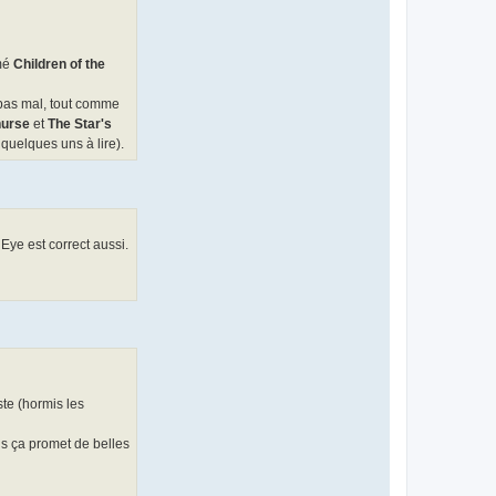
imé
Children of the
pas mal, tout comme
nurse
et
The Star's
 quelques uns à lire).
 Eye est correct aussi.
ste (hormis les
is ça promet de belles