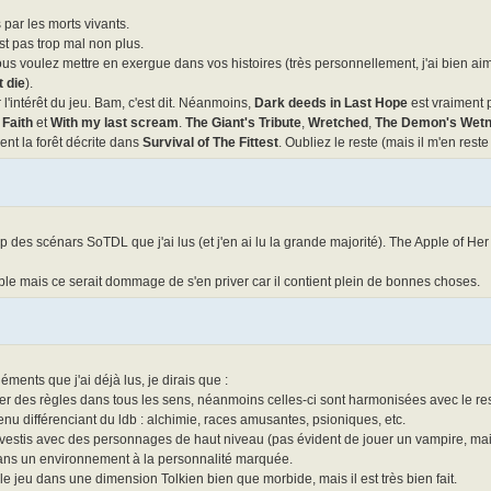
 par les morts vivants.
st pas trop mal non plus.
s voulez mettre en exergue dans vos histoires (très personnellement, j'ai bien a
 die
).
l'intérêt du jeu. Bam, c'est dit. Néanmoins,
Dark deeds in Last Hope
est vraiment 
 Faith
et
With my last scream
.
The Giant's Tribute
,
Wretched
,
The Demon's Wet
ent la forêt décrite dans
Survival of The Fittest
. Oubliez le reste (mais il m'en reste
 des scénars SoTDL que j'ai lus (et j'en ai lu la grande majorité). The Apple of Her
 mais ce serait dommage de s'en priver car il contient plein de bonnes choses.
ents que j'ai déjà lus, je dirais que :
uter des règles dans tous les sens, néanmoins celles-ci sont harmonisées avec le re
enu différenciant du ldb : alchimie, races amusantes, psioniques, etc.
investis avec des personnages de haut niveau (pas évident de jouer un vampire, ma
e dans un environnement à la personnalité marquée.
e jeu dans une dimension Tolkien bien que morbide, mais il est très bien fait.