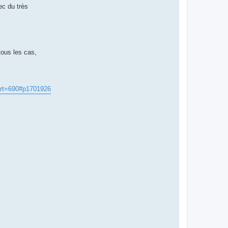
ec du très
tous les cas,
art=690#p1701926