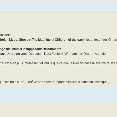
ensable.
Stolen Lives
,
Ghost In The Machine
et
Children of the earth
(pour jouer des Gnome
nge the Mind
et
Insupposable Instruments
fantasy et d'univers résolument Dark Fantasy (Warhammer, Dragon Age etc)
el est bien plus intéressant et fouillé que ce que le livre de base laisse croire, les
que les trois autre, il relève des choses importantes sur la situation cosmique.)