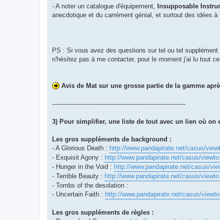
- A noter un catalogue d'équipement,
Insupposable Instr
anecdotique et du carrément génial, et surtout des idées à 
PS : Si vous avez des questions sur tel ou tel supplément 
n'hésitez pas à me contacter, pour le moment j'ai lu tout ce q
Avis de Mat sur une grosse partie de la gamme après
--------------------------------------------------------------------
3) Pour simplifier, une liste de tout avec un lien où on 
Les gros suppléments de background :
- A Glorious Death :
http://www.pandapirate.net/casus/view
- Exquisit Agony :
http://www.pandapirate.net/casus/viewto
- Hunger in the Void :
http://www.pandapirate.net/casus/vie
- Terrible Beauty :
http://www.pandapirate.net/casus/viewto
- Tombs of the desolation :
- Uncertain Faith :
http://www.pandapirate.net/casus/viewto
Les gros suppléments de règles :