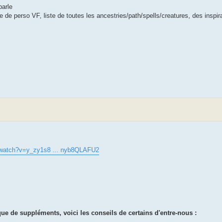
parle
 de perso VF, liste de toutes les ancestries/path/spells/creatures, des inspirat
/watch?v=y_zy1s8 ... nyb8QLAFU2
ue de suppléments, voici les conseils de certains d'entre-nous :