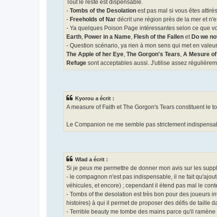
Tout le reste est dispensable.
-
Tombs of the Desolation
est pas mal si vous êtes attirés
-
Freeholds of Nar
décrit une région près de la mer et n'e
- Ya quelques Poison Page intéressantes selon ce que vou
Earth
,
Power in a Name
,
Flesh of the Fallen
et
Do we not
- Question scénario, ya rien à mon sens qui met en valeur 
The Apple of her Eye
,
The Gorgon's Tears
,
A Mesure of
Refuge
sont acceptables aussi. J'utilise assez régulièrem
Kyorou a écrit :
A measure of Faith et The Gorgon's Tears constituent le top
Le Companion ne me semble pas strictement indispensable
Wlad a écrit :
Si je peux me permettre de donner mon avis sur les supplém
- le compagnon n'est pas indispensable, il ne fait qu'ajo
véhicules, et encore) ; cependant il étend pas mal le cont
- Tombs of the desolation est très bon pour des joueurs 
histoires) à qui il permet de proposer des défis de taill
- Terrible beauty me tombe des mains parce qu'il ramène l