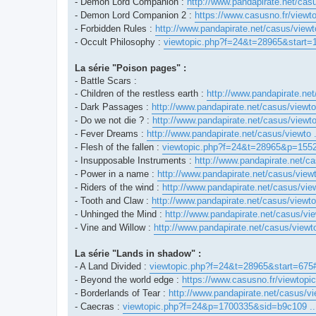
- Demon Lord Companion :
http://www.pandapirate.net/ca
- Demon Lord Companion 2 :
https://www.casusno.fr/view
- Forbidden Rules :
http://www.pandapirate.net/casus/vi
- Occult Philosophy :
viewtopic.php?f=24&t=28965&start
La série "Poison pages" :
- Battle Scars :
- Children of the restless earth :
http://www.pandapirate.ne
- Dark Passages :
http://www.pandapirate.net/casus/viewt
- Do we not die ? :
http://www.pandapirate.net/casus/viewt
- Fever Dreams :
http://www.pandapirate.net/casus/viewto 
- Flesh of the fallen :
viewtopic.php?f=24&t=28965&p=155
- Insupposable Instruments :
http://www.pandapirate.net/c
- Power in a name :
http://www.pandapirate.net/casus/view
- Riders of the wind :
http://www.pandapirate.net/casus/vie
- Tooth and Claw :
http://www.pandapirate.net/casus/viewt
- Unhinged the Mind :
http://www.pandapirate.net/casus/vi
- Vine and Willow :
http://www.pandapirate.net/casus/viewt
La série "Lands in shadow" :
- A Land Divided :
viewtopic.php?f=24&t=28965&start=675
- Beyond the world edge :
https://www.casusno.fr/viewto
- Borderlands of Tear :
http://www.pandapirate.net/casus/v
- Caecras :
viewtopic.php?f=24&p=1700335&sid=b9c109 ..