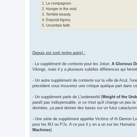
1. Le compagnon.
2. Hunger in the void.
3. Terrible beauty.
4. Exquisit Agony.
5. Uncertain faith
Depuis est sorti (entre autre) :
- Le supplément de contexte pour les Jotun,
A Glorious D
Vikings, mais il y a plusieurs subtiles différences qui feron
- Un autre supplément de contexte sur la ville de Azul, l'u
précédent vous trouverez une critique quelque part dans c
- Un supplément parle de L'underworld (
Weight of the Und
paraît pas indispensable, si ce n'est qu'il change un peu la
données, ça peut donner des bases sur un futur cataclysm
- Une série de supplément appelée Victims of th Demon Lord 
pour les MJ ou PJs. A ce jour il y en a un sur les Humains 
Machines
).