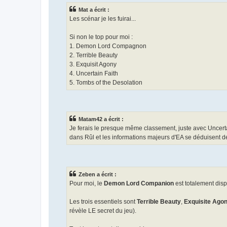
Mat a écrit :
Les scénar je les fuirai...
Si non le top pour moi :
1. Demon Lord Compagnon
2. Terrible Beauty
3. Exquisit Agony
4. Uncertain Faith
5. Tombs of the Desolation
Matam42 a écrit :
Je ferais le presque même classement, juste avec Uncertai
dans Rûl et les informations majeurs d'EA se déduisent de
Zeben a écrit :
Pour moi, le
Demon Lord Companion
est totalement disp
Les trois essentiels sont
Terrible Beauty
,
Exquisite Ago
révèle LE secret du jeu).