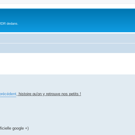
 JDR dedans.
 précédent
, histoire qu'on y retrouve nos petits !
icielle google +)