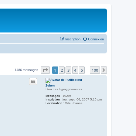
Inscription
Connexion
Page
1
sur
100
1
2
3
4
5
100
Suivant
1486 messages
…
Zeben
Dieu des hypoglycémistes
Messages :
10296
Inscription :
jeu. sept. 06, 2007 5:10 pm
Localisation :
Villeurbanne