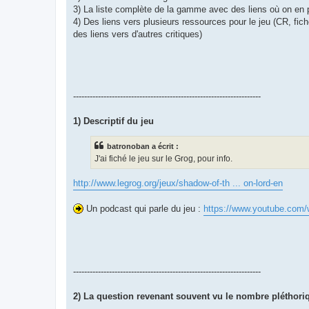
3) La liste complète de la gamme avec des liens où on en 
4) Des liens vers plusieurs ressources pour le jeu (CR, fiche
des liens vers d'autres critiques)
--------------------------------------------------------------------
1) Descriptif du jeu
batronoban a écrit :
J'ai fiché le jeu sur le Grog, pour info.
http://www.legrog.org/jeux/shadow-of-th ... on-lord-en
Un podcast qui parle du jeu :
https://www.youtube.com
--------------------------------------------------------------------
2) La question revenant souvent vu le nombre pléthoriq