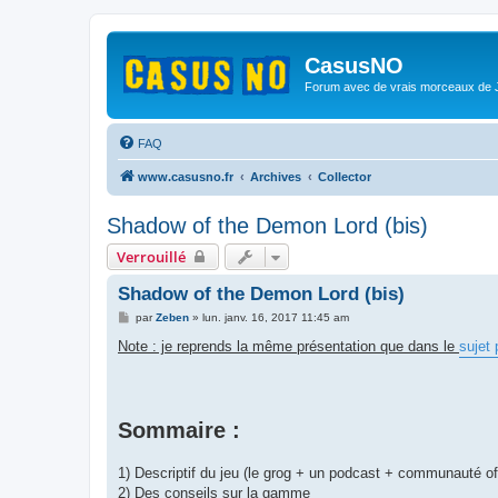
CasusNO
Forum avec de vrais morceaux de
FAQ
www.casusno.fr
Archives
Collector
Shadow of the Demon Lord (bis)
Verrouillé
Shadow of the Demon Lord (bis)
M
par
Zeben
»
lun. janv. 16, 2017 11:45 am
e
s
Note : je reprends la même présentation que dans le
sujet
s
a
g
e
Sommaire :
1) Descriptif du jeu (le grog + un podcast + communauté off
2) Des conseils sur la gamme