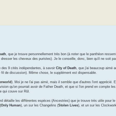
eath
, que je trouve personnellement très bon (à noter que le panthéon ressem
t dresser les cheveux des puristes). Je le conseille, donc, bien qu'il ne soit p
ne des 9 cités indépendantes, à savoir
City of Death
, que j'ai beaucoup aimé 
e fil de discussion). Même chose, le supplément est dispensable.
erworld
). Moi je ne l'ai pas aimé, mais il semble que d'autres l'ont apprécié. 
 vision qu'on pourrait avoir de Father Death, et que si l'on prend en compte les
e qui couve sur Rûl.
détaille les différentes espèces (Ancestries) que je trouve très utile pour le
(
Only Human
), un sur les Changelins (
Stolen Lives
), et un sur les Clockwor