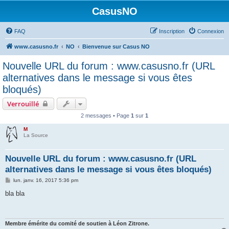
CasusNO
FAQ
Inscription
Connexion
www.casusno.fr
NO
Bienvenue sur Casus NO
Nouvelle URL du forum : www.casusno.fr (URL
alternatives dans le message si vous êtes
bloqués)
Verrouillé
2 messages • Page
1
sur
1
M
La Source
Nouvelle URL du forum : www.casusno.fr (URL
alternatives dans le message si vous êtes bloqués)
M
lun. janv. 16, 2017 5:36 pm
e
s
bla bla
s
a
g
e
Membre émérite du comité de soutien à Léon Zitrone.