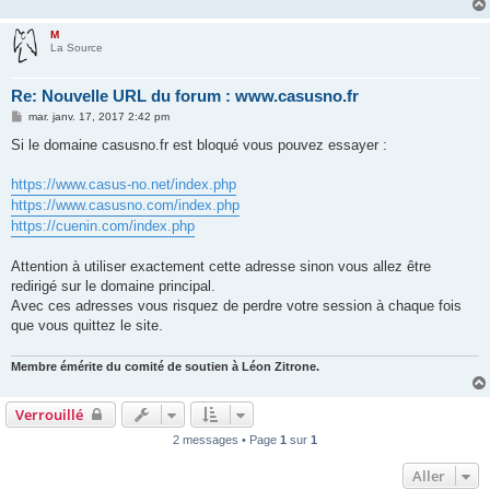
M
La Source
Re: Nouvelle URL du forum : www.casusno.fr
M
mar. janv. 17, 2017 2:42 pm
e
s
Si le domaine casusno.fr est bloqué vous pouvez essayer :
s
a
g
https://www.casus-no.net/index.php
e
https://www.casusno.com/index.php
https://cuenin.com/index.php
Attention à utiliser exactement cette adresse sinon vous allez être
redirigé sur le domaine principal.
Avec ces adresses vous risquez de perdre votre session à chaque fois
que vous quittez le site.
Membre émérite du comité de soutien à Léon Zitrone.
Verrouillé
2 messages • Page
1
sur
1
Aller