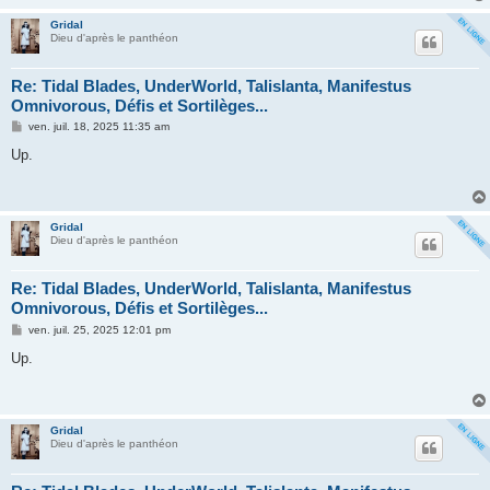
e
Gridal
Dieu d'après le panthéon
Re: Tidal Blades, UnderWorld, Talislanta, Manifestus
Omnivorous, Défis et Sortilèges...
M
ven. juil. 18, 2025 11:35 am
e
s
Up.
s
a
g
e
Gridal
Dieu d'après le panthéon
Re: Tidal Blades, UnderWorld, Talislanta, Manifestus
Omnivorous, Défis et Sortilèges...
M
ven. juil. 25, 2025 12:01 pm
e
s
Up.
s
a
g
e
Gridal
Dieu d'après le panthéon