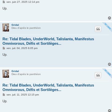
M
ven. juin 27, 2025 12:14 pm
e
s
Up.
s
a
g
e
Gridal
Dieu d'après le panthéon
Re: Tidal Blades, UnderWorld, Talislanta, Manifestus
Omnivorous, Défis et Sortilèges...
M
ven. juil. 04, 2025 6:05 pm
e
s
Up.
s
a
g
e
Gridal
Dieu d'après le panthéon
Re: Tidal Blades, UnderWorld, Talislanta, Manifestus
Omnivorous, Défis et Sortilèges...
M
ven. juil. 11, 2025 12:15 pm
e
s
Up.
s
a
g