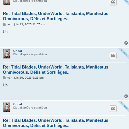
Dieu d'après le panthéon
Re: Tidal Blades, UnderWorld, Talislanta, Manifestus
Omnivorous, Défis et Sortilèges...
M
ven. juin 13, 2025 11:57 am
e
s
Up.
s
a
g
e
Gridal
Dieu d'après le panthéon
Re: Tidal Blades, UnderWorld, Talislanta, Manifestus
Omnivorous, Défis et Sortilèges...
M
ven. juin 20, 2025 6:21 pm
e
s
Up.
s
a
g
e
Gridal
Dieu d'après le panthéon
Re: Tidal Blades, UnderWorld, Talislanta, Manifestus
Omnivorous, Défis et Sortilèges...