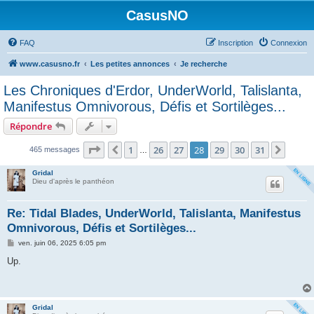
CasusNO
FAQ
Inscription
Connexion
www.casusno.fr
Les petites annonces
Je recherche
Les Chroniques d'Erdor, UnderWorld, Talislanta,
Manifestus Omnivorous, Défis et Sortilèges...
Répondre
Page
28
sur
31
1
26
27
28
29
30
31
Précédent
Suiva
465 messages
…
Gridal
Dieu d'après le panthéon
Re: Tidal Blades, UnderWorld, Talislanta, Manifestus
Omnivorous, Défis et Sortilèges...
M
ven. juin 06, 2025 6:05 pm
e
s
Up.
s
a
g
e
Gridal