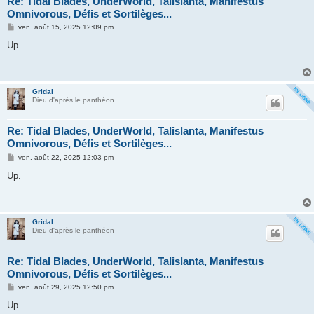
Re: Tidal Blades, UnderWorld, Talislanta, Manifestus
Omnivorous, Défis et Sortilèges...
M
ven. août 15, 2025 12:09 pm
e
s
Up.
s
a
g
e
Gridal
Dieu d'après le panthéon
Re: Tidal Blades, UnderWorld, Talislanta, Manifestus
Omnivorous, Défis et Sortilèges...
M
ven. août 22, 2025 12:03 pm
e
s
Up.
s
a
g
e
Gridal
Dieu d'après le panthéon
Re: Tidal Blades, UnderWorld, Talislanta, Manifestus
Omnivorous, Défis et Sortilèges...
M
ven. août 29, 2025 12:50 pm
e
s
Up.
s