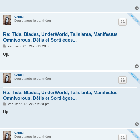
a
g
e
Gridal
Dieu d'après le panthéon
Re: Tidal Blades, UnderWorld, Talislanta, Manifestus
Omnivorous, Défis et Sortilèges...
M
ven. sept. 05, 2025 12:20 pm
e
s
Up.
s
a
g
e
Gridal
Dieu d'après le panthéon
Re: Tidal Blades, UnderWorld, Talislanta, Manifestus
Omnivorous, Défis et Sortilèges...
M
ven. sept. 12, 2025 6:20 pm
e
s
Up.
s
a
g
e
Gridal
Dieu d'après le panthéon