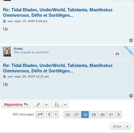
Re: Tidal Blades, UnderWorld, Talislanta, Manifestus
Omnivorous, Défis et Sortilèges...
M
ven. sept. 19, 2025 6:06 pm
e
s
Up.
s
a
g
e
Gridal
Dieu d'après le panthéon
Re: Tidal Blades, UnderWorld, Talislanta, Manifestus
Omnivorous, Défis et Sortilèges...
M
ven. sept. 26, 2025 12:11 pm
e
s
Up.
s
a
g
e
Répondre
Page
28
sur
31
1
26
27
28
29
30
31
Précédent
Suiva
465 messages
…
Aller