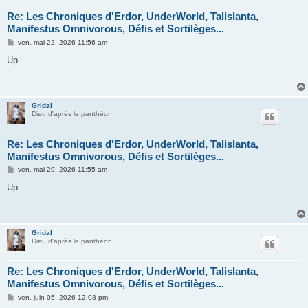
Re: Les Chroniques d'Erdor, UnderWorld, Talislanta,
Manifestus Omnivorous, Défis et Sortilèges...
M
ven. mai 22, 2026 11:56 am
e
s
Up.
s
a
g
e
Gridal
Dieu d'après le panthéon
Re: Les Chroniques d'Erdor, UnderWorld, Talislanta,
Manifestus Omnivorous, Défis et Sortilèges...
M
ven. mai 29, 2026 11:55 am
e
s
Up.
s
a
g
e
Gridal
Dieu d'après le panthéon
Re: Les Chroniques d'Erdor, UnderWorld, Talislanta,
Manifestus Omnivorous, Défis et Sortilèges...
M
ven. juin 05, 2026 12:08 pm
e