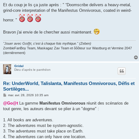
Et du coup je lis ça juste après : " “Doomscribe delivers a heavy-metal,
grind-core interpretation of the Manifestus Omnivorous, coated in weird-
horror. "
Bravon j'ai envie de le chercher aussi maintenant.
"Jouer avec Go@t, c'est à chaque fois mythique." (Zeben)
ZombieFanBoy Team, Maskagaz Zav Team et ôôôteur sur Wastburg et Vermine 2047
(dernièrement)
Gridal
Dieu d'après le panthéon
Re: UnderWorld, Talislanta, Manifestus Omnivorous, Défis et
Sortilèges...
M
mar. avr. 28, 2026 10:35 am
e
s
@Go@t
La gamme
Manifestus Omnivorous
réunit des scénarios de
s
tout genre, les auteurs devant se plier à un "dogme" :
a
g
e
1. All books are adventures.
2. The adventures must be system-agnostic.
3. The adventures must take place on Earth.
4. The adventures can only have one location.