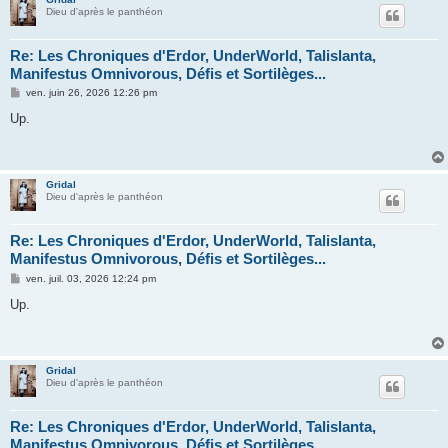
Dieu d'après le panthéon
Re: Les Chroniques d'Erdor, UnderWorld, Talislanta,
Manifestus Omnivorous, Défis et Sortilèges...
M
ven. juin 26, 2026 12:26 pm
e
s
Up.
s
a
g
e
Gridal
Dieu d'après le panthéon
Re: Les Chroniques d'Erdor, UnderWorld, Talislanta,
Manifestus Omnivorous, Défis et Sortilèges...
M
ven. juil. 03, 2026 12:24 pm
e
s
Up.
s
a
g
e
Gridal
Dieu d'après le panthéon
Re: Les Chroniques d'Erdor, UnderWorld, Talislanta,
Manifestus Omnivorous, Défis et Sortilèges...