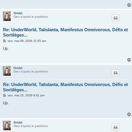
g
e
Gridal
Dieu d'après le panthéon
Re: UnderWorld, Talislanta, Manifestus Omnivorous, Défis et
Sortilèges...
M
ven. mai 08, 2026 11:55 am
e
s
Up.
s
a
g
e
Gridal
Dieu d'après le panthéon
Re: UnderWorld, Talislanta, Manifestus Omnivorous, Défis et
Sortilèges...
M
ven. mai 15, 2026 6:41 pm
e
s
Up.
s
a
g
e
Gridal
Dieu d'après le panthéon