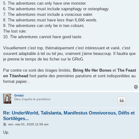
5. The adventures can only have one monster.
6. The adventures must include saprophagy or osteophagy.
7. The adventures must include a voracious eater.
8. The adventures must have less than 6,666 words.
9. The adventures can only be in two colours.
The lost rule:
10. The adventures cannot have good taste.
Visuellement c'est top, thématiquement c'est intéressant et varié, c'est
souvent adaptable à tel ou tel jeu, vraiment j'aime beaucoup. Il faudra que
je prenne le temps de les ficher sur le GRoG.
Par contre ce sont des tirages limités,
Bring Me Her Bones
et
The Feast
on Titanhead
font partie des premières parutions et sont indisponibles au
format papier...
Gridal
Dieu d'après le panthéon
Re: UnderWorld, Talislanta, Manifestus Omnivorous, Défis et
Sortilèges...
M
ven. mai 01, 2026 11:59 am
e
s
Up.
s
a