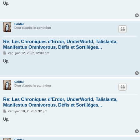
s
Up.
s
a
g
e
Gridal
Dieu d'après le panthéon
Re: Les Chroniques d'Erdor, UnderWorld, Talislanta,
Manifestus Omnivorous, Défis et Sortilèges...
M
ven. juin 12, 2026 12:00 pm
e
s
Up.
s
a
g
e
Gridal
Dieu d'après le panthéon
Re: Les Chroniques d'Erdor, UnderWorld, Talislanta,
Manifestus Omnivorous, Défis et Sortilèges...
M
ven. juin 19, 2026 5:32 pm
e
s
Up.
s
a
g
e
Gridal