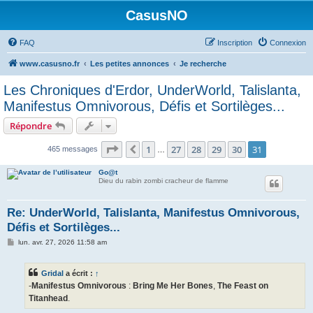
CasusNO
FAQ
Inscription
Connexion
www.casusno.fr
Les petites annonces
Je recherche
Les Chroniques d'Erdor, UnderWorld, Talislanta,
Manifestus Omnivorous, Défis et Sortilèges...
Répondre
Page
31
sur
31
1
27
28
29
30
31
Précédent
465 messages
…
Go@t
Dieu du rabin zombi cracheur de flamme
Re: UnderWorld, Talislanta, Manifestus Omnivorous,
Défis et Sortilèges...
M
lun. avr. 27, 2026 11:58 am
e
s
s
Gridal
a écrit :
↑
a
g
-
Manifestus Omnivorous
:
Bring Me Her Bones
,
The Feast on
e
Titanhead
.