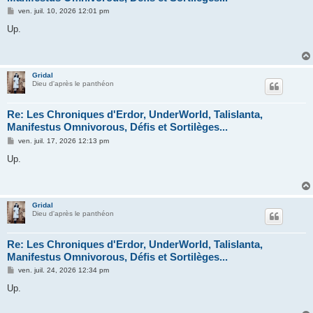
M
ven. juil. 10, 2026 12:01 pm
e
s
Up.
s
a
g
e
Gridal
Dieu d'après le panthéon
Re: Les Chroniques d'Erdor, UnderWorld, Talislanta,
Manifestus Omnivorous, Défis et Sortilèges...
M
ven. juil. 17, 2026 12:13 pm
e
s
Up.
s
a
g
e
Gridal
Dieu d'après le panthéon
Re: Les Chroniques d'Erdor, UnderWorld, Talislanta,
Manifestus Omnivorous, Défis et Sortilèges...
M
ven. juil. 24, 2026 12:34 pm
e
s
Up.
s
a
g