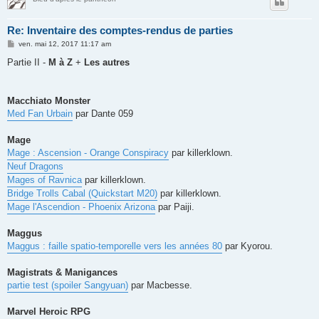
Re: Inventaire des comptes-rendus de parties
M
ven. mai 12, 2017 11:17 am
e
s
Partie II -
M à Z
+
Les autres
s
a
g
e
Macchiato Monster
Med Fan Urbain
par Dante 059
Mage
Mage : Ascension - Orange Conspiracy
par killerklown.
Neuf Dragons
Mages of Ravnica
par killerklown.
Bridge Trolls Cabal (Quickstart M20)
par killerklown.
Mage l'Ascendion - Phoenix Arizona
par Paiji.
Maggus
Maggus : faille spatio-temporelle vers les années 80
par Kyorou.
Magistrats & Manigances
partie test (spoiler Sangyuan)
par Macbesse.
Marvel Heroic RPG