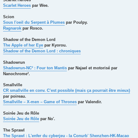
Scarlet Heroes
par Wee.
Scion
Sous l'oeil du Serpent à Plumes
par Poulpy.
Ragnarok
par Rosco.
Shadow of the Demon Lord
The Apple of her Eye
par Kyorou.
Shadow of the Demon Lord : chroniques
Shadowrun
Shadowrun-NC² : Four ton Mantis
par Najael et motorisé par
Nanochrome².
Smallville
CR smallville en conv. C’est possible (mais ça pourrait être mieux)
par poireau.
Smallville – X-men – Game of Thrones
par Valendir.
Soirée Jeu de Rôle
Soirée Jeu de Rôle
par No'.
The Sprawl
The Sprawl : L'enfer du cyberjeu - la Conurb' Shenzhen-HK-Macao