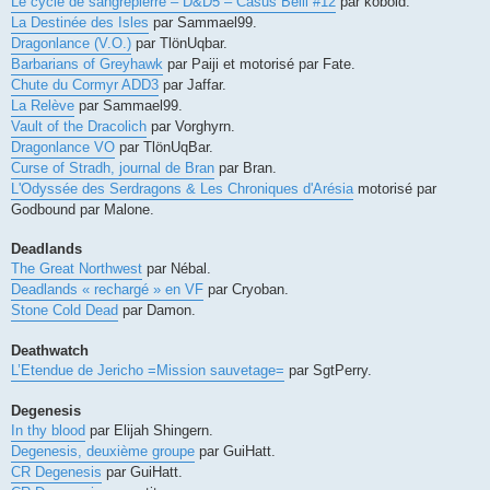
Le cycle de sangrepierre – D&D5 – Casus Belli #12
par kobold.
La Destinée des Isles
par Sammael99.
Dragonlance (V.O.)
par TlönUqbar.
Barbarians of Greyhawk
par Paiji et motorisé par Fate.
Chute du Cormyr ADD3
par Jaffar.
La Relève
par Sammael99.
Vault of the Dracolich
par Vorghyrn.
Dragonlance VO
par TlönUqBar.
Curse of Stradh, journal de Bran
par Bran.
L'Odyssée des Serdragons & Les Chroniques d'Arésia
motorisé par
Godbound par Malone.
Deadlands
The Great Northwest
par Nébal.
Deadlands « rechargé » en VF
par Cryoban.
Stone Cold Dead
par Damon.
Deathwatch
L’Etendue de Jericho =Mission sauvetage=
par SgtPerry.
Degenesis
In thy blood
par Elijah Shingern.
Degenesis, deuxième groupe
par GuiHatt.
CR Degenesis
par GuiHatt.