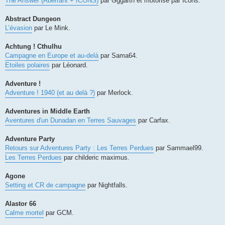
The Answer (Aberrant + ICONS)
par Gggarth et motorisé par Icons.
Abstract Dungeon
L’évasion
par Le Mink.
Achtung ! Cthulhu
Campagne en Europe et au-delà
par Sama64.
Etoiles polaires
par Léonard.
Adventure !
Adventure ! 1940 (et au delà ?)
par Merlock.
Adventures in Middle Earth
Aventures d'un Dunadan en Terres Sauvages
par Carfax.
Adventure Party
Retours sur Adventures Party : Les Terres Perdues
par Sammael99.
Les Terres Perdues
par childeric maximus.
Agone
Setting et CR de campagne
par Nightfalls.
Alastor 66
Calme mortel
par GCM.