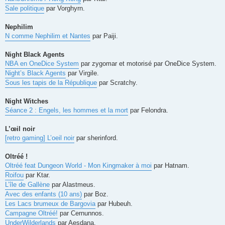
Sale politique
par Vorghyrn.
Nephilim
N comme Nephilim et Nantes
par Paiji.
Night Black Agents
NBA en OneDice System
par zygomar et motorisé par OneDice System.
Night’s Black Agents
par Virgile.
Sous les tapis de la République
par Scratchy.
Night Witches
Séance 2 : Engels, les hommes et la mort
par Felondra.
L’œil noir
[retro gaming] L’oeil noir
par sherinford.
Oltréé !
Oltréé feat Dungeon World - Mon Kingmaker à moi
par Hatnam.
Roifou
par Ktar.
L’île de Gallène
par Alastmeus.
Avec des enfants (10 ans)
par Boz.
Les Lacs brumeux de Bargovia
par Hubeuh.
Campagne Oltréé!
par Cernunnos.
UnderWilderlands
par Aesdana.