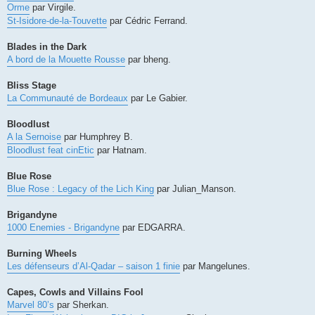
Orme
par Virgile.
St-Isidore-de-la-Touvette
par Cédric Ferrand.
Blades in the Dark
A bord de la Mouette Rousse
par bheng.
Bliss Stage
La Communauté de Bordeaux
par Le Gabier.
Bloodlust
A la Sernoise
par Humphrey B.
Bloodlust feat cinEtic
par Hatnam.
Blue Rose
Blue Rose : Legacy of the Lich King
par Julian_Manson.
Brigandyne
1000 Enemies - Brigandyne
par EDGARRA.
Burning Wheels
Les défenseurs d’Al-Qadar – saison 1 finie
par Mangelunes.
Capes, Cowls and Villains Fool
Marvel 80’s
par Sherkan.