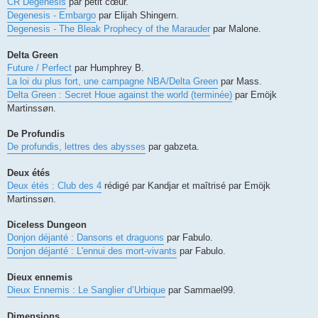
CR Degenesis
par petit cœur.
Degenesis - Embargo
par Elijah Shingern.
Degenesis - The Bleak Prophecy of the Marauder
par Malone.
Delta Green
Future / Perfect
par Humphrey B.
La loi du plus fort, une campagne NBA/Delta Green
par Mass.
Delta Green : Secret Houe against the world (terminée)
par Emöjk
Martinssøn.
De Profundis
De profundis, lettres des abysses
par gabzeta.
Deux étés
Deux étés : Club des 4
rédigé par Kandjar et maîtrisé par Emöjk
Martinssøn.
Diceless Dungeon
Donjon déjanté : Dansons et draguons
par Fabulo.
Donjon déjanté : L'ennui des mort-vivants
par Fabulo.
Dieux ennemis
Dieux Ennemis : Le Sanglier d’Urbique
par Sammael99.
Dimensions