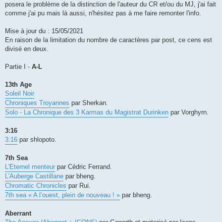
posera le problème de la distinction de l'auteur du CR et/ou du MJ, j'ai fait
comme j'ai pu mais là aussi, n'hésitez pas à me faire remonter l'info.
Mise à jour du : 15/05/2021
En raison de la limitation du nombre de caractères par post, ce cens est
divisé en deux.
Partie I -
A-L
13th Age
Soleil Noir
Chroniques Troyannes
par Sherkan.
Solo - La Chronique des 3 Karmas du Magistrat Durinken
par Vorghyrn.
3:16
3:16
par shlopoto.
7th Sea
L'Eternel menteur
par Cédric Ferrand.
L’Auberge Castillane
par bheng.
Chromatic Chronicles
par Rui.
7th sea « A l’ouest, plein de nouveau ! »
par bheng.
Aberrant