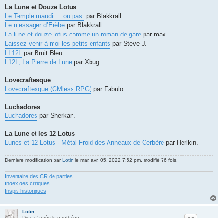
La Lune et Douze Lotus
Le Temple maudit… ou pas.
par Blakkrall.
Le messager d’Erèbe
par Blakkrall.
La lune et douze lotus comme un roman de gare
par max.
Laissez venir à moi les petits enfants
par Steve J.
LL12L
par Bruit Bleu.
L12L, La Pierre de Lune
par Xbug.
Lovecraftesque
Lovecraftesque (GMless RPG)
par Fabulo.
Luchadores
Luchadores
par Sherkan.
La Lune et les 12 Lotus
Lunes et 12 Lotus - Métal Froid des Anneaux de Cerbère
par Herlkin.
Dernière modification par
Lotin
le mar. avr. 05, 2022 7:52 pm, modifié 76 fois.
Inventaire des CR de parties
Index des critiques
Inspis historiques
Lotin
Dieu d'après le panthéon