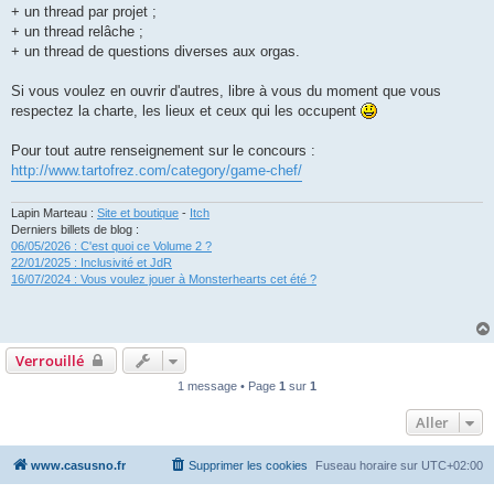
+ un thread par projet ;
+ un thread relâche ;
+ un thread de questions diverses aux orgas.
Si vous voulez en ouvrir d'autres, libre à vous du moment que vous
respectez la charte, les lieux et ceux qui les occupent
Pour tout autre renseignement sur le concours :
http://www.tartofrez.com/category/game-chef/
Lapin Marteau :
Site et boutique
-
Itch
Derniers billets de blog :
06/05/2026 : C'est quoi ce Volume 2 ?
22/01/2025 : Inclusivité et JdR
16/07/2024 : Vous voulez jouer à Monsterhearts cet été ?
Verrouillé
1 message • Page
1
sur
1
Aller
www.casusno.fr
Supprimer les cookies
Fuseau horaire sur
UTC+02:00