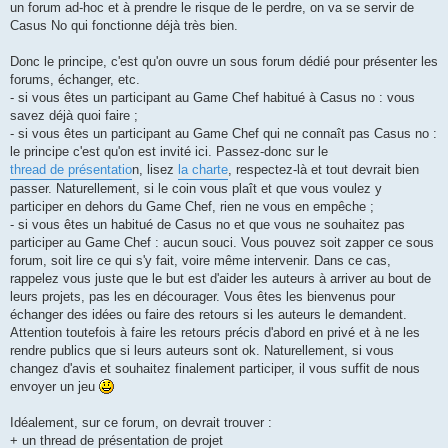
un forum ad-hoc et à prendre le risque de le perdre, on va se servir de
Casus No qui fonctionne déjà très bien.
Donc le principe, c'est qu'on ouvre un sous forum dédié pour présenter les
forums, échanger, etc.
- si vous êtes un participant au Game Chef habitué à Casus no : vous
savez déjà quoi faire ;
- si vous êtes un participant au Game Chef qui ne connaît pas Casus no :
le principe c'est qu'on est invité ici. Passez-donc sur le
thread de présentatio
n, lisez
la charte
, respectez-là et tout devrait bien
passer. Naturellement, si le coin vous plaît et que vous voulez y
participer en dehors du Game Chef, rien ne vous en empêche ;
- si vous êtes un habitué de Casus no et que vous ne souhaitez pas
participer au Game Chef : aucun souci. Vous pouvez soit zapper ce sous
forum, soit lire ce qui s'y fait, voire même intervenir. Dans ce cas,
rappelez vous juste que le but est d'aider les auteurs à arriver au bout de
leurs projets, pas les en décourager. Vous êtes les bienvenus pour
échanger des idées ou faire des retours si les auteurs le demandent.
Attention toutefois à faire les retours précis d'abord en privé et à ne les
rendre publics que si leurs auteurs sont ok. Naturellement, si vous
changez d'avis et souhaitez finalement participer, il vous suffit de nous
envoyer un jeu
Idéalement, sur ce forum, on devrait trouver :
+ un thread de présentation de projet