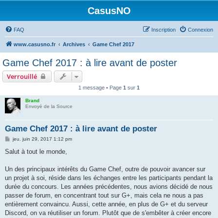
CasusNO
FAQ
Inscription
Connexion
www.casusno.fr
Archives
Game Chef 2017
Game Chef 2017 : à lire avant de poster
Verrouillé
1 message • Page
1
sur
1
Brand
Envoyé de la Source
Game Chef 2017 : à lire avant de poster
M
jeu. juin 29, 2017 1:12 pm
e
s
Salut à tout le monde,
s
a
g
Un des principaux intérêts du Game Chef, outre de pouvoir avancer sur
e
un projet à soi, réside dans les échanges entre les participants pendant la
durée du concours. Les années précédentes, nous avions décidé de nous
passer de forum, en concentrant tout sur G+, mais cela ne nous a pas
entièrement convaincu. Aussi, cette année, en plus de G+ et du serveur
Discord, on va réutiliser un forum. Plutôt que de s'embêter à créer encore