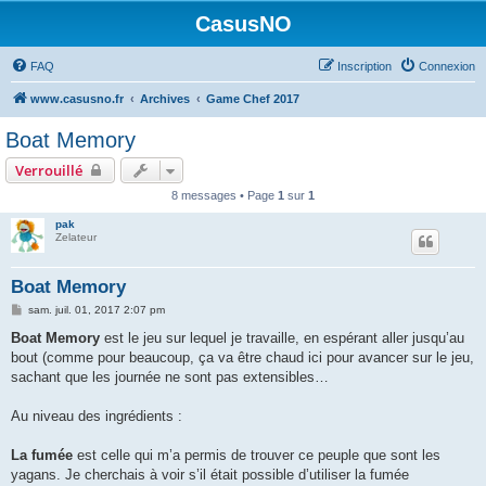
CasusNO
FAQ
Inscription
Connexion
www.casusno.fr
Archives
Game Chef 2017
Boat Memory
Verrouillé
8 messages • Page
1
sur
1
pak
Zelateur
Boat Memory
M
sam. juil. 01, 2017 2:07 pm
e
s
Boat Memory
est le jeu sur lequel je travaille, en espérant aller jusqu’au
s
bout (comme pour beaucoup, ça va être chaud ici pour avancer sur le jeu,
a
g
sachant que les journée ne sont pas extensibles…
e
Au niveau des ingrédients :
La fumée
est celle qui m’a permis de trouver ce peuple que sont les
yagans. Je cherchais à voir s’il était possible d’utiliser la fumée