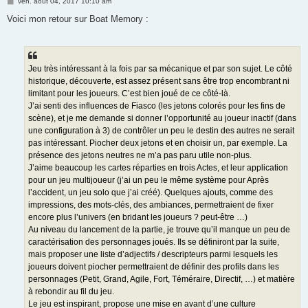
M
ven. août 04, 2017 10:10 am
e
s
Voici mon retour sur Boat Memory :
s
a
g
e
Jeu très intéressant à la fois par sa mécanique et par son sujet. Le côté
historique, découverte, est assez présent sans être trop encombrant ni
limitant pour les joueurs. C’est bien joué de ce côté-là.
J’ai senti des influences de Fiasco (les jetons colorés pour les fins de
scène), et je me demande si donner l’opportunité au joueur inactif (dans
une configuration à 3) de contrôler un peu le destin des autres ne serait
pas intéressant. Piocher deux jetons et en choisir un, par exemple. La
présence des jetons neutres ne m’a pas paru utile non-plus.
J’aime beaucoup les cartes réparties en trois Actes, et leur application
pour un jeu multijoueur (j’ai un peu le même système pour Après
l’accident, un jeu solo que j’ai créé). Quelques ajouts, comme des
impressions, des mots-clés, des ambiances, permettraient de fixer
encore plus l’univers (en bridant les joueurs ? peut-être …)
Au niveau du lancement de la partie, je trouve qu’il manque un peu de
caractérisation des personnages joués. Ils se définiront par la suite,
mais proposer une liste d’adjectifs / descripteurs parmi lesquels les
joueurs doivent piocher permettraient de définir des profils dans les
personnages (Petit, Grand, Agile, Fort, Téméraire, Directif, …) et matière
à rebondir au fil du jeu.
Le jeu est inspirant, propose une mise en avant d’une culture