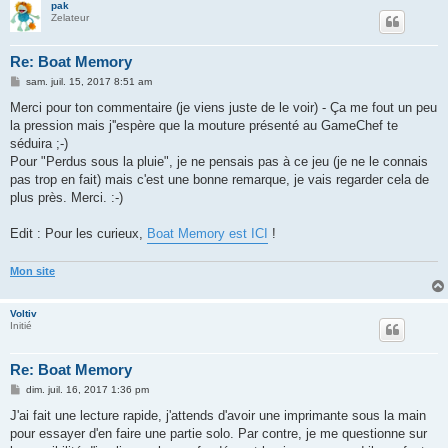
pak
Zelateur
Re: Boat Memory
M
sam. juil. 15, 2017 8:51 am
e
s
Merci pour ton commentaire (je viens juste de le voir) - Ça me fout un peu
s
la pression mais j''espère que la mouture présenté au GameChef te
a
g
séduira ;-)
e
Pour "Perdus sous la pluie", je ne pensais pas à ce jeu (je ne le connais
pas trop en fait) mais c'est une bonne remarque, je vais regarder cela de
plus près. Merci. :-)
Edit : Pour les curieux,
Boat Memory est ICI
!
Mon site
Voltiv
Initié
Re: Boat Memory
M
dim. juil. 16, 2017 1:36 pm
e
s
J'ai fait une lecture rapide, j'attends d'avoir une imprimante sous la main
s
pour essayer d'en faire une partie solo. Par contre, je me questionne sur
a