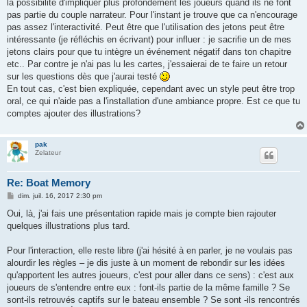
g
la possibilité d'impliquer plus profondément les joueurs quand ils ne font
e
pas partie du couple narrateur. Pour l'instant je trouve que ca n'encourage
pas assez l'interactivité. Peut être que l'utilisation des jetons peut être
intéressante (je réfléchis en écrivant) pour influer : je sacrifie un de mes
jetons clairs pour que tu intègre un événement négatif dans ton chapitre
etc.. Par contre je n'ai pas lu les cartes, j'essaierai de te faire un retour
sur les questions dès que j'aurai testé
En tout cas, c'est bien expliquée, cependant avec un style peut être trop
oral, ce qui n'aide pas a l'installation d'une ambiance propre. Est ce que tu
comptes ajouter des illustrations?
pak
Zelateur
Re: Boat Memory
M
dim. juil. 16, 2017 2:30 pm
e
s
Oui, là, j'ai fais une présentation rapide mais je compte bien rajouter
s
quelques illustrations plus tard.
a
g
e
Pour l'interaction, elle reste libre (j'ai hésité à en parler, je ne voulais pas
alourdir les règles – je dis juste à un moment de rebondir sur les idées
qu'apportent les autres joueurs, c'est pour aller dans ce sens) : c'est aux
joueurs de s'entendre entre eux : font-ils partie de la même famille ? Se
sont-ils retrouvés captifs sur le bateau ensemble ? Se sont -ils rencontrés