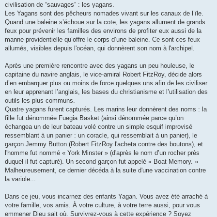
civilisation de “sauvages” : les yagans.
Les Yagans sont des pêcheurs nomades vivant sur les canaux de l’ïle.
Quand une baleine s’échoue sur la cote, les yagans allument de grands
feux pour prévenir les familles des environs de profiter eux aussi de la
manne providentielle qu’offre le corps d’une baleine. Ce sont ces feux
allumés, visibles depuis l'océan, qui donnèrent son nom à l'archipel.
Après une première rencontre avec des yagans un peu houleuse, le
capitaine du navire anglais, le vice-amiral Robert FitzRoy, décide alors
d’en embarquer plus ou moins de force quelques uns afin de les civiliser
en leur apprenant l’anglais, les bases du christianisme et l’utilisation des
outils les plus communs.
Quatre yagans furent capturés. Les marins leur donnèrent des noms : la
fille fut dénommée Fuegia Basket (ainsi dénommée parce qu’on
échangea un de leur bateau volé contre un simple esquif improvisé
ressemblant à un panier : un coracle, qui ressemblait à un panier), le
garçon Jemmy Button (Robert FitzRoy l'acheta contre des boutons), et
l'homme fut nommé « York Minster » (d'après le nom d’un rocher près
duquel il fut capturé). Un second garçon fut appelé « Boat Memory. »
Malheureusement, ce dernier décéda à la suite d'une vaccination contre
la variole...
Dans ce jeu, vous incarnez des enfants Yagan. Vous avez été arraché à
votre famille, vos amis. À votre culture, à votre terre aussi, pour vous
emmener Dieu sait où. Survivrez-vous à cette expérience ? Soyez