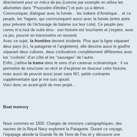
directement pour un méca de jeu (comme par exemple on utilise les
allumettes dans "Poussière d'étoiles") et puis ça a dérivé…
Communiquer, dialoguer avec la fumée... les indiens d’Amérique… et ce
peuple, les Yagans, qui communiquent aussi avec la fumée (entre autre
pour prévenir de l’échouage de baleine sur leur cote). Ce peuple peu
connu m’a tout de suite ému : son histoire est touchante et j’espère, avec
ce jeu, pouvoir en transmettre un ressenti.
Avec ce sujet,
la frontière
devient évidente. Plus que la ligne séparant
deux pays (ici, la patagonie et l’angleterre), elle dessine aussi le gouffre
séparant deux cultures, deux civilisations complétement différentes avec
les “civilisés” d’un côté et les “sauvages” de l’autre..
Enfin, j’utilise
la trame
dans le sens d’un canevas scénaristique : il va
permettre de structurer un récit et d’explorer en douceur cette histoire,
mais aussi de pouvoir aussi jouer sans MJ, petite contrainte
supplémentaire que je me suis ajouté.
Voici donc un avant-goût de mon projet...
Boat memory
Nous sommes en 1830. Chargés de missions cartographiques, des
navires de la Royal Navy explorent la Patagonie. Durant ce voyage,
l’équipage aborde la Grande Île de Terre de Feu et y découvre une