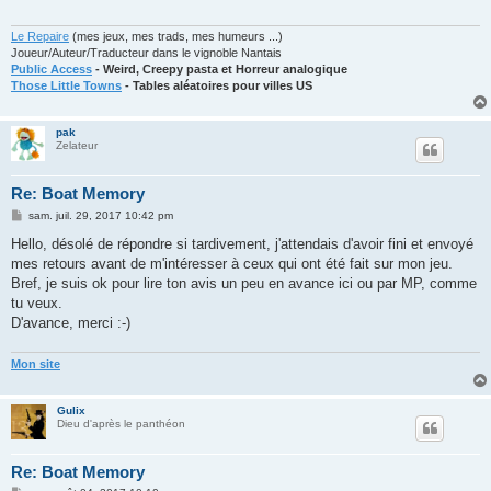
g
e
Le Repaire
(mes jeux, mes trads, mes humeurs ...)
Joueur/Auteur/Traducteur dans le vignoble Nantais
Public Access
- Weird, Creepy pasta et Horreur analogique
Those Little Towns
- Tables aléatoires pour villes US
pak
Zelateur
Re: Boat Memory
M
sam. juil. 29, 2017 10:42 pm
e
s
Hello, désolé de répondre si tardivement, j'attendais d'avoir fini et envoyé
s
mes retours avant de m'intéresser à ceux qui ont été fait sur mon jeu.
a
g
Bref, je suis ok pour lire ton avis un peu en avance ici ou par MP, comme
e
tu veux.
D'avance, merci :-)
Mon site
Gulix
Dieu d'après le panthéon
Re: Boat Memory