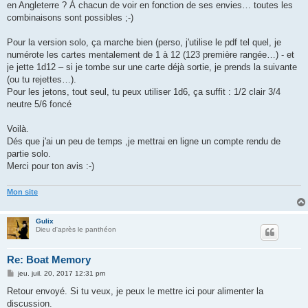
en Angleterre ? À chacun de voir en fonction de ses envies… toutes les
combinaisons sont possibles ;-)
Pour la version solo, ça marche bien (perso, j'utilise le pdf tel quel, je
numérote les cartes mentalement de 1 à 12 (123 première rangée…) - et
je jette 1d12 – si je tombe sur une carte déjà sortie, je prends la suivante
(ou tu rejettes…).
Pour les jetons, tout seul, tu peux utiliser 1d6, ça suffit : 1/2 clair 3/4
neutre 5/6 foncé
Voilà.
Dés que j'ai un peu de temps ,je mettrai en ligne un compte rendu de
partie solo.
Merci pour ton avis :-)
Mon site
Gulix
Dieu d'après le panthéon
Re: Boat Memory
M
jeu. juil. 20, 2017 12:31 pm
e
s
Retour envoyé. Si tu veux, je peux le mettre ici pour alimenter la
s
discussion.
a