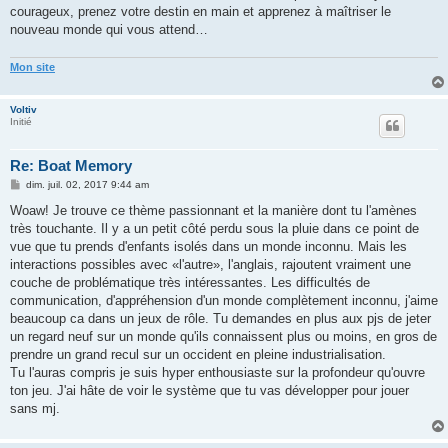
courageux, prenez votre destin en main et apprenez à maîtriser le
nouveau monde qui vous attend…
Mon site
Voltiv
Initié
Re: Boat Memory
M
dim. juil. 02, 2017 9:44 am
e
s
Woaw! Je trouve ce thème passionnant et la manière dont tu l'amènes
s
très touchante. Il y a un petit côté perdu sous la pluie dans ce point de
a
g
vue que tu prends d'enfants isolés dans un monde inconnu. Mais les
e
interactions possibles avec «l'autre», l'anglais, rajoutent vraiment une
couche de problématique très intéressantes. Les difficultés de
communication, d'appréhension d'un monde complètement inconnu, j'aime
beaucoup ca dans un jeux de rôle. Tu demandes en plus aux pjs de jeter
un regard neuf sur un monde qu'ils connaissent plus ou moins, en gros de
prendre un grand recul sur un occident en pleine industrialisation.
Tu l'auras compris je suis hyper enthousiaste sur la profondeur qu'ouvre
ton jeu. J'ai hâte de voir le système que tu vas développer pour jouer
sans mj.