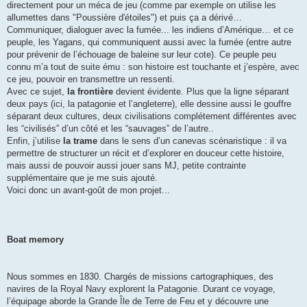
directement pour un méca de jeu (comme par exemple on utilise les
allumettes dans "Poussière d'étoiles") et puis ça a dérivé…
Communiquer, dialoguer avec la fumée... les indiens d’Amérique… et ce
peuple, les Yagans, qui communiquent aussi avec la fumée (entre autre
pour prévenir de l’échouage de baleine sur leur cote). Ce peuple peu
connu m’a tout de suite ému : son histoire est touchante et j’espère, avec
ce jeu, pouvoir en transmettre un ressenti.
Avec ce sujet,
la frontière
devient évidente. Plus que la ligne séparant
deux pays (ici, la patagonie et l’angleterre), elle dessine aussi le gouffre
séparant deux cultures, deux civilisations complétement différentes avec
les “civilisés” d’un côté et les “sauvages” de l’autre..
Enfin, j’utilise
la trame
dans le sens d’un canevas scénaristique : il va
permettre de structurer un récit et d’explorer en douceur cette histoire,
mais aussi de pouvoir aussi jouer sans MJ, petite contrainte
supplémentaire que je me suis ajouté.
Voici donc un avant-goût de mon projet...
Boat memory
Nous sommes en 1830. Chargés de missions cartographiques, des
navires de la Royal Navy explorent la Patagonie. Durant ce voyage,
l’équipage aborde la Grande Île de Terre de Feu et y découvre une