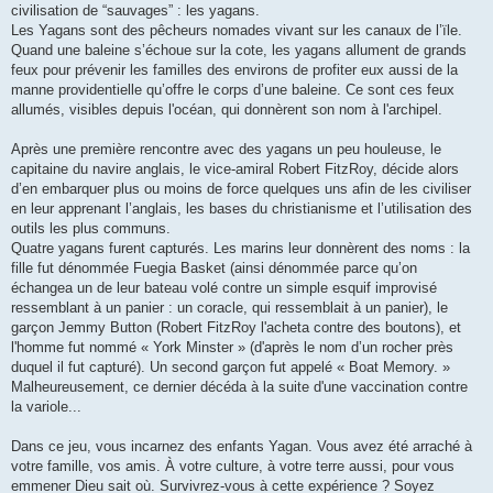
civilisation de “sauvages” : les yagans.
Les Yagans sont des pêcheurs nomades vivant sur les canaux de l’ïle.
Quand une baleine s’échoue sur la cote, les yagans allument de grands
feux pour prévenir les familles des environs de profiter eux aussi de la
manne providentielle qu’offre le corps d’une baleine. Ce sont ces feux
allumés, visibles depuis l'océan, qui donnèrent son nom à l'archipel.
Après une première rencontre avec des yagans un peu houleuse, le
capitaine du navire anglais, le vice-amiral Robert FitzRoy, décide alors
d’en embarquer plus ou moins de force quelques uns afin de les civiliser
en leur apprenant l’anglais, les bases du christianisme et l’utilisation des
outils les plus communs.
Quatre yagans furent capturés. Les marins leur donnèrent des noms : la
fille fut dénommée Fuegia Basket (ainsi dénommée parce qu’on
échangea un de leur bateau volé contre un simple esquif improvisé
ressemblant à un panier : un coracle, qui ressemblait à un panier), le
garçon Jemmy Button (Robert FitzRoy l'acheta contre des boutons), et
l'homme fut nommé « York Minster » (d'après le nom d’un rocher près
duquel il fut capturé). Un second garçon fut appelé « Boat Memory. »
Malheureusement, ce dernier décéda à la suite d'une vaccination contre
la variole...
Dans ce jeu, vous incarnez des enfants Yagan. Vous avez été arraché à
votre famille, vos amis. À votre culture, à votre terre aussi, pour vous
emmener Dieu sait où. Survivrez-vous à cette expérience ? Soyez