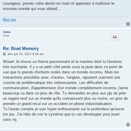
courageux, prenez votre destin en main et apprenez à maîtriser le
nouveau monde qui vous attend…
Mon site
Voltiv
Initié
Re: Boat Memory
M
dim. juil. 02, 2017 9:44 am
e
s
Woaw! Je trouve ce thème passionnant et la manière dont tu l'amènes
s
très touchante. Il y a un petit côté perdu sous la pluie dans ce point de
a
g
vue que tu prends d'enfants isolés dans un monde inconnu. Mais les
e
interactions possibles avec «l'autre», l'anglais, rajoutent vraiment une
couche de problématique très intéressantes. Les difficultés de
communication, d'appréhension d'un monde complètement inconnu, j'aime
beaucoup ca dans un jeux de rôle. Tu demandes en plus aux pjs de jeter
un regard neuf sur un monde qu'ils connaissent plus ou moins, en gros de
prendre un grand recul sur un occident en pleine industrialisation.
Tu l'auras compris je suis hyper enthousiaste sur la profondeur qu'ouvre
ton jeu. J'ai hâte de voir le système que tu vas développer pour jouer
sans mj.