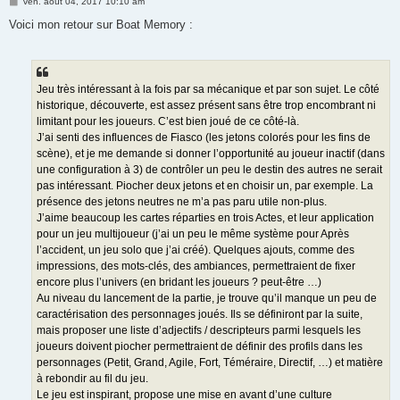
M
ven. août 04, 2017 10:10 am
e
s
Voici mon retour sur Boat Memory :
s
a
g
e
Jeu très intéressant à la fois par sa mécanique et par son sujet. Le côté
historique, découverte, est assez présent sans être trop encombrant ni
limitant pour les joueurs. C’est bien joué de ce côté-là.
J’ai senti des influences de Fiasco (les jetons colorés pour les fins de
scène), et je me demande si donner l’opportunité au joueur inactif (dans
une configuration à 3) de contrôler un peu le destin des autres ne serait
pas intéressant. Piocher deux jetons et en choisir un, par exemple. La
présence des jetons neutres ne m’a pas paru utile non-plus.
J’aime beaucoup les cartes réparties en trois Actes, et leur application
pour un jeu multijoueur (j’ai un peu le même système pour Après
l’accident, un jeu solo que j’ai créé). Quelques ajouts, comme des
impressions, des mots-clés, des ambiances, permettraient de fixer
encore plus l’univers (en bridant les joueurs ? peut-être …)
Au niveau du lancement de la partie, je trouve qu’il manque un peu de
caractérisation des personnages joués. Ils se définiront par la suite,
mais proposer une liste d’adjectifs / descripteurs parmi lesquels les
joueurs doivent piocher permettraient de définir des profils dans les
personnages (Petit, Grand, Agile, Fort, Téméraire, Directif, …) et matière
à rebondir au fil du jeu.
Le jeu est inspirant, propose une mise en avant d’une culture