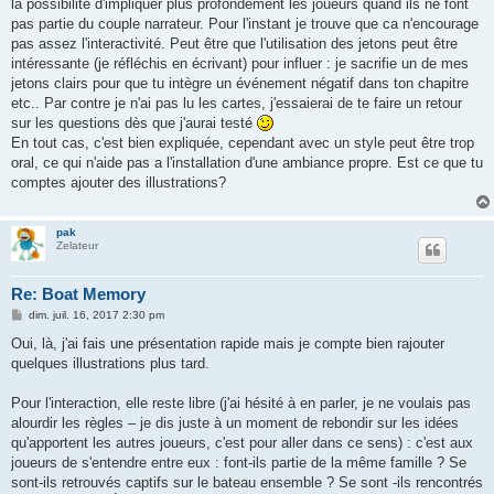
g
la possibilité d'impliquer plus profondément les joueurs quand ils ne font
e
pas partie du couple narrateur. Pour l'instant je trouve que ca n'encourage
pas assez l'interactivité. Peut être que l'utilisation des jetons peut être
intéressante (je réfléchis en écrivant) pour influer : je sacrifie un de mes
jetons clairs pour que tu intègre un événement négatif dans ton chapitre
etc.. Par contre je n'ai pas lu les cartes, j'essaierai de te faire un retour
sur les questions dès que j'aurai testé
En tout cas, c'est bien expliquée, cependant avec un style peut être trop
oral, ce qui n'aide pas a l'installation d'une ambiance propre. Est ce que tu
comptes ajouter des illustrations?
pak
Zelateur
Re: Boat Memory
M
dim. juil. 16, 2017 2:30 pm
e
s
Oui, là, j'ai fais une présentation rapide mais je compte bien rajouter
s
quelques illustrations plus tard.
a
g
e
Pour l'interaction, elle reste libre (j'ai hésité à en parler, je ne voulais pas
alourdir les règles – je dis juste à un moment de rebondir sur les idées
qu'apportent les autres joueurs, c'est pour aller dans ce sens) : c'est aux
joueurs de s'entendre entre eux : font-ils partie de la même famille ? Se
sont-ils retrouvés captifs sur le bateau ensemble ? Se sont -ils rencontrés