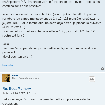
en Angleterre ? À chacun de voir en fonction de ses envies… toutes les
combinaisons sont possibles ;-)
Pour la version solo, ça marche bien (perso, j'utilise le pdf tel quel, je
numérote les cartes mentalement de 1 à 12 (123 première rangée…) - et
je jette 1d12 – si je tombe sur une carte déjà sortie, je prends la suivante
(ou tu rejettes…).
Pour les jetons, tout seul, tu peux utiliser 1d6, ça suffit : 1/2 clair 3/4
neutre 5/6 foncé
Voilà.
Dés que j'ai un peu de temps ,je mettrai en ligne un compte rendu de
partie solo.
Merci pour ton avis :-)
Mon site
Gulix
Dieu d'après le panthéon
Re: Boat Memory
M
jeu. juil. 20, 2017 12:31 pm
e
s
Retour envoyé. Si tu veux, je peux le mettre ici pour alimenter la
s
discussion.
a