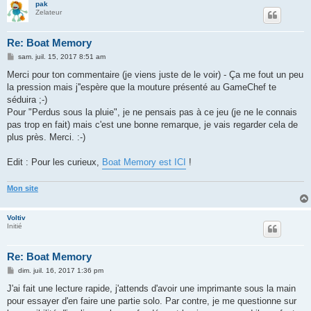
pak
Zelateur
Re: Boat Memory
M
sam. juil. 15, 2017 8:51 am
e
s
Merci pour ton commentaire (je viens juste de le voir) - Ça me fout un peu
s
la pression mais j''espère que la mouture présenté au GameChef te
a
g
séduira ;-)
e
Pour "Perdus sous la pluie", je ne pensais pas à ce jeu (je ne le connais
pas trop en fait) mais c'est une bonne remarque, je vais regarder cela de
plus près. Merci. :-)
Edit : Pour les curieux,
Boat Memory est ICI
!
Mon site
Voltiv
Initié
Re: Boat Memory
M
dim. juil. 16, 2017 1:36 pm
e
s
J'ai fait une lecture rapide, j'attends d'avoir une imprimante sous la main
s
pour essayer d'en faire une partie solo. Par contre, je me questionne sur
a