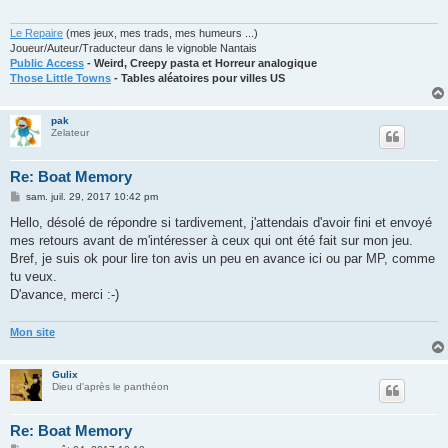
g
e
Le Repaire
(mes jeux, mes trads, mes humeurs ...)
Joueur/Auteur/Traducteur dans le vignoble Nantais
Public Access
- Weird, Creepy pasta et Horreur analogique
Those Little Towns
- Tables aléatoires pour villes US
pak
Zelateur
Re: Boat Memory
M
sam. juil. 29, 2017 10:42 pm
e
s
Hello, désolé de répondre si tardivement, j'attendais d'avoir fini et envoyé
s
mes retours avant de m'intéresser à ceux qui ont été fait sur mon jeu.
a
g
Bref, je suis ok pour lire ton avis un peu en avance ici ou par MP, comme
e
tu veux.
D'avance, merci :-)
Mon site
Gulix
Dieu d'après le panthéon
Re: Boat Memory