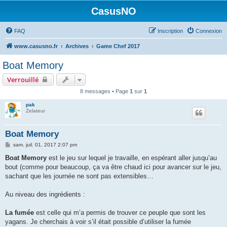
CasusNO
FAQ
Inscription
Connexion
www.casusno.fr
Archives
Game Chef 2017
Boat Memory
Verrouillé
8 messages • Page
1
sur
1
pak
Zelateur
Boat Memory
M
sam. juil. 01, 2017 2:07 pm
e
s
Boat Memory
est le jeu sur lequel je travaille, en espérant aller jusqu’au
s
bout (comme pour beaucoup, ça va être chaud ici pour avancer sur le jeu,
a
g
sachant que les journée ne sont pas extensibles…
e
Au niveau des ingrédients :
La fumée
est celle qui m’a permis de trouver ce peuple que sont les
yagans. Je cherchais à voir s’il était possible d’utiliser la fumée