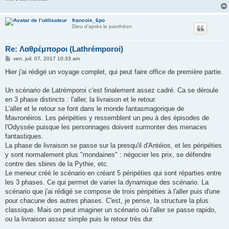
francois_6po
Dieu d'après le panthéon
Re: Λαθρέμποροι (Lathrémporoi)
M
ven. juil. 07, 2017 10:33 am
e
s
Hier j'ai rédigé un voyage complet, qui peut faire office de première partie.
s
a
g
Un scénario de Latrémporoi c'est finalement assez cadré. Ca se déroule
e
en 3 phase distincts : l'aller, la livraison et le retour.
L'aller et le retour se font dans le monde fantasmagorique de
Mavronéiros. Les péripéties y ressemblent un peu à des épisodes de
l'Odyssée puisque les personnages doivent surmonter des menaces
fantastiques.
La phase de livraison se passe sur la presqu'il d'Antéios, et les péripéties
y sont normalement plus "mondaines" : négocier les prix, se défendre
contre des sbires de la Pythie, etc.
Le meneur créé le scénario en créant 5 péripéties qui sont réparties entre
les 3 phases. Ce qui permet de varier la dynamique des scénario. La
scénario que j'ai rédigé se compose de trois péripéties à l'aller puis d'une
pour chacune des autres phases. C'est, je pense, la structure la plus
classique. Mais on peut imaginer un scénario où l'aller se passe rapido,
ou la livraison assez simple puis le retour très dur.