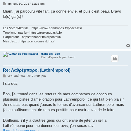
M
lun. juil. 10, 2017 11:36 pm
e
s
Miam, j'ai parcouru vite fait, ça donne envie, et puis c'est beau. Bravo
s
le(s) gar(s) !
a
g
e
Les Voix d'Altaride - https://www.cendrones.fr/podcasts/
Trop long, pas lu - https://troplongpaslu.fr/
L'arpenteur - https://anchor.fm/arpenteur/
Mes Jeux : https://cendrones.itch.io/
francois_6po
Dieu d'après le panthéon
Re: Λαθρέμποροι (Lathrémporoi)
M
ven. août 04, 2017 3:05 pm
e
s
Γεια σας
s
a
g
Bon, j'ai trouvé dans les retours de mes comparses de concours
e
plusieurs pistes d'amélioration pour Lathrémporoi, ce qui fait bien plaisir.
Je ne sais pas quand j'aurais le temps d'avancer sur Lathrémporoi mais
j'ai eu suffisamment de retours positifs pour avoir envie de le faire.
D'ailleurs, s'il y a d'autres gens qui ont envie de jeter un œil à
Lathrémporoi pour me donner leur avis, j'en serais ravi
Il se télécharge par ici.