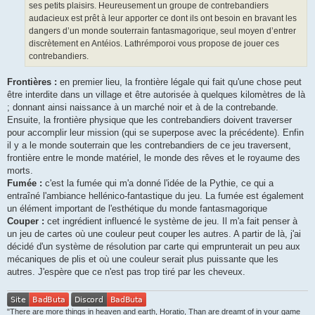
ses petits plaisirs. Heureusement un groupe de contrebandiers
audacieux est prêt à leur apporter ce dont ils ont besoin en bravant les
dangers d’un monde souterrain fantasmagorique, seul moyen d’entrer
discrètement en Antéios. Lathrémporoi vous propose de jouer ces
contrebandiers.
Frontières :
en premier lieu, la frontière légale qui fait qu'une chose peut
être interdite dans un village et être autorisée à quelques kilomètres de là
; donnant ainsi naissance à un marché noir et à de la contrebande.
Ensuite, la frontière physique que les contrebandiers doivent traverser
pour accomplir leur mission (qui se superpose avec la précédente). Enfin
il y a le monde souterrain que les contrebandiers de ce jeu traversent,
frontière entre le monde matériel, le monde des rêves et le royaume des
morts.
Fumée :
c'est la fumée qui m'a donné l'idée de la Pythie, ce qui a
entraîné l'ambiance hellénico-fantastique du jeu. La fumée est également
un élément important de l'esthétique du monde fantasmagorique
Couper :
cet ingrédient influencé le système de jeu. Il m'a fait penser à
un jeu de cartes où une couleur peut couper les autres. A partir de là, j'ai
décidé d'un système de résolution par carte qui emprunterait un peu aux
mécaniques de plis et où une couleur serait plus puissante que les
autres. J'espère que ce n'est pas trop tiré par les cheveux.
"There are more things in heaven and earth, Horatio, Than are dreamt of in your game