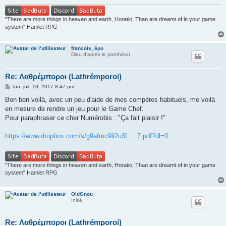
"There are more things in heaven and earth, Horatio, Than are dreamt of in your game
system" Hamlet RPG
francois_6po
Dieu d'après le panthéon
Re: Λαθρέμποροι (Lathrémporoi)
M
lun. juil. 10, 2017 8:47 pm
e
s
Bon ben voilà, avec un peu d'aide de mes compères habituels, me voilà
s
en mesure de rendre un jeu pour le Game Chef.
a
g
Pour paraphraser ce cher Numérobis : "Ça fait plaisir !"
e
https://www.dropbox.com/s/g9afmc9il2u3f ... 7.pdf?dl=0
"There are more things in heaven and earth, Horatio, Than are dreamt of in your game
system" Hamlet RPG
OldGnou
Initié
Re: Λαθρέμποροι (Lathrémporoi)