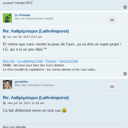
system" Hamlet RPG
Le Grümph
Dieu du foisonnement créatif
Re: Λαθρέμποροι (Lathrémporoi)
M
lun. juil. 03, 2017 9:47 pm
e
s
Et même que sans vendre la peau de l'ours, ça va être un super projet !
s
LG, qui a lu un peu déjà ^^
a
g
e
Mon site
-
Le catalogue Chibi
-
Patreon
-
Discord Chibi
Chibi
: des jeux pour faire des trucs dedans
Le rêve mouillé du capitalisme : les usines pleines et les rues vides.
paradoks
Dieu des chemises à carreaux
Re: Λαθρέμποροι (Lathrémporoi)
M
mar. juil. 04, 2017 11:26 am
e
s
Ca fait drôlement envie en tout cas
s
a
g
e
Moi c'est Melville.