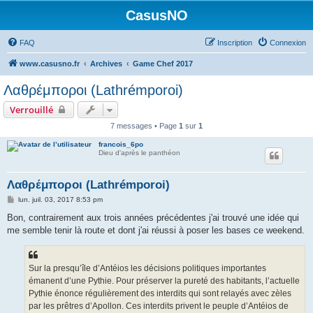
CasusNO
FAQ
Inscription
Connexion
www.casusno.fr
Archives
Game Chef 2017
Λαθρέμποροι (Lathrémporoi)
Verrouillé
7 messages • Page
1
sur
1
francois_6po
Dieu d'après le panthéon
Λαθρέμποροι (Lathrémporoi)
M
lun. juil. 03, 2017 8:53 pm
e
s
Bon, contrairement aux trois années précédentes j'ai trouvé une idée qui
s
me semble tenir là route et dont j'ai réussi à poser les bases ce weekend.
a
g
e
Sur la presqu’île d’Antéios les décisions politiques importantes
émanent d’une Pythie. Pour préserver la pureté des habitants, l’actuelle
Pythie énonce régulièrement des interdits qui sont relayés avec zèles
par les prêtres d’Apollon. Ces interdits privent le peuple d’Antéios de