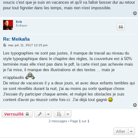
soucis c'est que je suis en vacances et qu'il va falloir bosser dur au retour
pour tout fignoler dans les temps, mais rien n'est impossible.
Erik
Evêque
Re: Meikaña
M
mar. juil. 11, 2017 12:15 pm
e
s
Les typographies ne sont pas justes, il manque de travail au niveau du
s
style typographique dans le chapitre des règles, la couverture est à 50%
a
g
terminée mais elle n'est pas dans le pdf, la carte n'est pas achevée mais
e
je l'ai mise, il manque des illustrations et des textes ... mais je
m'applaudis
De retour de vacances il y a deux jours, et avec deux enfants terribles qui
se sont réveillés durant la nuit, j'ai au moins pu sortir quelque chose.
J'essaie d'y participer chaque année, et malgré les obstacles je suis
content d'avoir pu réussir cette fois-ci. J'ai déjà tout gagné
Verrouillé
2 messages • Page
1
sur
1
Aller