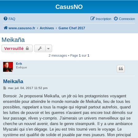
CasusNO
FAQ
Inscription
Connexion
www.casusno.fr
Archives
Game Chef 2017
Meikaña
Verrouillé
2 messages • Page
1
sur
1
Erik
Evêque
Meikaña
M
mar. juil. 04, 2017 11:52 pm
e
s
Bonsoir. Je proposerai Meikaña, un jdr où les protagonistes voyagent
s
ensemble pour atteindre le monde nomade de Meikaña, lieu de tous les
a
g
possibles, rappelant a tous la magie qui régnait partout autrefois, quand
e
les luttes de pouvoir et les guerres n'avaient pas encore tout démolis sur
leur passage, rêves y-compris. J'aimerais un univers merveilleux qui se
cherche un nouvel avenir, dans le genre steampunk. Il y a une ambiance
Myazaki qui s'en dégage. Le jeu est très tourné vers le voyage. Le
système est qualifié de solide et jouable par mes joueurs. Mon principal