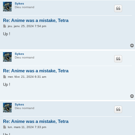
Sykes
Dieu normand
Re: Anime was a mistake, Tetra
M
jeu. janv. 25, 2024 7:54 pm
e
s
Up !
s
a
g
e
Sykes
Dieu normand
Re: Anime was a mistake, Tetra
M
mer. févr. 21, 2024 6:31 am
e
s
Up !
s
a
g
e
Sykes
Dieu normand
Re: Anime was a mistake, Tetra
M
lun. mars 11, 2024 7:33 pm
e
s
Up !