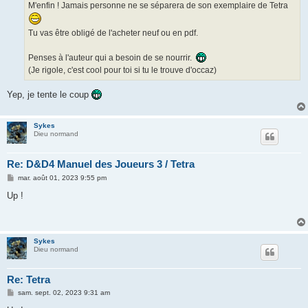
M'enfin ! Jamais personne ne se séparera de son exemplaire de Tetra
Tu vas être obligé de l'acheter neuf ou en pdf.
Penses à l'auteur qui a besoin de se nourrir.
(Je rigole, c'est cool pour toi si tu le trouve d'occaz)
Yep, je tente le coup
Sykes
Dieu normand
Re: D&D4 Manuel des Joueurs 3 / Tetra
M
mar. août 01, 2023 9:55 pm
e
s
Up !
s
a
g
e
Sykes
Dieu normand
Re: Tetra
M
sam. sept. 02, 2023 9:31 am
e