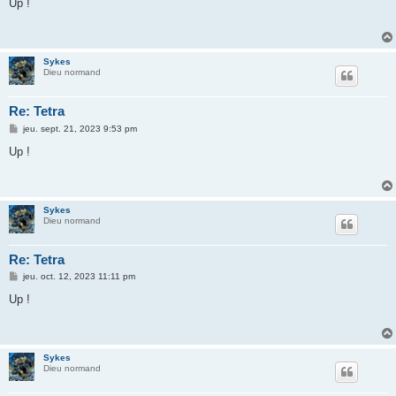
s
Up !
s
a
g
e
Sykes
Dieu normand
Re: Tetra
M
jeu. sept. 21, 2023 9:53 pm
e
s
Up !
s
a
g
e
Sykes
Dieu normand
Re: Tetra
M
jeu. oct. 12, 2023 11:11 pm
e
s
Up !
s
a
g
e
Sykes
Dieu normand