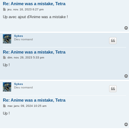
Re: Anime was a mistake, Tetra
M
jeu. nov. 16, 2023 6:27 pm
e
s
Up avec ajout d'Anime was a mistake !
s
a
g
e
Sykes
Dieu normand
Re: Anime was a mistake, Tetra
M
dim. nov. 26, 2023 5:33 pm
e
s
Up !
s
a
g
e
Sykes
Dieu normand
Re: Anime was a mistake, Tetra
M
mar. janv. 09, 2024 10:25 am
e
s
Up !
s
a
g
e