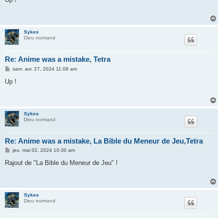
s
a
g
e
Sykes
Dieu normand
Re: Anime was a mistake, Tetra
M
sam. avr. 27, 2024 11:08 am
e
s
Up !
s
a
g
e
Sykes
Dieu normand
Re: Anime was a mistake, La Bible du Meneur de Jeu,Tetra
M
jeu. mai 02, 2024 10:30 am
e
s
Rajout de "La Bible du Meneur de Jeu" !
s
a
g
e
Sykes
Dieu normand