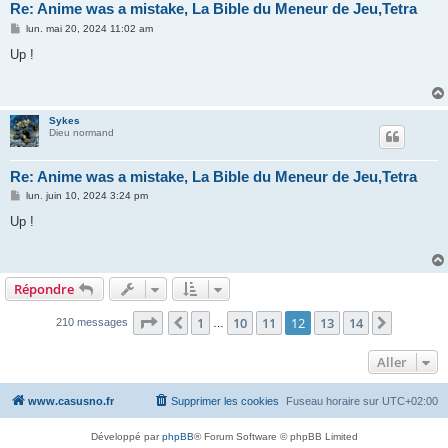
Re: Anime was a mistake, La Bible du Meneur de Jeu,Tetra
M
lun. mai 20, 2024 11:02 am
e
s
Up !
s
a
g
e
Sykes
Dieu normand
Re: Anime was a mistake, La Bible du Meneur de Jeu,Tetra
M
lun. juin 10, 2024 3:24 pm
e
s
Up !
s
a
g
e
Répondre
Page
12
sur
14
1
10
11
12
13
14
Précédent
Suivant
210 messages
…
Aller
www.casusno.fr
Supprimer les cookies
Fuseau horaire sur
UTC+02:00
Développé par
phpBB
® Forum Software © phpBB Limited