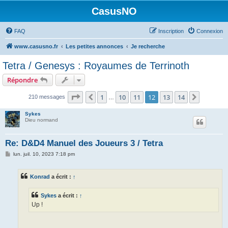
CasusNO
FAQ
Inscription
Connexion
www.casusno.fr
Les petites annonces
Je recherche
Tetra / Genesys : Royaumes de Terrinoth
Répondre
Page
12
sur
14
1
10
11
12
13
14
Précédent
Suivant
210 messages
…
Sykes
Dieu normand
Re: D&D4 Manuel des Joueurs 3 / Tetra
M
lun. juil. 10, 2023 7:18 pm
e
s
s
Konrad
a écrit :
↑
a
g
e
Sykes
a écrit :
↑
Up !