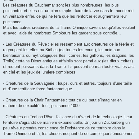
Les créatures du Cauchemar sont les plus nombreuses, les plus
puissantes et elles ont un plan simple : faire de la vie dans le monde réel
un véritable enfer, ce qui ne fera que les renforcer et augmentera leur
puissance.
Mais les autres créatures de la Trame Onirique savent ce qu'elles veulent
et avec l'aide de nombreux Smokeurs les gardent sous contrôle...
- Les Créatures du Rêve : elles ressemblent aux créatures de la féérie et
regroupent les elfes ou Sidhes (de toutes les cours), les animaux
bienfaisants ou mythologiques (les licornes, les griffons, les dragons, les
Trolls) certains Dieux antiques affaiblis sont parmi eux (les dieux celtes)
et restent puissants dans la Trame. Ils peuvent se manifester via les arc-
en ciel et les jeux de lumière complexes.
- Créatures de la Sauvagerie : loups, ours et autres, toujours d'une taille
et d'une terrifiante force fantasmatique.
- Créatures de la Chair Fantasmée : tout ce qui peut s’imaginer en
matière de sexualité, tout, puissance 1000.
- Créatures du Techno-Rêve, l'alliance du rêve et de la technologie. Leur
territoire s'agrandit de manière exponentielle. Un jour un Zuckerberg un
peu rêveur prendra conscience de l'existence de ce territoire dans la
Trame Onirique et là, les choses risquent de se compliquer sérieusement.