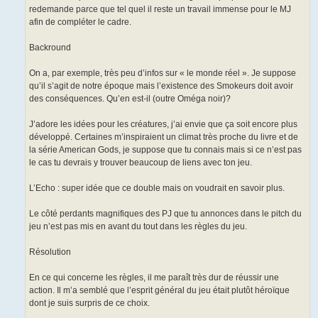
redemande parce que tel quel il reste un travail immense pour le MJ
afin de compléter le cadre.
Backround
On a, par exemple, très peu d’infos sur « le monde réel ». Je suppose
qu’il s’agit de notre époque mais l’existence des Smokeurs doit avoir
des conséquences. Qu’en est-il (outre Oméga noir)?
J’adore les idées pour les créatures, j’ai envie que ça soit encore plus
développé. Certaines m’inspiraient un climat très proche du livre et de
la série American Gods, je suppose que tu connais mais si ce n’est pas
le cas tu devrais y trouver beaucoup de liens avec ton jeu.
L’Echo : super idée que ce double mais on voudrait en savoir plus.
Le côté perdants magnifiques des PJ que tu annonces dans le pitch du
jeu n’est pas mis en avant du tout dans les règles du jeu.
Résolution
En ce qui concerne les règles, il me paraît très dur de réussir une
action. Il m’a semblé que l’esprit général du jeu était plutôt héroïque
dont je suis surpris de ce choix.