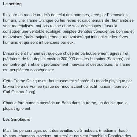
Le setting
Il existe un monde au-delà de celui des hommes, créé par l'inconscient
humain, une Trame Onirique où les rêves et cauchemars de l'humanité se
sont matérialisés, ont pris racine et se sont développés. Jusqu'à
constituer une véritable écologie, peuplée d'entités conscientes bonnes et
mauvaises (mais majoritairement mauvaises) qui influent sur les rêves
humains et qui sont influencées par eux.
L'inconscient humain est quelque chose de particulièrement agressif et
prédateur, de fait depuis environ 200 000 ans les humains (Sapiens) ont
démontré qu'ils étaient profondément mauvais et destructeurs, la Trame
est peuplée en conséquence.
Cette Trame Onirique est heureusement séparée du monde physique par
la Frontière de Fumée (issue de l'inconscient collectif humain, loué soit
Carl Gustav Jung).
Chaque être humain possède un Echo dans la trame, un double que la
plupart ignorent.
Les Smokeurs
Mais les personnages sont des éveillés ou Smokeurs (mediums, haut-
rêvants, chamans, sorciers, artistes) et peuvent franchir la Frontière des