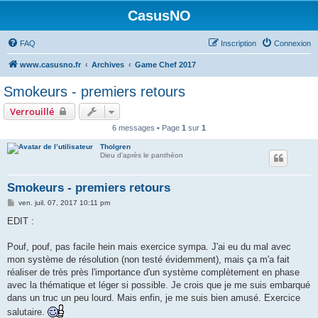
CasusNO
FAQ
Inscription
Connexion
www.casusno.fr
Archives
Game Chef 2017
Smokeurs - premiers retours
Verrouillé
6 messages • Page
1
sur
1
Tholgren
Dieu d'après le panthéon
Smokeurs - premiers retours
M
ven. juil. 07, 2017 10:11 pm
e
s
EDIT :
s
a
g
Pouf, pouf, pas facile hein mais exercice sympa. J'ai eu du mal avec
e
mon système de résolution (non testé évidemment), mais ça m'a fait
réaliser de très près l'importance d'un système complètement en phase
avec la thématique et léger si possible. Je crois que je me suis embarqué
dans un truc un peu lourd. Mais enfin, je me suis bien amusé. Exercice
salutaire.