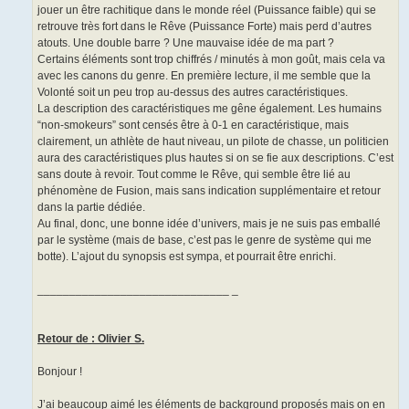
jouer un être rachitique dans le monde réel (Puissance faible) qui se
retrouve très fort dans le Rêve (Puissance Forte) mais perd d’autres
atouts. Une double barre ? Une mauvaise idée de ma part ?
Certains éléments sont trop chiffrés / minutés à mon goût, mais cela va
avec les canons du genre. En première lecture, il me semble que la
Volonté soit un peu trop au-dessus des autres caractéristiques.
La description des caractéristiques me gêne également. Les humains
“non-smokeurs” sont censés être à 0-1 en caractéristique, mais
clairement, un athlète de haut niveau, un pilote de chasse, un politicien
aura des caractéristiques plus hautes si on se fie aux descriptions. C’est
sans doute à revoir. Tout comme le Rêve, qui semble être lié au
phénomène de Fusion, mais sans indication supplémentaire et retour
dans la partie dédiée.
Au final, donc, une bonne idée d’univers, mais je ne suis pas emballé
par le système (mais de base, c’est pas le genre de système qui me
botte). L’ajout du synopsis est sympa, et pourrait être enrichi.
______________________________ _
Retour de : Olivier S.
Bonjour !
J’ai beaucoup aimé les éléments de background proposés mais on en