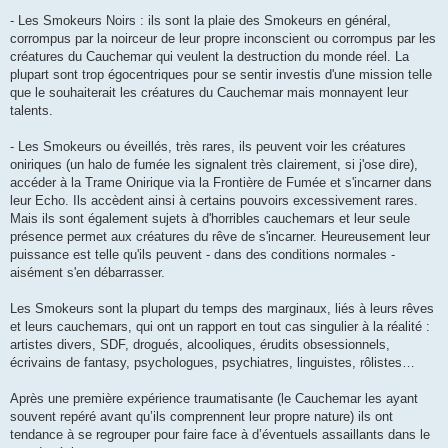
- Les Smokeurs Noirs : ils sont la plaie des Smokeurs en général,
corrompus par la noirceur de leur propre inconscient ou corrompus par les
créatures du Cauchemar qui veulent la destruction du monde réel. La
plupart sont trop égocentriques pour se sentir investis d'une mission telle
que le souhaiterait les créatures du Cauchemar mais monnayent leur
talents.
- Les Smokeurs ou éveillés, très rares, ils peuvent voir les créatures
oniriques (un halo de fumée les signalent très clairement, si j'ose dire),
accéder à la Trame Onirique via la Frontière de Fumée et s'incarner dans
leur Echo. Ils accèdent ainsi à certains pouvoirs excessivement rares.
Mais ils sont également sujets à d'horribles cauchemars et leur seule
présence permet aux créatures du rêve de s'incarner. Heureusement leur
puissance est telle qu'ils peuvent - dans des conditions normales -
aisément s'en débarrasser.
Les Smokeurs sont la plupart du temps des marginaux, liés à leurs rêves
et leurs cauchemars, qui ont un rapport en tout cas singulier à la réalité :
artistes divers, SDF, drogués, alcooliques, érudits obsessionnels,
écrivains de fantasy, psychologues, psychiatres, linguistes, rôlistes…
Après une première expérience traumatisante (le Cauchemar les ayant
souvent repéré avant qu’ils comprennent leur propre nature) ils ont
tendance à se regrouper pour faire face à d’éventuels assaillants dans le