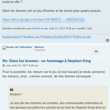
toute la ville ?
Dans les brumes
est un jeu d’horreur et de survie pour quatre joueurs.
https://drive.google.com/open?id=0B4l7U ... k90ZDhCQ2c
Dernière modification par
Khelren
le mar. août 15, 2017 8:28 pm, modifié 1 fois.
Boutique itch.io
//
Boutique Lulu
//
Boutique DrivethruRPG
//
M'offrir un café
Khelren
Prophète
Re: Dans les brumes - un hommage à Stephen King
M
mar. août 15, 2017 8:26 pm
e
s
Pour la postérité, les retours sur le jeu (à tout hasard j'ai rendu anonyme
s
les retours), avec, comme souvent, de très bonnes remarques :
a
g
e
Bonjour !
Je suis fan des histoires de zombies, des communautés enfermées et
des groupes qui pètent les plombs (et du livre de Stephen King) donc je