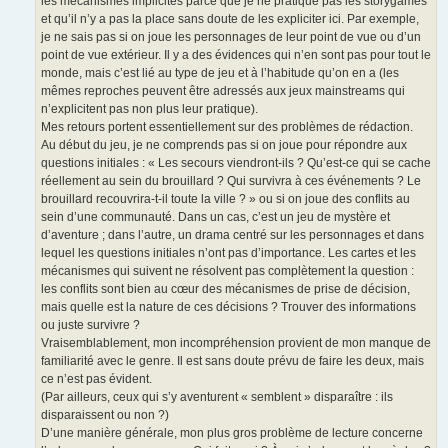
les mécanismes implicites parce que je ne pratique pas les storygames
et qu’il n’y a pas la place sans doute de les expliciter ici. Par exemple,
je ne sais pas si on joue les personnages de leur point de vue ou d’un
point de vue extérieur. Il y a des évidences qui n’en sont pas pour tout le
monde, mais c’est lié au type de jeu et à l’habitude qu’on en a (les
mêmes reproches peuvent être adressés aux jeux mainstreams qui
n’explicitent pas non plus leur pratique).
Mes retours portent essentiellement sur des problèmes de rédaction.
Au début du jeu, je ne comprends pas si on joue pour répondre aux
questions initiales : « Les secours viendront-ils ? Qu’est-ce qui se cache
réellement au sein du brouillard ? Qui survivra à ces événements ? Le
brouillard recouvrira-t-il toute la ville ? » ou si on joue des conflits au
sein d’une communauté. Dans un cas, c’est un jeu de mystère et
d’aventure ; dans l’autre, un drama centré sur les personnages et dans
lequel les questions initiales n’ont pas d’importance. Les cartes et les
mécanismes qui suivent ne résolvent pas complètement la question :
les conflits sont bien au cœur des mécanismes de prise de décision,
mais quelle est la nature de ces décisions ? Trouver des informations
ou juste survivre ?
Vraisemblablement, mon incompréhension provient de mon manque de
familiarité avec le genre. Il est sans doute prévu de faire les deux, mais
ce n’est pas évident.
(Par ailleurs, ceux qui s’y aventurent « semblent » disparaître : ils
disparaissent ou non ?)
D’une manière générale, mon plus gros problème de lecture concerne