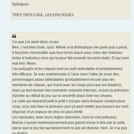
Epilogues
TRES TRES COOL, LES EPILOGUES.
Ce que j’ai aimé dans ce jeu
Ben, c’est bien foutu, quoi. Même si la thématique me parle pas a priori,
il faut bien reconnaître que tout est en place pour créer des histoires
fortes d’individus chez qui la peur fait ressortir les pires traits. Et qui vont
mal finir. Miam.
Les préjugés et les cliques sont un outil redoutable et probablement
très efficace. Je suis vraiment pas à l’aise avec l’idée de jouer des
personnages assez détestables (probablement encore plus les
membres de cliques, qui crient avec les loups plus que les leaders),
mais ça doit donner des moments vraiment intenses, et puis la précision
donnée au début du jeu sur la sincérité place bien les choses.
La carte qui disparaît petit à petit n’est pas sans évoquer certains jeux
coop, et je vois bien la pression que ça peut mettre aux joueurs qui vont
disposer d’un espace de plus en plus limité.
Les épisodes, avec leurs règles spéciales, sont un vrai petit plus.
Bref je n’aurais malheureusement pas grand-chose à dire par la suite,
parce que le jeu fait sacrément bien le job (en théorie, hein. Je n’ai pas
pu tester).