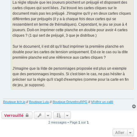
La règle stipule que les joueurs piochent un préjugé et disposent des
cartes cliques qui sont liées. J'ai trouvé les cartes cliques sur le
document mais pas les préjugé. J'imagine qu'il y en deux cartes cliques
différentes par préjugés (il y a à chaque fois deux cartes qui se
ressemblent en terme de thématiques). Cependant, le jeu se joue à 4
joueurs. Doit-on imprimer cette planche en double pour avoir 4 cartes
cliques ? (1 qui sert de préjugé, 3 que je distribue.)
Sur le document, il est dit qu'il faut imprimer la première planche en
double pour les cartes de tension uniquement. Est-ce le cas ou la dite
première planche est une référence aux cartes cliques ?
J'imagine que la liste de personnages proposée est plus un exemple
que des personnages imposés. Si c'est bien le cas, ne pas hésiter à
préciser sur la règle qu'il s'agit d'exemples (comme pour la carte en fin
de jeu, je suppose).
Boutique itch.io
//
Boutique Lulu
//
Boutique DrivethruRPG
//
M'offrir un café
Verrouillé
2 messages • Page
1
sur
1
Aller