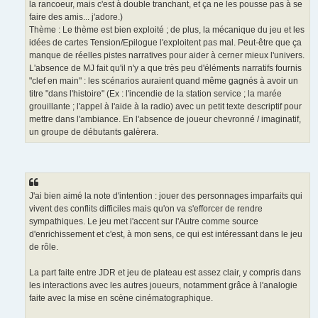
la rancoeur, mais c'est à double tranchant, et ça ne les pousse pas à se
faire des amis... j'adore.)
Thème : Le thème est bien exploité ; de plus, la mécanique du jeu et les
idées de cartes Tension/Epilogue l'exploitent pas mal. Peut-être que ça
manque de réelles pistes narratives pour aider à cerner mieux l'univers.
L'absence de MJ fait qu'il n'y a que très peu d'éléments narratifs fournis
"clef en main" : les scénarios auraient quand même gagnés à avoir un
titre "dans l'histoire" (Ex : l'incendie de la station service ; la marée
grouillante ; l'appel à l'aide à la radio) avec un petit texte descriptif pour
mettre dans l'ambiance. En l'absence de joueur chevronné / imaginatif,
un groupe de débutants galèrera.
J'ai bien aimé la note d'intention : jouer des personnages imparfaits qui
vivent des conflits difficiles mais qu'on va s'efforcer de rendre
sympathiques. Le jeu met l'accent sur l'Autre comme source
d'enrichissement et c'est, à mon sens, ce qui est intéressant dans le jeu
de rôle.
La part faite entre JDR et jeu de plateau est assez clair, y compris dans
les interactions avec les autres joueurs, notamment grâce à l'analogie
faite avec la mise en scène cinématographique.