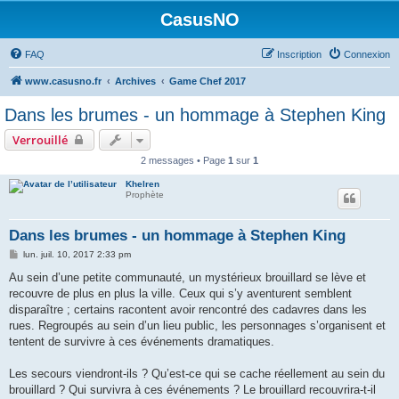
CasusNO
FAQ
Inscription
Connexion
www.casusno.fr
Archives
Game Chef 2017
Dans les brumes - un hommage à Stephen King
Verrouillé
2 messages • Page
1
sur
1
Khelren
Prophète
Dans les brumes - un hommage à Stephen King
M
lun. juil. 10, 2017 2:33 pm
e
s
Au sein d’une petite communauté, un mystérieux brouillard se lève et
s
recouvre de plus en plus la ville. Ceux qui s’y aventurent semblent
a
g
disparaître ; certains racontent avoir rencontré des cadavres dans les
e
rues. Regroupés au sein d’un lieu public, les personnages s’organisent et
tentent de survivre à ces événements dramatiques.
Les secours viendront-ils ? Qu’est-ce qui se cache réellement au sein du
brouillard ? Qui survivra à ces événements ? Le brouillard recouvrira-t-il