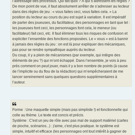
l’adressage des processus. Qui fait quoi ? À qui s’adressent les règles ?
De mon point de vue, il faut absolument arrêter de s’adresser au lecteur
dans des règles de jeu : « vous faites ceci, vous faites cela. » La
position du lecteur au cours du jeu est sujet à variation. Il est impératif
de parler des joueuses, du facilitateur, des personnages en tant que tel :
les joueuses font ceci, les personnages font cela, le meneur (ou
facilitateur) fait ceci, etc. Il faut éliminer tous les risques de confusion et
expliciter l’ensemble des fonctions proposées. Le « vous » est à bannir
à jamais des règles du jeu : on est là pour expliquer des mécaniques,
pas pour se rendre sympathique auprès du lecteur.
Du coup, il y a plein de mécanismes (par exemple, qui intègre des
éléments de jeu ?) qui m’ont échappé. Dans l’ensemble, je vois à peu
près comment on peut jouer, mais il y a bon nombre de points (à cause
de l’implicite ou du flou de la rédaction) qui m’empêcheraient de me
lancer sereinement sans quelques questions supplémentaires à
l’auteur.
Forme : Une maquette simple (mais pas simpliste !) et fonctionnelle qui
colle au thème. Le texte est concis et précis.
Système : C'est un jeu de rôle avec pas mal de support matériel (cartes
de pioche, scénarios...) : j'aime, c'est plus pratique. le système est
simple, intuitif et efficace (les personnages ont tout intérêt à gagner de