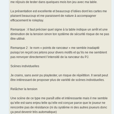
me réjouis de tester dans quelques mois ton jeu avec ma table.
La présentation est excellente et beaucoup d’idées dont les cartes me
plaisent beaucoup et me paraissent de nature à accompagner
efficacement le roleplay.
Remarque : il faut préciser quel signe à la table indique un arrêt et une
diminution de la tension sinon ton système de sécurité risque de ne pas
être utilisé.
Remarque 2 : le nom « points de rancœur » me semble inadapté
puisqu’on reçoit ces jetons pour divers motifs et qu’ils ne me semblent
pas renvoyer directement l’intensité de la rancœur du PJ.
Scènes individuelles
Je crains, sans avoir pu playtester, un risque de répétition. Il serait peut
être intéressant de proposer plus de variété de scènes individuelles.
Relâcher la tension
Une scène de ce type me paraît utile et intéressante mais il me semble
qu’elle est sans enjeu telle qu’elle est conçue parce que le joueur ne
rencontre pas de résistance (ni du système ni des autres joueurs donc
ça peut devenir très automatique)