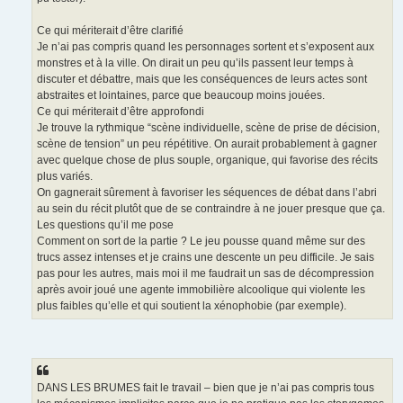
Ce qui mériterait d’être clarifié
Je n’ai pas compris quand les personnages sortent et s’exposent aux
monstres et à la ville. On dirait un peu qu’ils passent leur temps à
discuter et débattre, mais que les conséquences de leurs actes sont
abstraites et lointaines, parce que beaucoup moins jouées.
Ce qui mériterait d’être approfondi
Je trouve la rythmique “scène individuelle, scène de prise de décision,
scène de tension” un peu répétitive. On aurait probablement à gagner
avec quelque chose de plus souple, organique, qui favorise des récits
plus variés.
On gagnerait sûrement à favoriser les séquences de débat dans l’abri
au sein du récit plutôt que de se contraindre à ne jouer presque que ça.
Les questions qu’il me pose
Comment on sort de la partie ? Le jeu pousse quand même sur des
trucs assez intenses et je crains une descente un peu difficile. Je sais
pas pour les autres, mais moi il me faudrait un sas de décompression
après avoir joué une agente immobilière alcoolique qui violente les
plus faibles qu’elle et qui soutient la xénophobie (par exemple).
DANS LES BRUMES fait le travail – bien que je n’ai pas compris tous