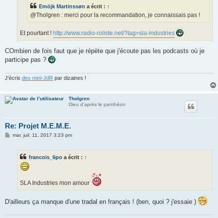
e
Emöjk Martinssøn
a écrit :
↑
@Tholgren : merci pour la recommandation, je connaissais pas !
Et pourtant !
http://www.radio-roliste.net/?tag=sla-industries
COmbien de fois faut que je répète que j'écoute pas les podcasts où je
participe pas ?
J'écris
des mini-JdR
par dizaines !
Tholgren
Dieu d'après le panthéon
Re: Projet M.E.M.E.
M
mar. juil. 11, 2017 3:23 pm
e
s
s
francois_6po
a écrit :
↑
a
g
e
SLA Industries mon amour
D'ailleurs ça manque d'une tradal en français ! (ben, quoi ? j'essaie )