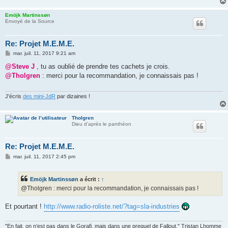
Emöjk Martinssøn
Envoyé de la Source
Re: Projet M.E.M.E.
M
mar. juil. 11, 2017 9:21 am
e
s
@Steve J
, tu as oublié de prendre tes cachets je crois.
s
@Tholgren
: merci pour la recommandation, je connaissais pas !
a
g
e
J'écris
des mini-JdR
par dizaines !
Tholgren
Dieu d'après le panthéon
Re: Projet M.E.M.E.
M
mar. juil. 11, 2017 2:45 pm
e
s
s
Emöjk Martinssøn
a écrit :
↑
a
g
@Tholgren : merci pour la recommandation, je connaissais pas !
e
Et pourtant !
http://www.radio-roliste.net/?tag=sla-industries
"En fait, on n’est pas dans le Gorafi, mais dans une prequel de Fallout." Tristan Lhomme