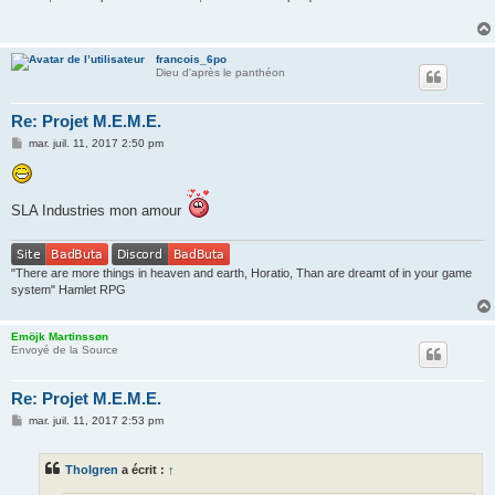
francois_6po
Dieu d'après le panthéon
Re: Projet M.E.M.E.
M
mar. juil. 11, 2017 2:50 pm
e
s
s
a
SLA Industries mon amour
g
e
"There are more things in heaven and earth, Horatio, Than are dreamt of in your game
system" Hamlet RPG
Emöjk Martinssøn
Envoyé de la Source
Re: Projet M.E.M.E.
M
mar. juil. 11, 2017 2:53 pm
e
s
s
Tholgren
a écrit :
↑
a
g