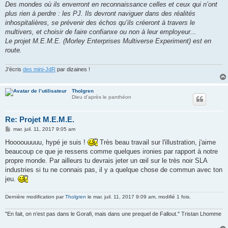
Des mondes où ils enverront en reconnaissance celles et ceux qui n’ont
plus rien à perdre : les PJ. Ils devront naviguer dans des réalités
inhospitalières, se prévenir des échos qu’ils créeront à travers le
multivers, et choisir de faire confianxe ou non à leur employeur...
Le projet M.E.M.E. (Morley Enterprises Multiverse Experiment) est en
route.
J'écris
des mini-JdR
par dizaines !
Tholgren
Dieu d'après le panthéon
Re: Projet M.E.M.E.
M
mar. juil. 11, 2017 9:05 am
e
s
Hoooouuuuu, hypé je suis !
Très beau travail sur l'illustration, j'aime
s
beaucoup ce que je ressens comme quelques ironies par rapport à notre
a
g
propre monde. Par ailleurs tu devrais jeter un œil sur le très noir SLA
e
industries si tu ne connais pas, il y a quelque chose de commun avec ton
jeu.
Dernière modification par
Tholgren
le mar. juil. 11, 2017 9:09 am, modifié 1 fois.
"En fait, on n’est pas dans le Gorafi, mais dans une prequel de Fallout." Tristan Lhomme