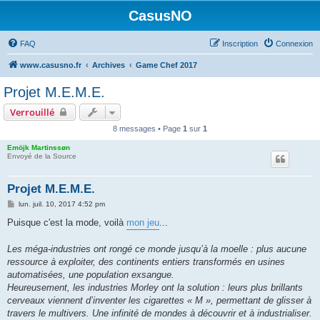
CasusNO
FAQ
Inscription
Connexion
www.casusno.fr
Archives
Game Chef 2017
Projet M.E.M.E.
Verrouillé
8 messages • Page
1
sur
1
Emöjk Martinssøn
Envoyé de la Source
Projet M.E.M.E.
M
lun. juil. 10, 2017 4:52 pm
e
s
Puisque c'est la mode, voilà
mon jeu
...
s
a
g
Les méga-industries ont rongé ce monde jusqu’à la moelle : plus aucune
e
ressource à exploiter, des continents entiers transformés en usines
automatisées, une population exsangue.
Heureusement, les industries Morley ont la solution : leurs plus brillants
cerveaux viennent d’inventer les cigarettes « M », permettant de glisser à
travers le multivers. Une infinité de mondes à découvrir et à industrialiser.