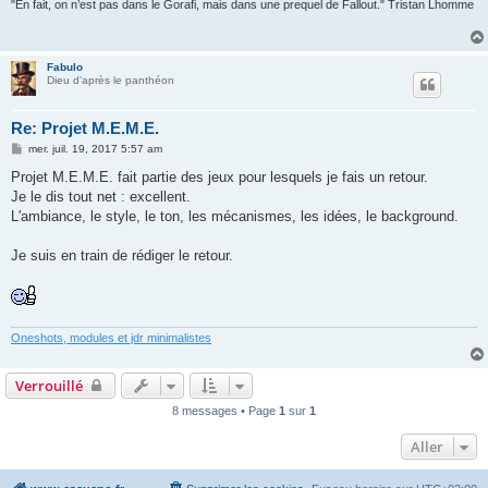
"En fait, on n’est pas dans le Gorafi, mais dans une prequel de Fallout." Tristan Lhomme
Fabulo
Dieu d'après le panthéon
Re: Projet M.E.M.E.
M
mer. juil. 19, 2017 5:57 am
e
s
Projet M.E.M.E. fait partie des jeux pour lesquels je fais un retour.
s
Je le dis tout net : excellent.
a
g
L'ambiance, le style, le ton, les mécanismes, les idées, le background.
e
Je suis en train de rédiger le retour.
Oneshots, modules et jdr minimalistes
Verrouillé
8 messages • Page
1
sur
1
Aller