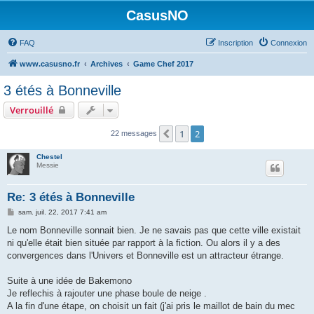
CasusNO
FAQ
Inscription
Connexion
www.casusno.fr
Archives
Game Chef 2017
3 étés à Bonneville
Verrouillé
1
2
Précédent
22 messages
Chestel
Messie
Re: 3 étés à Bonneville
M
sam. juil. 22, 2017 7:41 am
e
s
Le nom Bonneville sonnait bien. Je ne savais pas que cette ville existait
s
ni qu'elle était bien située par rapport à la fiction. Ou alors il y a des
a
g
convergences dans l'Univers et Bonneville est un attracteur étrange.
e
Suite à une idée de Bakemono
Je reflechis à rajouter une phase boule de neige .
A la fin d'une étape, on choisit un fait (j'ai pris le maillot de bain du mec