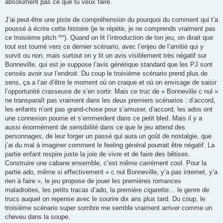
absolument pas ce que tu veux faire.
J’ai peut-être une piste de compréhension du pourquoi du comment qui t’a
poussé à écrire cette histoire (je le répète, je ne comprends vraiment pas
ce troisième pitch ^^). Quand on lit l’introduction de ton jeu, on dirait que
tout est tourné vers ce dernier scénario, avec l’enjeu de l’amitié qui y
survit ou non, mais surtout on y lit un avis visiblement très négatif sur
Bonneville, qui est je suppose l’avis générique standard que les PJ sont
censés avoir sur l’endroit. Du coup le troisième scénario prend plus de
sens, ça a l’air d’être le moment où on craque et où on envisage de saisir
l’opportunité crasseuse de s’en sortir. Mais ce truc de « Bonneville c nul »
ne transparaît pas vraiment dans les deux premiers scénarios : d’accord,
les enfants n’ont pas grand-chose pour s’amuser, d’accord, les ados ont
une connexion pourrie et s’emmerdent dans ce petit bled. Mais il y a
aussi énormément de sensibilité dans ce que le jeu attend des
personnages, de leur forger un passé qui aura un goût de nostalgie, que
j’ai du mal à imaginer comment le feeling général pourrait être négatif. La
partie enfant respire juste la joie de vivre et de faire des bêtises.
Construire une cabane ensemble, c’est même carrément cool. Pour la
partie ado, même si effectivement « c nul Bonneville, y’a pas internet, y’a
rien à faire », le jeu propose de jouer les premières romances
maladroites, les petits tracas d’ado, la première cigarette… le genre de
trucs auquel on repense avec le sourire dix ans plus tard. Du coup, le
troisième scénario super sombre me semble vraiment arriver comme un
cheveu dans la soupe.