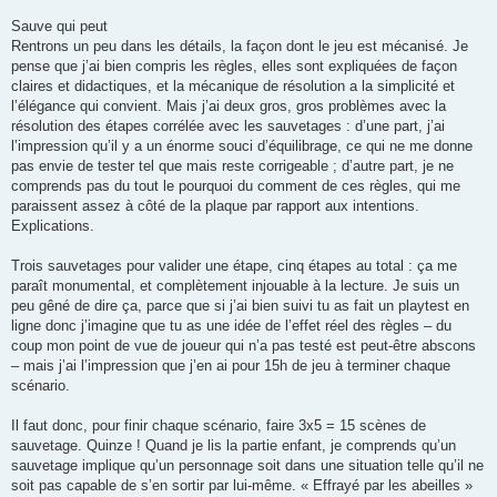
Sauve qui peut
Rentrons un peu dans les détails, la façon dont le jeu est mécanisé. Je
pense que j’ai bien compris les règles, elles sont expliquées de façon
claires et didactiques, et la mécanique de résolution a la simplicité et
l’élégance qui convient. Mais j’ai deux gros, gros problèmes avec la
résolution des étapes corrélée avec les sauvetages : d’une part, j’ai
l’impression qu’il y a un énorme souci d’équilibrage, ce qui ne me donne
pas envie de tester tel que mais reste corrigeable ; d’autre part, je ne
comprends pas du tout le pourquoi du comment de ces règles, qui me
paraissent assez à côté de la plaque par rapport aux intentions.
Explications.
Trois sauvetages pour valider une étape, cinq étapes au total : ça me
paraît monumental, et complètement injouable à la lecture. Je suis un
peu gêné de dire ça, parce que si j’ai bien suivi tu as fait un playtest en
ligne donc j’imagine que tu as une idée de l’effet réel des règles – du
coup mon point de vue de joueur qui n’a pas testé est peut-être abscons
– mais j’ai l’impression que j’en ai pour 15h de jeu à terminer chaque
scénario.
Il faut donc, pour finir chaque scénario, faire 3x5 = 15 scènes de
sauvetage. Quinze ! Quand je lis la partie enfant, je comprends qu’un
sauvetage implique qu’un personnage soit dans une situation telle qu’il ne
soit pas capable de s’en sortir par lui-même. « Effrayé par les abeilles »