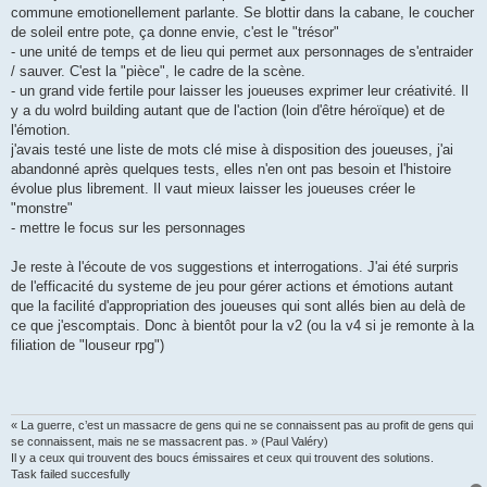
commune emotionellement parlante. Se blottir dans la cabane, le coucher
de soleil entre pote, ça donne envie, c'est le "trésor"
- une unité de temps et de lieu qui permet aux personnages de s'entraider
/ sauver. C'est la "pièce", le cadre de la scène.
- un grand vide fertile pour laisser les joueuses exprimer leur créativité. Il
y a du wolrd building autant que de l'action (loin d'être héroïque) et de
l'émotion.
j'avais testé une liste de mots clé mise à disposition des joueuses, j'ai
abandonné après quelques tests, elles n'en ont pas besoin et l'histoire
évolue plus librement. Il vaut mieux laisser les joueuses créer le
"monstre"
- mettre le focus sur les personnages
Je reste à l'écoute de vos suggestions et interrogations. J'ai été surpris
de l'efficacité du systeme de jeu pour gérer actions et émotions autant
que la facilité d'appropriation des joueuses qui sont allés bien au delà de
ce que j'escomptais. Donc à bientôt pour la v2 (ou la v4 si je remonte à la
filiation de "louseur rpg")
« La guerre, c’est un massacre de gens qui ne se connaissent pas au profit de gens qui
se connaissent, mais ne se massacrent pas. » (Paul Valéry)
Il y a ceux qui trouvent des boucs émissaires et ceux qui trouvent des solutions.
Task failed succesfully