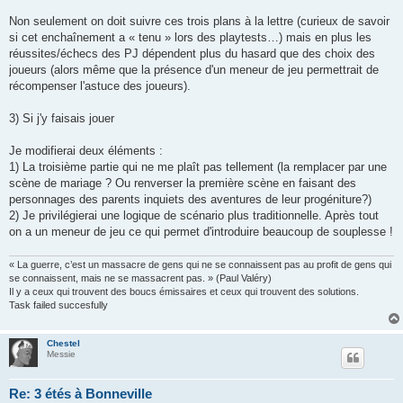
Non seulement on doit suivre ces trois plans à la lettre (curieux de savoir
si cet enchaînement a « tenu » lors des playtests…) mais en plus les
réussites/échecs des PJ dépendent plus du hasard que des choix des
joueurs (alors même que la présence d'un meneur de jeu permettrait de
récompenser l'astuce des joueurs).
3) Si j'y faisais jouer
Je modifierai deux éléments :
1) La troisième partie qui ne me plaît pas tellement (la remplacer par une
scène de mariage ? Ou renverser la première scène en faisant des
personnages des parents inquiets des aventures de leur progéniture?)
2) Je privilégierai une logique de scénario plus traditionnelle. Après tout
on a un meneur de jeu ce qui permet d'introduire beaucoup de souplesse !
« La guerre, c’est un massacre de gens qui ne se connaissent pas au profit de gens qui
se connaissent, mais ne se massacrent pas. » (Paul Valéry)
Il y a ceux qui trouvent des boucs émissaires et ceux qui trouvent des solutions.
Task failed succesfully
Chestel
Messie
Re: 3 étés à Bonneville