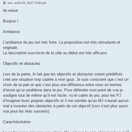
M
ven. août 04, 2017 5:08 pm
e
s
4e retour
s
a
g
Bonjour !
e
Ambiance
L’ambiance du jeu est très forte. La proposition est très stimulante et
originale.
La description succincte de la ville au début est très efficace.
Objectifs et obstacles
Lors de la partie, le fait que les objectifs et obstacles soient prédéfinis
créé une situation trop cadrée à mon gout. Je suis conscient que c’est un
choix de ta part et que c’est plus une différence entre nous en termes
d’envie qu’un problème dans le jeu. Pour défendre mon point de vue je
souligne tout de même qu’il est facile, vu le cadre du jeu, pour les PJ
d’imaginer leurs propres objectifs et il me semble qu’un MJ n’aurait aucun
mal à inventer des obstacles à partir de cet objectif (ceci n’est plus aussi
vrai pour les étés suivants).
Carac/résolution