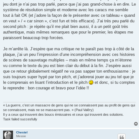
jeu dont je n’ai pas trop parlé, parce que j’ai pas grand-chose à en dire. Le
système de résolution simple et moderne avec les caracs me semble
tout à fait OK (et j’adore la façon de le présenter avec ce tableau « quand
on veut » / « car sinon », c’est fun et très efficace). J’ai très peu parlé du
second pitch : je répète qu’il me plait bien aussi, il a un petit goût très
authentique, mais mêmes remarques que pour le premier, les étapes me
paraissent beaucoup trop forcées.
Je m’arrête là. J’espère que ma critique ne te paraît pas trop à côté de la
plaque, j’ai un peu l’impression d’une incompréhension avec ces histoires
de scènes de sauvetage multiples – mais en même temps ça m’étonne
vu comme le texte du jeu est bien clair du début à la fin. J’espère aussi
que ce retour globalement négatif ne va pas sapper ton enthousiasme : je
suis toujours super hypé par ton pitch, et j’adorerai jouer au jeu tel que je
le comprenais en lisant l’introduction et le pitch
et donc, si tu comptes
le reprendre : bon courage et bravo pour l’idée !!
« La guerre, c’est un massacre de gens qui ne se connaissent pas au profit de gens qui
se connaissent, mais ne se massacrent pas. » (Paul Valéry)
Il y a ceux qui trouvent des boucs émissaires et ceux qui trouvent des solutions.
Task failed succesfully
Chestel
Messie