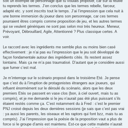
soit un exemple de personnage que tu voulais proposer, car sur la feuille
tu reprends les termes. J’en conclus que les termes rebelle, farceur,
adapté etc. y sont inscrits tout le temps. J’ai l’impression que cela nuit à
une bonne immersion du joueur dans son personnage, car ces termes
pourraient êtres compris comme proposition de jeu, et les autres termes
qui se veulent génériques ne sont pas selon moi très heureux. Meneur,
Prévoyant, Débrouillard, Agile, Attentionné ? Plus classique certes. A
voir.
Le raccord avec les ingrédients me semble plus ou moins bien casé
effectivement : je n’ai pas eu l’impression que le jeu soit développé de
façon fondamentale autour des ingrédients cités. Ils restent assez
lointains. Mais ça ne m’a pas traumatisé. D’autant que je considère aussi
que fumer c’est mal.
Je m’interroge sur le scénario proposé dans le troisième Eté. Je pense
que c’est du à l’irruption de protagonistes étrangers aux joueurs, qui
influent énormément sur le déroulé du scénario, alors que les deux
premiers Etés se passent en vase clos (bon, à ciel ouvert, mais tu as
compris), et je me demande si le jeu n’aurait pas été plus puissant s’ils
étaient restés comme ça. C’est notamment du à Fred : c’est le premier
PNJ croisé depuis les deux dernières sessions (je sais que c’est pas vrai
: ya aussi les parents, les oiseaux et les raptors qui font bzz, mais tu as
compris). J’ai l’impression que la poésie de la proposition vaut a plus de
force si le groupe d’amis est maintenu. Est-ce que cette malette n’aurait