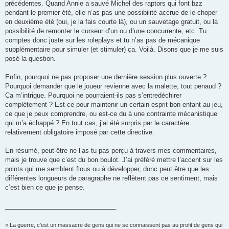
précédentes. Quand Annie a sauvé Michel des raptors qui font bzz
pendant le premier été, elle n’as pas une possibilité accrue de le choper
en deuxième été (oui, je la fais courte là), ou un sauvetage gratuit, ou la
possibilité de remonter le curseur d’un ou d’une concurrente, etc. Tu
comptes donc juste sur les roleplays et tu n’as pas de mécanique
supplémentaire pour simuler (et stimuler) ça. Voilà. Disons que je me suis
posé la question.
Enfin, pourquoi ne pas proposer une dernière session plus ouverte ?
Pourquoi demander que le joueur revienne avec la malette, tout penaud ?
Ca m’intrigue. Pourquoi ne pourraient-ils pas s’entredéchirer
complètement ? Est-ce pour maintenir un certain esprit bon enfant au jeu,
ce que je peux comprendre, ou est-ce du à une contrainte mécanistique
qui m’a échappé ? En tout cas, j’ai été surpris par le caractère
relativement obligatoire imposé par cette directive.
En résumé, peut-être ne l’as tu pas perçu à travers mes commentaires,
mais je trouve que c’est du bon boulot. J’ai préféré mettre l’accent sur les
points qui me semblent flous ou à développer, donc peut être que les
différentes longueurs de paragraphe ne reflètent pas ce sentiment, mais
c’est bien ce que je pense.
_______________________________
« La guerre, c’est un massacre de gens qui ne se connaissent pas au profit de gens qui