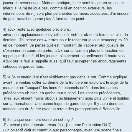
joueur de personnage. Mais en pratique, il me semble que ça se passe
mieux si le mj ne joue pas, comme si en position exterieure, les
interventions du mj sont plus pertinentes ou mieux acceptées. J'ai encore
du gros travail de game play à faire suf ce point.
4) advx reste avec quelques précisions.
advx pour applaudissements, difficulté, véto et ok cette fois mais c'est la
dernière. J'ai pensé ces 4 lettres pour le tchat car je joue beaucoup roll20
en ce moment. Je pense qu'il est important de rappeler aux joueurs de
s'exprimer en cours de partie, advx sur la feuille a plus une fonction de
rappel que d'utilité, irl les joueurs s'expriment naturellement à haute voix.
Advx sur la feuille rappelle aussi qu'il faut accepter ces encouragements,
critiques et gardes fous.
5) le 3e scénario /été n'est visiblement pas dans le ton. Comme expliqué
avant, je voulais coller au thème de la frontière en explorant le sujet de la
morale et en "coupant" les liens émotionnels créés dans les parties
précédentes.eh bien, ça gache tout à priori. Les années précédentes,
mes jeux étaient moins aboutis techniquement mais plus unifié et lisibles
sur la thématique. Une bonne leçon de game design. Il y aura donc un
mariage lors du 3e été avec un retour des protagonistes à Bonneville.
6) il manque comment écrire un setting ?
J'ai pensé pièce monstre trésor (oui, j'assume l'inspiration D&D)
- un objectif clair et commun aux personnages, avec une scène finale