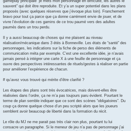
gameplay principale “je mets mon personnage en difficulté, les autres le
sauvent” qui doit être reproduite. Et y’a un super potentiel dans les plans
proposés (avec quelques réserves que j’évoque plus loin). Franchement
bravo pour tout ça parce que ça donne carrément envie de jouer, et de
vivre l’évolution de ces gamins de ce trou paumé vers des adultes
paumés dans un trou perdu.
Il y a aussi beaucoup de choses qui me plaisent au niveau
réalisation/mécanique dans 3 étés à Bonneville. Les états de “santé” des
personnages, les indications sur la fiche de perso des éléments de
communication méta par exemple. C’est une excellente idée, je n’avais
jamais pensé à intégrer une carte X à une feuille de personnage et ça
ouvre des perspectives intéressantes de rituels/gestes à réaliser en partie
pour améliorer l’expérience de chacun.
# qu’avez vous trouvé qui mérite d’être clarifié ?
Les étapes des plans sont très évocatrices, mais doivent-elles être
réalisées dans l’ordre, ça ne m’a pas toujours paru évident. Pourtant le
terme de plan semble indiquer que ce sont des scènes “obligatoires”. Du
coup ça donne quelque chose d’un peu scripté alors que les joueurs
semblent avoir beaucoup de liberté dans la formation du récit.
Le rôle du MJ ne me parait pas très clair non plus, pourtant tu lui
consacre un paragraphe. Si le meneur de jeu n’a pas de personnage j’ai