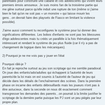
parentales pour construire une cabane et ces adolescents qui vivent leurs
premiers émois amoureux. Je suis moins fan de la troisième partie qui
me gêne surtout parce qu'elle induit une rupture de ton (même si j'aime
bien le fait qu'on ne soit pas « un monstre » qui laisse mourir les
gens...on devrait faire des playsets de Fiasco en limitant la violence
possible).
J'aime aussi comment tu reconfigures le système pour lui donner des
significations différentes. Les bobos d'enfants ne sont pas les blessures
d'égo adolescentes mais tu créés un parallèle à la fois thématiquement
intéressant et rendant le système de jeu plus fluide (car il n'y a pas de
changement de logique dans les mécaniques).
2) Pourquoi je ne me vois pas y jouer en l'état
Pourquoi râlé-je ?
En fait je reproche surtout au jeu son scriptage qui me semble paradoxal.
On joue des enfants/ado/adultes qui échappent à l'autorité de leurs
parents/de la loi mais on est soumis à l'autorité de l'auteur de jeu qui
décide dans les détails de l’enchaînement des scènes. Dans la première
phase on incarne des enfants débrouillards mais les joueurs n'ont pas à
être astucieux, dans la seconde on nous dit exactement comment
transgresser les demandes des parents...on pourrait à la limite justifier le
scriptage de la dernière partie puisque les PJ sont un peu piégés par leur
propre plan.