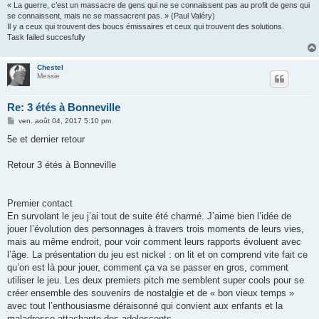
« La guerre, c’est un massacre de gens qui ne se connaissent pas au profit de gens qui
se connaissent, mais ne se massacrent pas. » (Paul Valéry)
Il y a ceux qui trouvent des boucs émissaires et ceux qui trouvent des solutions.
Task failed succesfully
Chestel
Messie
Re: 3 étés à Bonneville
M
ven. août 04, 2017 5:10 pm
e
s
5e et dernier retour
s
a
g
Retour 3 étés à Bonneville
e
Premier contact
En survolant le jeu j’ai tout de suite été charmé. J’aime bien l’idée de
jouer l’évolution des personnages à travers trois moments de leurs vies,
mais au même endroit, pour voir comment leurs rapports évoluent avec
l’âge. La présentation du jeu est nickel : on lit et on comprend vite fait ce
qu’on est là pour jouer, comment ça va se passer en gros, comment
utiliser le jeu. Les deux premiers pitch me semblent super cools pour se
créer ensemble des souvenirs de nostalgie et de « bon vieux temps »
avec tout l’enthousiasme déraisonné qui convient aux enfants et la
maladresse attachante des adolescents.