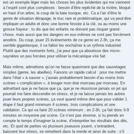
est un exemple léger mais les choses les plus évidentes qui me viennent
à l’esprit sont plus complexes : besoin d’être repêché de la rivière, bloqué
en haut d’un arbre, le coup de la baie toxique, etc. Ca a l’air d’être le
genre de situation dérapage, le truc rare et problématique, qui va peut-être
impliquer un adulte et donc une bonne fessée à la clé, ou au moins une
grosse frayeur : tu dis que les enfants ne doivent pas risquer grand-
chose, mais aussi que les dangers en eux-mêmes ne sont pas forcément
anodins. Du coup, jouer 15 événements de ce genre en 2-3h, ça me
semble gigantesque, il va falloir les enchaîner à un rythme industriel.
Plutôt que des moments forts, j’ai peur que ça aboutisse des micro-
saynètes un peu forcées pour utiliser la mécanique vite fait.
Mais même, admettons qu’on ne fasse quasiment que des sauvetages
simples (genre, les abeilles). Faisons un rapide calcul : pour me mettre
dans l’état « à sauver », j’aurais probablement besoin d’au moins trois
scènes « complication », à bouger mon état morceau par morceau. En
admettant que je ne fasse que ça, que je ne réussisse jamais un jet qui
pourrait me faire descendre en stress, et je ne laisse jamais les autres
jouer leurs propres scènes, ça veut quand même dire que pour valider 1
étape il faut grand minimum 4 scènes, trois complications et une
validation. Ce qui va faire 20 scènes minimum ; en 2-3h, ça fait donc 6-9
minutes en moyenne par scène. Ce n’est pas énorme, si tu prends en
compte le temps d’imaginer la scène, d’interpréter les résultats des dés,
etc. Et quid de parties où plusieurs joueuses jouent, s’entraident,
baissent leur stress, se remettent dans la merde et ainsi de suite : s’il