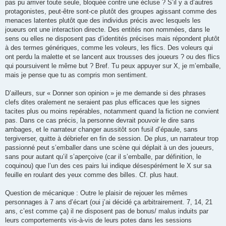
pas pu arriver toute seule, bloquée contre une écluse ? S’il y a d’autres
protagonistes, peut-être sont-ce plutôt des groupes agissant comme des
menaces latentes plutôt que des individus précis avec lesquels les
joueurs ont une interaction directe. Des entités non nommées, dans le
sens ou elles ne disposent pas d’identités précises mais répondent plutôt
à des termes génériques, comme les voleurs, les flics. Des voleurs qui
ont perdu la malette et se lancent aux trousses des joueurs ? ou des flics
qui poursuivent le même but ? Bref. Tu peux appuyer sur X, je m’emballe,
mais je pense que tu as compris mon sentiment.
D’ailleurs, sur « Donner son opinion » je me demande si des phrases
clefs dites oralement ne seraient pas plus efficaces que les signes
tacites plus ou moins repérables, notamment quand la fiction ne convient
pas. Dans ce cas précis, la personne devrait pouvoir le dire sans
ambages, et le narrateur changer aussitôt son fusil d’épaule, sans
tergiverser, quitte à débriefer en fin de session. De plus, un narrateur trop
passionné peut s’emballer dans une scène qui déplait à un des joueurs,
sans pour autant qu’il s’aperçoive (car il s’emballe, par définition, le
coquinou) que l’un des ces pairs lui indique désespérément le X sur sa
feuille en roulant des yeux comme des billes. Cf. plus haut.
Question de mécanique : Outre le plaisir de rejouer les mêmes
personnages à 7 ans d’écart (oui j’ai décidé ça arbitrairement. 7, 14, 21
ans, c’est comme ça) il ne disposent pas de bonus/ malus induits par
leurs comportements vis-à-vis de leurs potes dans les sessions