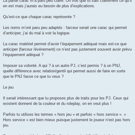
La partie carac m’a paru peu claire. On voit que tu sais clairement ce qu’il
en est mais j’aurais eu besoin de plus d’explications.
Qu’est-ce que chaque carac représente ?
Les noms m’ont paru peu adaptés : farceur serait une carac qui permet
d’anticiper, j’ai du mal à voir la logique.
La carac matériel permet d’avoir l’équipement adéquat mais est-ce que
anticiper (farceur /événement) ce n’est pas justement souvent avoir prévu
l’équipement adéquat ?
Imposer sa volonté. A qui ? à un autre PJ, c’est permis ? à un PNJ,
quelle différence avec relation/gentil qui permet aussi de faire en sorte
que le PNJ fasse ce que tu veux ?
Le jeu
Il serait intéressant que tu proposes plus de traits pour les PJ. Ceux qui
existent donnent de la couleur et du roleplay, on en veut plus !
Parfois tu utilises les termes « hors jeu » et parfois « hors service ». «
Hors service » est bien mieux puisque justement le joueur n’est pas hors
jeu.