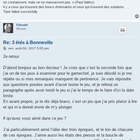
se connaissent, mais ne se massacrent pas. » (Paul Valéry)
Il y a ceux qui trouvent des boucs émissaires et ceux qui trouvent des solutions.
Task failed succesfully
Chestel
Messie
Re: 3 étés à Bonneville
M
ven. août 04, 2017 5:05 pm
e
s
2e retour
s
a
g
D’abord bonjour au bon docteur ! Je crois que c’est la seconde fois que
e
j’ai un de tes jeux à examiner pour le gamechef, je suis désolé si je me
répète ou si mes remarques manquent de pertinence. Je vais répondre
aux questions posées avant d’avoir tester le jeu, et je referai un
paragraphe après avoir testé le jeu si j’ai le temps de le faire d’ici la date
limite.
En avant propos, je te dis déjà bravo, c’est un jeu que j’ai pris plaisir à lire
et qui m’a donné envie de m’y plonger.
# qu’avez vous aimé dans ce jeu ?
J’ai particulièrement aimé l’idée des trois époques, et le ton de chacune
de ces époques. J’aime aussi les états des persos et la boucle de