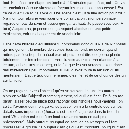
faut 10 scènes par étape, on tombe à 2-3 minutes par scène, ouf ! On va
les enchaîner à toute vitesse en forçant les transitions sans cesse ! Est-
ce ce que tu veux ? Est-ce qu’une scène c’est juste une action pour toi ?
(«à mon tour, alors je vais jouer une complication : mon personnage
regarde en bas du ravin et trouve que ça fait haut. Je passe soucieux. A
toi ») Auquel cas, je pense que ça requiert absolument une petite
explication, voir un changement de vocabulaire.
Dans cette histoire d’équilibrage tu comprends donc qu’il y a deux choses
qui me gênent : le nombre de scènes (qui, au fond, ne devrait quand
même pas être trop dur à équilibrer, et puis, peut-être que je me plante
totalement sur tes intentions – mais tu vois au moins ma réaction à la
lecture, qui est très tranchée), et le fait que les sauvetages soient donc
des mini-actions peu importantes au lieu d’avoir toute la tension qu’ils
mériteraient. L’autre truc qui me remue, c’est l’effet de ce choix de design
sur la fiction.
On ne progresse vers l’objectif qu’en se sauvant les uns les autres, et
alors on valide l’objectif automatiquement, tel qu’il est écrit. Déjà, ça me
paraît laisser peu de place pour raconter des histoires nous-mêmes : on
sait à l’avance comment ça va se passer, on n’a le contrôle que sur les
détails sans importance (Jordan s’est coincé la jambe dans le trou du
pont VS Jordan est monté en haut d’un arbre mais ne sait plus
redescendre). Mais surtout, pourquoi ce sont les sauvetages qui font
progresser le groupe ? Pourquoi c’est ça qui est important, pourquoi c’est