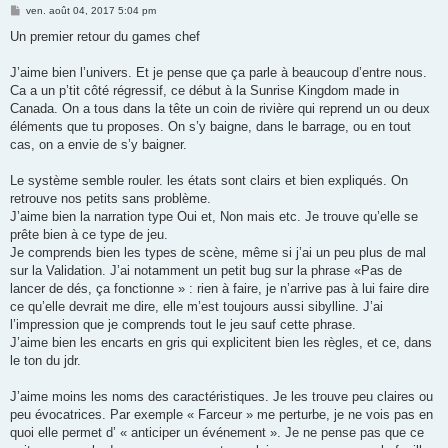
M
ven. août 04, 2017 5:04 pm
e
s
Un premier retour du games chef
s
a
g
J’aime bien l’univers. Et je pense que ça parle à beaucoup d’entre nous.
e
Ca a un p’tit côté régressif, ce début à la Sunrise Kingdom made in
Canada. On a tous dans la tête un coin de rivière qui reprend un ou deux
éléments que tu proposes. On s’y baigne, dans le barrage, ou en tout
cas, on a envie de s’y baigner.
Le système semble rouler. les états sont clairs et bien expliqués. On
retrouve nos petits sans problème.
J’aime bien la narration type Oui et, Non mais etc. Je trouve qu’elle se
prête bien à ce type de jeu.
Je comprends bien les types de scène, même si j’ai un peu plus de mal
sur la Validation. J’ai notamment un petit bug sur la phrase «Pas de
lancer de dés, ça fonctionne » : rien à faire, je n’arrive pas à lui faire dire
ce qu’elle devrait me dire, elle m’est toujours aussi sibylline. J’ai
l’impression que je comprends tout le jeu sauf cette phrase.
J’aime bien les encarts en gris qui explicitent bien les règles, et ce, dans
le ton du jdr.
J’aime moins les noms des caractéristiques. Je les trouve peu claires ou
peu évocatrices. Par exemple « Farceur » me perturbe, je ne vois pas en
quoi elle permet d’ « anticiper un événement ». Je ne pense pas que ce