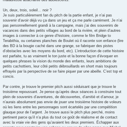
Un, deux, trois, soleil… noir ?
Je suis particulièrement fan du pitch de la partie enfant, je n’ai pas
souvenir d’avoir déjà vu ça dans un jeu et ça me parle carrément. Je n’ai
pas personnellement grandi à la campagne, mais j’ai des souvenirs de
vacances dans des petits villages au bord de la rivière, et plein d’autres
images à connecter à ce genre d’histoire, comme le film Bridge to
Terabithia, ou certaines planches de Boulet où il raconte son enfance (lire
des BD à la bougie caché dans une grange, se fabriquer des pistes
d’obstacles avec les moyens du bord, etc). L’introduction de cette histoire
est parfaite, tu as vraiment le ton juste et la bonne façon d’évoquer en
quelques phrases la vision du monde des enfants, leurs ambitions de
petits cachottiers, leur côté petits débrouillards en short mais toujours
effrayés par la perspective de se faire piquer par une abeille. C’est top et
concis.
Par contre, je trouve le premier pitch aussi séduisant que je trouve le
troisième repoussant. Je pense qu’après deux séances à construire tout
plein de souvenirs d’aventures, de découvertes, d’amitié et d’amour, je
n’aurais absolument pas envie de jouer une troisième histoire de voleurs
où les liens entre les personnages sont écartelés par une compétition
glauque pour de l’argent. Je trouve aussi le pitch plus perché, moins
pertinent parce qu’il n’a plus du tout ce goût de réalisme et de contact
avec la vraie vie des gens qu’avaient les deux premiers. Échapper aux