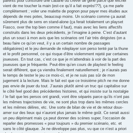
parents pour construire une cabane ou crever de gêne parce que Michel
vient de me toucher la main (est-ce qu’il a fait exprès!??), ça me parle
complètement ; voler une malette de pognon pour payer mes études aux
dépends de mes potes, beaucoup moins. Un scénario comme ça aurait
sûrement plus de sens en stand-alone (ça ferait totalement un playset
Fiasco, over the top bien comme il faut), mais avec les liens affectifs
construits dans les deux précédents, je l’imagine à peine. C’est d’autant
plus un souci à mon avis que les scénarios ont l’air très dirigistes (on a
beau faire ce qu’on veut, il y a un certain nombre de passages
obligatoires) et le jeu demande de roleplayer son perso tenté par la thune
et le profit personnel, ce qui risque d’être violemment rejeté par certaines
joueuses. En tout cas, c’est ce que je m’attendrais à voir de la part des
joueuses que je fréquente. Peut-être qu’en cours de playtest le feeling
serait différent, que ça viendra finalement naturellement ; je n’aurais pas
le temps de tester le jeu ce mois-ci, et je ne suis pas sûr de mon
jugement à la lecture. Mais le fait est que ce troisième pitch ne me donne
pas envie de jouer du tout. J’aurais plutôt aimé un truc qui capitalise sur
le côté feel good des précédentes histoires, et qui insiste sur la nostalgie
/ le fait que les persos ont grandi, vont être séparés parce qu’ils n’ont pas
les mêmes trajectoires de vie, ne sont plus trop dans les mêmes cercles
et les mêmes délires, etc. Une sorte de bilan de vie et de retour doux-
amer sur des lieux qui n’auront plus jamais le même goût. Ce serait aussi
un peu déprimant mais ça peut donner des scènes super, l’occasion de
reparler des promesses « pour toujours » du premier scénario, etc. et
sans le côté glauque. Je ne développe pas plus, vu que ce n’est a priori