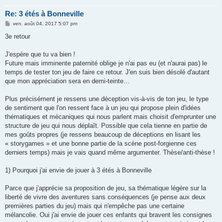
Re: 3 étés à Bonneville
M
ven. août 04, 2017 5:07 pm
e
s
3e retour
s
a
g
J'espère que tu va bien !
e
Future mais imminente paternité oblige je n'ai pas eu (et n'aurai pas) le
temps de tester ton jeu de faire ce retour. J'en suis bien désolé d'autant
que mon appréciation sera en demi-teinte…
Plus précisément je ressens une déception vis-à-vis de ton jeu, le type
de sentiment que l'on ressent face à un jeu qui propose plein d'idées
thématiques et mécaniques qui nous parlent mais choisit d'emprunter une
structure de jeu qui nous déplaît. Possible que cela tienne en partie de
mes goûts propres (je ressens beaucoup de déceptions en lisant les
« storygames » et une bonne partie de la scène post-forgienne ces
derniers temps) mais je vais quand même argumenter. Thèse/anti-thèse !
1) Pourquoi j'ai envie de jouer à 3 étés à Bonneville
Parce que j'apprécie sa proposition de jeu, sa thématique légère sur la
liberté de vivre des aventures sans conséquences (je pense aux deux
premières parties du jeu) mais qui n'empêche pas une certaine
mélancolie. Oui j'ai envie de jouer ces enfants qui bravent les consignes