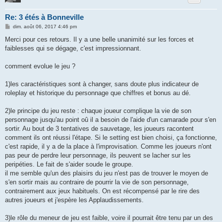
Re: 3 étés à Bonneville
M
dim. août 06, 2017 4:46 pm
e
s
Merci pour ces retours. Il y a une belle unanimité sur les forces et
s
faiblesses qui se dégage, c'est impressionnant.
a
g
e
comment evolue le jeu ?
1)les caractéristiques sont à changer, sans doute plus indicateur de
roleplay et historique du personnage que chiffres et bonus au dé.
2)le principe du jeu reste : chaque joueur complique la vie de son
personnage jusqu'au point oû il a besoin de l'aide d'un camarade pour s'en
sortir. Au bout de 3 tentatives de sauvetage, les joueurs racontent
comment ils ont réussi l'étape. Si le setting est bien choisi, ça fonctionne,
c'est rapide, il y a de la place à l'improvisation. Comme les joueurs n'ont
pas peur de perdre leur personnage, ils peuvent se lacher sur les
peripéties. Le fait de s'aider soude le groupe.
il me semble qu'un des plaisirs du jeu n'est pas de trouver le moyen de
s'en sortir mais au contraire de pourrir la vie de son personnage,
contrairement aux jeux habituels. On est récompensé par le rire des
autres joueurs et j'espère les Applaudissements.
3)le rôle du meneur de jeu est faible, voire il pourrait être tenu par un des