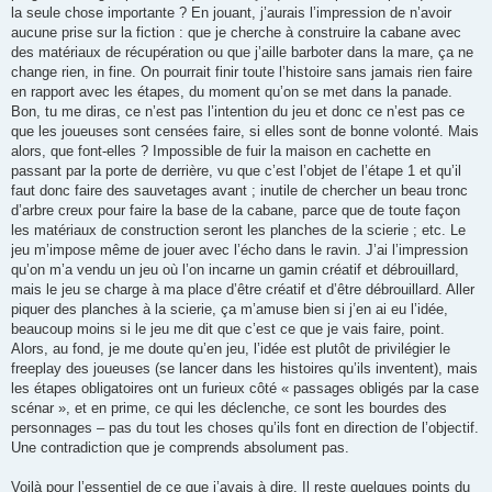
la seule chose importante ? En jouant, j’aurais l’impression de n’avoir
aucune prise sur la fiction : que je cherche à construire la cabane avec
des matériaux de récupération ou que j’aille barboter dans la mare, ça ne
change rien, in fine. On pourrait finir toute l’histoire sans jamais rien faire
en rapport avec les étapes, du moment qu’on se met dans la panade.
Bon, tu me diras, ce n’est pas l’intention du jeu et donc ce n’est pas ce
que les joueuses sont censées faire, si elles sont de bonne volonté. Mais
alors, que font-elles ? Impossible de fuir la maison en cachette en
passant par la porte de derrière, vu que c’est l’objet de l’étape 1 et qu’il
faut donc faire des sauvetages avant ; inutile de chercher un beau tronc
d’arbre creux pour faire la base de la cabane, parce que de toute façon
les matériaux de construction seront les planches de la scierie ; etc. Le
jeu m’impose même de jouer avec l’écho dans le ravin. J’ai l’impression
qu’on m’a vendu un jeu où l’on incarne un gamin créatif et débrouillard,
mais le jeu se charge à ma place d’être créatif et d’être débrouillard. Aller
piquer des planches à la scierie, ça m’amuse bien si j’en ai eu l’idée,
beaucoup moins si le jeu me dit que c’est ce que je vais faire, point.
Alors, au fond, je me doute qu’en jeu, l’idée est plutôt de privilégier le
freeplay des joueuses (se lancer dans les histoires qu’ils inventent), mais
les étapes obligatoires ont un furieux côté « passages obligés par la case
scénar », et en prime, ce qui les déclenche, ce sont les bourdes des
personnages – pas du tout les choses qu’ils font en direction de l’objectif.
Une contradiction que je comprends absolument pas.
Voilà pour l’essentiel de ce que j’avais à dire. Il reste quelques points du