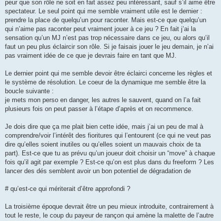
peur que son rôle ne soit en fait assez peu intéressant, sauf s’il aime être
spectateur. Le seul point qui me semble vraiment utile est le dernier :
prendre la place de quelqu’un pour raconter. Mais est-ce que quelqu’un
qui n’aime pas raconter peut vraiment jouer à ce jeu ? En fait j’ai la
sensation qu’un MJ n’est pas trop nécessaire dans ce jeu, ou alors qu’il
faut un peu plus éclaircir son rôle. Si je faisais jouer le jeu demain, je n’ai
pas vraiment idée de ce que je devrais faire en tant que MJ.
Le dernier point qui me semble devoir être éclairci concerne les règles et
le système de résolution. Le coeur de la dynamique me semble être la
boucle suivante :
je mets mon perso en danger, les autres le sauvent, quand on l’a fait
plusieurs fois on peut passer à l’étape d’après et on recommence.
Je dois dire que ça me plait bien cette idée, mais j’ai un peu de mal à
comprendre/voir l’intérêt des fioritures qui l’entourent (ce qui ne veut pas
dire qu’elles soient inutiles ou qu’elles soient un mauvais choix de ta
part). Est-ce que tu as prévu qu’un joueur doit choisir un “move” à chaque
fois qu’il agit par exemple ? Est-ce qu’on est plus dans du freeform ? Les
lancer des dés semblent avoir un bon potentiel de dégradation de
# qu’est-ce qui mériterait d’être approfondi ?
La troisième époque devrait être un peu mieux introduite, contrairement à
tout le reste, le coup du payeur de rançon qui amène la malette de l’autre